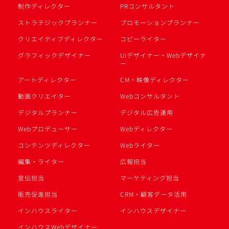
制作ディレクター
PRコンサルタント
ストラテジックプランナー
プロモーションプランナー
クリエイティブディレクター
コピーライター
グラフィックデザイナー
UIデザイナー・Webデザイナ
ー
アートディレクター
CM・映像ディレクター
動画クリエイター
Webコンサルタント
デジタルプランナー
デジタル広告運用
Webプロデューサー
Webディレクター
コンテンツディレクター
Webライター
編集・ライター
広報担当
宣伝担当
マーケティング担当
販売促進担当
CRM・顧客データ活用
インハウスライター
インハウスデザイナー
インハウスWebデザイナー