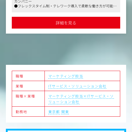
カンパニー
・リサーチ結果に基づくインサイト抽出および報告書作成
●フレックスタイム制・テレワーク導入で柔軟な働き方が可能
・医療ビッグデータ（レセプトデータ等）を活用した定性
●製薬・医療機器業界向けマーケティング支援で専門性を発揮
調査のプランニング
・プロジェクトマネジメント
詳細を見る
職種
マーケティング担当
業種
ITサービス・ソリューション会社
職種×業種
マーケティング担当×ITサービス・ソ
リューション会社
勤務地
東京都
関東