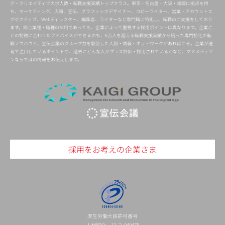
グ・クリエイティブの求人数・転職支援実績トップクラス。東京・名古屋・大阪・福岡に拠点を持
ち、マーケティング、広報、宣伝、グラフィックデザイナー、コピーライター、営業・アカウントエ
グゼクティブ、Webディレクター、編集者、ライターなど専門職に特化し、転職のご支援をしており
ます。同じ業種・職種の採用であっても、企業によって重視する採用ポイントは異なります。企業ご
との特徴に合わせたアドバイスができるのも、6万人を超える転職支援実績から培った専門特化の転
職ノウハウと、宣伝会議のグループ力を駆使した人脈・情報・ネットワークがあればこそ。企業が選
考で注目しているポイントや、過去にどんな人がプラス評価・採用されているかなど、マスメディア
ンならではの情報をお伝えします。
採用をお考えの企業さま
厚生労働大臣許可番号
人材紹介 13-ユ-040475