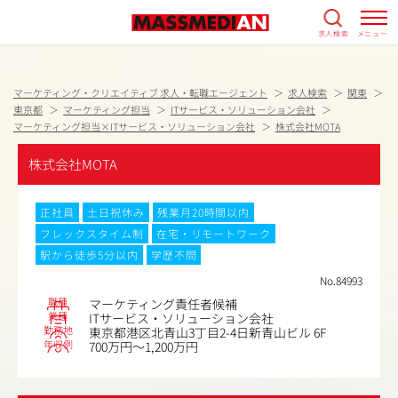
求人検索
メニュー
マーケティング・クリエイティブ 求人・転職エージェント
求人検索
関東
東京都
マーケティング担当
ITサービス・ソリューション会社
マーケティング担当×ITサービス・ソリューション会社
株式会社MOTA
株式会社MOTA
正社員
土日祝休み
残業月20時間以内
フレックスタイム制
在宅・リモートワーク
駅から徒歩5分以内
学歴不問
No.84993
職種
マーケティング責任者候補
業種
ITサービス・ソリューション会社
勤務地
東京都港区北青山3丁目2-4日新青山ビル 6F
年収例
700万円～1,200万円