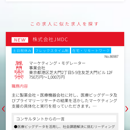
・WebマーケティングコンテンツSEO担当
・Webマーケティング同社サイトテクニカルSEO担当
この求人に似た求人を探す
株式会社JMDC
NEW
土日祝休み
フレックスタイム制
在宅・リモートワーク
No.86987
職種
マーケティング・モデレーター
業種
事業会社
勤務地
東京都港区芝大門2丁目5-5住友芝大門ビル 12F
年収例
750万円～1,000万円
職務内容
主に製薬会社・医療機器会社に対し、医療ビッグデータ及
‹
›
びプライマリーリサーチの結果を活かしたマーケティング
支援の具体化と実行を担っていただきます。
【具体的な業務内容】
コンサルタントからの一言
・医師・患者を対象とした定性調査（インタビュー）の企
●医療ビッグデータを活用し、社会課題解決に挑むリーディング
画設計・モデレーター