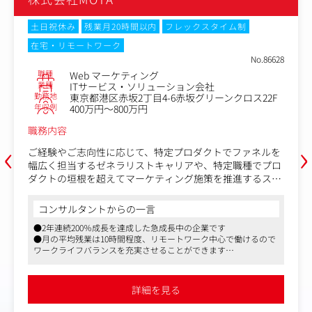
土日祝休み
残業月20時間以内
フレックスタイム制
在宅・リモートワーク
No.86628
職種
Web マーケティング
業種
ITサービス・ソリューション会社
勤務地
東京都港区赤坂2丁目4-6赤坂グリーンクロス22F
年収例
400万円～800万円
職務内容
‹
›
ご経験やご志向性に応じて、特定プロダクトでファネルを
幅広く担当するゼネラリストキャリアや、特定職種でプロ
ダクトの垣根を超えてマーケティング施策を推進するスペ
シャリストキャリアを築くことが可能です。
また、マネジメントポジションへのステップアップや、事
コンサルタントからの一言
業成長を牽引する役割に挑戦する機会もございます。選考
●2年連続200％成長を達成した急成長中の企業です
を通じて、お任せするミッションは柔軟に検討いたしま
●月の平均残業は10時間程度、リモートワーク中心で働けるので
す。
ワークライフバランスを充実させることができます
●リアル開催が主流だった中古車オークションをオンラインで開
■ポジション例
催し、業界のDX化を推進するパイオニア的存在です
・Webマーケティングアフィリエイト担当
詳細を見る
・Webマーケティング広告プランナー運用担当
・Webマーケティング広告プランナー分析・運用担当