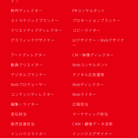
ィブ
制作ディレクター
PRコンサルタント
ストラテジックプランナー
プロモーションプランナー
クリエイティブディレクター
コピーライター
グラフィックデザイナー
UIデザイナー・Webデザイナ
ー
アートディレクター
CM・映像ディレクター
動画クリエイター
Webコンサルタント
デジタルプランナー
デジタル広告運用
Webプロデューサー
Webディレクター
コンテンツディレクター
Webライター
編集・ライター
広報担当
宣伝担当
マーケティング担当
販売促進担当
CRM・顧客データ活用
インハウスライター
インハウスデザイナー