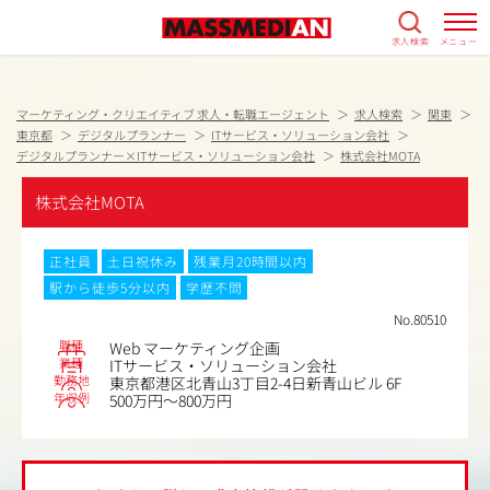
求人検索
メニュー
マーケティング・クリエイティブ 求人・転職エージェント
求人検索
関東
東京都
デジタルプランナー
ITサービス・ソリューション会社
デジタルプランナー×ITサービス・ソリューション会社
株式会社MOTA
株式会社MOTA
正社員
土日祝休み
残業月20時間以内
駅から徒歩5分以内
学歴不問
No.80510
職種
Web マーケティング企画
業種
ITサービス・ソリューション会社
勤務地
東京都港区北青山3丁目2-4日新青山ビル 6F
年収例
500万円～800万円