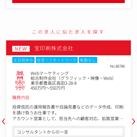
・Webマーケティング広告プランナー運用担当
・Webマーケティング広告プランナー分析・運用担当
・WebマーケティングコンテンツSEO担当
・Webマーケティング同社サイトテクニカルSEO担当
この求人に似た求人を探す
宝印刷株式会社
NEW
土日祝休み
在宅・リモートワーク
転勤なし
No.86786
職種
Webマーケティング
業種
総合制作会社（グラフィック・映像・Web）
勤務地
東京都豊島区高田3-28-8
年収例
450万円～550万円
職務内容
投資信託の運用報告書や目論見書などのデータ作成、印刷
‹
›
を請け負うお仕事です。
アカウント営業として、担当先への顧客対応、拡販営業、
社内外とのスケジュールやタスク管理など原稿作成から校
正、納期管理までを一貫してコントロールする業務です。
コンサルタントからの一言
あなたの品質管理が、お客様からの信頼となり受注に直結