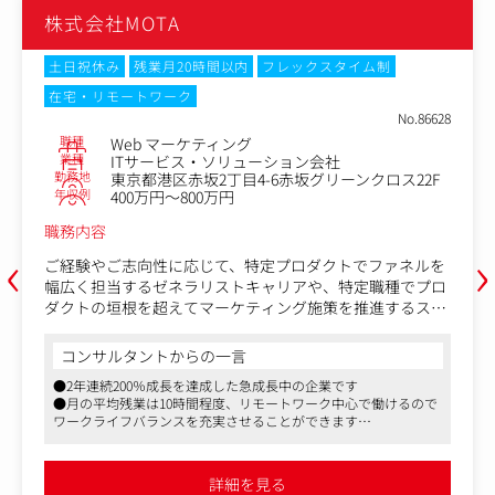
株式会社MOTA
土日祝休み
残業月20時間以内
フレックスタイム制
在宅・リモートワーク
No.86628
職種
Web マーケティング
業種
ITサービス・ソリューション会社
勤務地
東京都港区赤坂2丁目4-6赤坂グリーンクロス22F
年収例
400万円～800万円
職務内容
‹
›
ご経験やご志向性に応じて、特定プロダクトでファネルを
幅広く担当するゼネラリストキャリアや、特定職種でプロ
ダクトの垣根を超えてマーケティング施策を推進するスペ
シャリストキャリアを築くことが可能です。
また、マネジメントポジションへのステップアップや、事
コンサルタントからの一言
業成長を牽引する役割に挑戦する機会もございます。選考
●2年連続200％成長を達成した急成長中の企業です
を通じて、お任せするミッションは柔軟に検討いたしま
●月の平均残業は10時間程度、リモートワーク中心で働けるので
す。
ワークライフバランスを充実させることができます
●リアル開催が主流だった中古車オークションをオンラインで開
■ポジション例
催し、業界のDX化を推進するパイオニア的存在です
・Webマーケティングアフィリエイト担当
詳細を見る