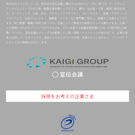
株式会社マスメディアンは、株式会社宣伝会議と構成するKAIGIグループの一員です。マーケティン
グ・クリエイティブの求人数・転職支援実績トップクラス。東京・名古屋・大阪・福岡に拠点を持
ち、マーケティング、広報、宣伝、グラフィックデザイナー、コピーライター、営業・アカウントエ
グゼクティブ、Webディレクター、編集者、ライターなど専門職に特化し、転職のご支援をしており
ます。同じ業種・職種の採用であっても、企業によって重視する採用ポイントは異なります。企業ご
との特徴に合わせたアドバイスができるのも、6万人を超える転職支援実績から培った専門特化の転
職ノウハウと、宣伝会議のグループ力を駆使した人脈・情報・ネットワークがあればこそ。企業が選
考で注目しているポイントや、過去にどんな人がプラス評価・採用されているかなど、マスメディア
ンならではの情報をお伝えします。
採用をお考えの企業さま