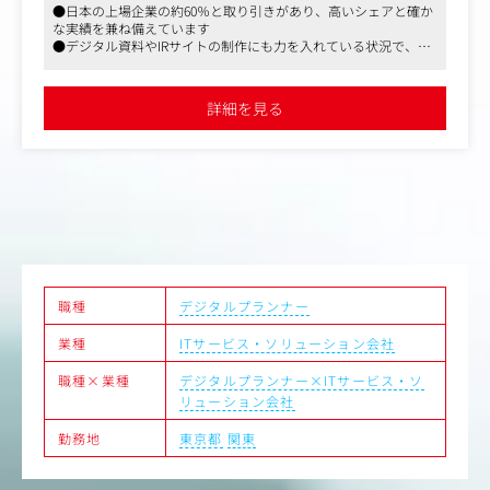
●日本の上場企業の約60％と取り引きがあり、高いシェアと確か
する、非常に貢献度の高いポジションです。
な実績を兼ね備えています
●デジタル資料やIRサイトの制作にも力を入れている状況で、映
具体的には
像制作の引き合いも強くなってきています
【営業】
●親会社が東部プライム上場、残業代別途全額支給、所定労働時
・顧客対応：受注品目、同社サービスの拡販。スケジュー
間7時間15分と働きやすく安定した環境です
詳細を見る
ル提示、価格交渉、見積/請求書作成等。
・プレゼン・交渉：顧客要望に対してWeb会議や訪問によ
る、同社サービスの提案やスケジュール説明等。
・同社サービスの拡販：既存のお客様に対し、ＨＰにおけ
るWEB作成、翻訳、BPO業務等の提案。
・新規営業：取引の無い投資信託会社へのセールス活動。
【カスタマーサポート】
・原稿作成：投資信託の決算期に合わせた報告書等の原稿
作成。基本はメール、電話でのやり取りが中心。お客様か
らのデータ作成依頼を正確に理解し、制作部門へ原稿手配
職種
デジタルプランナー
を行う。
業種
ITサービス・ソリューション会社
・進行管理：社内外の制作部門と連携し、スケジュールや
タスクの進捗を管理。急な増刷対応や納期調整も顧客の信
職種×業種
デジタルプランナー×ITサービス・ソ
頼に繋がります。
リューション会社
・校正・検品：作成したデータが正しいか確認を行う。デ
ジタル校正ツールを補助ツールとしても活用。最終成果物
勤務地
東京都
関東
の緻密なチェック。