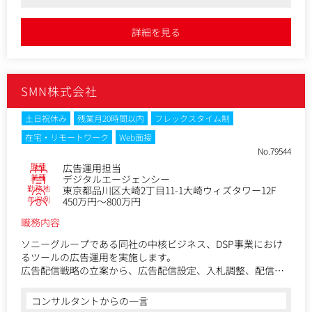
●店舗サービスを足がかりに、そこで培った知見を元にサービスのプ
JTを中心に、丁寧なキャッチアップ期間を設けています。適
化を目指し、ビジネスプロセスの全体像を俯瞰しながら、事
ロダクト化も行っています。今回は福祉業界従事者に向けたコンテン
切なタイミングでの上長との1on1や、所属チームでの日次/週
業グロースのためのあらゆる手立てを投下しますが、その推
ツ制作に携わっていただく予定です。同社には複数のコンテンツがあ
詳細を見る
次ミーティングを設けるなどし、業務面でのサポートをおこ
り、横断してキャリアアップも可能です
進者としての役割を期待します。
ないます。
●テレワーク自由、副業可能、フルフレックスタイム制、キャリアチ
ェンジ制度、産休/育休制度、時短勤務制度など、働き方が柔軟な環
▼具体的な業務イメージ
境です
・集客目標をKPIとした、マーケティング戦略立案、施策推
SMN株式会社
進・立案した戦略および戦術を遂行するため、関係部署を巻
き込んだ施策の実行
・オンライン/オフラインイベントの企画および結果の振返り
土日祝休み
残業月20時間以内
フレックスタイム制
をとおしたPDCA
在宅・リモートワーク
Web面接
・ディスプレイバナー、テキスト、LPなどのクリエイティブ
No.79544
新規製作や改善に伴うディレクション業務
職種
広告運用担当
・マーケティング、数字分析（計画/予算・経費管理）、資料
業種
デジタルエージェンシー
作成（プロモーション概要資料など）
勤務地
東京都品川区大崎2丁目11-1大崎ウィズタワー12F
・ブランド価値向上の施策立案と実施
年収例
450万円～800万円
・既存業務のオペレーション改善
職務内容
・週次・月次でのレポーティング
※年間の戦略に基づき、他部署チームとの連携を取りながら
ソニーグループである同社の中核ビジネス、DSP事業におけ
各種施策の実行をお任せします。事業の創造および更なる発
るツールの広告運用を実施します。
展を、チームとして運営できる方をお迎えしたいと考えてい
広告配信戦略の立案から、広告配信設定、入札調整、配信結
ます。
果の分析、パフォーマンスチューニングなど、自社DSPの広
告運用全般を担当していただきます。
コンサルタントからの一言
役割の拡張性：