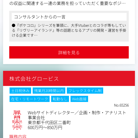
の収益に関連する一連の業務を担っていただく重要なポジシ
ョンです。
コンサルタントからの一言
〈具体的には〉
●『ポケコロ』シリーズを筆頭に、大手Vtuberとのコラボ等もしてい
●アプリ広告の運用（Google広告、Meta広告、Tiktok広告、
る『リヴリーアイランド』等の話題となるアプリの開発・運営を手掛
ADNW、DSP、インセンティブ広告など）
ける企業です
●アプリ広告の結果分析・配信改善提案・レポーティングな
●残業時間は20時間以下で、働きがいのある会社ランキングTOP30、
ど
健康経営優良法人に認定されるホワイト企業です
●広告クリエイティブの設計
●自社ビルにジムやデリなどの充実した設備が導入されているほか、
詳細を見る
リモートワークも併用した働きやすい環境が整っています
●担当部署(事業部)との効果改善ミーティング
●マーケティング/プロモーション戦略立案及び実施
●ASO改善 など
株式会社グロービス
土日祝休み
残業月20時間以内
フレックスタイム制
在宅・リモートワーク
転勤なし
Web面接
No.65256
職種
Webサイトディレクター／企画・制作・アナリスト
業種
事業会社
勤務地
東京都千代田区二番町
年収例
600万円～850万円
職務内容