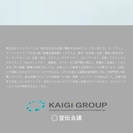
株式会社マスメディアンは、株式会社宣伝会議と構成するKAIGIグループの一員です。マーケティン
グ・クリエイティブの求人数・転職支援実績トップクラス。東京・名古屋・大阪・福岡に拠点を持
ち、マーケティング、広報、宣伝、グラフィックデザイナー、コピーライター、営業・アカウントエ
グゼクティブ、Webディレクター、編集者、ライターなど専門職に特化し、転職のご支援をしており
ます。同じ業種・職種の採用であっても、企業によって重視する採用ポイントは異なります。企業ご
との特徴に合わせたアドバイスができるのも、6万人を超える転職支援実績から培った専門特化の転
職ノウハウと、宣伝会議のグループ力を駆使した人脈・情報・ネットワークがあればこそ。企業が選
考で注目しているポイントや、過去にどんな人がプラス評価・採用されているかなど、マスメディア
ンならではの情報をお伝えします。