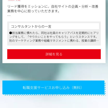
リード獲得をミッションに、自社サイトの企画・分析・改善
業務を中心に担っていただきます。
月間UUが約3~4万の法人向けサイトがありますが、あまりテ
コを入れられておりません。
コンサルタントからの一言
ユーザーがどこのページを見ているのか、どこでつまずい
●担当業務に慣れたら、同社は社員のキャリアパスを定期的にヒアリ
て、なぜ離脱するのか、何をどう変えたらリード獲得に繋げ
ングをして、「やりたいことをやってもらう」というスタンスです。
られるのかを考え、実行部分については外部を使って制作を
別のマーケティング業務や組織マネジメントに携わる、授業の講師と
したり、簡単なものであれば自分で更新いただきます。
なるなども可能です
●「人や組織の成長」を生業にし、こういった領域に興味関心を持つ
人が集まるため合理的な社風で、裁量と自由を与え、主体的に動けま
詳細を見る
す
●給料面の待遇よし、残業5～10時間程度／月、リモートワーク・副
業OK、MBA取得支援制度ありなど、長く働きやすい環境です
転職支援サービスお申し込み（無料）