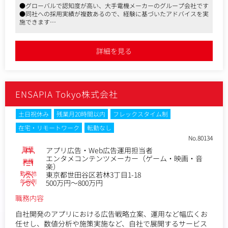
これまでのご経験やスキル、および今後の能力向上に応じ
●グローバルで認知度が高い、大手電機メーカーのグループ会社です
て、多様なキャリアパスを用意しています。まずは集客/送客
●同社への採用実績が複数あるので、経験に基づいたアドバイスを実
施できます
面における課題解決から取り組んでいただき、PMM/PDM領域
●在宅勤務可、フレックスタイム制、残業時間も少なめと、労働環境
への染み出しや役割拡張も期待いたします。
が良い点もおすすめです
詳細を見る
▼入社後の研修・教育体制入社初日は各種制度、社内システ
ムのご案内をはじめ、会社全体の説明を通してドメインへの
理解を深めていただく座学研修を予定しています。その後はO
JTを中心に、丁寧なキャッチアップ期間を設けています。適
切なタイミングでの上長との1on1や、所属チームでの日次/週
ENSAPIA Tokyo株式会社
次ミーティングを設けるなどし、業務面でのサポートをおこ
ないます。
土日祝休み
残業月20時間以内
フレックスタイム制
在宅・リモートワーク
転勤なし
No.80134
職種
アプリ広告・Web広告運用担当者
エンタメコンテンツメーカー（ゲーム・映画・音
業種
楽）
勤務地
東京都世田谷区若林3丁目1-18
年収例
500万円～800万円
職務内容
自社開発のアプリにおける広告戦略立案、運用など幅広くお
任せし、数値分析や施策実施など、自社で展開するサービス