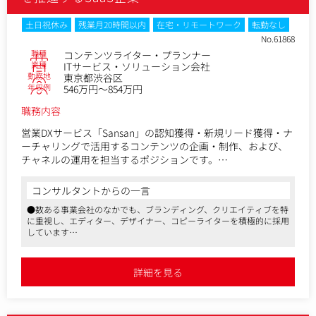
－ターゲットの策定
－イベントプランの策定
土日祝休み
残業月20時間以内
在宅・リモートワーク
転勤なし
－スケジュールの計画
No.61868
・イベント（セミナー、カンファレンス、外部イベント登
職種
コンテンツライター・プランナー
壇）に関する業務
業種
ITサービス・ソリューション会社
－イベント（セミナー、カンファレンス等）の企画・運営
勤務地
東京都渋谷区
－イベント内容の企画立案・プレゼン資料作成、登壇
年収例
546万円～854万円
－集客施策の実行(メルマガ、広告運用等)
職務内容
－当日の運営、制作管理
－効果測定、予実管理
営業DXサービス「Sansan」の認知獲得・新規リード獲得・ナ
－次回実行の振り返り
ーチャリングで活用するコンテンツの企画・制作、および、
・展示会、外部イベント共催に関する業務
チャネルの運用を担当するポジションです。
－年間の出展計画の策定
コンテンツ例：https://jp.sansan.com/case/
－ブース設計やノベルティなど展示会に関連する制作物の
▼仕事内容
コンサルタントからの一言
ディレクション業務
－スタンプラリーやミニセッションなど、展示会当日のコ
●数ある事業会社のなかでも、ブランディング、クリエイティブを特
Web用、メルマガ用のコンテンツ制作
に重視し、エディター、デザイナー、コピーライターを積極的に採用
ンテンツ企画の策定、実行
∟当社のサービスの一つである「Sansan」の価値を訴求す
しています
－当日の運営、現場管理
る紹介資料や、さまざまなテーマでのインタビュー記事、調
●広告会社、制作会社、出版社、Webメディア運営企業から中途入社
－効果測定、予実管理
査を基にしたホワイトペーパーの制作
した社員も多く、コンテンツの質にこだわり仕事に取り組めます
－Adobe Marketo Engageを活用したメールマーケティン
ナーチャリングチャネルの運用
●マスメディアンからの採用実績があるポジションです。選考状況に
詳細を見る
グ、ナーチャリング活動
応じたアドバイスができます
∟メール文面を執筆し、週に1~2回ナーチャリングメールと
－イベントマーケにおける予実管理
して配信することで見込み顧客との関係を育成
大型カンファレンス、中規模セミナーのセッション企画や登
業務内容（変更の範囲）：会社の定める業務