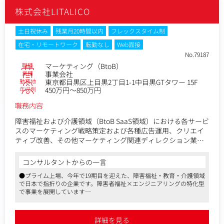
壇資料制作
株式会社LITALICO
∟1年に1度、当社で主催する大型カンファレンスでのセッ
ション内容の企画・講演者の招請・登壇資料の制作
フロント組織が使用する提案資料の制作
土日祝休み
残業月20時間以内
フレックスタイム制
∟フロントメンバーが当社のサービスを提案する際に使用
在宅・リモートワーク
転勤なし
Web面接
する資料の制作
No.79187
自身でコンテンツの企画から構成制作、原稿ライティングな
職種
マーケティング（BtoB）
どを行い、詳細なデザインは社内の別部署と連携することで
業種
事業会社
コンテンツを制作します。
勤務地
東京都目黒区上目黒2丁目1-1中目黒GTタワー 15F
即戦力として、上記の多岐にわたる業務をお任せします。
年収例
450万円～850万円
■ポジションの魅力
職務内容
BtoBマーケティングはまだ歴史が浅く、成功事例は多くあり
ません。BtoBサービスの導入においては、同一企業に所属す
障害福祉および介護領域（BtoB SaaS領域）における各サービ
る複数のステークホルダーから承認を得ることが必要です。
スのマーケティング戦略策定および各種広告運用、クリエイ
しかし、役割や立場が変われば、提供すべき情報が異なりま
ティブ改善、その他マーケティング関連ディレクション業務
す。
全般を担っていただきます。
そのため本ポジションでは、設定したペルソナを具体的に想
コンサルタントからの一言
像し、そのペルソナが求めている情報と、当社から伝えたい
福祉事業者の経営課題に向き合い、経営改善のためのコンサ
内容をうまく掛け合わせた訴求を検討、言語化し、形にして
●プライム上場、今年で19期目を迎えた、障害福祉・教育・介護領域
ルティングを行うため、マーケティングはその「入り口」と
いくことが求められます。まずは、ターゲットに関する情報
で日本で指折りの企業です。障害者福祉×エンジニアリングの特化型
なります。マーケ・セールス・カスタマーサクセスのいわゆ
で事業を展開しています
をコツコツと収集し、各部門やグループと連携しながらコン
るThe Model型の組織体制において、ビジネスプロセスの全体
●店舗サービスを足がかりに、そこで培った知見を元にサービスのプ
テンツを企画するところから始めます。企画によっては半年
像を俯瞰しながら、事業グロniha
ロダクト化も行っています。今回は福祉業界従事者に向けたコンテン
以上を掛けてコンテンツを作り上げることもありますが、最
ースのためのあらゆる手立てを投下しますが、その推進者と
ツ制作に携わっていただく予定です。同社には複数のコンテンツがあ
詳細を見る
終的に形になり顧客に価値が届いたときにはやりがいを感じ
り、横断してキャリアアップも可能です