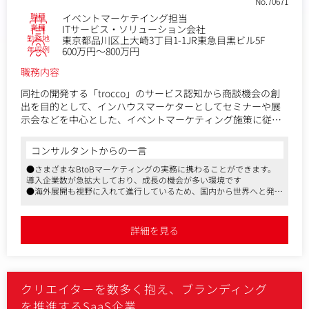
No.70671
職種
イベントマーケテイング担当
業種
ITサービス・ソリューション会社
勤務地
東京都品川区上大崎3丁目1-1JR東急目黒ビル5F
年収例
600万円～800万円
職務内容
同社の開発する「trocco」のサービス認知から商談機会の創
出を目的として、インハウスマーケターとしてセミナーや展
示会などを中心とした、イベントマーケティング施策に従事
いただきます。
コンサルタントからの一言
■「trocco」とは
●さまざまなBtoBマーケティングの実務に携わることができます。
ETL/データ転送・データマート生成・ジョブ管理・データガ
導入企業数が急拡大しており、成長の機会が多い環境です
バナンスなどのデータエンジニアリング領域をカバーした、
●海外展開も視野に入れて進行しているため、国内から世界へと発信
データ基盤構築・運用の支援SaaSです。あらゆるデータの連
するサービスに関わることができます
携・整備・運用を自動化し、スピーディーにデータ活用環境
●リモートワークやフレックスタイム制を活用し柔軟に働くことがで
を整備。インサイトを得やすい状況に導きます。
きます
詳細を見る
■具体的には
＜メインミッション＞
セミナー開催やイベント協賛/出展、自社イベントの主催を通
クリエイターを数多く抱え、ブランディング
じて、リードの創出・認知拡大を行います。
・イベントプランの策定
を推進するSaaS企業