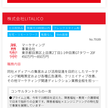
しての役割を期待します。
ます。
●テレワーク自由、副業可能、フルフレックスタイム制、キャリアチ
ェンジ制度、産休/育休制度、時短勤務制度など、働き方が柔軟な環
【具体的には】
境です
・集客目標をKPIとした、マーケティング戦略立案、施策推進
株式会社LITALICO
・立案した戦略および戦術を遂行するため、関係部署を巻き
込んだ施策の実行
・オンライン/オフラインイベントの企画および結果の振返り
土日祝休み
残業月20時間以内
フレックスタイム制
をとおしたPDCA
在宅・リモートワーク
転勤なし
Web面接
・ディスプレイバナー、テキスト、LPなどのクリエイティブ
No.79189
新規製作や改善に伴うディレクション業務
職種
マーケティング
・マーケティング、数字分析（販売計画・予算・経費管
業種
事業会社
理）、資料作成（プロモーション概要資料など）
勤務地
東京都目黒区上目黒2丁目1-1中目黒GTタワー 20F
・ブランド価値向上の施策立案と実施
年収例
450万円～850万円
・既存業務のオペレーション改善
職務内容
・週次・月次でのレポーティング
同社メディアへの集客および活用促進を目的としたマーケテ
※年間の戦略に基づき、他部署チームとの連携を取りながら
ィング戦略策定および各種広告運用、クリエイティブ改善、
各種施策の実行をお任せします。事業の創造および更なる発
その他マーケティング関連ディレクション業務全般を担って
展を、チームとして運営できる方をお迎えしたいと考えてい
いただきます。
ます。
コンサルタントからの一言
単にメディアへのtoCユーザーの誘因を目的とするのみなら
▼入社後の研修・教育体制入社初日は各種制度、社内システ
●プライム上場、今年で19期目を迎えた、障害福祉・教育・介護領域
ず、PdM・toBマーケ・セールス・カスタマーサクセスなどの
ムのご案内をはじめ、会社全体の説明を通してドメインへの
で日本で指折りの企業です。障害者福祉×エンジニアリングの特化型
隣接組織と強調しながら、メディアプラットフォームを中核
で事業を展開しています
理解を深めていただく座学研修を予定しています。その後はO
とした当事者課題の解決解消に向けたマッチング機会の最大