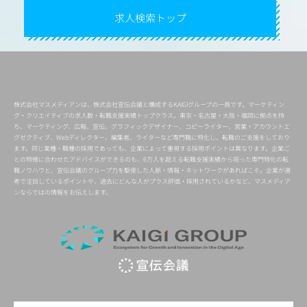
求人検索トップ
株式会社マスメディアンは、株式会社宣伝会議と構成するKAIGIグループの一員です。マーケティン
グ・クリエイティブの求人数・転職支援実績トップクラス。東京・名古屋・大阪・福岡に拠点を持
ち、マーケティング、広報、宣伝、グラフィックデザイナー、コピーライター、営業・アカウントエ
グゼクティブ、Webディレクター、編集者、ライターなど専門職に特化し、転職のご支援をしており
ます。同じ業種・職種の採用であっても、企業によって重視する採用ポイントは異なります。企業ご
との特徴に合わせたアドバイスができるのも、6万人を超える転職支援実績から培った専門特化の転
職ノウハウと、宣伝会議のグループ力を駆使した人脈・情報・ネットワークがあればこそ。企業が選
考で注目しているポイントや、過去にどんな人がプラス評価・採用されているかなど、マスメディア
ンならではの情報をお伝えします。