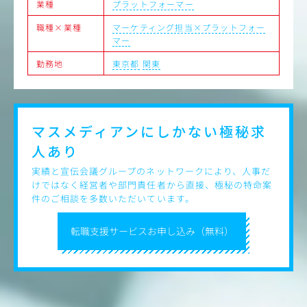
業種
プラットフォーマー
ご経験やご希望、適性を踏まえ、まずは【企画・宣伝・プ
ロモーション・分析・制作】などの領域からスタートしま
職種×業種
マーケティング担当×プラットフォー
す。
マー
【主な業務内容】
勤務地
東京都
関東
・戦略策定・マーケティング
-担当メディア・コンテンツの戦略策定、設計、実行、分
析
-国内外に向けたマーケティングプランの立案と施策実行
・宣伝・プロモーション
マスメディアンにしかない
極秘求
-デジタル／オフラインを横断したプロモーションの戦略
人あり
設計と実行
-番組視聴やイベント集客を最大化するための宣伝企画の
実績と宣伝会議グループのネットワークにより、人事だ
実行
けではなく経営者や部門責任者から直接、極秘の特命案
・データ分析・改善
件のご相談を多数いただいています。
-広告効果の分析および、次の仕掛けに向けた改善提案
・ディレクション・進行管理
-イベント制作、広報、デザイナーなどの他部署と連携し
転職支援サービスお申し込み（無料）
たプロジェクト推進