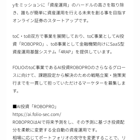
yをミッションに「資産運用」のハードルの高さを取り除
き、誰もが簡単に資産運用を行える未来を創る事を目指す
オンライン証券のスタートアップです。
toC・toB双方で事業を展開しており、toC事業としてAI投
資「ROBOPRO」、toB事業として金融機関向けにSaaS型
資産運用基盤システム「4RAP」を提供しています。
FOLIOのtoC事業であるAI投資ROBOPROのさらなるグロー
スに向けて、課題設定から解決のための戦略立案・施策実
行までを一貫して担っていただけるマーケターを募集しま
す。
■AI投資「ROBOPRO」
https://ai.folio-sec.com/
ROBOPROはAIで将来予測をし、その予測に基づき投資配
分を柔軟に変更する全自動の資産運用です。
相場に応じてポートフォリオの攻守を変更することで、リ