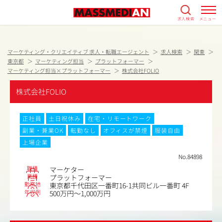
求人検索
メニュー
マーケティング・クリエイティブ 求人・転職エージェント
求人検索
関東
東京都
マーケティング担当
プラットフォーマー
マーケティング担当×プラットフォーマー
株式会社FOLIO
株式会社FOLIO
正社員
土日祝休み
在宅・リモートワーク
副業・兼業OK
転勤なし
オフィスが禁煙
服装自由
上場企業
No.84898
職種
マーケター
業種
プラットフォーマー
勤務地
東京都千代田区一番町16-1共同ビル一番町 4F
年収例
500万円～1,000万円