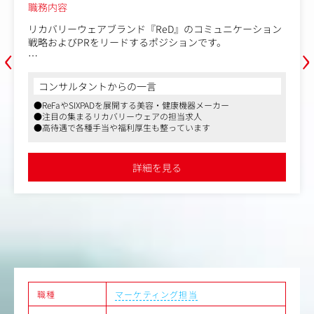
職務内容
【ABEMAは、2026年で開局10周年を迎える、大事なフェー
‹
›
ズです。】
ABEMAは、テレビ朝日とサイバーエージェントの共同出資
によって2016年に設立され、「新しい未来のテレビ」とし
コンサルタントからの一言
て幅広いジャンルのコンテンツを視聴者に提供していま
●インターネットテレビ局やスマートフォンを活用した新規事業
す。ニュース、スポーツ、アニメ、バラエティなど、幅広
を次々に開発し、インターネット業界の雄として、国内を代表す
いジャンルをを24時間365日「無料」で楽しめるだけでな
る企業に成長した企業です
く、ABEMAならではのオリジナルコンテンツやスポーツの
●入社後、ご経験によっては月／数百万～数千万円規模の案件に
生配信を通して多くの方にご利用いただけるメディアへ成
アサインされ、早くからWebマーケティングの知見を獲得できま
長を遂げてきました。
す
詳細を見る
●週2日リモート可能、女性活躍促進制度、どこでもルール（勤
私たちは、リアルタイム配信とオンデマンド視聴を組み合
続年数が丸5年以上の正社員に月5万円の家賃補助）など、ユニー
わせた全く新しい視聴体験を提供し、日々進化するメディ
クで充実した福利厚生も魅力です
アの最前線で挑戦を続けています。2026年には、ABEMA開
局から10周年という節目も迎えます。そのような大事なフ
ェーズで、常に新しいアイデアや技術を取り入れ、エンタ
メの未来を共に創り上げる仲間を募集しています。
直近ではアニメや縦読み漫画や実写ドラマ、2.5次元舞台と
いった分野にも事業領域を広げ、全世界に感動と熱狂を届
けるコンテンツ作りに力を入れております。
職種
マーケティング担当