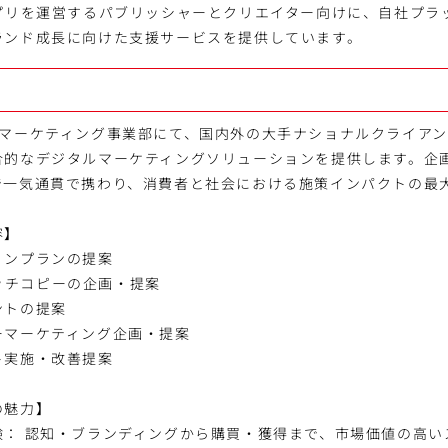
アプリを運営するパブリッシャーとクリエイター向けに、自社プラ
ランド成長に向けた支援サービスを提供しています。
&マーケティング事業部にて、国内外の大手ナショナルクライア
合的なデジタルマーケティングソリューションを提供します。企
で一気通貫で携わり、消費者と社会における施策インパクトの最
容】
ョンプランの提案
キャッチコピーの企画・提案
ントの提案
ーマーケティング企画・提案
ト実施・改善提案
の魅力】
験： 認知・ブランディングから購買・獲得まで、市場価値の高い