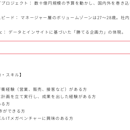
グプロジェクト： 数十億円規模の予算を動かし、国内外を巻き込
ピード： マネージャー層のボリュームゾーンは27～28歳。社
 × Logic： データとインサイトに基づいた「勝てる企画力」の体現。
力・スキル】
折衝経験（営業、販売、接客など）がある方
に計画を立て実行し、成果を出した経験がある方
ある方
作ができる方
ルITメガベンチャーに興味のある方