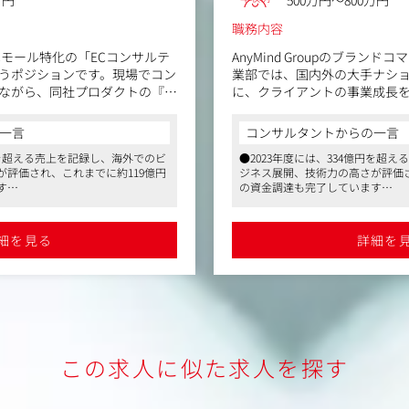
万円
500万円～800万円
職務内容
Cモール特化の「ECコンサルテ
AnyMind Groupのブラン
うポジションです。現場でコン
業部では、国内外の大手ナシ
ながら、同社プロダクトの『E
に、クライアントの事業成長
ォームAnyX』を組み込んだオ
ルマーケティングソリューシ
ーの改善、マニュアルの改善、
今回のポジションでは、グロー
一言
コンサルタントからの一言
ーへのオンボーディング設計/
ル特化の「ECコンサルティン
億円を超える売上を記録し、海外でのビ
●2023年度には、334億円を超
&拡大を共にリードするマネー
す。
評価され、これまでに約119億円
ジネス展開、技術力の高さが評価さ
。
最初は自らも現場でコンサル
す
の資金調達も完了しています
ら、同社プロダクトの『ECマ
ーケット、22拠点に事業展開して
●アジアを中心に世界15マーケッ
ームAnyX』を組み込んだオペ
場で英語力を活かした仕事ができ
いるため、国際色豊かな職場で英
ィングサービスの品質向上
改善、マニュアルの改善、組
ます
細を見る
詳細を
ルエンサーマーケやD2C、ECな
●同社で展開しているインフルエン
ィング組織の拡大に伴う業務
のオンボーディング設計/実行
に関わることができるポジション
どの多角的な事業それぞれに関わ
opping等のコンサルティング組織
に一緒にコミットしてくれる
と連携することもあり、グローバ
です。また海外のオフィスと連携
す。
ることが可能です
ルな視点を持った提案をすること
【業務内容】
・TikTok Shopコンサルテ
・TikTok Shopコンサルテ
この求人に似た求人を探す