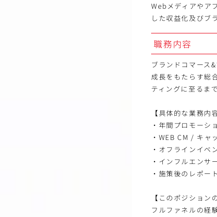
Webメディアや
した収益化及びブ
職務内容
ブランドコマース
成長をもたらす総
ティングに至るま
【具体的な業務内
・年間プロモーシ
・WEB CM / 
・オフラインイベ
・インフルエンサ
・施策後のレポー
【このポジション
フルファネルの経