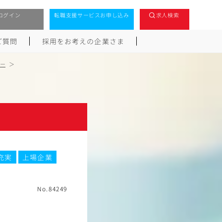
ログイン
転職支援サービスお申し込み
求人検索
ご質問
採用をお考えの企業さま
ー
充実
上場企業
No.84249