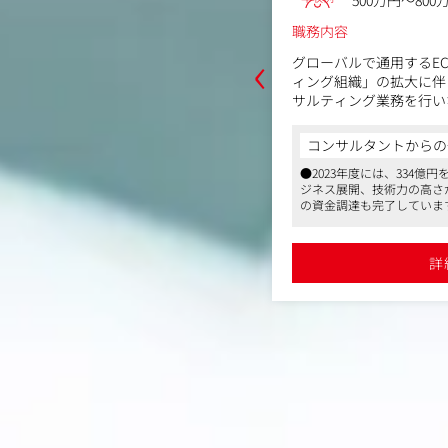
～800万円
500万円～800
職務内容
‹
ョナルクライアントを中心に、クライ
グローバルで通用するE
を支援する総合的なデジタルマーケテ
ィング組織」の拡大に伴
ョンを提供するブランドコマース&マ
サルティング業務を行い
部で、キャスティングマネージャーを
Cマネジメントプラットフ
ペレーション/業務フロ
からの一言
コンサルタントからの
組織設計、採用やメンバ
334億円を超える売上を記録し、海外でのビ
●2023年度には、334
の範囲）】無
実行など、組織立ち上げ
の高さが評価され、これまでに約119億円
ジネス展開、技術力の高さが
リエイター、社内メンバーとの調整や
ジャーを募集しています
ています。
の資金調達も完了していま
を担当していただき、また、チームを
15 マーケット、22拠点に事業展開して
●アジアを中心に世界15マ
のマネジメントもお任せします。
【業務内容】
かな職場で英語力を活かした仕事ができ
いるため、国際色豊かな職
・Amazonコンサルテ
ます
詳細を見る
詳
るインフルエンサーマーケやD2C、ECな
●同社で展開しているインフ
容＞
・Amazonコンサルテ
れぞれに関わることができるポジション
どの多角的な事業それぞれ
したマーケティングリサーチからプロ
・楽天市場/Yahoo!Sh
フィスと連携することもあり、グローバ
です。また海外のオフィス
の企画
の拡大
案をすることが可能です
ルな視点を持った提案をす
be/Instagram/TikTokなど）を活用
グプランの立案
ーやタレントのキャスティング業務
の企画・分析
行の全体管理、予算管理、クオリティ
のオリエンテーション、調整、制作フ