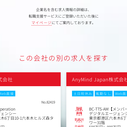
企業名を含む求人情報の詳細は、
転職支援サービスにご登録いただいた後に
マイページ
にてご案内しております。
この会社の別の求人を探す
株式会社
AnyMind Japan株式会
Web面接
土日祝休み
転勤なし
Web
No.82419
職種
peration
BC-TTS-AM【メン
業種
ジェンシー
デジタルエージェン
木6丁目10-1六本木ヒルズ森タ
東京都港区六本木6丁
勤務地
ワー31階
年収例