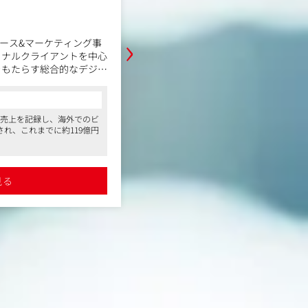
500万円～800万円
職務内容
›
ドコマース&マーケティング事
AnyMind Groupのブランドコマー
ョナルクライアントを中心
業部は、国内外の大手ナショナルク
をもたらす総合的なデジタ
に、クライアントの事業成長を実現
ョンを提供しています。
ルマーケティングソリューションを
バルで通用するECモー
本ポジションでは、クライアントお
コンサルタントからの一言
グ組織」の拡大を行いま
成長を促進し、利益の最大化を目指
える売上を記録し、海外でのビ
●2023年度には、334億円を超える売上
担当します。具体的には、P/L管理
れ、これまでに約119億円
ジネス展開、技術力の高さが評価され、こ
ティング業務を行いなが
案をはじめ、販売チャネルの選定、
の資金調達も完了しています
ネジメントプラットフォ
ティブ品質管理、キャンペーンの設
ト、22拠点に事業展開して
●アジアを中心に世界15マーケット、22
レーション/業務フローの
ンド運営に関わるすべての業務を担
語力を活かした仕事ができ
いるため、国際色豊かな職場で英語力を
織設計、採用やメンバーへ
を巻き込みながらブランドの成長を
ます
見る
詳細を見る
サーマーケやD2C、ECな
●同社で展開しているインフルエンサーマ
など、組織立ち上げ&拡大
ることができるポジション
どの多角的な事業それぞれに関わること
、マネージャーを募集しま
【業務内容】
することもあり、グローバ
です。また海外のオフィスと連携するこ
・P/L管理、予算管理
が可能です
ルな視点を持った提案をすることが可能
・ブランド戦略/マーケティング戦略
・販促施策の設計、販売計画の作成
ィングサービスの品質向上
・キャンペーンの設計/実行
ィング組織の拡大に伴う業務
・各販売チャネルの管理（ECメイン
・社内外のステークホルダーのディ
・在庫/発注管理
・その他ブランド運営にまつわる業