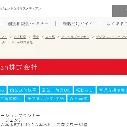
ージェントならマスメディアン
個別相談会･セミナー
転職成功ガイド
よくある
ェント
求人検索
関東
東京都
デジタルプランナー
デジタルエージェンシ
AnyMind Japan株式会社
転職活動を始めるにあたり
メーカー・事業会社への転職
履歴書のつくり方
大手広告会社への転職
apan株式会社
職務経歴書のつくり方
エグゼクティブ転職
ポートフォリオのつくり方
しゅふクリ･ママクリ転職
み
始業10時以降
副業・兼業OK
転勤なし
育児支援制度
二新卒歓迎
語学を活かす-英語
Web面接
面接対策
年収アップ転職
未経験から広告業界への転職
Uターン･Iターン転職
ケーションプランナー
エージェンシー
六本木6丁目10-1六本木ヒルズ森タワー31階