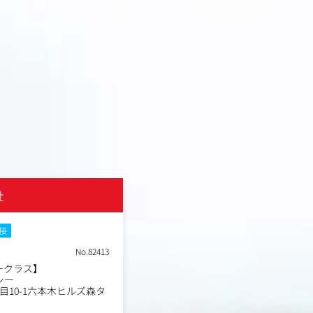
社
AnyMind Japan株式会社
面接
土日祝休み
転勤なし
Web面接
No.82413
職種
バークラス】
Brand Manager,BCM(L2/3)
業種
シー
デジタルエージェンシー
目10-1六本木ヒルズ森タ
東京都港区六本木6丁目10
勤務地
ワー31階
年収例