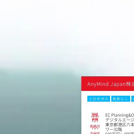
apan株式会社
AnyMind Japan
なし
Web面接
土日祝休み
転勤なし
No.73124
職種
ィングマネージャー
EC Planning&O
業種
エージェンシー
デジタルエー
区六本木6丁目10-1六本木ヒルズ森タ
東京都港区六本
勤務地
ワー31階
年収例