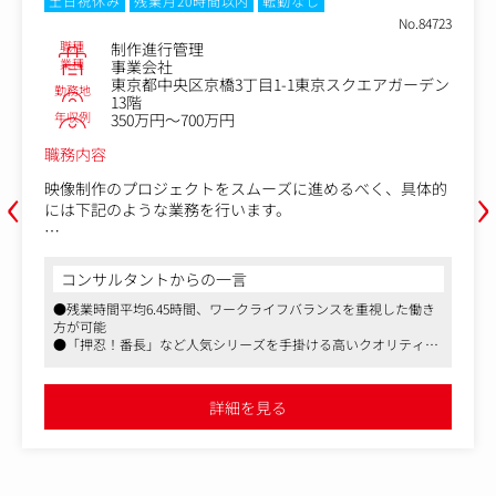
土日祝休み
残業月20時間以内
転勤なし
No.84723
職種
制作進行管理
業種
事業会社
東京都中央区京橋3丁目1-1東京スクエアガーデン
勤務地
13階
年収例
350万円～700万円
職務内容
‹
›
映像制作のプロジェクトをスムーズに進めるべく、具体的
には下記のような業務を行います。
【具体的な業務内容】
ぱちんこ・パチスロ機の映像企画・開発及び制作を行う当
コンサルタントからの一言
社の制作進行管理としてご活躍いただきます。
●残業時間平均6.45時間、ワークライフバランスを重視した働き
・映像制作のプロジェクトをスムーズに進めるべく、具体
方が可能
的には下記のような業務を行い協力会社の管理を行いま
●「押忍！番長」など人気シリーズを手掛ける高いクオリティの
す。
映像制作環境
・協力会社手配、制作指示、見積交渉、契約手続き、制作
●映像制作の進行管理経験を活かし、プロジェクト全体をリード
進行、納品検収
できるポジション
詳細を見る
・アサイン管理、スケジュール作成、見積交渉、契約手続
き、進捗管理、納品検収