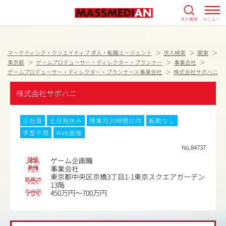
求人検索
メニュー
マーケティング・クリエイティブ 求人・転職エージェント
求人検索
関東
東京都
ゲームプロデューサー・ディレクター・プランナー
事業会社
ゲームプロデューサー・ディレクター・プランナー×事業会社
株式会社サボハニ
株式会社サボハニ
正社員
土日祝休み
残業月20時間以内
転勤なし
学歴不問
Web面接
No.84737
職種
ゲーム企画職
業種
事業会社
東京都中央区京橋3丁目1-1東京スクエアガーデン
勤務地
13階
年収例
450万円～700万円