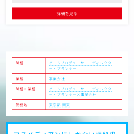
ゲームの売上最大化に貢献できます
・ユーザーのログデータ分析
●今後も新規タイトルが続々登場。ゲーム・エンタメに興味があ
・ゲーム内クリエイティブの制作依頼 等
る方歓迎！
詳細を見る
② 新規タイトルの開発
プロジェクトの成功に向け、企画立案からリリース、その
後のグロース設計までを一気通貫で担います。
〈業務例〉
・各機能詳細の企画、詳細仕様の策定
・世界観管理やクリエイティブディレクション
・リリース後の収益性を決める、マネタイズ戦略の設計
・社内外ステークホルダーとの折衝 等
職種
ゲームプロデューサー・ディレクタ
ー・プランナー
また、ゲーム内の新機能追加依頼やイラストの製作依頼な
業種
事業会社
どエンジニアやデザイナーといった他ポジションを巻き込
み、ゲームを作り込んでいくポジションです。
職種×業種
ゲームプロデューサー・ディレクタ
ー・プランナー×事業会社
勤務地
東京都
関東