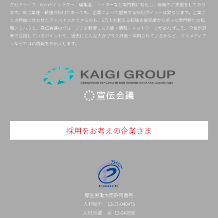
グゼクティブ、Webディレクター、編集者、ライターなど専門職に特化し、転職のご支援をしており
ます。同じ業種・職種の採用であっても、企業によって重視する採用ポイントは異なります。企業ご
との特徴に合わせたアドバイスができるのも、6万人を超える転職支援実績から培った専門特化の転
職ノウハウと、宣伝会議のグループ力を駆使した人脈・情報・ネットワークがあればこそ。企業が選
考で注目しているポイントや、過去にどんな人がプラス評価・採用されているかなど、マスメディア
ンならではの情報をお伝えします。
採用をお考えの企業さま
厚生労働大臣許可番号
人材紹介 13-ユ-040475
人材派遣 派 13-040596