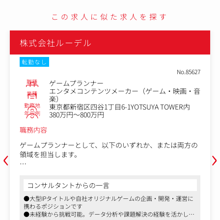
この求人に似た求人を探す
株式会社ルーデル
転勤なし
No.85627
職種
ゲームプランナー
エンタメコンテンツメーカー（ゲーム・映画・音
業種
楽）
勤務地
東京都新宿区四谷1丁目6-1YOTSUYA TOWER内
年収例
380万円～800万円
職務内容
‹
›
ゲームプランナーとして、以下のいずれか、または両方の
領域を担当します。
① 既存タイトルの運営
ユーザー心理を理解した魅力的なエンタメ体験を提供し、
コンサルタントからの一言
所属タイトルの売上最大化を担います。
●大型IPタイトルや自社オリジナルゲームの企画・開発・運営に
〈業務例〉
携わるポジションです
・ゲーム内イベント企画、ガチャ設計
●未経験から挑戦可能。データ分析や課題解決の経験を活かし、
・KPI改善施策の立案