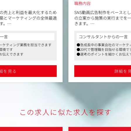
職務内容
の売上と利益を最大化するため
SNS動画広告制作をベースと
築とマーケティングの全体最適
の立案から施策の実行までを
す。
きます。
【具体的には】
一言
コンサルタントからの一言
oogle Cloud Platform)
▼マーケティング戦略の立案
ーケティング業務を担当できます
●急成長中の事業会社のマーケテ
の整備・活用
・商品・競合・消費者の行動
環境です
●20代で管理職を目指せる環境で
ROASや売上・利益の最大化に
ための市場リサーチ
お伝えできます
●選考のポイントを細かくお伝え
定、実行までのリード
・リサーチした情報をもとに3C
ティング変革：データ分析から施
などのマーケティングフレー
動化・高度化の推進
案
細を見る
詳細を
▼戦略から施策実行へ
・マーケティング戦略をもと
ントとなるSNS広告を制作
（例）動画広告、バナー広告
ティング
※動画編集やデザインなどは
▼分析と改善
この求人に似た求人を探す
・配信後、数値やデータを元
改善を行う
（例）A/Bテストの実施、仮
しなど