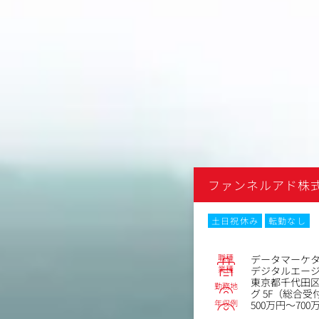
ド株式会社
ファンネルアド株
なし
土日祝休み
転勤なし
No.84712
職種
マーケター
データマーケ
業種
エージェンシー
デジタルエー
代田区内神田2丁目15-4司ビルディン
東京都千代田区
勤務地
総合受付）・6F・7F
グ 5F（総合受
年収例
～850万円
500万円～700