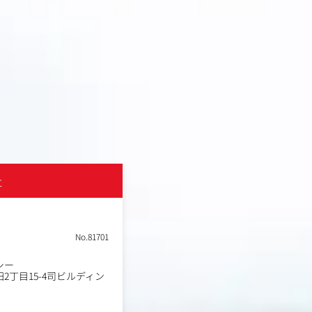
社
ファンネルアド株式会社
土日祝休み
転勤なし
No.81701
職種
パートナーマネジメント
業種
シー
デジタルエージェンシー
2丁目15-4司ビルディン
東京都千代田区内神田2丁目
勤務地
グ 7F
年収例
420万円～650万円