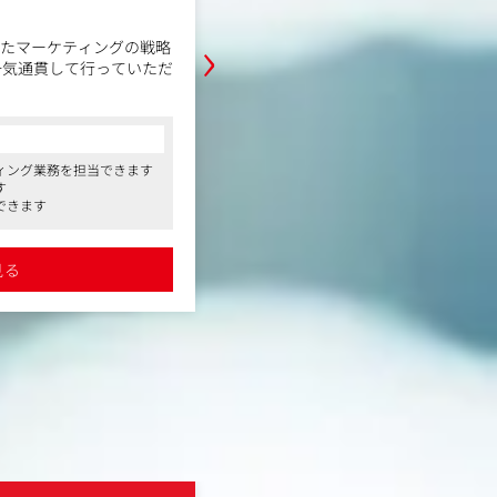
職務内容
›
したマーケティングの戦略
同社のSNS動画広告を中心に事業の
一気通貫して行っていただ
マーケティングチームにて、今後さ
組織をつくるため、戦略思考を持っ
募集します。
部長直下のチームで、戦略立案から
コンサルタントからの一言
一貫して関われる環境です。
ィング業務を担当できます
●急成長中の事業会社のマーケティング
や情報から、仮説を立てる
「マーケティングを“経営の力”にす
す
●20代で管理職を目指せる環境です
して、共に成長できる方を求めてい
できます
分析、SWOT分析、STP
ムワークを活用した戦略立
詳細を見る
見る
にユーザーとのタッチポイ
、商品ページのコピーライ
デザイナーに依頼
に動画広告や商品ページの
説検証の実施、戦略の見直