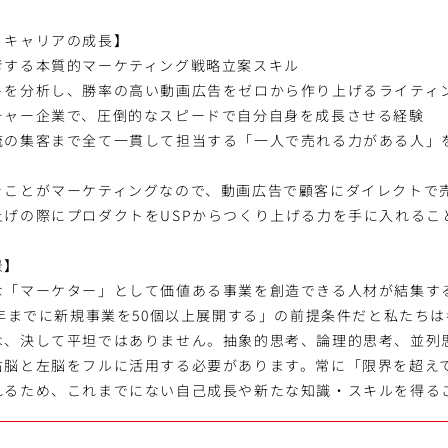
・キャリアの成長】
考する本質的マーケティング戦略立案スキル
トを分析し、勝率の高い動画広告をゼロから作り上げるライティ
チャー企業で、圧倒的なスピードで自分自身を成長させる経験
流の集客まで全て一貫して担当する「一人で売れる力がある人」
ぐことがマーケティングなので、動画広告で顧客にダイレクトで
上げの際にプロダクトをUSPからつくり上げる力を手に入れるこ
景】
な「マーケター」として価値ある事業を創造できる人材が結集す
0年までに新規事業を50個以上展開する」の前提条件だと私たち
は、決して平坦ではありません。抽象的思考、論理的思考、並列
右脳と左脳をフルに活用する必要があります。常に「限界を超え
れるため、これまでにない自己成長や新たな知識・スキルを得る