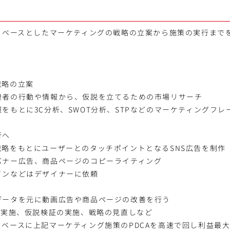
作をベースとしたマーケティングの戦略の立案から施策の実行まで
戦略の立案
費者の行動や情報から、仮説を立てるための市場リサーチ
をもとに3C分析、SWOT分析、STPなどのマーケティングフ
行へ
戦略をもとにユーザーとのタッチポイントとなるSNS広告を制作
バナー広告、商品ページのコピーライティング
インなどはデザイナーに依頼
データを元に動画広告や商品ページの改善を行う
の実施、仮説検証の実施、戦略の見直しなど
ベースに上記マーケティング施策のPDCAを高速で回し利益最