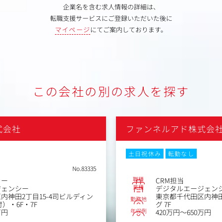
企業名を含む求人情報の詳細は、
転職支援サービスにご登録いただいた後に
マイページ
にてご案内しております。
この会社の別の求人を探す
式会社
ファンネルアド株式会
土日祝休み
転勤なし
No.83335
職種
ター
CRM担当
業種
ジェンシー
デジタルエージェン
内神田2丁目15-4司ビルディン
東京都千代田区内神田
勤務地
付）・6F・7F
グ 7F
年収例
万円
420万円～650万円