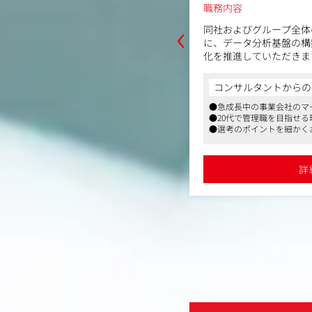
職務内容
‹
プ全体の売上と利益を最大化するため
同社およびグループ全体
盤の構築とマーケティングの全体最適
に、データ分析基盤の構
だきます。
化を推進していただきま
【具体的には】
からの一言
コンサルタントからの
GCP(Google Cloud Platform)
・データ分析基盤の構築：GCP(G
社のマーケティング業務を担当できます
●急成長中の事業会社のマ
タ基盤の整備・活用
等を活用したデータ基盤
目指せる環境です
●20代で管理職を目指せる
提案：ROASや売上・利益の最大化に
・課題特定と改善提案：
細かくお伝えできます
●選考のポイントを細かく
クの特定、実行までのリード
向けたボトルネックの特
マーケティング変革：データ分析から施
・AIを活用したマーケ
セス自動化・高度化の推進
策実行までのプロセス自
詳細を見る
詳