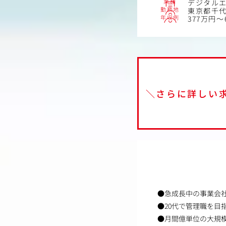
業種
デジタル
勤務地
東京都千代
年収例
377万円～
＼さらに詳しい
●急成長中の事業会
●20代で管理職を目
●月間億単位の大規