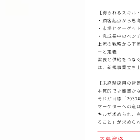
【得られるスキル
・顧客起点から思
・市場とターゲッ
・急成長中のベン
上流の戦略から下
ーと定義
需要と供給をつな
は、新規事業立ち
【未経験採用の背
本質的で才能豊か
それが目標「203
マーケターへの道
キルが求められ、
ること」が求めら
応募資格