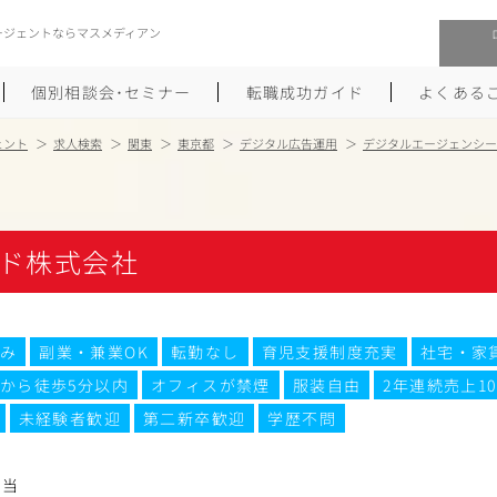
ージェントならマスメディアン
個別相談会･セミナー
転職成功ガイド
よくある
ェント
求人検索
関東
東京都
デジタル広告運用
デジタルエージェンシー
転職活動を始めるにあたり
メーカー・事業会社への転職
履歴書のつくり方
大手広告会社への転職
ド株式会社
職務経歴書のつくり方
エグゼクティブ転職
ポートフォリオのつくり方
しゅふクリ･ママクリ転職
み
副業・兼業OK
転勤なし
育児支援制度充実
社宅・家
から徒歩5分以内
オフィスが禁煙
服装自由
2年連続売上1
面接対策
年収アップ転職
未経験者歓迎
第二新卒歓迎
学歴不問
未経験から広告業界への転職
Uターン･Iターン転職
担当