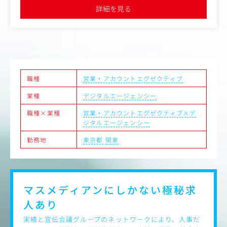
主な仕事内容：
詳細を見る
・広告プロモーションの企画・実施
・マーケティングリサーチを含む戦略立案・プランニング
・デジタルプロモーションやイベントの企画・実施
・外部協力会社のアサイン・協業促進
・各種コンテンツの企画制作・進行管理
・効果検証および改善提案
職種
営業・アカウントエグゼクティブ
【ポジションの魅力】
・観光に強みを持つJTBグループの総合広告代理店機能
業種
デジタルエージェンシー
・国内地域と関連する案件が多く、観光誘客プロモーショ
ンや地域活性事業に携わることができる
職種×業種
営業・アカウントエグゼクティブ×デ
・自社のリソースとして、イベント・HRコンサルティング
ジタルエージェンシー
など、広告プロモーションに捉われない解決手法を有して
いる
勤務地
東京都
関東
・担当クライアントだけに限らない、新規案件へのチャレ
ンジ機会多数
・フレキシブルな働き方（コアタイム無しのフレックス勤
務、リモートワーク可）
マスメディアンにしかない
極秘求
【キャリアプラン】
人あり
広告事業のプロフェッショナルを目指すという一つのスペ
シャリストキャリアや、
実績と宣伝会議グループのネットワークにより、人事だ
イベント事業領域やHR領域の営業など、将来的に幅広いキ