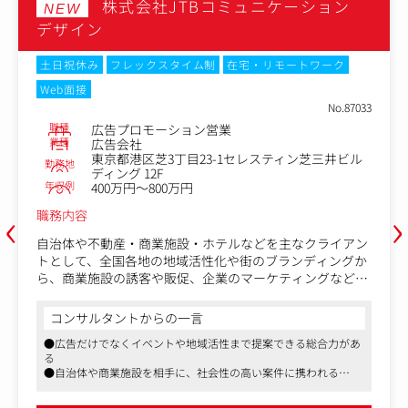
株式会社JTBコミュニケーション
NEW
デザイン
土日祝休み
フレックスタイム制
在宅・リモートワーク
Web面接
No.87033
職種
広告プロモーション営業
業種
広告会社
東京都港区芝3丁目23-1セレスティン芝三井ビル
勤務地
ディング 12F
年収例
400万円～800万円
‹
›
職務内容
自治体や不動産・商業施設・ホテルなどを主なクライアン
トとして、全国各地の地域活性化や街のブランディングか
ら、商業施設の誘客や販促、企業のマーケティングなどに
携わっていただきます。
コンサルタントからの一言
営業兼プロデューサーとして、クライアントが抱えている
●広告だけでなくイベントや地域活性まで提案できる総合力があ
あらゆる課題に対して、広告・プロモーションを中心とし
る
た総合的な企画提案やプロジェクト推進を担っていただき
●自治体や商業施設を相手に、社会性の高い案件に携われる
ます。
●企画立案から実施、効果検証まで一気通貫で関われる
●フルフレックスとリモートの制度あり