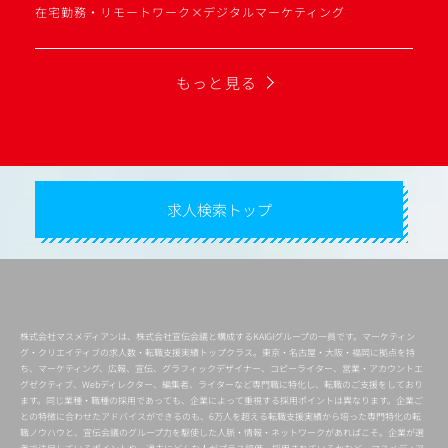
在宅勤務・リモートワーク×デジタルマーケティング
もっと見る
求人検索トップ
株式会社マスメディアンは、株式会社宣伝会議と構成するKAIGIグループの一員です。マーケティン
グ・クリエイティブの求人数・転職支援実績トップクラス。東京・名古屋・大阪・福岡に拠点を持
ち、マーケティング、広報、宣伝、グラフィックデザイナー、コピーライター、営業・アカウントエ
グゼクティブ、Webディレクター、編集者、ライターなど専門職に特化し、転職のご支援をしており
ます。同じ業種・職種の採用であっても、企業によって重視する採用ポイントは異なります。企業ご
との特徴に合わせたアドバイスができるのも、6万人を超える転職支援実績から培った専門特化の転
職ノウハウと、宣伝会議のグループ力を駆使した人脈・情報・ネットワークがあればこそ。企業が選