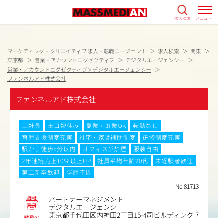
求人検索
メニュー
マーケティング・クリエイティブ 求人・転職エージェント
求人検索
関東
東京都
営業・アカウントエグゼクティブ
デジタルエージェンシー
営業・アカウントエグゼクティブ×デジタルエージェンシー
ファンネルアド株式会社
ファンネルアド株式会社
正社員
土日祝休み
副業・兼業OK
転勤なし
育児支援制度充実
社宅・家賃補助制度
研修制度充実
駅から徒歩5分以内
オフィスが禁煙
服装自由
2年連続売上10％以上UP
社員平均年齢20代
未経験者歓迎
第二新卒歓迎
学歴不問
No.81713
職種
パートナーマネジメント
業種
デジタルエージェンシー
東京都千代田区内神田2丁目15-4司ビルディング 7
勤務地