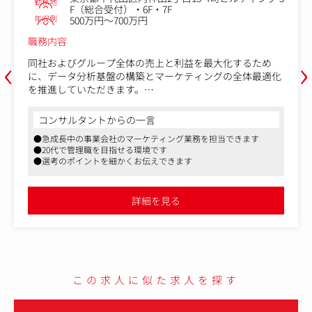
勤務地
F（総合受付）・6F・7F
年収例
500万円～700万円
職務内容
‹
›
同社およびグループ全体の売上と利益を最大化するため
に、データ分析基盤の構築とマーケティングの全体最適化
を推進していただきます。
【具体的には】
コンサルタントからの一言
・データ分析基盤の構築：GCP(Google Cloud Platform)等
●急成長中の事業会社のマーケティング業務を担当できます
を活用したデータ基盤の整備・活用
●20代で管理職を目指せる環境です
・課題特定と改善提案：ROASや売上・利益の最大化に向
●選考のポイントを細かくお伝えできます
けたボトルネックの特定、実行までのリード
・AIを活用したマーケティング変革：データ分析から施策
実行までのプロセス自動化・高度化の推進
詳細を見る
この求人に似た求人を探す