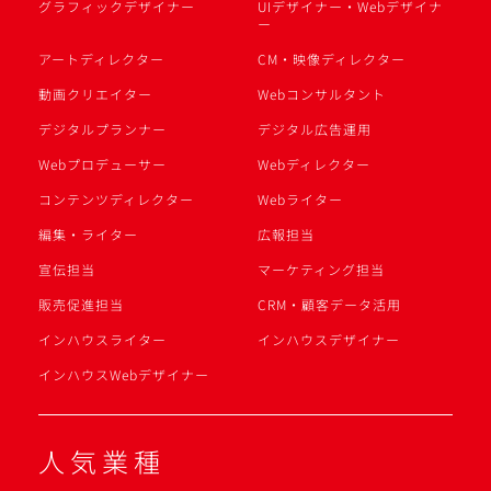
グラフィックデザイナー
UIデザイナー・Webデザイナ
ー
アートディレクター
CM・映像ディレクター
動画クリエイター
Webコンサルタント
デジタルプランナー
デジタル広告運用
Webプロデューサー
Webディレクター
コンテンツディレクター
Webライター
編集・ライター
広報担当
宣伝担当
マーケティング担当
販売促進担当
CRM・顧客データ活用
インハウスライター
インハウスデザイナー
インハウスWebデザイナー
人気業種