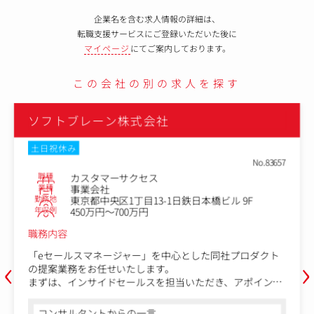
企業名を含む求人情報の詳細は、
転職支援サービスにご登録いただいた後に
マイページ
にてご案内しております。
この会社の別の求人を探す
ソフトブレーン株式会社
土日祝休み
No.83655
職種
カスタマーサクセス
業種
事業会社
勤務地
東京都中央区日本橋1丁目13-1日鉄日本橋ビル 9F
年収例
600万円～900万円
職務内容
‹
›
同社プロダクトであるCRM/SFAをご利用いただいている顧
客の事業成長に向けて、定着・活用ステージ毎に発生する
様々な課題に対し、コンサルティング、アドバイスを実施
いただきます。
コンサルタントからの一言