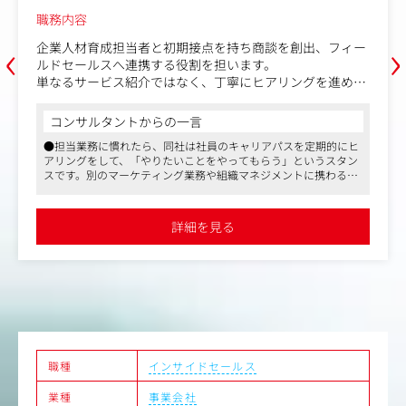
職務内容
‹
›
同社プロダクトである「b→dash」「kpiee」のインサイド
セールスや、「b→dash」の新サービスである「b→dash S
ales(架電代行事業)」のアポインターとして、同社サービ
スやクライアント様のサービスの架電業務を行っていただ
きます。
コンサルタントからの一言
●直近では、霜降り明星さんを起用したテレビCMを打つといっ
・お客様への架電業務（アポ打診/ヒアリング）
た、大規模なプロモーションを行っており、国内のデータマーケ
・メールを通じたアポ獲得業務（カスタムメールの作成/
ティング市場ではNo.1のシェアを誇っています。一方、直近3年で
送付）
海外展開を行う準備も進めており、グローバルに活躍できるチャ
・日次の振り返り（当日の架電結果を踏まえた振り返り/
ンスのある環境です
改善）
●クライアントは、広告、食品、金融、IT、スポーツ、教育、不
詳細を見る
動産などのナショナルクライアントが多いです
●社員の成長を応援し、成果に応じた報酬を提供しています。平
■1日の流れ
均年齢28歳に対して平均年収が約789万円となっており、正当な
・09:00-10:00 朝会/当日の業務をTeam内ですり合わせ
評価を行って成果に応じて社員に還元する仕組みができておりま
・10:00-18:00 架電業務
す
・18:00-19:00 チームでの振り返り
●IT未経験の方でも、努力次第でしっかりと成果を出すことがで
きるような社内体制を整えております
・19:00-20:00 お客様対応
■スキルの習得度合いによって、将来的に携わるチャンス
がある業務
職種
インサイドセールス
Inside Salesからのスタートとなりますが、知識の習得度
業種
事業会社
合いに応じてゆくゆくは以下のような業務にも挑戦するチ