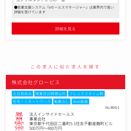
【具体的にお任せしたいこと】
・ソフトブレーン株式会社は、顧客の課題解決に深く寄り添うカ
・カスタマーサクセスマネージャーとして担当顧客に寄り
スタマーサクセスに特化したポジションが魅力です。
添いながら、システムの定着、活用をご支援いただきま
・業界トップクラスのCRM/SFA製品を扱いながら、顧客の事業成
す。
長を直接支援できるやりがいがあります。
・同社のカスタマーサクセスは営業・販売業務を兼務しま
・働きやすい環境と成長機会が整った同社で、ぜひ新たなキャリ
せん。（当ポジションとは別に、既存営業部隊がいます）
アに挑戦してみてください！
詳細を見る
その為、新規契約後のオンボーディングから活用フェーズ
における課題解決等、顧客の事業成長にむけたご支援（カ
スタマーサクセス）に注力することができます。
【具体的には】
・オンボーディング支援
この求人に似た求人を探す
初期設定のサポートや操作レクチャーを行い、顧客がプロ
ダクトを使いこなせる状態を作ります。
・活用促進
株式会社データX
利用状況を分析し、ヒアリングを通じて顧客の抱える課題
を明らかにした上で、改善提案を行います。
土日祝休み
転勤なし
Web面接
・プロダクトフィードバック
No.85034
プロダクトに対する顧客の声を開発チームへ共有し、機能
職種
インサイドセールス
改善や新機能の企画に繋げます。
業種
ITサービス・ソリューション会社
・新たなサービスの立案
東京都新宿区西新宿7丁目20-1住友不動産西新宿
勤務地
日々の顧客接点で得たアイデアなどを元に、より多くの顧
ビル 26F
年収例
420万円～500万円
客を成功に導くための新たなサービスの企画を行います。
等を担っていただきます。