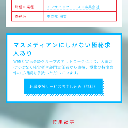
ャンスもございます
職種×業種
インサイドセールス×事業会社
■アポインターとしてのマネジメント経験
・アルバイトのテレアポスタッフのマネジメント
勤務地
東京都
関東
・お客様との定例会を実施し、架電結果の報告や改善点の
すり合わせ
■フィールドセールス(新規開拓営業)の経験
・フィールドセールスとして、アポ獲得後の商談～クロー
ジングまでの新規獲得営業
マスメディアンにしかない
極秘求
人あり
実績と宣伝会議グループのネットワークにより、人事だ
けではなく経営者や部門責任者から直接、極秘の特命案
件のご相談を多数いただいています。
転職支援サービスお申し込み（無料）
特集記事