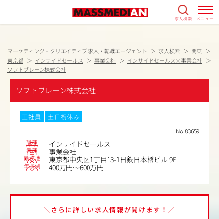
求人検索
メニュー
マーケティング・クリエイティブ 求人・転職エージェント
求人検索
関東
東京都
インサイドセールス
事業会社
インサイドセールス×事業会社
ソフトブレーン株式会社
ソフトブレーン株式会社
正社員
土日祝休み
No.83659
職種
インサイドセールス
業種
事業会社
勤務地
東京都中央区1丁目13-1日鉄日本橋ビル 9F
年収例
400万円～600万円
＼さらに詳しい求人情報が聞けます！／