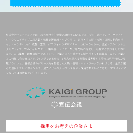
株式会社マスメディアンは、株式会社宣伝会議と構成するKAIGIグループの一員です。マーケティン
グ・クリエイティブの求人数・転職支援実績トップクラス。東京・名古屋・大阪・福岡に拠点を持
ち、マーケティング、広報、宣伝、グラフィックデザイナー、コピーライター、営業・アカウントエ
グゼクティブ、Webディレクター、編集者、ライターなど専門職に特化し、転職のご支援をしており
ます。同じ業種・職種の採用であっても、企業によって重視する採用ポイントは異なります。企業ご
との特徴に合わせたアドバイスができるのも、6万人を超える転職支援実績から培った専門特化の転
職ノウハウと、宣伝会議のグループ力を駆使した人脈・情報・ネットワークがあればこそ。企業が選
考で注目しているポイントや、過去にどんな人がプラス評価・採用されているかなど、マスメディア
ンならではの情報をお伝えします。
採用をお考えの企業さま