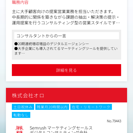
職務内容
主に大手顧客向けの提案営業業務を担当いただきます。
中長期的に関係を築きながら課題の抽出・解決策の提示・
運用提案を行うコンサルティング型の営業スタイルです。
提案にあたってはクライアントの複数部署・意思決定者と
調整を行い、導入に向けた意思決定の推進をリードいただ
コンサルタントからの一言
きます。
●20期連続増収増益のデジタルエージェンシー
同時にご対応いただくクライアントの数は厳選し、数より
●大手企業にも導入されてるマーケティングツールを提供してい
も質重視でのフェイジングを行っていただくため、真にク
ます
ライアントに向き合ったご提案をしていただけます。
●社員の方々はお人柄の良い方が多く、人を大切にする社風
営業戦略の立案から具体的な戦術への落とし込み、マーケ
ティング・営業活動にまで幅広く携わる機会があります。
詳細を見る
・インバウンドのお問い合わせ対応
・トライアルユーザーに対するデモ
・コンサルティング提案、クロージング
株式会社オロ
・受注対応
・オンボーディング
・リード獲得のためのオンライン/オフラインを跨いだマ
土日祝休み
残業月20時間以内
在宅・リモートワーク
ーケティング戦略の立案、実行、改善
転勤なし
・オンライン/オフラインイベントの企画設計実施
No.79443
・アウトバンドによる大手企業へのアウトリーチなど
職種
Semrush マーケティングセールス
業種
デジタルコンサルティング会社