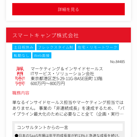
-インバウンド担当者は過去のインバウンドリードに対し
を目指しています
ても戦略的にリサイクルアプローチを行い、商談機会の最
●リモート、フレックスなど働きやすい環境が整っています
詳細を見る
大化を図ります
-クライアントのサービスを確認し、1to1のアプローチも実
行して頂きます
※業務習熟度や志向性に応じて、アウトバウンドアプロー
スマートキャンプ株式会社
チを用いた戦略的な市場開拓にも挑戦可能
-担当者と接続後は申し送りの作成、担当FSの検討など、
クライアントにとって最善となる提案ができるよう対応頂
土日祝休み
フレックスタイム制
在宅・リモートワーク
きます
転勤なし
Web面接
No.84485
職種
マーケティング＆インサイドセールス
業種
ITサービス・ソリューション会社
勤務地
東京都港区芝5-29-11G-BASE田町 13階
年収例
600万円～800万円
職務内容
単なるインサイドセールス担当やマーケティング担当では
ありません。 事業の「非連続成長」を達成するため、「パ
イプライン最大化のために必要なこと全て（企画・実行・
改善）」を裁量持って推進いただきます。
コンサルタントからの一言
【具体的には】
●日本のSaaS市場は年平均成長率が約13%と急速な成長を続け、
・SDR/BDRでの商談獲得（コール・メールなど）