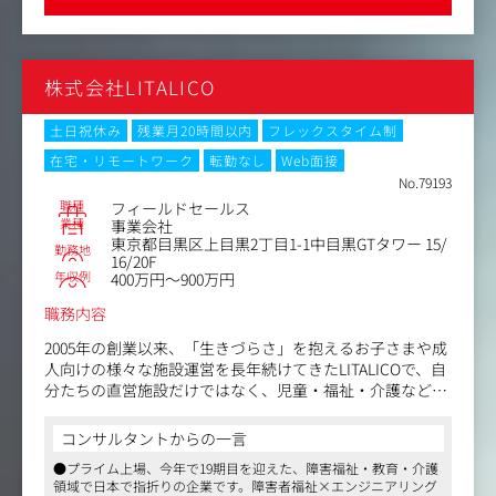
ンテンツがあり、横断してキャリアアップも可能です
・セールスにてコンタクト終了したリードを再度有効化す
・新規SaaSプロダクトの市場開拓
●テレワーク自由、副業可能、フルフレックスタイム制、キャリ
るためのリサイクルプロセスからの商談機会創出コミュニ
アチェンジ制度、産休/育休制度、時短勤務制度など、働き方が柔
・営業プロセス・仕組みづくりへの参画
ケーション
軟な環境です
・事業成長のための新たな施策検討・実行
・上記2つを実現して成約数最大化に繋げるためのリード
株式会社LITALICO
の優先順位付け、コミュニケーションや業務プロセスの改
【仕事内容（変更の範囲）】会社の定める業務
善
※後々はマーケティングチームと協業したリード獲得につ
土日祝休み
残業月20時間以内
フレックスタイム制
なげる企画設計や部門間連携による各種プロジェクトなど
在宅・リモートワーク
転勤なし
Web面接
も関わって頂くこともあり
No.79193
職種
フィールドセールス
提案するソリューション内容：
業種
事業会社
・福祉施設の集客・広報に役立つ情報発信サービス(同社メ
東京都目黒区上目黒2丁目1-1中目黒GTタワー 15/
勤務地
ディア等)
16/20F
年収例
・日々の業務支援・開所をサポートする運営支援サービス
400万円～900万円
・バックオフィス周りの業務効率化のための請求ソフト
職務内容
・組織全体の運営・経営にかかわるコンサルティング等
2005年の創業以来、「生きづらさ」を抱えるお子さまや成
SaaS／メディアプロダクトの例：
人向けの様々な施設運営を長年続けてきたLITALICOで、自
-発達ナビ（SaaS）
分たちの直営施設だけではなく、児童・福祉・介護などの
-仕事ナビ（SaaS）
業界全体のインフラをよりよくしていくためのSaaS事業を
-かんたん請求ソフト
展開していきます。その中でも、顧客への課題ヒアリング
コンサルタントからの一言
-かんたん介護ソフト
や新規提案や行うフィールドセールス職を募集していま
-ナーシングネットプラスワン等
●プライム上場、今年で19期目を迎えた、障害福祉・教育・介護
す。
領域で日本で指折りの企業です。障害者福祉×エンジニアリング