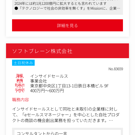
2024年には約1兆1200億円に拡大するとも言われています
・見込み顧客へのナーチャリング施策の企画・実行及び分
●「テクノロジーで社会の非効率を無くす」をMissionに、企業の
析
課題に応じたソリューションの提供、業務の効率化、生産性向上
・マーケティングコンテンツ（ウェビナー・WP・イベン
を目指しています
ト・事例記事など）の企画・作成
●リモート、フレックスなど働きやすい環境が整っています
詳細を見る
・架電スクリプトやサービス資料の改善
・競合情報や顧客課題の収集・整理
・AE（アカウントエグゼクティブ）チームとの連携による
受注成果への貢献
ソフトブレーン株式会社
土日祝休み
No.83659
職種
インサイドセールス
業種
事業会社
勤務地
東京都中央区1丁目13-1日鉄日本橋ビル 9F
年収例
400万円～600万円
職務内容
インサイドセールスとして同社と未取引の企業様に対し
て、「eセールスマネージャー」を中心とした自社プロダ
クトの商談の機会創出業務を担っていただきます。
将来的にはフィールドセールスにチャレンジすることも可
能でソリューション提案～クロージング業務をお任せする
コンサルタントからの一言