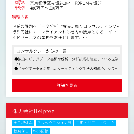
ールドセールス、カスタマーサクセス組織等との協業施策
勤務地
東京都港区赤坂2-19-4 FORUM赤坂5F
の実施、顧客コミュニケーションOps・プロセス作り
年収例
480万円～600万円
職務内容
＜変更の範囲＞
・部署異動等により当社業務全般へ変更する場合がありま
企業の課題をデータ分析で解決に導くコンサルティングを
す（出向含む）
行う同社にて、クライアントと社内の接点となる、インサ
イドセールスの業務をお任せします。
〈具体的には〉
コンサルタントからの一言
■クライアント対応
●独自のビッグデータ基板や解析・分析技術を確立している企業
・マーケティング活動から得たリードや過去に接点のあっ
です
たリードへのアプローチ、商談機会の創出。
●ビッグデータを活用したマーケティング手法の知識や、クライ
・フィールドセールスからリクエストのあったターゲット
アントのマーケティング職や企画職など各職種に対する知識を身
リストへのアプローチ、商談機会の創出。
につけることができます。
・フィールドセールスとの協業によるターゲット顧客ごと
●フレックスタイム制を導入しており、更にオフィス出社は最低
詳細を見る
月4回。自分らしい働き方を実現できます
の営業戦略の立案
・ターゲット顧客に対する電話、メール、手紙等による接
点獲得
株式会社Helpfeel
■社内対応
・IS内担当チームの数値目標に対する進捗管理。
・メンバーの育成やモチベート。
土日祝休み
フレックスタイム制
在宅・リモートワーク
・オペレーション改善やマニュアル整備等、業務効率化の
転勤なし
Web面接