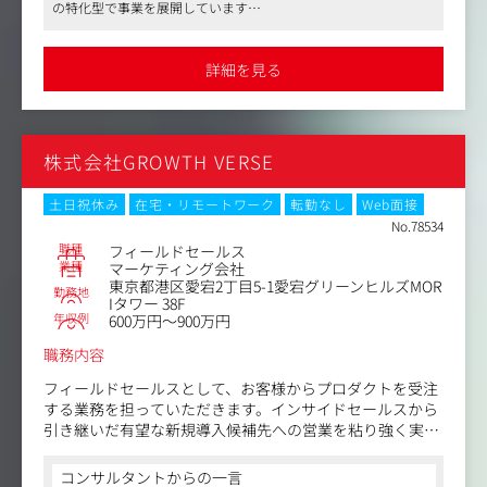
の特化型で事業を展開しています
※担当する顧客は、教育・児童領域、就労領域、介護領域
具体的な業務：
●店舗サービスを足がかりに、そこで培った知見を元にサービス
など、これまでのご経験やご希望をふまえてアサインいた
・財務/採用/人材育成/集客支援/運営オペレーションなど
のプロダクト化も行っています。今回は福祉業界従事者に向けた
します。
様々な悩みを抱える福祉事業所へのソリューション営業
コンテンツ制作に携わっていただく予定です。同社には複数のコ
詳細を見る
※複数サービスやプロダクトを顧客の課題に合わせて提案
ンテンツがあり、横断してキャリアアップも可能です
・営業資料の作成、提案
●テレワーク自由、副業可能、フルフレックスタイム制、キャリ
いただく、コンサルティング要素のある営業スタイルで
・営業担当エリアの市場分析、データ収集
アチェンジ制度、産休/育休制度、時短勤務制度など、働き方が柔
す。今後は領域ごとにプロダクトのラインアップが増えて
・営業戦略・営業手法の立案と実施
軟な環境です
いく見立てです。
・関連部署（ディレクターやエンジニア等）へのサービス
株式会社GROWTH VERSE
改善提案等
＜入社後のキャリアプラン＞
まずはプレイヤーとして経験を積んでいただき、実績に応
提案するソリューション：
土日祝休み
在宅・リモートワーク
転勤なし
Web面接
じて早ければ入社後半年でリーダーなど管理職登用も実現
・福祉施設の集客・広報に役立つ情報発信サービス(自社メ
No.78534
可能です。
ディア等)
職種
フィールドセールス
・日々の業務支援・開所をサポートする運営支援サービス
業種
マーケティング会社
東京都港区愛宕2丁目5-1愛宕グリーンヒルズMOR
・バックオフィス周りの業務効率化のための請求ソフト
勤務地
Iタワー 38F
・組織全体の運営・経営にかかわるコンサルティング等
年収例
600万円～900万円
プロダクト：
職務内容
-発達ナビ（SaaS）
フィールドセールスとして、お客様からプロダクトを受注
-仕事ナビ（SaaS）
する業務を担っていただきます。インサイドセールスから
-かんたん請求ソフト
引き継いだ有望な新規導入候補先への営業を粘り強く実施
-かんたん介護ソフト
することで、成果を出していただきます。
-ナーシングネットプラスワン等
コンサルタントからの一言