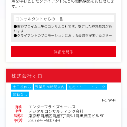
点を中心としたクライアント先との関係構築をお任せしま
す。
事業部におけるコンサルタント部門と連携し、業務を推進
いただきます。また商談管理ツールを活用した顧客リスト
コンサルタントからの一言
開発も行います。
●東証プライム上場のコンサル会社です。安定した経営基盤があ
ります
【具体的な業務内容】
●クライアントのプロモーションにおける最適を提案いただきま
（１）クライアント先との関係構築活動
す
・事業部におけるマーケティング施策の検討、推進
●テレワークやシフトワーク、時短制度など、中長期的に働ける
・ウェビナー・説明会開催における、案内メールの配信、
環境です
詳細を見る
参加者への架電フォロー
・役員やコンサルタントの日常の顧客創造活動におけるク
ライアントへのアポイント取得
・新規リード獲得（リスト作成、ＤＭ送付、メール発信な
株式会社オロ
ど）
・既存顧客ナーチャリングと仕組み整備（業種、ニーズ、
属性別など）
土日祝休み
残業月20時間以内
在宅・リモートワーク
転勤なし
（２）商談管理ツール活用
No.79444
・リード獲得した案件についてはCRMシステムへ入力促進
職種
エンタープライズセールス
業種
デジタルコンサルティング会社
雇入れ直後 ： 上記記載内容
勤務地
東京都目黒区目黒3丁目9-1目黒須田ビル 5F
変更の範囲 ： グループ会社含む業務全般
年収例
520万円～900万円