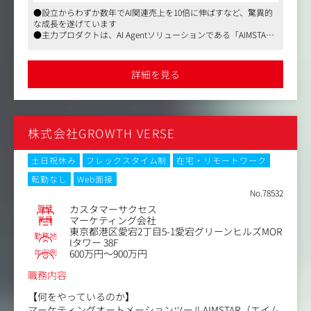
●フィールドセールス業務
＜入社後のキャリアプラン＞
●設立からわずか数年でAI関連売上を10倍に伸ばすなど、驚異的
・インサイドセールスから引き継いだお客様の本質的なニ
まずはプレイヤーとして経験を積んでいただき、実績に応
な成長を遂げています
ーズの引き出しとソリューション提案
じて早ければ入社後半年でリーダーなど管理職登用も実現
●主力プロダクトは、AI Agentソリューションである「AIMSTA
・担当しているお客様のステータス管理
可能です。
R」「ミセシル」「Zero」など
・同社プロダクト導入時のプライシング交渉（事業部との
●経営陣にはSalesforce出身のCEOや日本ディープラーニング協
社内交渉、お客様との妥結点の見出し）
会理事のCTOなど、業界のトッププレイヤーが揃っています
詳細を見る
●リモート併用可能
・技術説明に関する導入SE（プリセールス）への相談及び
協働
●営業企画業務
・業界別／業種別などでのGrowth AI Platform利用のユー
株式会社GROWTH VERSE
スケース取りまとめ
・営業資料のブラッシュアップ
・顧客候補先の社内相関図の作成
土日祝休み
フレックスタイム制
在宅・リモートワーク
●その他
転勤なし
Web面接
・ウェビナー／展示会等の運営サポート
No.78532
・営業としての成功/失敗事例をケーススタディ化して社
職種
カスタマーサクセス
内ナレッジとして共有
業種
マーケティング会社
東京都港区愛宕2丁目5-1愛宕グリーンヒルズMOR
勤務地
変更の範囲：会社の定める業務
Iタワー 38F
年収例
600万円～900万円
職務内容
【何をやっているのか】
マーケティングオートメーションツールAIMSTAR（エイム