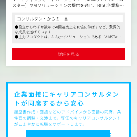
スター）やAIソリューションの提供を通じ、BtoC企業様に
おけるグロース支援を実施しています。BtoC企業様にとっ
ての顧客である生活者（会員・消費者）とのエンゲージメ
コンサルタントからの一言
ントの最適化を目指しています。
●設立からわずか数年でAI関連売上を10倍に伸ばすなど、驚異的
な成長を遂げています
同社のカスタマーサクセス（CS）は、単なるサポート役で
●主力プロダクトは、AI Agentソリューションである「AIMSTA
はありません。クライアントの成功体験を創出し、LTV最
R」「ミセシル」「Zero」など
大化・プロダクトの進化まで担う、＼事業成長の最前線／
●経営陣にはSalesforce出身のCEOや日本ディープラーニング協
です。
会理事のCTOなど、業界のトッププレイヤーが揃っています
詳細を見る
●リモート併用可
日本を代表するBtoC企業様での導入実績を有しており、特
に総合通販業界・金融業界（クレジットカード等）・EC業
界等で事業成長に寄与するエンジンとしてご活用をいただ
いております。
【なぜやるのか】
企業面接にキャリアコンサルタン
BtoC企業様と生活者との接点（スマホアプリ・メール・W
トが
同席するから安心
ebサイト等）を通じたブランド体験は日々変化が起きてい
ます。
履歴書作成・面接などのアドバイスから面接の同席、条
件面の調整・交渉まで。専任のキャリアコンサルタント
しかしながらポテンシャルのあるデータが眠ったまま利活
がこまやかに転職をサポートします。
用できていない状況を多く目にします。私たちはAIMSTAR
の提供を通じ、BtoC企業様側のデータリテラシー・マンパ