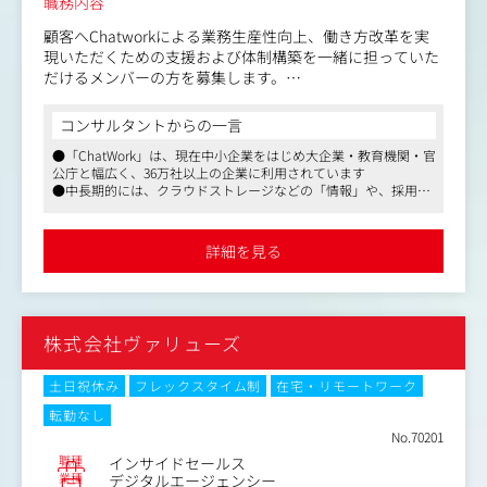
職務内容
顧客へChatworkによる業務生産性向上、働き方改革を実
現いただくための支援および体制構築を一緒に担っていた
だけるメンバーの方を募集します。
■具体的には
コンサルタントからの一言
Chatworkユーザー数の拡大・既存ユーザーのさらなる利
●「ChatWork」は、現在中小企業をはじめ大企業・教育機関・官
活用促進を目的に、マーケティング部門が創出した潜在・
公庁と幅広く、36万社以上の企業に利用されています
見込顧客（新規顧客）や、現在利用中のユーザーに対して
●中長期的には、クラウドストレージなどの「情報」や、採用・
アプローチを行います。経営課題・業務課題・顧客ニーズ
人事評価などの「HR（ヒト）」、請求管理や決済といった「ファ
をヒアリングの上、顧客の状況に合わせてChatworkによ
イナンス（カネ）」など、さまざまなサービスと連携し、あらゆ
る課題解決の提案を行うことでChatworkへの興味・関心
るビジネスの起点となるプラットフォーム、「ビジネス版スーパ
詳細を見る
ーアプリ」を目指しており、新規事業開発や周辺サービスとの提
度を高め、フィールドセールス・カスタマーサクセス担当
携やM&Aなども積極的に行っています
との商談へと導く業務です。
●同社の成長性、野望に共感を得た優秀なメンバーがすでに多数
多くの顧客へアプローチを行うため、効果・効率の高いア
参画。日々刺激を受ける環境がここにあります
プローチ手法やオペレーションを組織として開発・構築し
株式会社ヴァリューズ
ていくことも重要な業務となります。
・Chatworkユーザー数の拡大・既存ユーザーのさらなる
土日祝休み
フレックスタイム制
在宅・リモートワーク
利活用促進のためのセールス活動
転勤なし
・経営課題・業務課題・顧客ニーズをヒアリングの上、商
No.70201
談機会の創出
職種
インサイドセールス
・成果最大化に向けたプロダクト、マーケティング、フィ
業種
デジタルエージェンシー