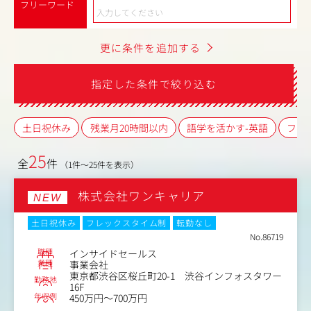
フリーワード
更に条件を追加する
指定した条件で絞り込む
土日祝休み
残業月20時間以内
語学を活かす-英語
フレ
25
全
件
（1件～25件を表示）
株式会社ワンキャリア
NEW
土日祝休み
フレックスタイム制
転勤なし
No.86719
職種
インサイドセールス
業種
事業会社
東京都渋谷区桜丘町20-1 渋谷インフォスタワー
勤務地
16F
年収例
450万円～700万円