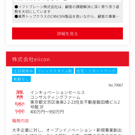
想定です。
●ソフトブレーン株式会社は、顧客の課題解決に深く寄り添う姿
勢を大切にしています
【具体的な業務】
●業界トップクラスのCRM/SFA製品を扱いながら、顧客の事業成
・テレマーケティングによる商談機会創出（アポイントメ
長を直接支援できるやりがいがあります
ントの獲得）
●働きやすい環境と成長機会が整った同社で、ぜひ新たなキャリ
・メールマーケティング等を通じた見込顧客の獲得・ナー
アに挑戦してみてください
詳細を見る
チャリング
・リードの最大化/最適化（セミナー・展示会等の企画・
運営含む）におけるマーケティングチームとの連動
・休眠顧客に対しての掘り起こしによる商談創出
株式会社eiicon
・アプローチ先の選定とリスト管理
・テレマーケティング業務に付随する各種処理（数値管
理、行動計画、メール送付等）
土日祝休み
フレックスタイム制
在宅・リモートワーク
転勤なし
No.79967
職種
インキュベーションセールス
業種
コンサルティングファーム
東京都文京区後楽2-2-23住友不動産飯田橋ビル2
勤務地
号館 3F
年収例
400万円～950万円
職務内容
大手企業に対し、オープンイノベーション・新規事業創出