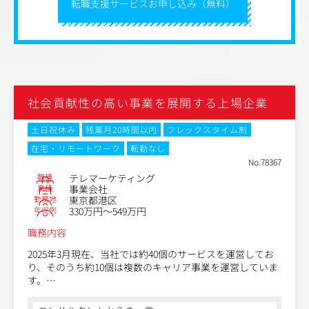
転職支援サービスお申し込み（無料）
ワー不足により手が回っていない状態を解決し、真のデー
タの活用の実現を目指しています。
プロダクトの本質的な価値を届けるには「使いこなしてい
ただくための支援」、つまりCSの力が不可欠です。
ただ導入いただくのではなく、＼成果を共に作るパートナ
ー／として並走する仲間を求めています。
社会貢献性の高い事業を展開する上場企業
【業務内容】
土日祝休み
残業月20時間以内
フレックスタイム制
・AIMSTAR導入、AIソリューションのプロジェクトマネジ
メント
在宅・リモートワーク
転勤なし
・社内外調整、初期フェーズのオンボーディング
No.78367
職種
テレマーケティング
変更の範囲：会社の定める業務
業種
事業会社
勤務地
東京都港区
年収例
330万円～549万円
職務内容
2025年3月現在、当社では約40個のサービスを運営してお
り、そのうち約10個は複数のキャリア事業を運営していま
す。
キャリア事業領域では、高齢社会が直面する「質の高い医
療・介護/障害福祉サービスの提供が困難になる」という