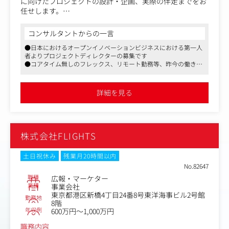
に向けたプロジェクトの設計・企画、実際の伴走までをお
任せします。
・企業の新規事業戦略に合わせた最適なオープンイノベー
コンサルタントからの一言
ション戦略の立案
●日本におけるオープンイノベーションビジネスにおける第一人
・事業領域にマッチする企業の紹介と、チームアップ、採
者よりプロジェクトディレクターの募集です
択基準の策定と整理
●コアタイム無しのフレックス、リモート勤務等、昨今の働き方
・ゼロイチの事業創出までの伴走支援
に合わせた勤務制度も導入されており、ワークライフバランスを
・ファシリテーションやフレームワークの準備
充実させたい方にもぜひおすすめしたい企業です
●社風はスタートアップならではのチャレンジングな環境がある
詳細を見る
一方で、パーソルグループの安定したバックアップもあります
【仕事内容（変更の範囲）】無
株式会社FLIGHTS
土日祝休み
残業月20時間以内
No.82647
職種
広報・マーケター
業種
事業会社
東京都港区新橋4丁目24番8号東洋海事ビル2号館
勤務地
8階
年収例
600万円～1,000万円
職務内容