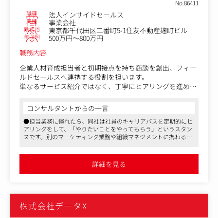
No.86411
＜ポジションの魅力＞
職種
法人インサイドセールス
・入社1年目から裁量を持ってKPI設定～改善PDCAを回せ
業種
事業会社
る環境
勤務地
東京都千代田区二番町5-1住友不動産麹町ビル
・「全員センター長へ」の明確な育成思想と実績あり
年収例
500万円～800万円
・残業月20時間程度・日勤固定・時短相談可
職務内容
企業人材育成担当者と初期接点を持ち商談を創出、フィー
ルドセールスへ連携する役割を担います。
単なるサービス紹介ではなく、丁寧にヒアリングを進めな
がら顧客の経営・組織課題を紐解き、案件に即したソリュ
ーションを提示、最適なタイミングでの商談化を行いま
コンサルタントからの一言
す。
●担当業務に慣れたら、同社は社員のキャリアパスを定期的にヒ
アリングをして、「やりたいことをやってもらう」というスタン
【主な担当業務】
スです。別のマーケティング業務や組織マネジメントに携わる、
■顧客（人事・経営層）へのアプローチと商談創出
授業の講師となるなども可能です
・WEBサイトやセミナーへ参加・反響のあった企業の人材
●「人や組織の成長」を生業にし、こういった領域に興味関心を
育成担当者へ、メールや電話でアプローチを行います。
持つ人が集まるため合理的な社風で、裁量と自由を与え、主体的
詳細を見る
に動けます
・顧客が抱える経営・組織課題の背景や、目指したい姿を
●給料面の待遇よし、残業5～10時間程度／月、リモートワー
ロジカルにヒアリング。グロービスの多彩なラインナップ
ク・副業OK、MBA取得支援制度ありなど、長く働きやすい環境で
から最適なソリューションをご紹介します。
す
・より具体的な提案や本格的な商談を希望される顧客を、
株式会社データX
フィールドセールスへ連携します。