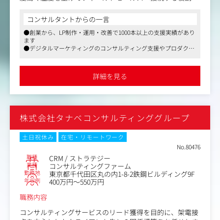
す。
また、スクリプト設計やナーチャリング施策の構築、Hub
コンサルタントからの一言
Spot／Notionを用いたCRM管理など、営業組織の仕組み化
●創業から、LP制作・運用・改善で1000本以上の支援実績があり
にも深く関わっていただきます。
ます
●デジタルマーケティングのコンサルティング支援やプロダクト
・リード情報の確認／優先度付け（Webフォーム・イベン
事業など、複数事業を展開中
ト・媒体経由など）
●リモート週2日、フレックス制度、残業平均月20h程度
・初回ヒアリング・ヒアリングスクリプトの設計／実行
詳細を見る
・顧客課題に応じた最適な事業の選定（MagicLPO／Click
／コンサル等）
・フィールドセールスとの商談調整／引き継ぎ設計
・ナーチャリング設計（シナリオ／メール／コンテンツ連
株式会社タナベコンサルティンググループ
携）
・HubSpot／Notionを活用したCRM構築・営業情報管理
・マーケ・PdM・CSと連携したリードジャーニーの改善活
土日祝休み
在宅・リモートワーク
動
No.80476
職種
CRM / ストラテジー
【仕事内容（変更の範囲）】無
業種
コンサルティングファーム
勤務地
東京都千代田区丸の内1-8-2鉄鋼ビルディング9F
年収例
400万円～550万円
職務内容
コンサルティングサービスのリード獲得を目的に、架電接