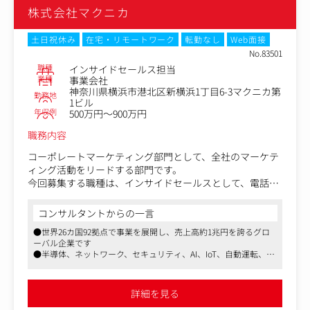
・10:00-18:00 架電業務
す
株式会社マクニカ
・18:00-19:00 チームでの振り返り
●IT未経験の方でも、努力次第でしっかりと成果を出すことがで
きるような社内体制を整えております
・19:00-20:00 お客様対応
土日祝休み
在宅・リモートワーク
転勤なし
Web面接
■スキルの習得度合いによって、将来的に携わるチャンス
No.83501
がある業務
職種
インサイドセールス担当
Inside Salesからのスタートとなりますが、知識の習得度
業種
事業会社
神奈川県横浜市港北区新横浜1丁目6-3マクニカ第
合いに応じてゆくゆくは以下のような業務にも挑戦するチ
勤務地
1ビル
ャンスもございます
年収例
500万円～900万円
■アポインターとしてのマネジメント経験
・アルバイトのテレアポスタッフのマネジメント
職務内容
・お客様との定例会を実施し、架電結果の報告や改善点の
コーポレートマーケティング部門として、全社のマーケテ
すり合わせ
ィング活動をリードする部門です。
■フィールドセールス(新規開拓営業)の経験
今回募集する職種は、インサイドセールスとして、電話・
・フィールドセールスとして、アポ獲得後の商談～クロー
メール・オンライン会議ツールを活用し、見込み顧客や既
ジングまでの新規獲得営業
存顧客に対して非対面で営業活動を行う職種となります。
コンサルタントからの一言
●世界26カ国92拠点で事業を展開し、売上高約1兆円を誇るグロ
営業効率の向上や、マーケティングとの連携によるリード
ーバル企業です
を育成頂き、営業担当やECチャネルでお客様にご購入いた
●半導体、ネットワーク、セキュリティ、AI、IoT、自動運転、ロ
だくきっかけを作っていただく重要なポジションです。
ボティクス、ヘルスケアなど、多岐にわたる最先端技術を取り扱
同部門のマーケティング支援業務も一部含みます。
っています
●リモートワーク可、賞与5ヶ月分支給実績等働きやすさが整っ
詳細を見る
た環境です
〈具体的には〉