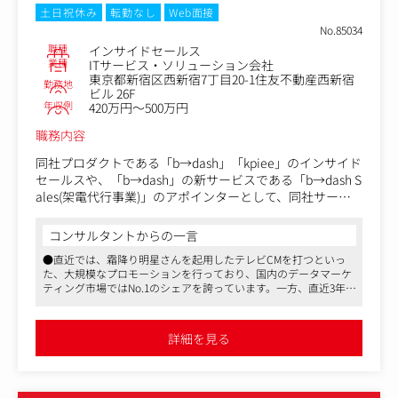
■インサイドセールス施策の企画推進
土日祝休み
転勤なし
Web面接
・フィールドセールスに繋ぐ商談の「質」と「量」を最大
No.85034
化させるため、各種顧客育成施策を企画・推進します。
職種
インサイドセールス
業種
ITサービス・ソリューション会社
東京都新宿区西新宿7丁目20-1住友不動産西新宿
勤務地
ビル 26F
年収例
420万円～500万円
職務内容
同社プロダクトである「b→dash」「kpiee」のインサイド
セールスや、「b→dash」の新サービスである「b→dash S
ales(架電代行事業)」のアポインターとして、同社サービ
スやクライアント様のサービスの架電業務を行っていただ
きます。
コンサルタントからの一言
●直近では、霜降り明星さんを起用したテレビCMを打つといっ
・お客様への架電業務（アポ打診/ヒアリング）
た、大規模なプロモーションを行っており、国内のデータマーケ
・メールを通じたアポ獲得業務（カスタムメールの作成/
ティング市場ではNo.1のシェアを誇っています。一方、直近3年で
送付）
海外展開を行う準備も進めており、グローバルに活躍できるチャ
・日次の振り返り（当日の架電結果を踏まえた振り返り/
ンスのある環境です
改善）
●クライアントは、広告、食品、金融、IT、スポーツ、教育、不
詳細を見る
動産などのナショナルクライアントが多いです
●社員の成長を応援し、成果に応じた報酬を提供しています。平
■1日の流れ
均年齢28歳に対して平均年収が約789万円となっており、正当な
・09:00-10:00 朝会/当日の業務をTeam内ですり合わせ
評価を行って成果に応じて社員に還元する仕組みができておりま