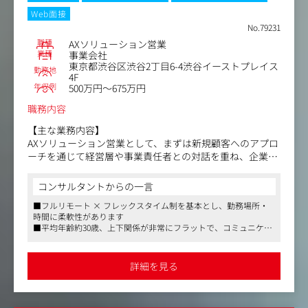
・営業戦略について事業責任者とのディスカッション
Web面接
■マネジメント業務（半年～1年後を目安に担当予定）
No.79231
・複数ポジションを進行しながら、チームマネジメントに
職種
AXソリューション営業
挑戦
業種
事業会社
【キャリアパス】
東京都渋谷区渋谷2丁目6-4渋谷イーストプレイス
勤務地
入社後はまず採用コンサルティング業務を通じて、クライ
4F
年収例
アントとの信頼関係を構築し、プロジェクトを成功に導く
500万円～675万円
スキルを磨いていただきます。その後、営業活動や戦略立
職務内容
案を通じてビジネス全体を俯瞰する視点を養い、最終的に
はチームを率いるマネジメントポジションへとステップア
【主な業務内容】
ップしていただきます。
AXソリューション営業として、まずは新規顧客へのアプロ
ーチを通じて経営層や事業責任者との対話を重ね、企業が
【求める人物像】
抱える経営課題や事業課題を丁寧にヒアリングしていただ
きます。そのうえで、当社が展開する「AIエージェントプ
コンサルタントからの一言
戦略的思考を持ち、クライアントの課題解決に情熱を注げ
ラットフォーム（2025年10月リリース予定の新規SaaSプロ
る方
■フルリモート × フレックスタイム制を基本とし、勤務場所・
ダクト）」「AIシステム受託開発」「内製化・運用支援プ
時間に柔軟性があります
チームでの協働を大切にし、リーダーシップを発揮できる
ログラム」という3つの主要サービスを組み合わせ、顧客
■平均年齢約30歳、上下関係が非常にフラットで、コミュニケー
方
にとって最適な解決策を提案します。提案段階ではプロジ
ションはフレンドリーかつ活発
営業やマネジメントに挑戦したい意欲のある方
ェクトマネージャーやエンジニアと連携し、技術的な観点
■育児休暇や副業、福利厚生が充実
も踏まえた高品質なソリューションを構築します。提案後
詳細を見る
【仕事内容（変更の範囲）】会社の定める業務
は契約・クロージングまでを一貫して推進するとともに、
導入後のフォローや追加提案にも関与し、顧客の成功を長
期的に支援していきます。さらに、新規事業部の立ち上げ