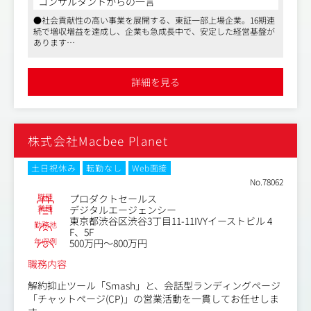
コンサルタントからの一言
社会課題に対し、「医療・介護/障害福祉の人手不足と偏
●社会貢献性の高い事業を展開する、東証一部上場企業。16期連
在の解消」に貢献することで解決を目指しています。
続で増収増益を達成し、企業も急成長中で、安定した経営基盤が
あります
・医療キャリア事業本部テレマーケティンググループ（以
●同社は成長市場に身を置きながら40以上のサービスを持ち、事
下、テレマGr）は、当社の人材紹介サービスの運営に携わ
業フェーズもそれぞれ異なるため、マーケターとしての成長機
っている部署です。当社が運営するサービスが増える中、
会・キャリア機会も潤沢に提供が可能。さらにマーケにとどまら
詳細を見る
ないキャリアをつくることも可能です
テレマGrの役割も拡大しており、増員を計画しておりま
●ハイブリッド勤務、年間休日125日程度、全社で19：30完全退
す。
社に取り組むなど、ワークライフバランスが整った環境です
・テレマGrには、メンバー、ユニットリーダー、チームリ
株式会社Macbee Planet
ーダー、トレーナー、マネージャー、グループ長の計6つ
の役割・役職があります。メンバーとして入社した後、
「ハイパフォーマー」を目指していただき、その後は概ね
土日祝休み
転勤なし
Web面接
3つのキャリアに分かれていきます。
No.78062
A：ハイパフォーマーとして、プレーヤーとしての能力を
職種
プロダクトセールス
高め続ける
業種
デジタルエージェンシー
東京都渋谷区渋谷3丁目11-11IVYイーストビル 4
B：リーダー、マネージャー、グループ長として、組織運
勤務地
F、5F
営力を高め続ける
年収例
500万円～800万円
C：顧客対応を通じて能力を高め、別部門へ異動する
職務内容
・メンバーの業務内容（リーダーも業務の大半（80～9
解約抑止ツール「Smash」と、会話型ランディングページ
0％）はメンバーの業務と同じ）
「チャットページ(CP)」の営業活動を一貫してお任せしま
（1）求職者対応業務（toC）