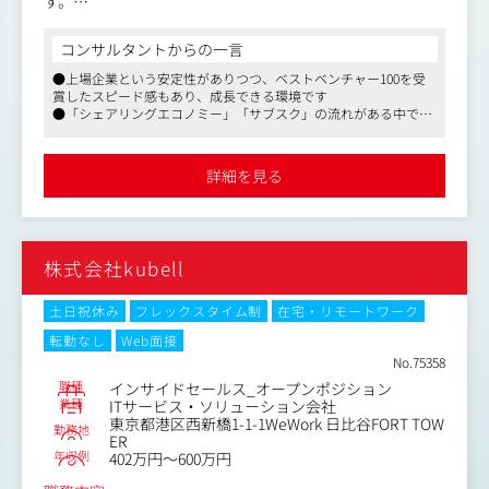
す。
同社人材紹介サービスにご登録いただいた医療系有資格者
LPで訴求される広告を、LP自体がチャットボットになる製
（求職者）に対し、電話・メール・LINEなどのコミュニケ
品を制作、販売している同社。
ーションツールを用いてアプローチを行い、転職意欲のあ
コンサルタントからの一言
エモーショナルなAIを設計し、会話しながら顧客のニーズ
る求職者と当社キャリアパートナーの面談を設定する業務
●上場企業という安定性がありつつ、ベストベンチャー100を受
を探り、商品提案を行うチャットボットは、解約防止はも
※面談設定数だけでなく、その後どの程度ご転職につなが
賞したスピード感もあり、成長できる環境です
ちろん、解約理由の分析・消費者動向等のデータ等をもと
ったも重要な指標となるため、ご転職への貴重な1歩目の
●「シェアリングエコノミー」「サブスク」の流れがある中で、
に、今後の課題・施策提案を行い、高い成果と満足度を残
サポート業務ともいえます。
顧客生涯価値（LTV）や顧客とのリレーションに着目したマーケ
しており、導入希望企業様が急増中。（LPより1.8倍の効
（2）事業者対応業務（toB）
ティングを行っています
果が出ています※同社調査実績）LPをご利用している業
●戦略PRコンサル会社をグループ化し、これから広報に力を入れ
医療事業者（病院・クリニックなど）にアプローチを行
詳細を見る
ていくフェーズです
界・業種がマーケットで、幅広い顧客に新しい価値を提供
い、弊社人材紹介サービスへ求人をいただく業務
できる仕事です。
求人獲得後は、自身が獲得した求人がキャリアパートナー
や自身（テレマGr社員）を通じて求職者様にご案内されま
具体的には
す
株式会社kubell
・新規顧客開拓（リード発掘、アポイント獲得、提案書作
成、プレゼンテーション）
変更範囲：事業や所属部門の状況の変化等により、会社の
・既存顧客との関係構築および深耕、追加提案
土日祝休み
フレックスタイム制
在宅・リモートワーク
指示する職務内容へ変更することがある
・顧客の課題ヒアリングとソリューション提案
転勤なし
Web面接
・契約交渉、クロージング
No.75358
・市場調査、競合分析、営業戦略立案への貢献
職種
インサイドセールス_オープンポジション
業種
ITサービス・ソリューション会社
【仕事内容（変更の範囲）】無
東京都港区西新橋1-1-1WeWork 日比谷FORT TOW
勤務地
ER
年収例
402万円～600万円