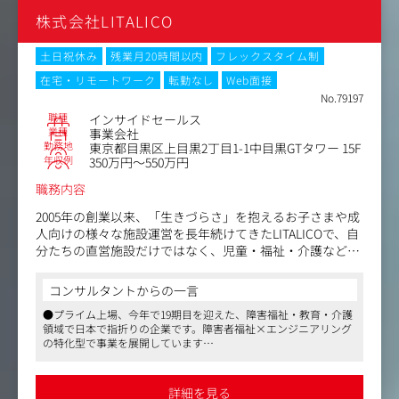
フェーズであるため、営業プロセスや仕組みづくりにも主
株式会社LITALICO
体的に関わり、市場開拓や事業拡大を牽引していただくこ
とを期待しています。
土日祝休み
残業月20時間以内
フレックスタイム制
【具体的な業務内容】
在宅・リモートワーク
転勤なし
Web面接
・顧客アプローチ・課題ヒアリング
No.79197
・新規顧客への訪問やリードへのアプローチ
職種
インサイドセールス
・経営層や事業責任者との対話を通じ、企業の経営課題や
業種
事業会社
事業課題を把握
勤務地
東京都目黒区上目黒2丁目1-1中目黒GTタワー 15F
・ソリューション提案
年収例
350万円～550万円
顧客課題に応じ、当社が展開する3つの主要サービスを組
職務内容
み合わせて提案
・AIエージェントプラットフォーム（SaaS） ※2025年10
2005年の創業以来、「生きづらさ」を抱えるお子さまや成
月新規リリース予定
人向けの様々な施設運営を長年続けてきたLITALICOで、自
・AIシステム受託開発（PMと連携して提案）
分たちの直営施設だけではなく、児童・福祉・介護などの
・内製化・運用支援プログラム（エンジニア育成・業務効
業界全体のインフラをよりよくしていくためのSaaS事業を
率化）
展開していきます。
コンサルタントからの一言
・社内連携・プロジェクト推進
・プロジェクトマネージャー、エンジニアと連携して提案
●プライム上場、今年で19期目を迎えた、障害福祉・教育・介護
具体的には：
を具体化
領域で日本で指折りの企業です。障害者福祉×エンジニアリング
電話やメールをベースに顧客コミュニケーションを通じた
の特化型で事業を展開しています
・提案後のフォローアップや見積もり調整
リードナーチャリングをお任せ致します。
●店舗サービスを足がかりに、そこで培った知見を元にサービス
・契約・クロージング
・マーケティングチームにて創出したリードに対して商談
のプロダクト化も行っています。今回は福祉業界従事者に向けた
・提案内容をもとに顧客と交渉し、契約締結までを推進
機会最大化のための顧客コミュニケーション
コンテンツ制作に携わっていただく予定です。同社には複数のコ
詳細を見る
・市場開拓・事業立ち上げ業務