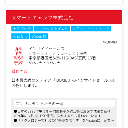
・見込み顧客へのアプローチ（電話・メール・Web会議）
・顧客ニーズのヒアリングと情報収集
・MA/SFA/CRMツールを活用した顧客管理と営業進捗の記
スマートキャンプ株式会社
録
・フィールドセールスやマーケティング部門との連携
・商談設定および成約支援
土日祝休み
フレックスタイム制
在宅・リモートワーク
・顧客ポータルや営業資料の案内・共有
転勤なし
Web面接
No.84488
職種
インサイドセールス
業種
ITサービス・ソリューション会社
勤務地
東京都港区芝5-29-11G-BASE田町 13階
年収例
350万円～500万円
職務内容
日本最大級のメディア『 BOXIL 』のインサイドセールスを
お任せします。
・BOXIL掲載希望リードの商談創出
-ご入社当初はアウトバウンドをメインに対応いただきBOX
コンサルタントからの一言
IL業務に慣れていただきます
●日本のSaaS市場は年平均成長率が約13%と急速な成長を続け、
-その後、本人適性やチーム状況を踏まえて、インバウンド
2024年には約1兆1200億円に拡大するとも言われています
またはアウトバウンドアプローチ、いずれかを担っていた
●「テクノロジーで社会の非効率を無くす」をMissionに、企業の
だきます
課題に応じたソリューションの提供、業務の効率化、生産性向上