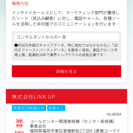
職務内容
インサイドセールスとして、マーケティング部門が獲得し
たリード（見込み顧客）に対し、電話やメール、各種ツー
ルを活用した非対面でのコミュニケーションを行います。
単にアポイントメントを獲得するだけでなく、企業が抱え
る採用・組織課題を深くヒアリングし、同社のサービスが
コンサルタントからの一言
提供できる価値を伝えることで、質の高い商談機会を創出
●約50万件超のキャリアデータ、特に他社ではなかなかない「20
し、フィールドセールスへ接続する戦略的な役割を担いま
代のファーストパーティデータ」を数多く保有。東証グロース市
す。
場上場、創業約10年で業界トップクラスの成長企業です
将来的には、マーケットやプロダクトの知見を活かし、部
●「会社の成長を牽引する商談創造組織」の立ち上げコアメンバ
門横断的なセールス戦略の立案・実行にも携わっていただ
ーとして、インサイドセールスを担っていただきます
くことを期待しています。
●フレックスタイム制導入。「くるみん認定」取得など働きやす
詳細を見る
い環境です
＜具体的な業務内容＞
・顧客課題のヒアリングと商談機会の創出：
- 企業の採用や組織に関する潜在的な課題を深くヒアリ
株式会社LINK UP
ングし、解決策としての同社のプロダクトの可能性を提
示。商談の確度を高めたうえで、フィールドセールスへ引
き継ぐ（トスアップ）。
残業月20時間以内
転勤なし
・セールス戦略・施策への貢献：
No.86564
- 顧客との会話で得られた生の市場情報や顧客課題を構
職種
コールセンター管理者候補（センター長候補）
造化し、マーケティング部門やフィールドセールス部門、
業種
事業会社
福岡県福岡市東区香椎駅前2丁目9-2香椎ユーマイ
プロダクト開発部門へフィードバック。戦略立案やプロダ
勤務地