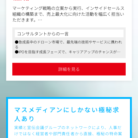
マーケティング戦略の立案から実行、インサイドセールス
組織の構築まで、売上最大化に向けた活動を幅広く担当い
ただきます。
【具体的には】
コンサルタントからの一言
ご経験とスキルに応じ、以下の施策群から優先順位を決定
●急成長中のドローン市場で、最先端の技術やサービスに携われ
し、実行に移していただきます。
る
1.リードジェネレーション（見込み顧客の獲得）
●IPOを目指す成長フェーズで、キャリアアップのチャンスが豊
建設・測量業界の決裁者および現場担当者に向けた多角的
富
なアプローチを行います。
●フレックスタイム制やリモートワークなど、柔軟で働きやすい
・Webマーケティング:
環境
詳細を見る
-SEO対策、リスティング・ディスプレイ・SNS（FB/Insta
gram等）広告の運用
-サービスサイト/LPの改善（KV、キャッチコピー、CV導
線の最適化）
-チャットツール導入、EFO（入力フォーム最適化）
・コンテンツ・SNS:
-導入事例（成功事例）の作成、ホワイトペーパー制作
マスメディアンにしかない
極秘求
-公式SNS運用、プレスリリース配信
人あり
・オフライン・イベント:
-展示会出展の企画・運営、カンファレンス登壇
実績と宣伝会議グループのネットワークにより、人事だ
-製品説明セミナー、顧客登壇/ノウハウ共有セミナーの開
けではなく経営者や部門責任者から直接、極秘の特命案
催