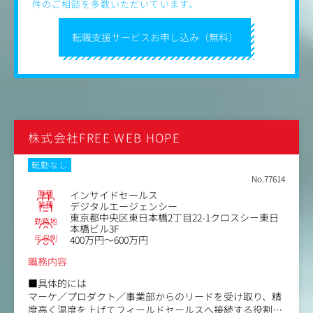
件のご相談を多数いただいています。
2.リードナーチャリング（顧客育成）
獲得したリードに対し、適切なタイミングで情報を届け、
転職支援サービスお申し込み（無料）
検討度を引き上げます。
・MAツールHubspotの運用（スコアリング設計など）
・メルマガ・ステップメールの配信
・ナーチャリング用セミナーの企画
・リターゲティング広告の運用
3.インサイドセールス（IS）構築・連携
「商談数の最大化」をミッションに、マーケティングとセ
ールの架け橋となる組織を構築します。
株式会社FREE WEB HOPE
・インサイドセールス部隊の立ち上げ・KPI設計
・SFA（営業支援システム）の導入・定着化
転勤なし
・リードへの架電ルール策定（5分以内架電、フォローコ
No.77614
ール基準など）
職種
インサイドセールス
・失注顧客に対する定期的な掘り起こし施策
業種
デジタルエージェンシー
4.セールス・イネーブルメント（営業推進）
東京都中央区東日本橋2丁目22-1クロスシー東日
勤務地
フィールドセールスの受注率を最大化するための武器を作
本橋ビル3F
ります。
年収例
400万円～600万円
・競合比較表、提案資料、ROI算出ロジックの作成
職務内容
・商談・受注・失注データの分析とフィードバック
・営業ロープレの定期開催、ナレッジ共有の仕組みづくり
■具体的には
マーケ／プロダクト／事業部からのリードを受け取り、精
度高く温度を上げてフィールドセールスへ接続する役割で