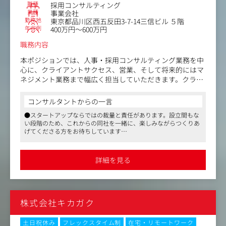
ーケティング戦略の立案、実行、改善
職種
採用コンサルティング
・オンライン/オフラインイベントの企画設計実施
業種
事業会社
勤務地
東京都品川区西五反田3-7-14三信ビル ５階
・メルマガなどのクリエイティブ監修、コンテンツライテ
年収例
400万円～600万円
ィング
・アウトバンドによるクライアントへのアウトリーチなど
職務内容
【従事すべき業務の変更の範囲】同社業務全般
本ポジションでは、人事・採用コンサルティング業務を中
心に、クライアントサクセス、営業、そして将来的にはマ
ネジメント業務まで幅広く担当していただきます。クライ
アントは主にCEOや役員、部長クラスの方々で、戦略的な
採用支援を行う重要な役割を担います。
コンサルタントからの一言
●スタートアップならではの裁量と責任があります。設立間もな
【主な業務内容】
い段階のため、これからの同社を一緒に、楽しみながらつくりあ
■人事・採用コンサルティング/クライアントサクセス業
げてくださる方をお待ちしています
務
●意欲重視の採用です！ 未経験でもWebサイト構築やSEO対策を
・採用戦略や計画の策定
実践で学べます
・クライアントとの戦略ミーティング（CEOや役員クラス
●人事評価制度がしっかり整っています
詳細を見る
が中心）
・プロジェクトのダッシュボード作成と管理
・フリーランスやメンバーと連携したチーム運営
・コンサルティングセールス（1年以内に担当予定）
株式会社キカガク
■インサイドセールスの成果管理
・フィールドセールス（商談の実施）
・営業資料の作成
土日祝休み
フレックスタイム制
在宅・リモートワーク