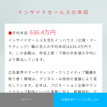
また日常的な業務や顧客との定例はリモートで行います
インサイドセールスの年収
が、月に数度お客様先への出張対応が発生する可能性がご
ざいます（1～3回程度）
【利用ツール】
・Google Analytics
636.4万円
■
平均年収:
・G Suite
・Slack
インサイドセールスを含むインハウス（広報・マー
・Helpfeel Cosense
ケティング）職の求人の平均年収は636.4万円で
・Helpfeel
す。この金額は、年収上限・下限の中央値の平均に
・Gyazo
より算出しています。
■関連記事
・カスタマーサクセス部 ジェネラルマネージャー 森原の
インタビュー記事
広告業界やマーケティング・クリエイティブ職種を
https://note.helpfeel.com/n/ndfe6c44ab2ab
取り巻く環境は、デジタル・AI技術の進展により変
・カスタマーサクセスメンバー インタビュー記事
https://note.helpfeel.com/m/m9e08d60df8fd
化しています。近年は、プロモーション企画やクリ
エイティブ制作といった実務に加え、戦略設計、デ
業務変更の範囲：無し
ータ分析、顧客体験（CX）の設計など、より上流工
ログイン
転職支援サービスお申し込み
程から関与する役割の重要性が高まっています。ま