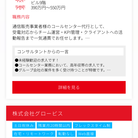
ビル9階
クト改善に貢献する。
年収例
390万円～550万円
・営業効率向上のための仕組みづくり：
- SalesforceなどのSFA／CRMツールを用いたデータ管
職務内容
理・分析に基づき、効率的なアプローチリストの作成や、
通信販売事業者様のコールセンター代行として、
部門全体の営業プロセス改善提案・実行をリードする。
受電対応からチーム運営・KPI管理・クライアントへの活
動報告まで一気通貫でお任せします。
＜具体的な業務＞
コンサルタントからの一言
・受電対応／カスタマーサポート業務（入社後約3ヶ月）
●未経験歓迎の求人です！
・継続導入率などKPIの設定・管理・改善PDCAの実行
●コールセンター業務において、高年収帯の求人です。
・法人クライアントへの活動報告資料作成・報告（Exce
●グループ会社の案件を多く受け持つことが特徴です。
l・PowerPoint／テンプレートあり）
●入社後は座学やOJTにて基礎を習得出来る環境です。
・パート・アルバイト10名程度のシフト管理・育成・欠勤
補助
詳細を見る
・マニュアル整備・研修実施など拠点オペレーションの仕
組みづくり
＜入社後の流れ＞
株式会社グロービス
入社～3ヶ月：座学＋OJTでコールセンター業務の基礎を習
得
3ヶ月～：メンバー管理・KPI設定など管理者業務へステッ
土日祝休み
残業月20時間以内
フレックスタイム制
プアップ
在宅・リモートワーク
転勤なし
Web面接