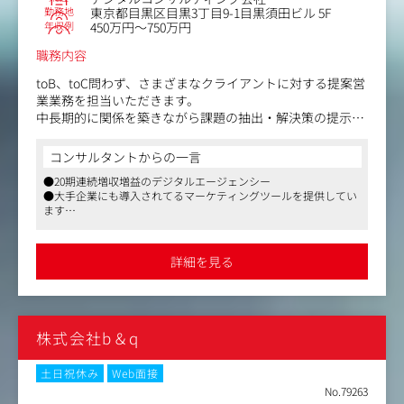
【従事すべき業務の変更の範囲】同社業務全般
勤務地
東京都目黒区目黒3丁目9-1目黒須田ビル 5F
年収例
450万円～750万円
職務内容
toB、toC問わず、さまざまなクライアントに対する提案営
業業務を担当いただきます。
中長期的に関係を築きながら課題の抽出・解決策の提示・
運用提案を行うコンサルティング型の営業スタイルです。
提案にあたってはクライアントの複数部署・意思決定者と
コンサルタントからの一言
調整を行い、導入に向けた意思決定の推進をリードいただ
●20期連続増収増益のデジタルエージェンシー
きます。
●大手企業にも導入されてるマーケティングツールを提供してい
さまざまなプロダクトのマーケティング課題にご対応いた
ます
だくため、非常に広範囲で応用力の効くマーケティングス
●社員の方々はお人柄の良い方が多く、人を大切にする社風
キルを身につけることができる環境です。
営業戦略の立案から具体的な戦術への落とし込み、マーケ
詳細を見る
ティング・営業活動にまで幅広く携わる機会があります。
・インバウンドのお問い合わせ対応
・トライアルユーザーに対するデモ
株式会社b＆q
・コンサルティング提案、クロージング
・受注対応
・オンボーディング支援
土日祝休み
Web面接
・リード獲得のためのオンライン/オフラインを跨いだマ
No.79263