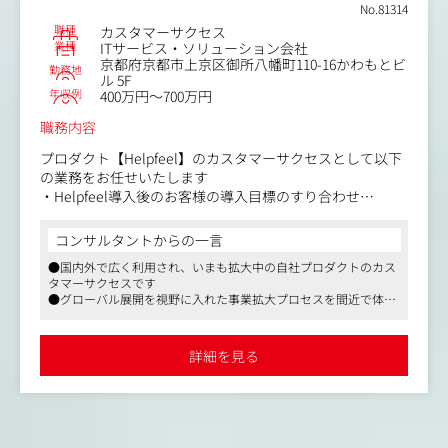
立案と実行。
No.81314
・フィールドセールスチームとの情報共有。
職種
カスタマーサクセス
業種
ITサービス・ソリューション会社
京都府京都市上京区御所八幡町110-16かわもとビ
勤務地
ル 5F
年収例
400万円～700万円
職務内容
プロダクト【Helpfeel】のカスタマーサクセスとして以下
の業務をお任せいたします
・Helpfeel導入後のお客様の導入目標のすり合わせ
・導入後のオンボーディングサポート
・担当顧客への分析ツールを用いた分析及び定例レポート
コンサルタントからの一言
作成
●国内外で広く利用され、いまも拡大中の自社プロダクトのカス
・基本月に一度の定例会での分析結果の共有及び改善ご提
タマーサクセスです
案
●グローバル展開を視野に入れた事業拡大プロセスを間近で体感
・お客様の状況に応じたアップセル・クロスセル提案
でき、推進していける環境です
●フルリモート、フルフレックスを制度化しており、自分のペー
カスタマーサクセス内のチーム配属はスキルやご経験に合
スや生活スタイルに合わせた就業を可能にしています
詳細を見る
わせて、配属を検討させていただきます。Helpfeelをご利
用中のお客様の業界は日本を代表するトップメーカーや金
融、EC、SaaS、ゲーム会社、印刷EC、広告など多岐に渡
るため特定業界に限らずキャリア形成をされたい方にもお
すすめです。