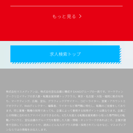
もっと見る
求人検索トップ
株式会社マスメディアンは、株式会社宣伝会議と構成するKAIGIグループの一員です。マーケティン
グ・クリエイティブの求人数・転職支援実績トップクラス。東京・名古屋・大阪・福岡に拠点を持
ち、マーケティング、広報、宣伝、グラフィックデザイナー、コピーライター、営業・アカウントエ
グゼクティブ、Webディレクター、編集者、ライターなど専門職に特化し、転職のご支援をしており
ます。同じ業種・職種の採用であっても、企業によって重視する採用ポイントは異なります。企業ご
との特徴に合わせたアドバイスができるのも、6万人を超える転職支援実績から培った専門特化の転
職ノウハウと、宣伝会議のグループ力を駆使した人脈・情報・ネットワークがあればこそ。企業が選
考で注目しているポイントや、過去にどんな人がプラス評価・採用されているかなど、マスメディア
ンならではの情報をお伝えします。