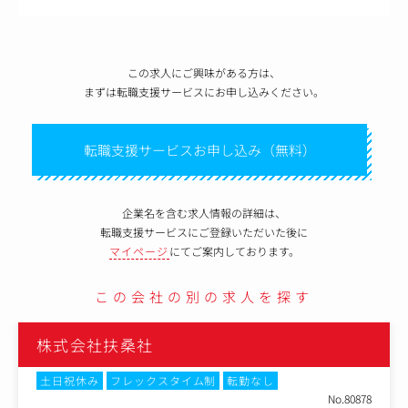
この求人にご興味がある方は、
まずは転職支援サービスにお申し込みください。
転職支援サービスお申し込み（無料）
企業名を含む求人情報の詳細は、
転職支援サービスにご登録いただいた後に
マイページ
にてご案内しております。
この会社の別の求人を探す
株式会社扶桑社
勤なし
土日祝休み
フレックスタイム制
転勤な
No.80878