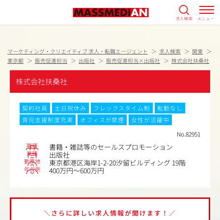
求人検索
メニュー
マーケティング・クリエイティブ 求人・転職エージェント
求人検索
関東
東京都
販売促進担当
出版社
販売促進担当×出版社
株式会社扶桑社
株式会社扶桑社
契約社員
土日祝休み
フレックスタイム制
転勤なし
育児支援制度充実
オフィスが禁煙
女性が活躍中
No.82951
職種
書籍・雑誌等のセールスプロモーション
業種
出版社
勤務地
東京都港区海岸1-2-20汐留ビルディング 19階
年収例
400万円～600万円
＼さらに詳しい求人情報が聞けます！／