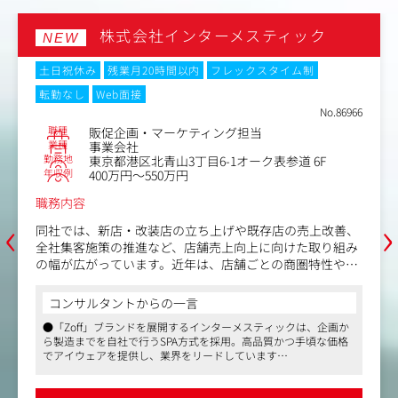
株式会社インターメスティック
NEW
土日祝休み
残業月20時間以内
フレックスタイム制
転勤なし
Web面接
No.86966
職種
販促企画・マーケティング担当
業種
事業会社
勤務地
東京都港区北青山3丁目6-1オーク表参道 6F
年収例
400万円～550万円
職務内容
‹
›
同社では、新店・改装店の立ち上げや既存店の売上改善、
全社集客施策の推進など、店舗売上向上に向けた取り組み
の幅が広がっています。近年は、店舗ごとの商圏特性や競
合環境を踏まえたきめ細かな対応に加え、データを活用し
た分析・効果検証の重要性も高まっており、店舗支援を担
コンサルタントからの一言
う個店販促グループの役割が拡大しています。
●「Zoff」ブランドを展開するインターメスティックは、企画か
ら製造までを自社で行うSPA方式を採用。高品質かつ手頃な価格
今回は、売上データや顧客動向の分析から課題抽出を行
でアイウェアを提供し、業界をリードしています
い、販促企画や改善施策の立案・実行まで一貫して推進い
●店舗売上向上施策を一貫して推進し、裁量の大きいマーケティ
ただくメンバーを増員募集します。
ング業務に携われます。商圏分析や販促企画など幅広いスキルを
磨ける環境です