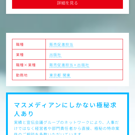
現場と本部をつなぐ立場として、全国の店舗成長を支える
詳細を見る
●表参道駅直結のオフィスで、フレックスタイム制を導入。残業
ことができるポジションです。
は月平均20時間程度で、年間休日129日と働きやすい環境が整っ
ています
＜具体的な業務内容＞
1.店舗売上向上施策の企画・実行
・店舗売上データの分析
・商圏分析・競合調査
・販促施策の企画立案
職種
販売促進担当
・効果検証および改善提案
・エリア別マーケティング施策の立案
業種
出版社
2.新店・改装店支援
職種×業種
販売促進担当×出版社
・オープン前の商圏分析
・ターゲット設定
勤務地
東京都
関東
・販促計画立案
・オープン後の売上モニタリング
・課題抽出と改善施策推進
3.不振店舗改善
マスメディアンにしかない
極秘求
・売上未達店舗の要因分析
人あり
・商品部・営業部門との連携
・改善施策提案・実行
実績と宣伝会議グループのネットワークにより、人事だ
・効果測定
けではなく経営者や部門責任者から直接、極秘の特命案
4.全社販促施策推進
件のご相談を多数いただいています。