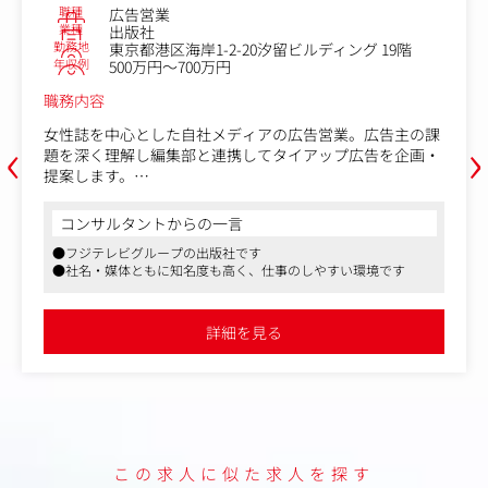
職種
Web編集
業種
出版社
勤務地
ビルディング 19階
東京都港区海岸1-2-20汐留ビル
年収例
400万円～600万円
職務内容
‹
›
広告営業。広告主の課
「日刊SPA!」「MySPA!」「女子SPA!
イアップ広告を企画・
アに関する編集・企画・ディレクショ
・記事企画、構成案作成、ライター原
広告を世の中に届ける
・CMS（WordPress）での入稿作業
・書籍制作、動画コンテンツなどの企
コンサルタントからの一言
レクション
●フジテレビグループの出版社です
・Webメディアのマネタイズ企画立案
のしやすい環境です
●社名・媒体ともに知名度も高く、仕事のし
した広告主との折衝・
イト／コマース等）
・セミナーやオンライン講座などの運
営業活動（約7割）
詳細を見る
調査によるテレアポ、
からのリード獲得など
連携）を通じた広告制
定める業務
この求人に似た求人を探す