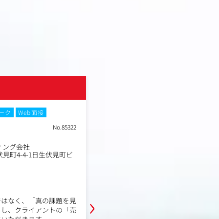
株式会社オロ
ーク
Web面接
土日祝休み
No.85322
職種
オープンポジション
業種
ィング会社
デジタルコンサルティング
勤務地
見町4-4-1日生伏見町ビ
東京都目黒区目黒3丁目9-
年収例
400万円～720万円
職務内容
›
ご志向性やスキルに応じて、同社か
ではなく、「真の課題を見
をご提案します。
とし、クライアントの「売