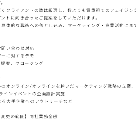
す。
だくクライアントの数は厳選し、数よりも質重視でのフェイジン
アントに向き合ったご提案をしていただけます。
ら具体的な戦術への落とし込み、マーケティング・営業活動にま
お問い合わせ対応
ザーに対するデモ
グ提案、クロージング
グ
めのオンライン/オフラインを跨いだマーケティング戦略の立案
フラインイベントの企画設計実施
よる大手企業へのアウトリーチなど
の変更の範囲】同社業務全般