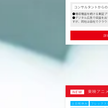
ています。
クライアントのビジネス
や保険業など、様々な業界のクライア
技術を選定し、最上流か
コンサルタントからの
ティング課題に対し、デジタルテクノ
「司令塔」となるポジシ
からの一言
提案～実行をご担当いただきます。
●増収増益を続ける東証プ
て、広告/Web業界での就業経験は問いま
●デジタル広告で収益を出
リリースして終わりでは
すが、同社は自社でクラウ
「論理的思考力」を最大の武器とす
ジョン率最適化を見据え
ン・味の素・京セラなどナショナルクラ
の半数はクリエイターやエ
の『戦略パートナー』です。
グ活動の基盤となるよう
豊富です
す
るのではなく、ヒアリングした内容や
ていただきます。
金経営・東証プライム上場・従業員は340
●ニーズの高いCRM領域
詳
に基づき「誰に・何を・どう届ける
を得意としており、クライ
詳細を見る
決を行えます
案から～プロジェクトの提案～クロー
（具体的には）
行～分析までを一気通貫でリードして
・要望に応じた社内体制
・クライアントの課題に
検討および提案書の作成
野のスペシャリストとチームを組み、
トーン管理
ラインを問わない継続的な改善を提案
・社内のプロフェッショ
ョンです。
情報設計、アートディレ
・要件定義、インフラ設
、広告/Web業界でのご経験は問いま
・社内デザイナー・エン
ョン、制作進行管理
ルス＝営業職〉ではありますが、受注
・リリース後の定常運用
ルート
東映アニ
、マーケティング施策の伴走支援を一
NEW
ンバージョン率最適化）
きますので、社会への影響力とやりが
ます。
ックスタイム制
土日祝休み
フレックス
からのご応募も歓迎いたします