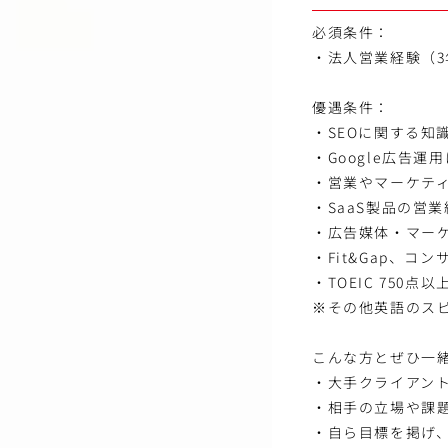
必須条件：
・法人営業経験（3
優遇条件：
・SEOに関する知
・Google広告
・営業やマーケテ
・SaaS製品の営
・広告媒体・マー
・Fit&Gap、コ
・TOEIC 750点以
※その他英語のス
こんな方とぜひ一
・大手クライアン
・相手の立場や課
・自ら目標を掲げ