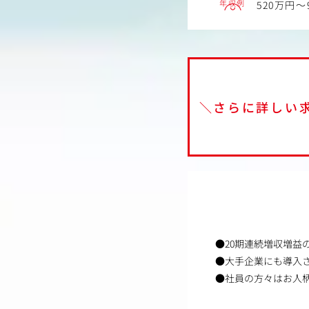
年収例
520万円～
＼さらに詳しい
●20期連続増収増益
●大手企業にも導入
●社員の方々はお人