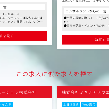
上拡大・認知向上」を牽引し
課題に対し、最適なWeb手法と
らプロジェクトを成功へ導く
一言
クライアントの事業成長のた
ョンです。
コンサルタントからの一言
ていない課題の抽出、わかっ
ライム企業です
すエージェンシーは数多くありま
●今回の募集に際して、広告/We
課題に対して適切にアプロー
なく、その後の運用やコンバー
ドサービスも展開しており、社員
せん
ポジションです。
、クライアントのマーケティン
ンジニアという構成になっていま
●日産自動車・イオン・味の素・
なサイト構築・改善をリードし
イアントとの実績が豊富です
（具体的な業務内容）
を軸としたデジタルマーケティング
●創業以来黒字無借金経営・東証プ
細を見る
1. 信頼構築・ヒアリング
アントに対して、具体的な課題解
名超えの安定感
詳細を
既存クライアントとの定期的
じてビジネスモデルや業界構
の構築、メンバーアサイン
相談すれば解決してくれる」
対し、最も効果的なWeb手法の
ます。
、段階的な合意形成とマイルス
2. 仮説立案・課題設定
ナル人材と連携した技術選定、
クライアントのIR情報や市場
クションの策定
この求人に似た求人を探す
長の阻害要因は何か？」など
計、システム要件の取りまとめ
て「Webサイトを作りたい」
ジニアへの包括的なディレクシ
なく、「若年層のブランド認
うな真の課題を定義します。
フローの構築、およびCRO（コ
メーション株式会社
株式会社ミギナナメウ
を見据えた改善施策のリード
3. チーム組成・企画提案
社内のクリエイターやエンジ
タイム制
土日祝休み
Web面接
シャリストとプロジェクトチ