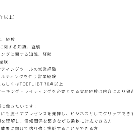
年以上）
識、経験
運用に関する知識、経験
ィングに関する知識、経験
業経験
ケティングツールの営業経験
ンサルティングを伴う営業経験
上もしくはTOEFL iBT 70点以上
ピーキング・ライティングを必要とする実務経験は内容により優
緒に働きたいです：
トにも臆せずプレゼンスを発揮し、ビジネスとしてグリップでき
題を理解し、信頼関係を築きながら柔軟に対応できる方
、成果に向けて粘り強く挑戦することができる方