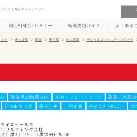
ージェントならマスメディアン
個別相談会･セミナー
転職成功ガイド
よくある
ェント
求人検索
関東
東京都
法人営業
デジタルコンサルティング会社
転職活動を始めるにあたり
メーカー・事業会社への転職
履歴書のつくり方
大手広告会社への転職
職務経歴書のつくり方
エグゼクティブ転職
ポートフォリオのつくり方
しゅふクリ･ママクリ転職
み
残業月20時間以内
在宅・リモートワーク
副業・兼業O
研修制度充実
服装自由
上場企業
中途入社5割以上
女
面接対策
年収アップ転職
未経験から広告業界への転職
Uターン･Iターン転職
プライズセールス
コンサルティング会社
区目黒3丁目9-1目黒須田ビル 5F