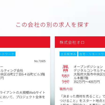
この会社の別の求人を探す
株式会社オロ
ートワーク
土日祝休み
在宅・リモートワ
No.71605
職種
ター
オープンポジション
業種
サルティング会社
デジタルコンサルテ
区谷町2丁目6-4 谷町ビル3階
大阪府大阪市中央区伏
勤務地
万円
ル本館7階
年収例
352万円～409万円
職務内容
ライアントの大規模Webサイト
「決まった商材を売ること」
において、プロジェクト全体を
つけること」をスタート地点