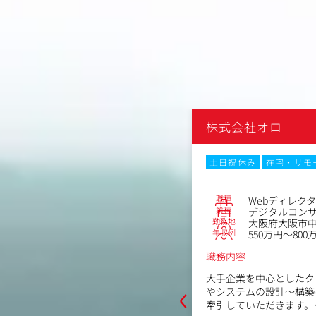
株式会社オロ
・リモートワーク
Web面接
土日祝休み
在宅・リモ
No.83218
職種
トセールス
Webディレク
業種
コンサルティング会社
デジタルコン
勤務地
黒区伏見町4-4-1日生伏見町ビル本館7
大阪府大阪市中央
年収例
550万円～800
～570万円
職務内容
‹
大手企業を中心としたク
、日本全国でビジネスを展開する有名
やシステムの設計～構築
ライアントのデジタルマーケティング
牽引していただきます。