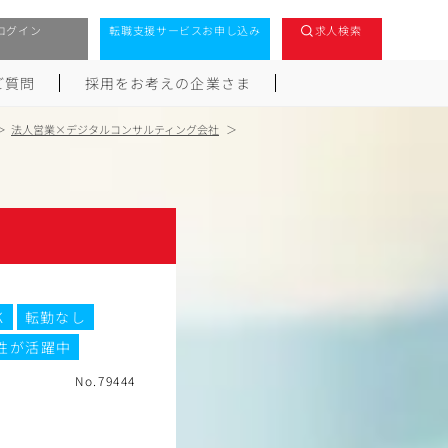
ログイン
転職支援サービスお申し込み
求人検索
ご質問
採用をお考えの企業さま
法人営業×デジタルコンサルティング会社
K
転勤なし
性が活躍中
No.79444