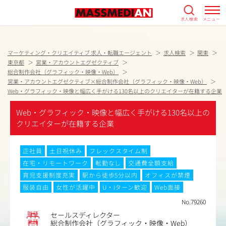
求人検索
メニュー
マーケティング・クリエイティブ 求人・転職エージェント
求人検索
関東
東京都
営業・アカウントエグゼクティブ
総合制作会社（グラフィック・映像・Web）
営業・アカウントエグゼクティブ×総合制作会社（グラフィック・映像・Web）
Web・グラフィック・映像と幅広く手がける130名以上のクリエイターが在籍する企業
Web・グラフィック・映像と幅広く手がける130名以上の
クリエイターが在籍する企業
正社員
土日祝休み
フレックスタイム制
在宅・リモートワーク
転勤なし
交通費全額支給
育児支援制度充実
駅から徒歩5分以内
オフィスが禁煙
服装自由
女性が活躍中
U・Iターン歓迎
Web面接
No.79260
職種
セールスディレクター
業種
総合制作会社（グラフィック・映像・Web）