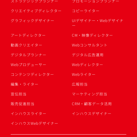
ストラテジックプランナー
プロモーションプランナー
クリエイティブディレクター
コピーライター
グラフィックデザイナー
UIデザイナー・Webデザイナ
ー
アートディレクター
CM・映像ディレクター
動画クリエイター
Webコンサルタント
デジタルプランナー
デジタル広告運用
Webプロデューサー
Webディレクター
コンテンツディレクター
Webライター
編集・ライター
広報担当
宣伝担当
マーケティング担当
販売促進担当
CRM・顧客データ活用
インハウスライター
インハウスデザイナー
インハウスWebデザイナー