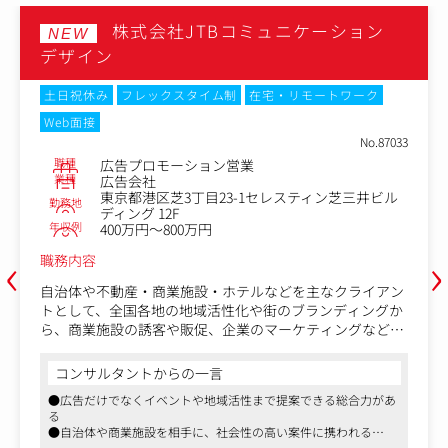
株式会社JTBコミュニケーション
NEW
デザイン
土日祝休み
フレックスタイム制
在宅・リモートワーク
Web面接
No.87033
職種
広告プロモーション営業
業種
広告会社
東京都港区芝3丁目23-1セレスティン芝三井ビル
勤務地
ディング 12F
年収例
400万円～800万円
‹
›
職務内容
自治体や不動産・商業施設・ホテルなどを主なクライアン
トとして、全国各地の地域活性化や街のブランディングか
ら、商業施設の誘客や販促、企業のマーケティングなどに
携わっていただきます。
コンサルタントからの一言
営業兼プロデューサーとして、クライアントが抱えている
●広告だけでなくイベントや地域活性まで提案できる総合力があ
あらゆる課題に対して、広告・プロモーションを中心とし
る
た総合的な企画提案やプロジェクト推進を担っていただき
●自治体や商業施設を相手に、社会性の高い案件に携われる
ます。
●企画立案から実施、効果検証まで一気通貫で関われる