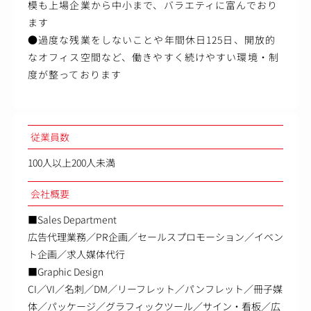
模も上場企業から中小まで、バラエティに富んでおり
ます
●過度な残業をしないことや年間休日125日、開放的
なオフィス空間など、働きやすく続けやすい環境・制
度が整っております
従業員数
100人以上200人未満
会社概要
■Sales Department
広告代理業務／PR企画／セールスプロモーション／イベン
ト企画／求人媒体代行
■Graphic Design
CI／VI／名刺／DM／リーフレット／パンフレット／冊子媒
体／パッケージ／グラフィックツール／サイン・看板／広