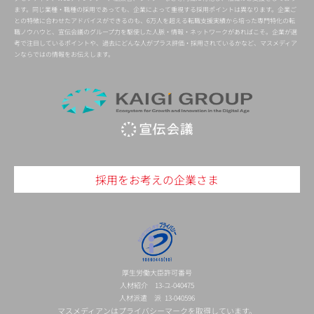
ます。同じ業種・職種の採用であっても、企業によって重視する採用ポイントは異なります。企業ご
との特徴に合わせたアドバイスができるのも、6万人を超える転職支援実績から培った専門特化の転
職ノウハウと、宣伝会議のグループ力を駆使した人脈・情報・ネットワークがあればこそ。企業が選
考で注目しているポイントや、過去にどんな人がプラス評価・採用されているかなど、マスメディア
ンならではの情報をお伝えします。
採用をお考えの企業さま
厚生労働大臣許可番号
人材紹介 13-ユ-040475
人材派遣 派 13-040596
マスメディアンはプライバシーマークを取得しています。