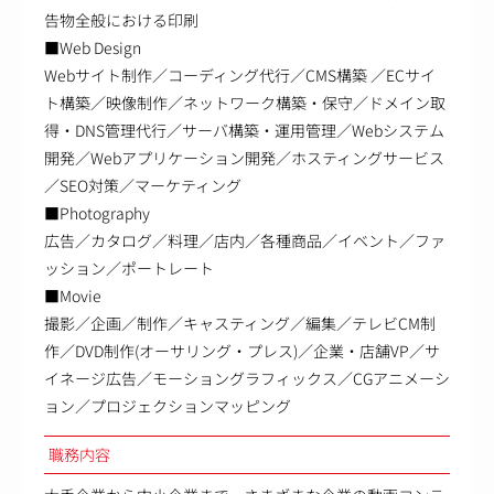
告物全般における印刷
■Web Design
Webサイト制作／コーディング代行／CMS構築 ／ECサイ
ト構築／映像制作／ネットワーク構築・保守／ドメイン取
得・DNS管理代行／サーバ構築・運用管理／Webシステム
開発／Webアプリケーション開発／ホスティングサービス
／SEO対策／マーケティング
■Photography
広告／カタログ／料理／店内／各種商品／イベント／ファ
ッション／ポートレート
■Movie
撮影／企画／制作／キャスティング／編集／テレビCM制
作／DVD制作(オーサリング・プレス)／企業・店舗VP／サ
イネージ広告／モーショングラフィックス／CGアニメーシ
ョン／プロジェクションマッピング
職務内容