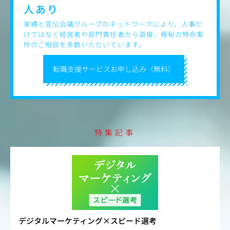
シャリストキャリアや、
人あり
イベント事業領域やHR領域の営業など、将来的に幅広いキ
ャリアパスが可能
実績と宣伝会議グループのネットワークにより、人事だ
（異動・出向によるキャリア形成、グループ内外において
けではなく経営者や部門責任者から直接、極秘の特命案
の人事交流などもあり）
件のご相談を多数いただいています。
転職支援サービスお申し込み（無料）
特集記事
デジタルマーケティング×スピード選考