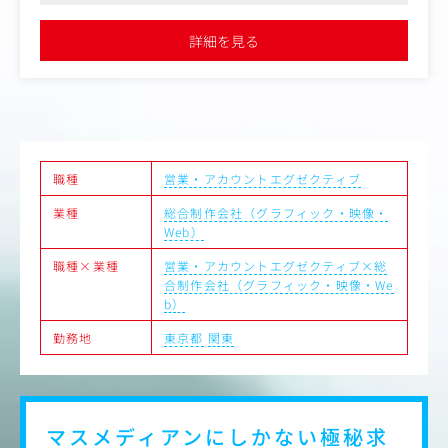
●フルフレックスとリモートの制度あり
主な仕事内容：
詳細を見る
・広告プロモーションの企画・実施
・マーケティングリサーチを含む戦略立案・プランニング
・デジタルプロモーションやイベントの企画・実施
・外部協力会社のアサイン・協業促進
・各種コンテンツの企画制作・進行管理
・効果検証および改善提案
職種
営業・アカウントエグゼクティブ
【ポジションの魅力】
・観光に強みを持つJTBグループの総合広告代理店機能
業種
総合制作会社（グラフィック・映像・
・国内地域と関連する案件が多く、観光誘客プロモーショ
Web）
ンや地域活性事業に携わることができる
・自社のリソースとして、イベント・HRコンサルティング
職種×業種
営業・アカウントエグゼクティブ×総
など、広告プロモーションに捉われない解決手法を有して
合制作会社（グラフィック・映像・We
いる
b）
・担当クライアントだけに限らない、新規案件へのチャレ
ンジ機会多数
勤務地
東京都
関東
・フレキシブルな働き方（コアタイム無しのフレックス勤
務、リモートワーク可）
【キャリアプラン】
広告事業のプロフェッショナルを目指すという一つのスペ
マスメディアンにしかない
極秘求