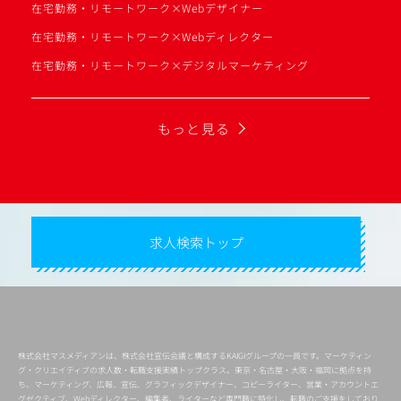
在宅勤務・リモートワーク×Webデザイナー
在宅勤務・リモートワーク×Webディレクター
在宅勤務・リモートワーク×デジタルマーケティング
もっと見る
求人検索トップ
株式会社マスメディアンは、株式会社宣伝会議と構成するKAIGIグループの一員です。マーケティン
グ・クリエイティブの求人数・転職支援実績トップクラス。東京・名古屋・大阪・福岡に拠点を持
ち、マーケティング、広報、宣伝、グラフィックデザイナー、コピーライター、営業・アカウントエ
グゼクティブ、Webディレクター、編集者、ライターなど専門職に特化し、転職のご支援をしており