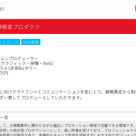
示）
博報堂プロダクツ
ートワーク
Web面接
ションプロデューサー
グラフィック・映像・Web）
-3-1赤坂Bizタワー
0万円
に向けクライアントとコミュニケーションを密にとり、戦略策定から制
ず一貫してプロデュースしていただきます。
では、専業代理店でありがちな、一部の領域だけを突き詰めるという事で
経験を生かしながら最終的には、クライアント課題の抽出～オンライン・
一言
域含めたプロデュース業務の案件を対応できる人材として働いて頂く事
して、大規模案件に携わりながら幅広いプロモーション領域で活躍できる環境です
活用した統合型プロダクションとして、高い評価を受けており、プロフェッショナ
員登用の可能性があり、長期的なキャリア形成を目指す方におすすめのポジション