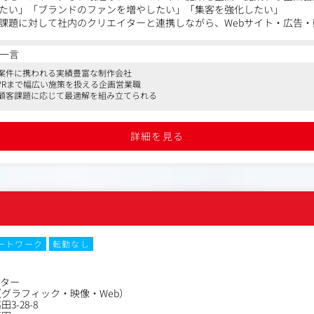
たい」「ブランドのファンを増やしたい」「集客を強化したい」
課題に対して社内のクリエイターと連携しながら、Webサイト・広告
手法を用いて解決策を提案します。決まった商材を販売する営業ではな
作・納品までプロジェクト全体を推進していくポジションです。
一言
案件に携われる実績豊富な制作会社
R・VRまで幅広い施策を扱える企画営業職
チ、関係構築
顧客課題に応じて最適解を組み立てられる
ニーズのヒアリング
案、提案資料の作成
ザイナー／ディレクター／プランナー等）との連携
詳細を見る
理、案件進行のサポート
、関係構築
エイターと連携しながら案件を担当し、提案力やプロジェクト推進力を
ートワーク
転勤なし
クター
グラフィック・映像・Web）
3-28-8