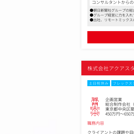
（具体的な業務内容）
コンサルタントからの
・新規顧客への提案活動
●朝日新聞社グループの総
・既存クライアントに対
●グループ経営に力を入れ
・顧客の課題ヒアリング
●出社、リモートミックス
（働く環境・仕事の魅力
・新規リードを量で追う
られる環境です。
・インプットした様々な
ンです。
株式会社アクアス
・組織が変化していく過
す。将来的な若手育成な
土日祝休み
フレックス
職種
企画営業
業種
総合制作会社（
勤務地
東京都中央区築地
年収例
450万円～650
職務内容
クライアントの課題や目