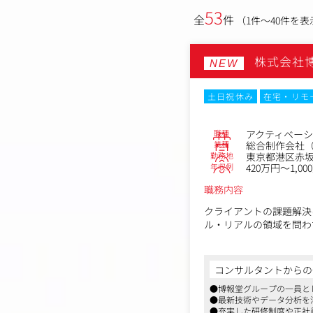
53
全
件
（1件～40件を表
株式会社
NEW
土日祝休み
在宅・リモ
職種
アクティベー
業種
総合制作会社（
勤務地
東京都港区赤坂5
年収例
420万円～1,00
職務内容
クライアントの課題解決
ル・リアルの領域を問わ
PESOプロデュース部
ルの経験やSNS領域の
コンサルタントからの
的な施策の提案と実施領
●博報堂グループの一員と
●最新技術やデータ分析を
●充実した研修制度や正社