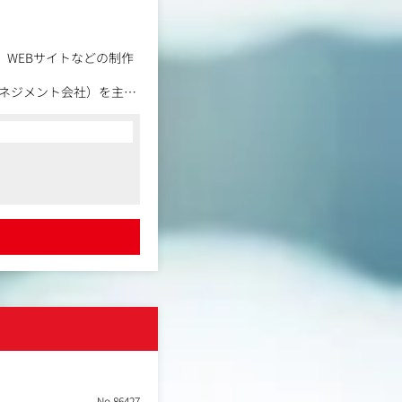
、WEBサイトなどの制作
ネジメント会社）を主た
ータルに支援する業務で
きます。
いった開示物以外の対応
いただきます。
No.86427