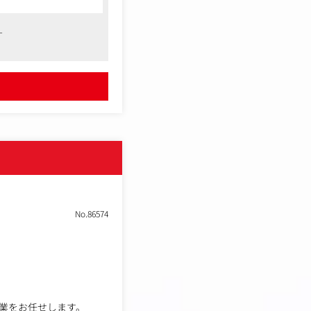
す
うことにやりがいを感じ
力」が活かせるポジショ
ムを味わうことができま
No.86574
業をお任せします。