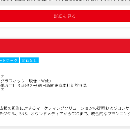
詳細を見る
ートワーク
転勤なし
ンナー
グラフィック・映像・Web）
地５丁目３番地２号 朝日新聞東京本社新館９階
万円
広報の担当に対するマーケティングソリューションの提案およびコンサ
デジタル、SNS、オウンドメディアからO2Oまで、統合的なプランニン