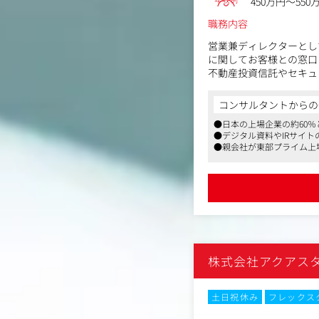
450万円～550
職務内容
営業兼ディレクターとし
に関してお客様との窓口
不動産投資信託やセキュ
るクライアントとし、投
す。
コンサルタントからの
●日本の上場企業の約60
【具体的には】
●デジタル資料やIRサイ
・お客様との窓口として
●親会社が東部プライム上
お客様が抱える課題をヒ
・開示書類・WEBサイ
台割案作成、デザイン案
・上記、制作のディレク
・その他に、ノベルティ
もあります。
既存顧客が中心となりま
株式会社アクアス
土日祝休み
フレックス