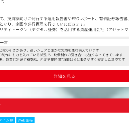
万円
て、投資家向けに発行する運用報告書やESGレポート、有価証券報告書
となり、企画や進行管理を行っていただきます。
リティトークン（デジタル証券）を活用する資産運用会社（アセットマ
資法人の組成から運営、情報開示、そして新規サービスの構築までをト
一言
％と取り引きがあり、高いシェアと確かな実績を兼ね備えています
トの制作にも力を入れている状況で、映像制作の引き合いも強くなってきています
、定期的にコミュニケーションをとり、長期的な関係構築をしていただ
場、残業代別途全額支給、所定労働時間7時間15分と働きやすく安定した環境です
アリングし、提案や見積作成など行っていただきます。
ト（報告書やIR、ESGレポートなど）に関する企画・提案などの支援業務
作成、WEBのコンペ等において、デザイン案作成など。
詳細を見る
ション業務（インタビュー、撮影同行、手配など）
作成・地図作成・物件撮影（地上、空撮（ヘリ・セスナ・ドローン）と
すのでお客様と深く信頼構築いただき、営業兼ディレクターとして担当
ター
タイム制
Web面接