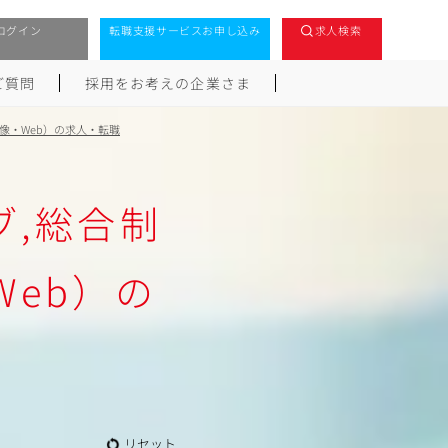
ログイン
転職支援サービスお申し込み
求人検索
ご質問
採用をお考えの企業さま
像・Web）の求人・転職
,総合制
eb）の
リセット