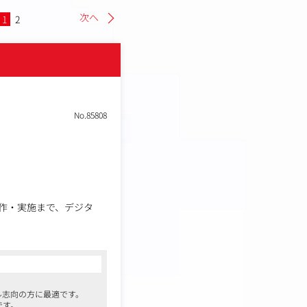
次へ
1
2
No.85808
作・実施まで、デジタ
はなく、メディアコンサ
オフライン問わず、総合
を想定しております。
。
ル志向の方に最適です。
です。