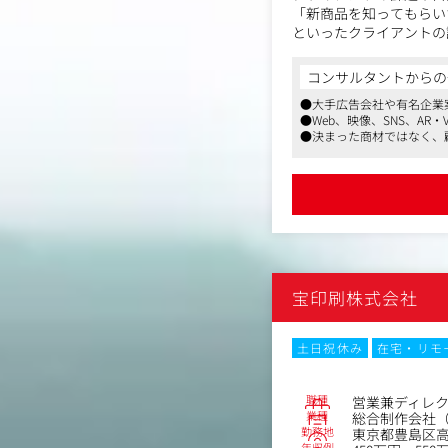
「新商品を知ってもらい
といったクライアントの
ルコンテンツなど幅広い
課題を整理し企画から制
コンサルタントからの
●大手広告会社や有名企業
【具体的な業務内容】
●Web、映像、SNS、A
・新規顧客へのアプロー
●決まった商材ではなく、
・クライアントの課題や
・課題に合わせた企画提
・社内クリエイター（デ
・制作スケジュールの管
・既存顧客への追加提案
入社後は先輩社員やクリ
す。
宝印刷株式会社
土日祝休み
在宅・リモ
職種
営業兼ディレ
業種
総合制作会社（
勤務地
東京都豊島区高田
年収例