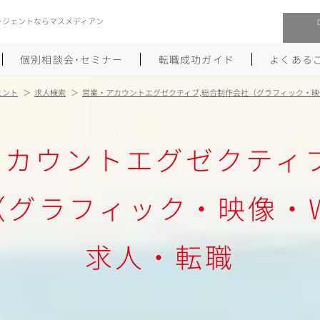
ージェントならマスメディアン
個別相談会･セミナー
転職成功ガイド
よくある
ェント
求人検索
営業・アカウントエグゼクティブ,総合制作会社（グラフィック・映
転職活動を始めるにあたり
メーカー・事業会社への転職
アカウントエグゼクティブ
履歴書のつくり方
大手広告会社への転職
職務経歴書のつくり方
エグゼクティブ転職
（グラフィック・映像・W
ポートフォリオのつくり方
しゅふクリ･ママクリ転職
求人・転職
面接対策
年収アップ転職
未経験から広告業界への転職
Uターン･Iターン転職