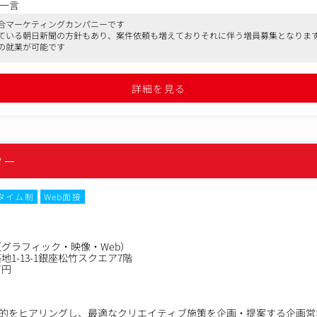
一言
（反響営業、代理店経由が中心）
合マーケティングカンパニーです
する深耕営業、支援範囲の拡大・アップセル・クロスセル提案
ている朝日新聞の方針もあり、案件依頼も増えておりそれに伴う増員募集となりま
から、媒体を問わない統合的なセールスプランニング
の就業が可能です
）
営業ではなく、一社一社と深く関係を築き、本質的な課題解決に向き合
詳細を見る
情報の共通項を見出し、独自のプランニングへと接続していく「考える
ター
渡期にあるため、自らの提案や行動が組織の成長に直結するダイナミズ
ど、チームマネジメントへの関与も歓迎します。
タイム制
Web面接
グラフィック・映像・Web）
1-13-1銀座松竹スクエア7階
万円
的をヒアリングし、最適なクリエイティブ施策を企画・提案する企画営