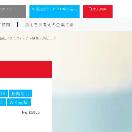
ログイン
転職支援サービスお申し込み
求人検索
ご質問
採用をお考えの企業さま
会社（グラフィック・映像・Web）
OK
転勤なし
迎
Web面接
No.85925