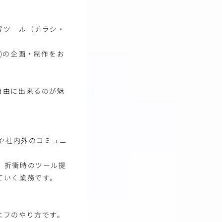
客ツール（チラシ・
)の企画・制作をお
自由に出来るのが魅
トや社内外のコミュニ
、折衝時のツール提
ていく業務です。
エフのやり方です。