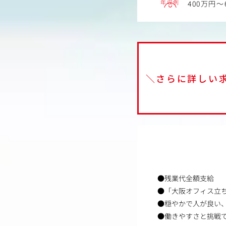
年収例
400万円～
＼さらに詳しい
●残業代全額支給
●「大阪オフィス立
●穏やかで人が良い
●働きやすさと挑戦