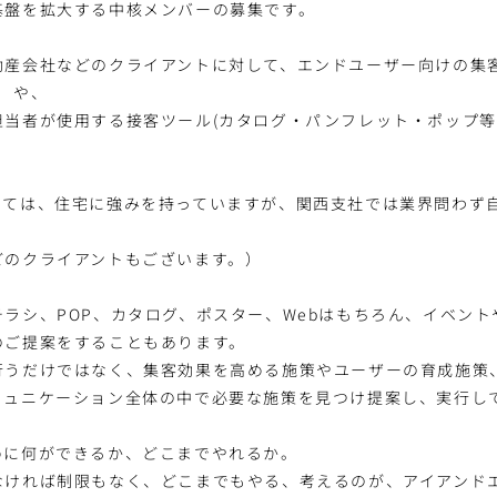
基盤を拡大する中核メンバーの募集です。
動産会社などのクライアントに対して、エンドユーザー向けの集
）や、
担当者が使用する接客ツール(カタログ・パンフレット・ポップ等
。
しては、住宅に強みを持っていますが、関西支社では業界問わず
どのクライアントもございます。）
ラシ、POP、カタログ、ポスター、Webはもちろん、イベン
のご提案をすることもあります。
行うだけではなく、集客効果を高める施策やユーザーの育成施策
ミュニケーション全体の中で必要な施策を見つけ提案し、実行し
めに何ができるか、どこまでやれるか。
なければ制限もなく、どこまでもやる、考えるのが、アイアンド