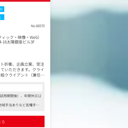
制
し
No.66570
ィック・映像・Web）
-16太陽銀座ビル3F
ント折衝、企画立案、受注
っていただきます。クライ
一般クライアント（兼任予
から営業しかやらない」と
試用期間後）、年間休日12
たり、デザインのディレク
グをしたりと、職種の垣根
地域手当ありなど各種手当
る方が望ましいという考え
定評があります
見る