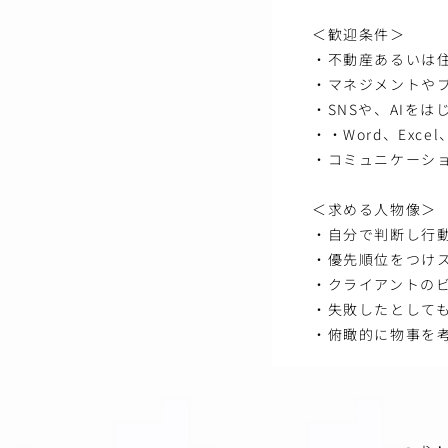
＜歓迎条件＞
・不動産あるいは
・マネジメントや
・SNSや、AIを
・・Word、Exce
・コミュニケーシ
＜求める人物像＞
・自分で判断し行
・優先順位をつけ
・クライアントの
・失敗したとして
・俯瞰的に物事を