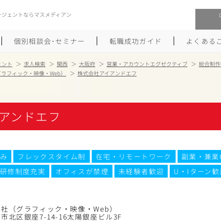
ージェントならマスメディアン
個別相談会･セミナー
転職成功ガイド
よくある
ェント
求人検索
関西
大阪府
営業・アカウントエグゼクティブ
総合制作
ラフィック・映像・Web）
株式会社アイアンドエフ
転職活動を始めるにあたり
メーカー・事業会社への転職
履歴書のつくり方
大手広告会社への転職
アンドエフ
職務経歴書のつくり方
エグゼクティブ転職
ポートフォリオのつくり方
しゅふクリ･ママクリ転職
み
フレックスタイム制
在宅・リモートワーク
副業・兼業
研修制度充実
オフィスが禁煙
未経験者歓迎
U・Iターン歓
面接対策
年収アップ転職
未経験から広告業界への転職
Uターン･Iターン転職
社（グラフィック・映像・Web）
市北区銀座7-14-16太陽銀座ビル3F