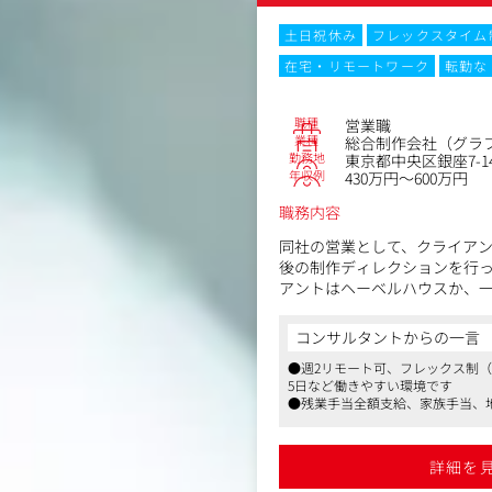
土日祝休み
フレックスタイム
在宅・リモートワーク
転勤な
職種
営業職
業種
総合制作会社（グラフ
勤務地
東京都中央区銀座7-14
年収例
430万円～600万円
職務内容
同社の営業として、クライア
後の制作ディレクションを行
アントはヘーベルハウスか、
定）です。
コンサルタントからの一言
会社の体制として、「営業だ
●週2リモート可、フレックス制（
いう方よりも、コピーを書い
5日など働きやすい環境です
ションもしたり、プランニン
●残業手当全額支給、家族手当、
を越えてマルチに対応ができ
ても充実です
です。
●社員の人柄良く、働きやすさに
詳細を