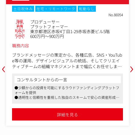
土日祝休み
在宅・リモートワーク
転勤なし
No.86954
職種
プロデューサー
業種
プラットフォーマー
勤務地
東京都港区赤坂4丁目1-29赤坂赤菱ビル5階
年収例
600万円～900万円
職務内容
ブランドメッセージの策定から、各種広告、SNS・YouTub
‹
›
e等の運用、デザインビジュアルの統括、そしてクリエイ
ティブチームの組織マネジメントまで幅広くお任せしま
す。金融プロダクトだからこその「誠実さ・信頼感」と、
心を動かす「ワクワク感」を両立させるクリエイティブ全
コンサルタントからの一言
体の表現責任者（統括プロデューサー）としての役割で
●少額からの投資を可能にするラウドファンディングプラットフ
す。
ォームを提供
●透明性と信頼性を重視した独自のスキームで安心の資産形成環
【具体的な業務内容】
境を整備
1.クリエイティブ戦略の立案・統括（表現責任）
●スタートアップならではのスピード感と挑戦的な社風
・ブランド戦略に基づいた全社的なクリエイティブコンセ
詳細を見る
プトの設計
・金融機関としての「信頼性・コンプライアンス」と「親
しみやすさ・エンタメ性」を兼ね備えたビジュアル表現の
監修・クオリティコントロール