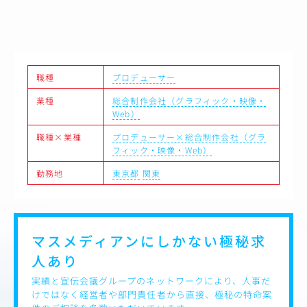
2.プロモーション・メディア運用の指揮（広告・マーケテ
ィング）
・Web広告（静止画・動画）のクリエイティブディレクシ
ョンおよび効果検証に基づく改善サイクル構築
・YouTube、X、Instagram等の公式SNS運用におけるコン
テンツ企画・デザイン戦略の立案・指揮
職種
プロデューサー
・ファンの獲得・エンゲージメント向上に向けたマーケテ
業種
総合制作会社（グラフィック・映像・
ィング視点での施策推進
Web）
3.組織運営・チームマネジメント
・インハウスのデザイナー、ライター、動画編集者などの
職種×業種
プロデューサー×総合制作会社（グラ
育成およびチーム構築・マネジメント
フィック・映像・Web）
・外部パートナー（制作会社、クリエイター、代理店）の
選定・ディレクションおよび予算管理
勤務地
東京都
関東
・事業部門・コンプライアンス部門とのスムーズな連携・
調整
マスメディアンにしかない
極秘求
人あり
実績と宣伝会議グループのネットワークにより、人事だ
けではなく経営者や部門責任者から直接、極秘の特命案