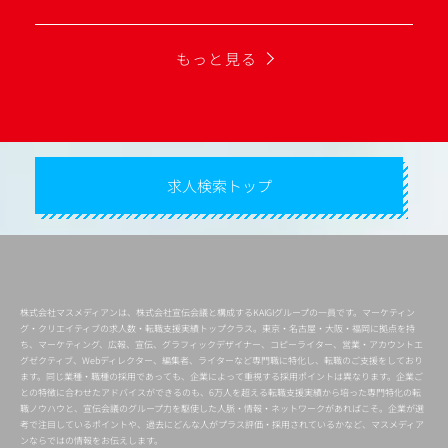
もっと見る
求人検索トップ
株式会社マスメディアンは、株式会社宣伝会議と構成するKAIGIグループの一員です。マーケティン
グ・クリエイティブの求人数・転職支援実績トップクラス。東京・名古屋・大阪・福岡に拠点を持
ち、マーケティング、広報、宣伝、グラフィックデザイナー、コピーライター、営業・アカウントエ
グゼクティブ、Webディレクター、編集者、ライターなど専門職に特化し、転職のご支援をしており
ます。同じ業種・職種の採用であっても、企業によって重視する採用ポイントは異なります。企業ご
との特徴に合わせたアドバイスができるのも、6万人を超える転職支援実績から培った専門特化の転
職ノウハウと、宣伝会議のグループ力を駆使した人脈・情報・ネットワークがあればこそ。企業が選
考で注目しているポイントや、過去にどんな人がプラス評価・採用されているかなど、マスメディア
ンならではの情報をお伝えします。