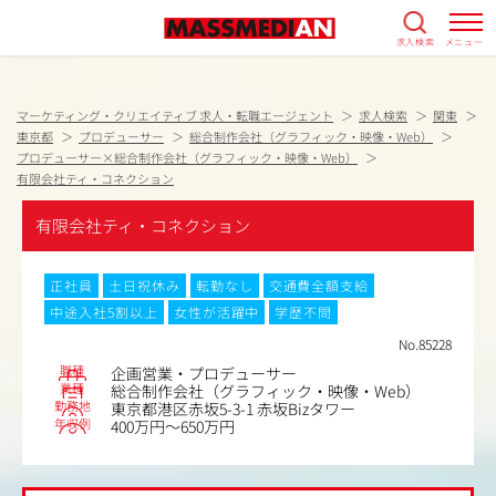
求人検索
メニュー
マーケティング・クリエイティブ 求人・転職エージェント
求人検索
関東
東京都
プロデューサー
総合制作会社（グラフィック・映像・Web）
プロデューサー×総合制作会社（グラフィック・映像・Web）
有限会社ティ・コネクション
有限会社ティ・コネクション
正社員
土日祝休み
転勤なし
交通費全額支給
中途入社5割以上
女性が活躍中
学歴不問
No.85228
職種
企画営業・プロデューサー
業種
総合制作会社（グラフィック・映像・Web）
勤務地
東京都港区赤坂5-3-1 赤坂Bizタワー
年収例
400万円～650万円