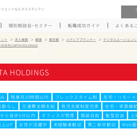
ージェントならマスメディアン
個別相談会･セミナー
転職成功ガイド
よくある
ェント
求人検索
関東
東京都
メディアプランナー
デジタルエージェンシ
式会社CARTA HOLDINGS
転職活動を始めるにあたり
メーカー・事業会社への転職
履歴書のつくり方
大手広告会社への転職
A HOLDINGS
職務経歴書のつくり方
エグゼクティブ転職
ポートフォリオのつくり方
しゅふクリ･ママクリ転職
み
残業月20時間以内
フレックスタイム制
在宅・リモート
転勤なし
交通費全額支給
育児支援制度充実
社宅・家賃補
面接対策
年収アップ転職
から徒歩5分以内
オフィスが禁煙
服装自由
髪型自由
上
未経験から広告業界への転職
Uターン･Iターン転職
以上UP
女性が活躍中
未経験者歓迎
第二新卒歓迎
Web