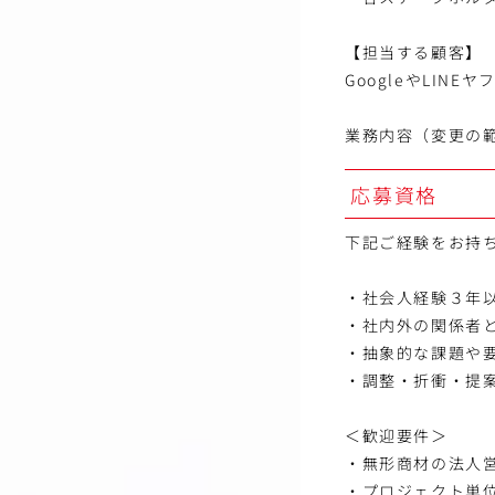
【担当する顧客】
GoogleやLIN
業務内容（変更の
応募資格
下記ご経験をお持
・社会人経験３年
・社内外の関係者
・抽象的な課題や
・調整・折衝・提
＜歓迎要件＞
・無形商材の法人
・プロジェクト単