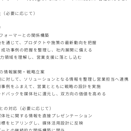
社（必要に応じて）
ジ
トフォーマーとの関係構築
換を通じて、プロダクトや施策の最新動向を把握
・成功事例の把握を整理し、社内展開に備える
注力領域を理解し、営業支援に落とし込む
への情報展開・戦略立案
題に対して、ソリューションとなる情報を整理し営業担当へ連携
用事例をふまえて、営業とともに戦略の設計を実施
ードバックを媒体社に還元し、双方向の価値を高める
社との対応（必要に応じて）
媒体社に関する情報を直接プレゼンテーション
目標をヒアリングし、媒体活用設計に反映
ダーとの継続的な関係構築に関与