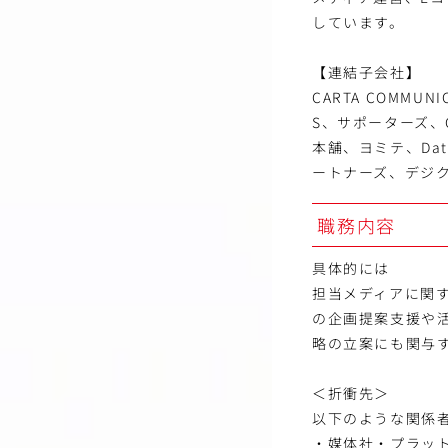
しています。
【連結子会社】
CARTA COMMUNI
S、サポーターズ、CAR
本舗、ヨミテ、DataC
ートナーズ、デジ
職務内容
具体的には
担当メディアに関
の企画提案支援や
略の立案にも関与
＜折衝先＞
以下のような関係
・媒体社・プラットフ