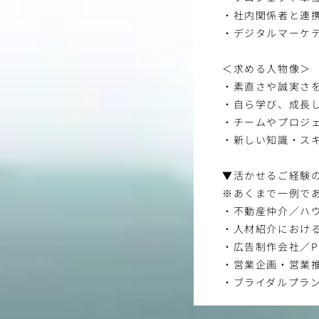
・社内関係者と連
・デジタルマーケ
＜求める人物像＞
・素直さや誠実さ
・自ら学び、成長
・チームやプロジ
・新しい知識・ス
▼活かせるご経験
※あくまで一例で
・不動産仲介／ハ
・人材紹介における
・広告制作会社／
・営業企画・営業
・ブライダルプラ