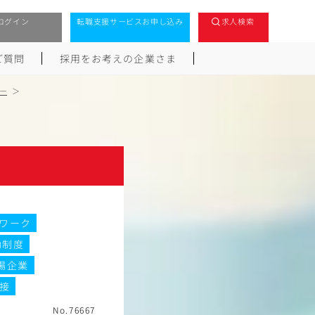
ログイン
転職支援サービスお申し込み
求人検索
ご質問
採用をお考えの企業さま
ー
ワーク
助制度
場企業
面接
No.76667