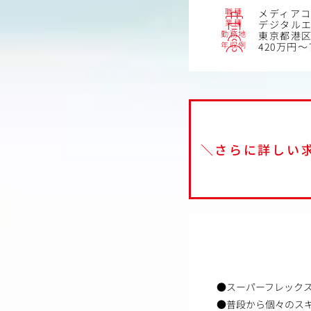
職種
メディア
業種
デジタル
勤務地
東京都港区
年収例
420万円～
＼さらに詳しい
●スーパーフレック
●普段から個々のス