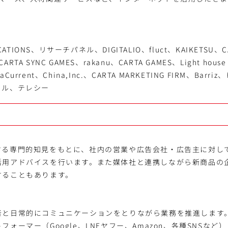
CATIONS、リサーチパネル、DIGITALIO、fluct、KAIKETSU、CA
TA SYNC GAMES、rakanu、CARTA GAMES、Light hous
urrent、China,Inc.、CARTA MARKETING FIRM、Bar
クル、テレシー
する専門的知見をもとに、社内の営業や広告会社・広告主に対し
活用アドバイスを行います。また媒体社と連携しながら新商品の
することもあります。
者と日常的にコミュニケーションをとりながら業務を推進します
ォーマー（Google、LNEヤフー、Amazon、各種SNSなど）