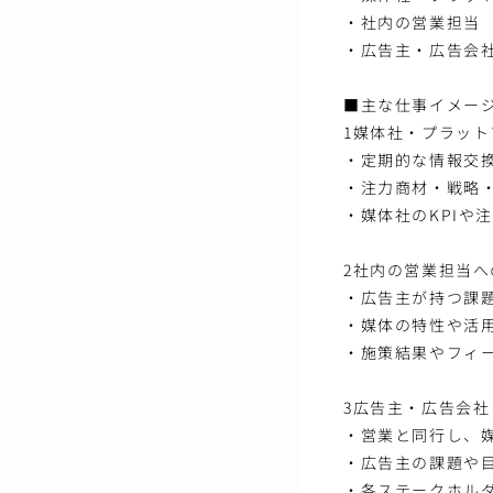
・社内の営業担当
・広告主・広告会
■主な仕事イメー
1媒体社・プラッ
・定期的な情報交
・注力商材・戦略
・媒体社のKPIや
2社内の営業担当
・広告主が持つ課
・媒体の特性や活
・施策結果やフィ
3広告主・広告会
・営業と同行し、
・広告主の課題や
・各ステークホル