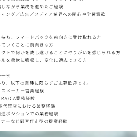
携しながら業務を進めたご経験
ティング／広告／メディア業界への関心や学習意欲
を持ち、フィードバックを前向きに受け取れる方
していくことに前向きな方
ェクトで何かを成し遂げることにやりがいを感じられる方
キルを柔軟に吸収し、変化に適応できる方
の一例
あり、以下の業種に限らずご応募歓迎です。
ウスメーカー営業経験
RA/CA業務経験
PR代理店における業務経験
推進ポジションでの業務経験
ンナーなど顧客伴走型の提案経験