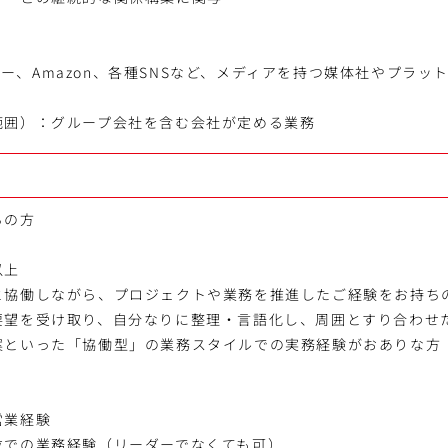
Eヤフー、Amazon、各種SNSなど、メディアを持つ媒体社やプラッ
範囲）：グループ会社を含む会社が定める業務
ちの方
以上
と協働しながら、プロジェクトや業務を推進したご経験をお持ち
要望を受け取り、自分なりに整理・言語化し、周囲とすり合わせ
案といった「協働型」の業務スタイルでの実務経験がおありな方
営業経験
位での業務経験（リーダーでなくても可）