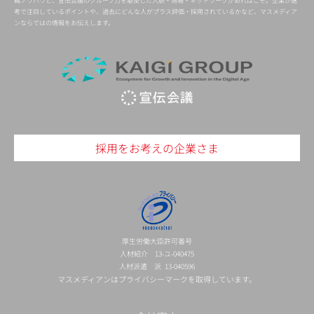
職ノウハウと、宣伝会議のグループ力を駆使した人脈・情報・ネットワークがあればこそ。企業が選
考で注目しているポイントや、過去にどんな人がプラス評価・採用されているかなど、マスメディア
ンならではの情報をお伝えします。
採用をお考えの企業さま
厚生労働大臣許可番号
人材紹介 13-ユ-040475
人材派遣 派 13-040596
マスメディアンはプライバシーマークを取得しています。