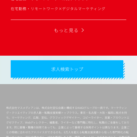
在宅勤務・リモートワーク×デジタルマーケティング
もっと見る
求人検索トップ
株式会社マスメディアンは、株式会社宣伝会議と構成するKAIGIグループの一員です。マーケティン
グ・クリエイティブの求人数・転職支援実績トップクラス。東京・名古屋・大阪・福岡に拠点を持
ち、マーケティング、広報、宣伝、グラフィックデザイナー、コピーライター、営業・アカウントエ
グゼクティブ、Webディレクター、編集者、ライターなど専門職に特化し、転職のご支援をしており
ます。同じ業種・職種の採用であっても、企業によって重視する採用ポイントは異なります。企業ご
との特徴に合わせたアドバイスができるのも、6万人を超える転職支援実績から培った専門特化の転