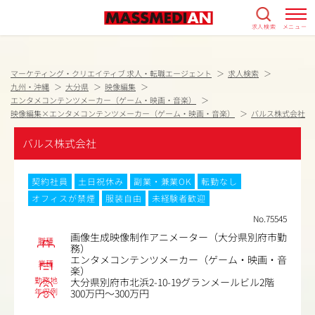
求人検索
メニュー
マーケティング・クリエイティブ 求人・転職エージェント
求人検索
九州・沖縄
大分県
映像編集
エンタメコンテンツメーカー（ゲーム・映画・音楽）
映像編集×エンタメコンテンツメーカー（ゲーム・映画・音楽）
バルス株式会社
バルス株式会社
契約社員
土日祝休み
副業・兼業OK
転勤なし
オフィスが禁煙
服装自由
未経験者歓迎
No.75545
画像生成映像制作アニメーター（大分県別府市勤
職種
務）
エンタメコンテンツメーカー（ゲーム・映画・音
業種
楽）
勤務地
大分県別府市北浜2-10-19グランメールビル2階
年収例
300万円～300万円