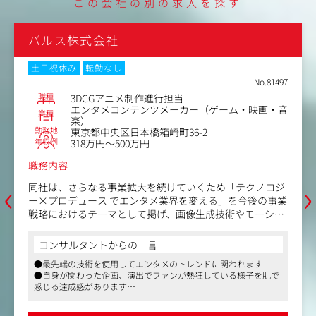
この会社の別の求人を探す
バルス株式会社
土日祝休み
転勤なし
No.81497
職種
3DCGアニメ制作進行担当
エンタメコンテンツメーカー（ゲーム・映画・音
業種
楽）
勤務地
東京都中央区日本橋箱崎町36-2
年収例
318万円～500万円
職務内容
‹
›
同社は、さらなる事業拡大を続けていくため「テクノロジ
ー×プロデュース でエンタメ業界を変える」を今後の事業
戦略におけるテーマとして掲げ、画像生成技術やモーショ
ンキャプチャーを駆使した新規事業開発プロジェクトを進
めています。その一環として、新たに画像生成技術を用い
コンサルタントからの一言
た映像制作を行うプロジェクトを立ち上げました。
●最先端の技術を使用してエンタメのトレンドに関われます
ハイクオリティな映像コンテンツ制作を実現するため、企
●自身が関わった企画、演出でファンが熱狂している様子を肌で
画から制作進行までリードしていただける方を募集しま
感じる達成感があります
す。
●少数精鋭のチームのため、自分の手で事業をつくり上げている
という実感を持てます