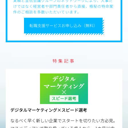
実績と宣伝会議グループのネットワークにより、人事だ
を肌で感じる達成感
けではなく経営者や部門責任者から直接、極秘の特命案
・少数精鋭のチームのため、自分の手で事業を作り上げて
件のご相談を多数いただいています。
いるという実感
転職支援サービスお申し込み（無料）
アニメーションやイベントなど制作進行の実務経験がある
方や、画像生成技術、モーションキャプチャー、リアル×
バーチャルといった、新しいエンタメやテクノロジーに興
味がある方にオススメのポジションです。
【仕事内容（変更の範囲）】会社の定める業務
特集記事
デジタルマーケティング×スピード選考
なるべく早く新しい企業でスタートを切りたい方必見。