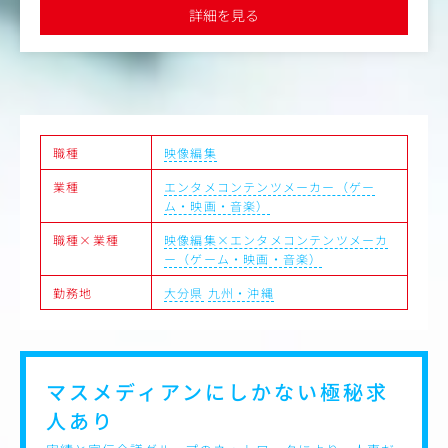
【業務内容】
詳細を見る
・画像生成技術を用いた映像コンテンツ制作の企画～制作
進行
- ユーザーに高品質な感動体験を届けるため、すべての
工程において滞りなく作業が進むように管理
・ディレクター、クリエイター、エンジニア、IPサイドと
の折衝
・収録などの当日の進行管理
職種
映像編集
▼主な使用ツール
業種
エンタメコンテンツメーカー（ゲー
・動画編集：Adobe Premiere Pro
ム・映画・音楽）
・コミュニケーションツール：Slack、Google Workspace
職種×業種
映像編集×エンタメコンテンツメーカ
【ミッション】
ー（ゲーム・映画・音楽）
・コンテンツ制作の進行管理
・社内メンバーと協力してチーム体制の構築
勤務地
大分県
九州・沖縄
・業務委託との折衝
【やりがい・魅力】
・画像生成技術を活用した最先端の技術を使用してエンタ
メのトレンドに関われる
マスメディアンにしかない
極秘求
・画像生成技術、モーションキャプチャーといった今後急
人あり
成長する分野での実務経験が積める
・自身が関わった企画、演出でファンが熱狂している様子