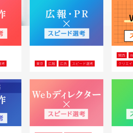
関西
選考
東京
広報
広告
スピード選考
クリエイ