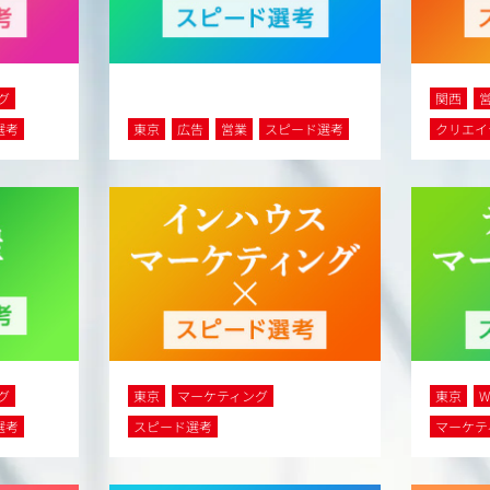
グ
関西
選考
東京
広告
営業
スピード選考
クリエイ
グ
東京
マーケティング
東京
選考
スピード選考
マーケテ