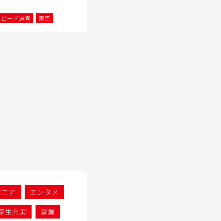
スピード選考
東京
ジニア
エンタメ
厚生充実
営業