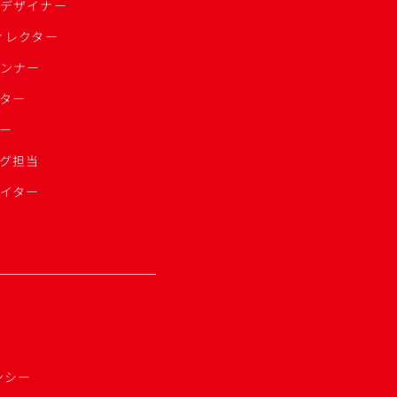
クデザイナー
ィレクター
ランナー
クター
ー
グ担当
イター
ンシー