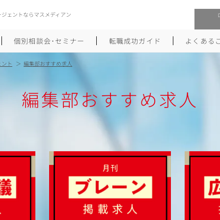
ージェントならマスメディアン
個別相談会･セミナー
転職成功ガイド
よくある
ェント
編集部おすすめ求人
編集部おすすめ求人
転職活動を始めるにあたり
メーカー・事業会社への転職
履歴書のつくり方
大手広告会社への転職
職務経歴書のつくり方
エグゼクティブ転職
ポートフォリオのつくり方
しゅふクリ･ママクリ転職
面接対策
年収アップ転職
未経験から広告業界への転職
Uターン･Iターン転職