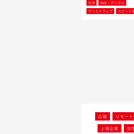
九州
Web・デジタル
クリエイティブ
スピード
広報
リモート
上場企業
女