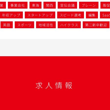
業
事業会社
東海
関西
宣伝会議
ブレーン
販
年収アップ
スタートアップ
スピード選考
編集
Saa
英語
スポーツ
地域活性
ハイクラス
第二新卒歓迎
求人情報