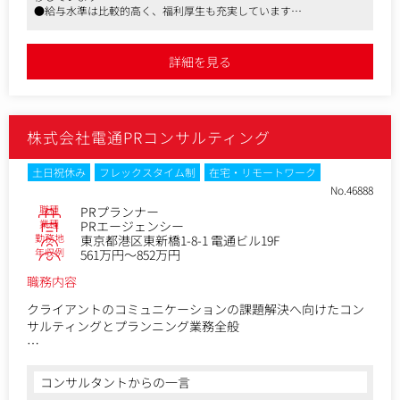
る提案を行っていただきます。
●給与水準は比較的高く、福利厚生も充実しています
基本的に1人4~5件程度の案件をお任せするため、1社に対して
●クライアントは大手が多く、デジタル領域の貴重な経験が積めます
深く関われます。
●広告主の利益を最大限に引き上げるため、数値に基づくPDCAを高
速で回し、論理的思考力を鍛えることのできるポジションです
詳細を見る
【業務詳細】
①ヒアリング
顧客の現状を丁寧にヒアリングし、マーケティング上の本質
的な課題がどこにあるかを分析します。
株式会社電通PRコンサルティング
②提案
ヒアリングから得られた情報を分析した上で、課題解決のた
土日祝休み
フレックスタイム制
在宅・リモートワーク
めにどのような目標（例：資料請求数、サービス申込数、売
No.46888
上高等）を達成するべきかを設定し、その目標を達成するた
職種
PRプランナー
めにはどのような広告商材を、どのような訴求方法で、どの
業種
PRエージェンシー
勤務地
東京都港区東新橋1-8-1 電通ビル19F
ように活用するべきかをプランニングし、提案を行います。
年収例
561万円～852万円
③運用・改善
職務内容
上記プランニングに基づき月次、週次、日次の数値目標を設
定し、その目標の達成度を適宜モニター/レポートします。目
クライアントのコミュニケーションの課題解決へ向けたコン
標数値に届かない場合はクリエイティブの変更や、広告ター
サルティングとプランニング業務全般
ゲット自体の変更、プランの練り直し等を行い、再度提案を
実施し、達成のためのアクションを継続します。
●プロジェクトの全体統括（ディレクション）
●コミュニケーション・プランの企画立案及びコンサルティ
コンサルタントからの一言
【クライアント】
ング業務