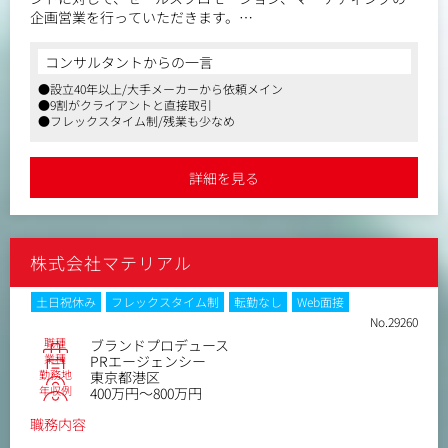
企画営業を行っていただきます。
主な業務は、クライアントとの折衝、プロモーションのプロ
デュースで、メニューは、POP・VMD・什器制作、店舗施
コンサルタントからの一言
工、イベント、デジマまで多岐に渡ります。
●設立40年以上/大手メーカーから依頼メイン
●9割がクライアントと直接取引
●フレックスタイム制/残業も少なめ
詳細を見る
株式会社マテリアル
土日祝休み
フレックスタイム制
転勤なし
Web面接
No.29260
職種
ブランドプロデュース
業種
PRエージェンシー
勤務地
東京都港区
年収例
400万円～800万円
職務内容