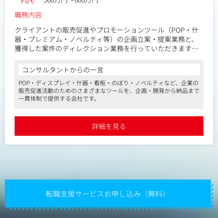
後に、新規クライアントへの開拓営業も行います。
各社と向き合い、ブランディングパートナーとして入り込ん
職務内容
だ提案をしていただきます。
クライアントの販売促進やプロモーションツール（POP・什
〈どんな企画提案ができる？〉
器・プレミアム・ノベルティ等）の企画立案・提案業務と、
まずはクライアントとこまめにコミュニケーションを取り、
獲得した案件のディレクション業務を行っていただきます。
課題を把握することからスタート。
課題が分かったら、各種クリエイティブツールでの課題解決
■具体的な業務
コンサルタントからの一言
を提案します。
・クライアントとの打ち合わせ、企画提案
POP・ディスプレイ・什器・看板・のぼり・ノベルティなど、企業の
提案が採用になれば、社内外のクリエイターと連携して進行
・工場への発注、協力会社や工場への進行管理、ディレクシ
販売促進活動のためのさまざまなツールを、企画・開発から納品まで
管理を行い、納品まで進めます。
ョン
一貫体制で提供する会社です。
その後、効果検証をして次の提案につなげます。
・他部署(デザイン部門や制作部門)との調整
ゆくゆくは企業全体のブランディングに携われるよう伴走を
・施工立ち合い
お願いします。
詳細を見る
既存クライアントが中心のため新規獲得におけるテレアポ業
務はございません。
HPからの問い合わせや展示会に参加した際に新規でご依頼を
いただいております。
キリングループやヨネックス、マルコメ等の直取引案件の
他、電通グループや博報堂プロダクツなどの代理店からの依
転職支援サービスお申し込み（無料）
頼もあります。
自身が提案したPOPやSPツールが店頭に並び、多くの人の目