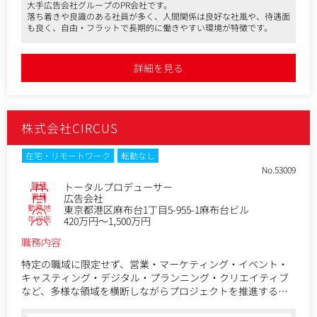
大手広告会社グループのPR会社です。
クレジットカード会社を中心とした金融業界をご担当頂きま
●メディア（ソーシャル含む）等を活用したPR・プロモーシ
落ち着きや良識のある社員が多く、人間関係は良好な社風や、待遇面
す。
ョンの企画・実施など
も良く、自由・フラットで長期的に働きやすい環境が特徴です。
【魅力】
電通グループならではのスケールメリット：社会課題解決に
詳細を見る
直結する案件が多いため、より良い世の中をつくるために影
響力を持った仕事ができます。また国際的なイベントやグロ
ーバル企業のマーケティングからコーポレート・ブランディ
ングまで、統合的なコミュニケーションプランを経験可能で
株式会社CIRCUS
す。
【変更の範囲】会社の定める業務
在宅・リモートワーク
転勤なし
No.53009
職種
トータルプロデューサー
業種
広告会社
勤務地
東京都港区麻布台1丁目5-955-1麻布台ビル
年収例
420万円～1,500万円
職務内容
特定の職域に限定せず、営業・マーケティング・イベント・
キャスティング・デジタル・プランニング・クリエイティブ
など、多様な領域を横断しながらプロジェクトを推進するポ
ジションです。