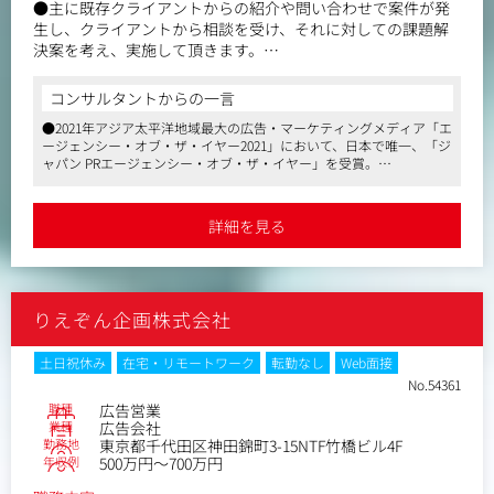
●主に既存クライアントからの紹介や問い合わせで案件が発
生し、クライアントから相談を受け、それに対しての課題解
決案を考え、実施して頂きます。
●アカウントエグゼクティブ職とプランナー職の違い：大枠
は上記の業務ですが、仕事の企画性・領域の広さの違いによ
コンサルタントからの一言
り、職種を分けております。
●2021年アジア太平洋地域最大の広告・マーケティングメディア「エ
・プランナー職の場合・・・予算○千万円で、新商品のお菓
ージェンシー・オブ・ザ・イヤー2021」において、日本で唯一、「ジ
子が７月に発売するから、認知度の向上をして欲しい。⇒こ
ャパン PRエージェンシー・オブ・ザ・イヤー」を受賞。
ういった漠然とした状態からクライアントと自分たちのゴー
●カンヌのＰＲ部門でゴールドを受賞したＰＲ会社です。
ルを決め、メディア、SNS、広告様々な手法がある中で最適
●地域活性や社会問題の解決を図る仕事から、大手メーカー等の商品
なコミュニケーションプランの全体像を考えて、提案実施を
ＰＲまで行っており、勢いのある会社です。
詳細を見る
●広報会議「PRイベント集客ランキング」年間総合1位。
していただきます。
●平均残業時間30時間、年間休日125～144日。
・AEの場合・・・新商品のお菓子を7月に発売して、マスでは
●数年以内のIPOを目指しています。
○○、タレントは○○起用して、キャンペーンするからFaceb
●年率20%以上の成長を実現(過去5年)
ookで、1万いいね！を獲得するための施策を○万円で考えて
●コロナ禍の2021年でも売上高は昨対150%の見通し
りえぞん企画株式会社
欲しい。⇒プランナー職と比べると施策や方法が決まった状
態の中から、企画を考えて頂きます。ゆくゆくはプランナー
となり、コミュニケーション全体の絵を描いていただけるよ
土日祝休み
在宅・リモートワーク
転勤なし
Web面接
うになっていただきます。
No.54361
職種
広告営業
業種
広告会社
勤務地
東京都千代田区神田錦町3-15NTF竹橋ビル4F
年収例
500万円～700万円