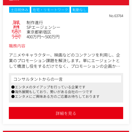
ンタメ事業、社会課題解決など様々。ほとんどのプロジェク
トが数億円規模で、国内・海外、オンライン、オフラインを
土日祝休み
在宅・リモートワーク
転勤なし
問わず様々な手段を通してクライアントの課題を解決を目指
No.63764
せるスケールの大きさが魅力です。
職種
制作進行
業種
SPエージェンシー
＜提案事例＞
勤務地
東京都新宿区
・人気キャラクターと楽しむ体験型企画展
年収例
400万円～500万円
・書籍データの機械学習やAIとの対話・表情分析に基づき、
職務内容
選書された書籍の中からー冊の本をレコメンドするシステム
開発
アニメやキャラクター、映画などのコンテンツを利用し、企
・人口密度や、周辺の天候などの環境情報をAIが解析し、よ
業のプロモーション課題を解決します。単にエージェントと
り自然現象に近い予測できない感覚的なインタラクティブア
して橋渡し役をするだけでなく、プロモーションの企画から
ート
提案、実施進行まで一貫して担当いただきます。
・都市型水族館に展示される没入型デジタルアート？など
コンサルタントからの一言
クライアントと関係性を築いてニーズを汲み取り企画立案か
変更の範囲：会社の定めるすべての業務
●エンタメのタイアップを行っている企業です
ら提案を行い、決定後はディレクションも担当することもあ
●海外展開もしており、勢いがある会社の一つです
ります。
●エンタメにご興味ある方のご応募お待ちしております
今回は、メンバー層とマネジメント候補の営業の2ポジション
の募集です。
詳細を見る