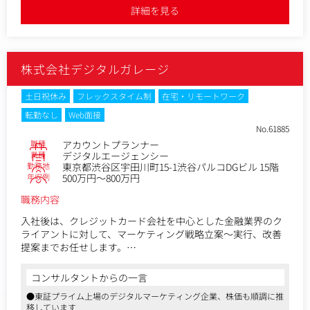
・デジタル広告に関連する問題・課題・改善ポイントの抽出 /
詳細を見る
提案
・英語によるクライアントとのコミュニケーション（メー
ル、電話会議、対面）
・広告開始におけるスケジュール・タスク管理・クライアン
株式会社デジタルガレージ
トビジネスにおけるビジネス拡大提案（新媒体などによる予
算アップ）
・ローカルクライアント対応（多くは日本語）
土日祝休み
フレックスタイム制
在宅・リモートワーク
・各国チームとの連携
転勤なし
Web面接
・デジタル広告のキャンペーン管理
No.61885
・海外ベンダー／メディアの対応 など
職種
アカウントプランナー
業種
デジタルエージェンシー
【仕事内容（変更の範囲）】会社の定める範囲
勤務地
東京都渋谷区宇田川町15-1渋谷パルコDGビル 15階
年収例
500万円～800万円
職務内容
入社後は、クレジットカード会社を中心とした金融業界のク
ライアントに対して、マーケティング戦略立案～実行、改善
提案までお任せします。
入社後は、OJTと共にプロジェクトを担当し、業務進行や周囲
コンサルタントからの一言
との関わりを学んでいただきます。
●東証プライム上場のデジタルマーケティング企業、株価も順調に推
※新規開拓は別の部署が行うため、既存クライアントに対す
移しています