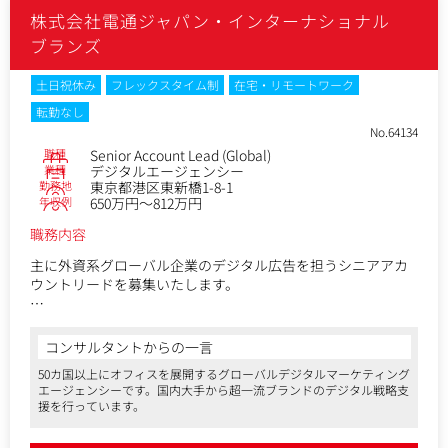
株式会社電通ジャパン・インターナショナル
ブランズ
土日祝休み
フレックスタイム制
在宅・リモートワーク
転勤なし
No.64134
職種
Senior Account Lead (Global)
業種
デジタルエージェンシー
勤務地
東京都港区東新橋1-8-1
年収例
650万円～812万円
職務内容
主に外資系グローバル企業のデジタル広告を担うシニアアカ
ウントリードを募集いたします。
国内外のチームと連携して、世界有数のグローバル・クライ
アントとお仕事をしていただきます。
コンサルタントからの一言
50カ国以上にオフィスを展開するグローバルデジタルマーケティング
＜具体的な仕事内容＞
エージェンシーです。国内大手から超一流ブランドのデジタル戦略支
・アカウントマネジメント全般
援を行っています。
・デジタルメディアのプランニングおよび提案書作成（運用
型デジタル広告施策中心）