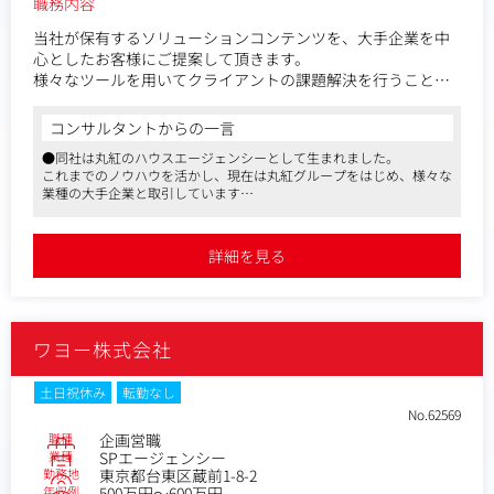
職務内容
当社が保有するソリューションコンテンツを、大手企業を中
心としたお客様にご提案して頂きます。
様々なツールを用いてクライアントの課題解決を行うことが
可能で、自社にグラフィック制作やWeb制作機能を備えてい
ることから、顧客に合わせ柔軟に対応することができます。
コンサルタントからの一言
ご自身でアサインした社外パートナーと協働することも可能
●同社は丸紅のハウスエージェンシーとして生まれました。
であるため、比較的自由度高く裁量を持って営業を行うこと
これまでのノウハウを活かし、現在は丸紅グループをはじめ、様々な
が出来ます。
業種の大手企業と取引しています
●スケールの大きな企業の課題を抽出し、企画提案から進行管理まで
このような環境を背景に、企業ブランディングのコンサルテ
すべての経験を積めるのも同社の特徴です
ィングを行い、広告媒体やWeb・映像・印刷物などのコミュ
●スケールの大きさから、忙しいイメージになるかもしれませんが、
詳細を見る
同社は就業環境も良く、残業は月20時間程度。ワークライフバランス
ニケーションツールを通じて、クライアントの課題解決を導
のとれる会社です
きます。
企業ブランドのコンサルタント営業として、クライアントの
ワヨー株式会社
課題抽出から企画の提案、制作進行管理、効果検証、アフタ
ーフォローまでをお任せします。
土日祝休み
転勤なし
〈クライアントについて〉
No.62569
メーカーや商社など大手クライアントが多い中、
職種
企画営職
すでにお取引のあるクライアントを
業種
SPエージェンシー
勤務地
東京都台東区蔵前1-8-2
先輩社員の指導のもと5～10社程度ご担当いただきます。
年収例
500万円～600万円