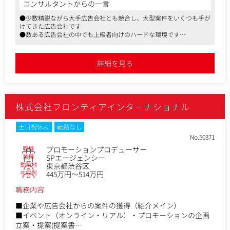
経験者はその知見を武器にプロジェクトの中核を担い、未経
コンサルタントからの一言
験者はチーム体制のもとで実践を通じて力をつけていく。
●少数精鋭ながら大手広告会社とも競合し、大型案件をいくつも手が
いずれの場合も、ひとつの専門に閉じない「トータルプロデ
けてきた広告会社です
ューサー」としての働き方が求められます。
●数ある広告会社の中でも上級者向けのハードな環境です
●海外・エンタメ・スポーツには特に強みを持ち、NFT・メタバース
といった新領域でのビジネス展開にも力を入れております
詳細を見る
株式会社フロンティアインターナショナル
土日祝休み
転勤なし
No.50371
職種
プロモーションプロデューサー
業種
SPエージェンシー
勤務地
東京都渋谷区
年収例
445万円～514万円
職務内容
■企業や広告会社からの案件の獲得（紹介メイン）
■イベント（オンライン・リアル）・プロモーションの企画
立案・提案(提案書