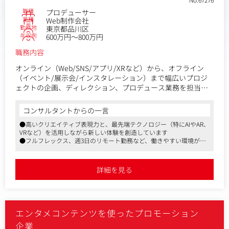
職種
プロデューサー
業種
Web制作会社
勤務地
東京都品川区
年収例
600万円～800万円
職務内容
オンライン（Web/SNS/アプリ/XRなど）から、オフライン
（イベント/展示会/インスタレーション）まで幅広いプロジ
ェクトの企画、ディレクション、プロデュース業務を担当。
キークライアントを持ち、課題抽出から、それらを解決する
時流に即した提案をしていただきます。
コンサルタントからの一言
●高いクリエイティブ表現力と、最先端テクノロジー（特にAIやAR、
＜具体的な業務＞
VRなど）を活用しながら新しい体験を創造しています
・課題解決に向けたコンサル領域での長期的ビジネス設計
●フルフレックス、週3日のリモート勤務など、働きやすい環境が整
・企画立案、プレゼンテーション、クロージング
っています
・効果的なプロモーションをするためのマーケティング戦略
●バーチャル体験や新規ビジネス創出、エンタメ事業、社会課題解決
策定？など
など様々な案件を担当いただきます
詳細を見る
体験型のデジタルコンテンツ、プロジェクションマッピン
グ、没入型デジタルアート、イマーシブ空間、AIコンテンツ
開発など、クライアントニーズや課題解決に応じた体験を提
エンタメコンテンツを使ったプロモーション
供します。
お任せする案件は、バーチャル体験や新規ビジネス創出、エ
企業