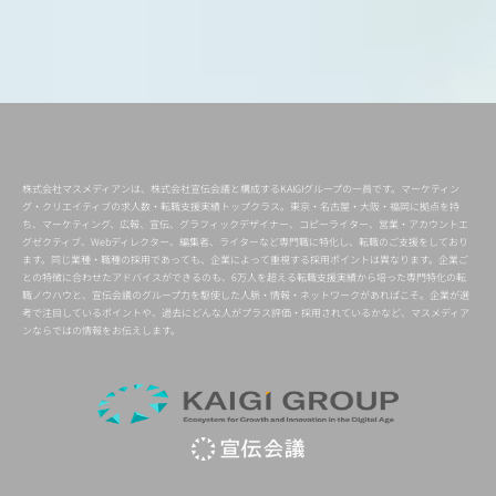
株式会社マスメディアンは、株式会社宣伝会議と構成するKAIGIグループの一員です。マーケティン
グ・クリエイティブの求人数・転職支援実績トップクラス。東京・名古屋・大阪・福岡に拠点を持
ち、マーケティング、広報、宣伝、グラフィックデザイナー、コピーライター、営業・アカウントエ
グゼクティブ、Webディレクター、編集者、ライターなど専門職に特化し、転職のご支援をしており
ます。同じ業種・職種の採用であっても、企業によって重視する採用ポイントは異なります。企業ご
との特徴に合わせたアドバイスができるのも、6万人を超える転職支援実績から培った専門特化の転
職ノウハウと、宣伝会議のグループ力を駆使した人脈・情報・ネットワークがあればこそ。企業が選
考で注目しているポイントや、過去にどんな人がプラス評価・採用されているかなど、マスメディア
ンならではの情報をお伝えします。