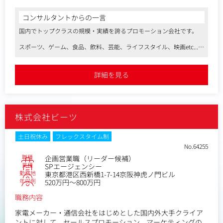
作成・コンテンツ企画・媒体プラン等)
■イベント（オンライン・リアル）・プロモーションの実施
コンサルタントからの一言
に向けて、協力会社へ
国内でトップクラスの規模・実績を誇るプロモーション会社です。
の交渉、段取り、スケジュール管理
■全体の進捗管理
スポーツ、ゲーム、食品、飲料、芸能、ライフスタイル、映画etc...、
■イベント（オンライン・リアル）当日運営・進行
全業界のクライアントを持ち、人の心を動かす、イベントプロモーシ
※いずれはチームのマネジメントにも携わることが可能で
ョンに強みを持ちます。
す。
詳細を見る
新卒も毎年数十人規模で採用をしており、教育体制もしっかりとされ
ております。
業績良く、増員での募集となり、業界未経験も歓迎です。
株式会社ビーツ
土日祝休み
フレックスタイム制
No.64255
職種
企画営業職（リーダー候補）
業種
SPエージェンシー
勤務地
東京都港区西新橋1-7-14京阪神虎ノ門ビル
年収例
520万円～800万円
職務内容
家電メーカー・通信会社をはじめとした国内外大手クライア
ントに対して、セールスプロモーション、マーケティングの