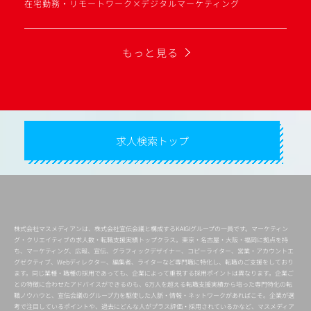
在宅勤務・リモートワーク×デジタルマーケティング
もっと見る
求人検索トップ
株式会社マスメディアンは、株式会社宣伝会議と構成するKAIGIグループの一員です。マーケティン
グ・クリエイティブの求人数・転職支援実績トップクラス。東京・名古屋・大阪・福岡に拠点を持
ち、マーケティング、広報、宣伝、グラフィックデザイナー、コピーライター、営業・アカウントエ
グゼクティブ、Webディレクター、編集者、ライターなど専門職に特化し、転職のご支援をしており
ます。同じ業種・職種の採用であっても、企業によって重視する採用ポイントは異なります。企業ご
との特徴に合わせたアドバイスができるのも、6万人を超える転職支援実績から培った専門特化の転
職ノウハウと、宣伝会議のグループ力を駆使した人脈・情報・ネットワークがあればこそ。企業が選
考で注目しているポイントや、過去にどんな人がプラス評価・採用されているかなど、マスメディア