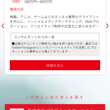
年収例
500万円～650万円
職務内容
映画、アニメ、ゲームなどのエンタメ業界のクライアント
‹
›
を中心に、ソーシャルメディアマーケティング、Webプロ
モーション、クリエイティブ制作や広告などあらゆるデジ
タルマーケティングの手法を駆使した総合的な課題解決提
案をお任せします。
コンサルタントからの一言
●企画力やコンテンツ開発力に強みを持つ会社ですが、最近では
具体的には、クライアントの課題やニーズのヒアリングか
TwitterやInstagramといったソーシャルメディアを活用したプロ
ら始まり、戦略立案、企画提案、そして実施にいたるまで
モーションの事例なども増えてきています
トータルに伴走していただきます。各専門部署とのメンバ
●提案の幅が広く、クライアントの要望や課題感に合わせた最適
ーと円滑に連携しながら、予算達成に向けて自ら計画を立
なソリューションを提供します。また、社内の制作部隊も充実し
て、主体的にアクションを起こしていくフィールドセール
ており、競合に優位な提案が可能です
詳細を見る
●同社は特定のクライアントに売上の多くを依存しているという
スとしての役割を担っていただきます。
ことはなく、広告会社案件と直クライアントの案件のバランスが
良いことも特徴のひとつです
●待遇・福利厚生の充実はもちろんのこと、同社社員の方は、と
ても気さくな方が多いです。実際に長期的に勤続される方も多
く、和気あいあいとやりがいがある社風です
この求人に似た求人を探す