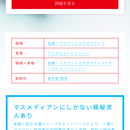
主な仕事内容：
詳細を見る
・広告プロモーションの企画・実施
・マーケティングリサーチを含む戦略立案・プランニング
・デジタルプロモーションやイベントの企画・実施
・外部協力会社のアサイン・協業促進
・各種コンテンツの企画制作・進行管理
・効果検証および改善提案
職種
営業・アカウントエグゼクティブ
【ポジションの魅力】
・観光に強みを持つJTBグループの総合広告代理店機能
業種
デジタルエージェンシー
・国内地域と関連する案件が多く、観光誘客プロモーショ
ンや地域活性事業に携わることができる
職種×業種
営業・アカウントエグゼクティブ×デ
・自社のリソースとして、イベント・HRコンサルティング
ジタルエージェンシー
など、広告プロモーションに捉われない解決手法を有して
いる
勤務地
東京都
関東
・担当クライアントだけに限らない、新規案件へのチャレ
ンジ機会多数
・フレキシブルな働き方（コアタイム無しのフレックス勤
務、リモートワーク可）
マスメディアンにしかない
極秘求
【キャリアプラン】
人あり
広告事業のプロフェッショナルを目指すという一つのスペ
シャリストキャリアや、
実績と宣伝会議グループのネットワークにより、人事だ
イベント事業領域やHR領域の営業など、将来的に幅広いキ
けではなく経営者や部門責任者から直接、極秘の特命案