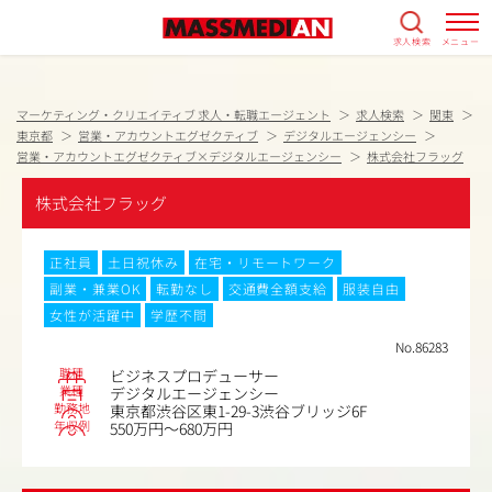
求人検索
メニュー
マーケティング・クリエイティブ 求人・転職エージェント
求人検索
関東
東京都
営業・アカウントエグゼクティブ
デジタルエージェンシー
営業・アカウントエグゼクティブ×デジタルエージェンシー
株式会社フラッグ
株式会社フラッグ
正社員
土日祝休み
在宅・リモートワーク
副業・兼業OK
転勤なし
交通費全額支給
服装自由
女性が活躍中
学歴不問
No.86283
職種
ビジネスプロデューサー
業種
デジタルエージェンシー
勤務地
東京都渋谷区東1-29-3渋谷ブリッジ6F
年収例
550万円～680万円