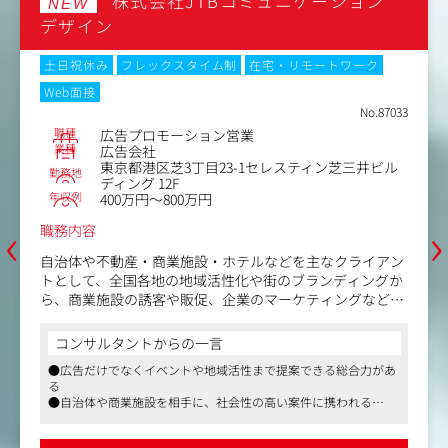
株式会社JTBコミュニケーション
NEW
デザイン
土日祝休み
フレックスタイム制
在宅・リモートワーク
Web面接
No.87033
職種
広告プロモーション営業
業種
広告会社
東京都港区芝3丁目23-1セレスティン芝三井ビル
勤務地
ディング 12F
年収例
400万円～800万円
‹
›
職務内容
自治体や不動産・商業施設・ホテルなどを主なクライアン
トとして、全国各地の地域活性化や街のブランディングか
ら、商業施設の誘客や販促、企業のマーケティングなどに
携わっていただきます。
コンサルタントからの一言
営業兼プロデューサーとして、クライアントが抱えている
●広告だけでなくイベントや地域活性まで提案できる総合力があ
あらゆる課題に対して、広告・プロモーションを中心とし
る
た総合的な企画提案やプロジェクト推進を担っていただき
●自治体や商業施設を相手に、社会性の高い案件に携われる
ます。
●企画立案から実施、効果検証まで一気通貫で関われる
●フルフレックスとリモートの制度あり