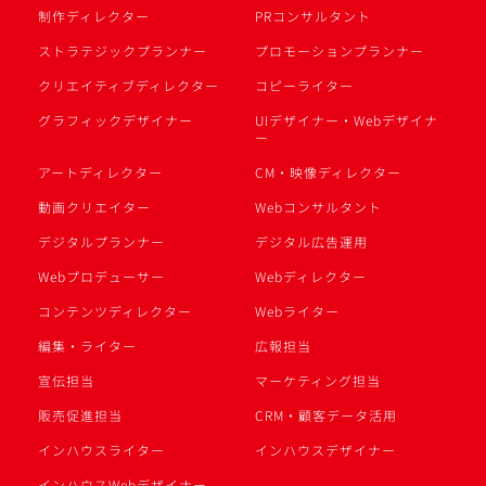
制作ディレクター
PRコンサルタント
ストラテジックプランナー
プロモーションプランナー
クリエイティブディレクター
コピーライター
グラフィックデザイナー
UIデザイナー・Webデザイナ
ー
アートディレクター
CM・映像ディレクター
動画クリエイター
Webコンサルタント
デジタルプランナー
デジタル広告運用
Webプロデューサー
Webディレクター
コンテンツディレクター
Webライター
編集・ライター
広報担当
宣伝担当
マーケティング担当
販売促進担当
CRM・顧客データ活用
インハウスライター
インハウスデザイナー
インハウスWebデザイナー