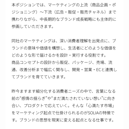
本ポジションでは、マーケティングの上流（商品企画・ポ
ジショニング）～下流（広告・販促・販売チャネル）まで
携わりながら、中長期的なブランド成長戦略にも主体的に
参画していただきます。
同社のマーケティングは、深い消費者理解を出発点に、ブ
ランドの意味や価値を構想し、生活者にどのような価値を
どのような形で届けるかを設計・実行する役割です。
商品コンセプトの設計から販促、パッケージ、売場、流
通、改善分析まで幅広く関与し、開発・営業・ECと連携し
てブランドを育てていきます。
昨今ますます細分化する消費者ニーズの中で、言葉になる
前の“感情の揺らぎ”や“まだ満たされていない想い”に向き
合い、プロダクトで応えていく。そんな「心満たす市場」
をマーケティング起点で仕掛けられるのがSOLIAの特徴で
す。ブランドの思想を現実に変える起点となる仕事です。