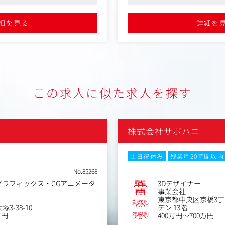
です
に活躍されている方が多いです
れる仕組みがあり、成長意欲のあ
●やった分が報酬に反映される仕
エンサー/KOL（K-POPアイ
■具体的には
る方にオススメです
細を見る
詳細を
ング
・プロジェクトの仕様調整・進
サー事務所との交渉、契約
を並行して担当）
アテンドを含むプロジェクトマ
・要件定義・開発計画・実装
・開発チームやプランナーと
効果測定、分析、改善提案
によるプロジェクト推進
・新しい技術のキャッチアッ
ントのプロモーションを成功へ
この求人に似た求人を探す
ッションです。
を繋ぐ架け橋となり、広告業界
な役割を担っていただきます。
株式会社サボハニ
て経験を積んだ後、マネジメン
ジェクトのプロデューサーな
が可能です。
土日祝休み
残業月20時間以内
No.85268
職種
グラフィックス・CGアニメータ
3Dデザイナー
業種
事業会社
東京都中央区京橋3丁
勤務地
3-38-10
デン 13階
年収例
万円
400万円～700万円