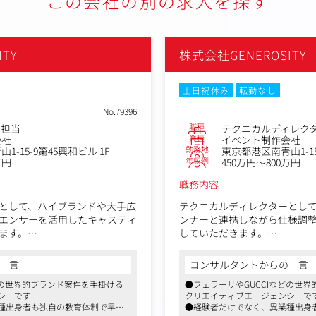
この会社の別の求人を探す
TY
株式会社GENEROSITY
土日祝休み
転勤なし
No.79396
職種
グ担当
テクニカルディレク
業種
会社
イベント制作会社
勤務地
-15-9第45興和ビル 1F
東京都港区南青山1-15
年収例
万円
450万円～800万円
職務内容
として、ハイブランドや大手広
テクニカルディレクターとし
エンサーを活用したキャスティ
ンナーと連携しながら仕様調
ます。
していただきます。
ンサーやK-POPアイドルのキ
Webサイト制作やAR/VRな
受注後の交渉や当日のアテンド
を進める中で、要件定義から
一言
コンサルタントからの一言
トを遂行していただきます。
討、進行管理まで幅広く携わ
どの世界的ブランド案件を手掛ける
●フェラーリやGUCCIなどの世
導く重要な役割を担います。
シーです
クリエイティブエージェンシーで
最新技術をキャッチアップし
種出身者も独自の教育体制で早期
●経験者だけでなく、異業種出身
ランドや大手広告代理店へのキ
を創造するやりがいを感じら