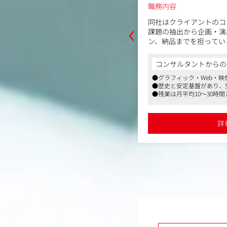
～600万円
職務内容
‹
同社はクライアントのコ
課題の抽出から企画・演
提携プロジェクトであるバーチャルアイ
ン、納品までを担ってい
lette Project（パレプロ）」に所
キャラクターモデルおよび、ライブ・
今回は映像CGアニメー
コンサルタントからの
制作全般を担当いただきます。
頼される広告映像(商品
からの一言
●グラフィック・Web・
ど)やWeb動画の制作
●歴史と安定基盤があり、
で、打合せ参加から実制
プ提携プロジェクトであるバーチャルアイドル
装制作：タレントのキャラクターモデ
●残業は月平均10～30時
立案やディレクションな
ることが可能です
。
っていただきます。
装等の制作に携わることが可能です
年間休日も125日とプライベートも充実で
詳
現状はBtoBジャンル
ですが、今後はBtoCジ
詳細を見る
AfterEffectsをメインに、I
動でグラフィックスキル
とは一線を画す「伝える
て成長できます。
【使用ツール】
After Effects(メイン)、Ill