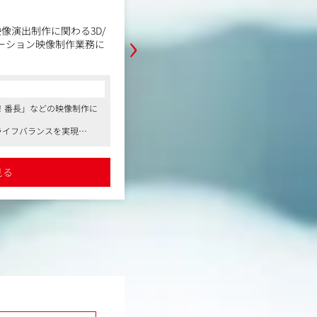
～40代までと幅広い年齢層のメンバーで
職務内容
OSITYの既存サービスを愛し、新規
›
ていくことに貪欲なメンバーが集ま
像演出制作に関わる3D/
ぱちんこ・スロット遊技機の映像演
メーション映像制作業務に
ポジット/3D・2D映像作成ツールを
ョン映像作成ツールを使用したアニ
アやスキルに応じた業務
業務を担当していただきます。
◆コンポジット業務
コンサルタントからの一言
・アニメ作画、3D・2D素材等を映
！番長」などの映像制作に
●「押忍！番長」など人気シリーズの映
イアウト制作（背景・遊
ションの映像制作
●クリエイティブな社風で自由な発想を
・エフェクト等VFXを作成して視覚
クライフバランスを実現
●残業時間平均6.45時間、年間休日125
ションの映像制作
た風通しの良い社風
トアップ
・映像の完成工程となる各種撮影処
ンポジット業務
・3D・2Dソフトを使用して3Dデザ
見る
詳細を見る
像制作
◆オーサリング業務
・編集ソフト(AdobeAfterEffect
用組み込みデータ編集作業
・コンポジット業務範囲の映像の修