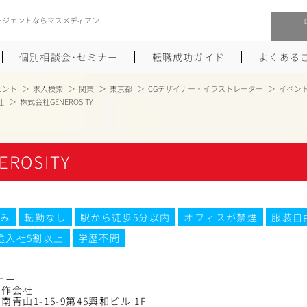
ージェントならマスメディアン
個別相談会･セミナー
転職成功ガイド
よくある
ェント
求人検索
関東
東京都
CGデザイナー・イラストレーター
イベン
社
株式会社GENEROSITY
転職活動を始めるにあたり
メーカー・事業会社への転職
履歴書のつくり方
大手広告会社への転職
ROSITY
職務経歴書のつくり方
エグゼクティブ転職
ポートフォリオのつくり方
しゅふクリ･ママクリ転職
み
転勤なし
駅から徒歩5分以内
オフィスが禁煙
服装自
途入社5割以上
学歴不問
面接対策
年収アップ転職
未経験から広告業界への転職
Uターン･Iターン転職
ナー
制作会社
青山1-15-9第45興和ビル 1F