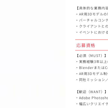
【具体的な業務内
・AR用3Dモデル
・バーチャルコン
・クライアントと
・イベントにおけ
応募資格
【必須（MUST）
・実務経験3年以上
・Blenderまた
・AR用3Dモデル
・同社ミッション
【歓迎（WANT）
・Adobe Photosh
・幅広いクリエイ