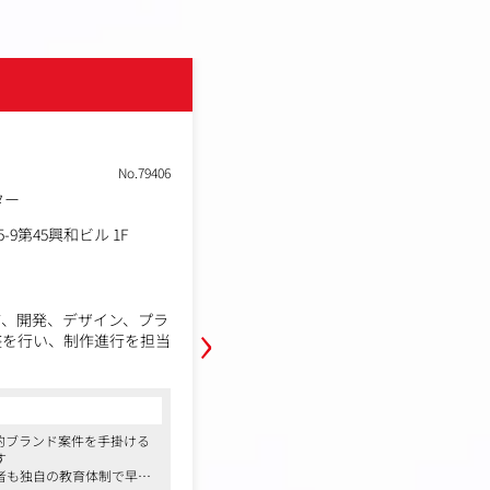
株式会社GENEROSITY
土日祝休み
転勤なし
No.79406
職種
ター
イベントプロジェクトマネ
業種
イベント制作会社
勤務地
-9第45興和ビル 1F
東京都港区南青山1-15-9第4
年収例
650万円～850万円
職務内容
›
て、開発、デザイン、プラ
既存顧客であるハイブランドや大手
整を行い、制作進行を担当
課題解決につながる最適なプロモー
ます。
どのデジタルコンテンツ開発
お客様のニーズを深く理解し、当社
開発計画、実装方法の検
組み合わせることで、唯一無二の体
コンサルタントからの一言
り、プロジェクトの成功を
あなたの提案が、世界的なブランド
界的ブランド案件を手掛ける
●フェラーリやGUCCIなどの世界的ブラ
プロモーションの性質上、
る原動力となります。
す
クリエイティブエージェンシーです
つつ、新たな顧客体験価値
者も独自の教育体制で早期
●経験者だけでなく、異業種出身者も独
れるポジションです。
■ 業務内容