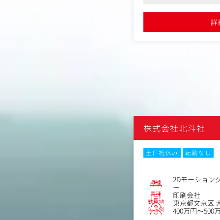
が多いです
に活躍されている方が多い
ャスティング企画提案
反映される仕組みがあり、成長意欲のあ
●やった分が報酬に反映さ
・ミドル～トップインフル
る方にオススメです
詳細を見る
詳
イアントのニーズに基づいた、差別化
ドル含む）のキャスティ
画の立案
・受注後のインフルエン
ント内の各種施策予算の設計と管理
・キャスティング当日の
設営、装飾、映像・音響など企画・制
ネジメント
・キャスティング案件の
:招待状発送からプレゼント企画、当
の設計・実行
ハイブランドやクライア
ョンハブ業務:社内外の関係者との情
導いていただくことがミ
談・レポーティング
セレブリティとブランド
での信頼を確立する重要
するハイブランド、ラグジュアリーブ
p
株式会社北斗社
ントが中心で、1～3カ月単位のプロジ
キャスティング営業とし
並行で担当するスタイルです。販促プ
トや、より大規模なプロ
プアップ店舗、フォトサービス、X
ど、幅広いキャリアパス
・リモートワーク
転勤なし
土日祝休み
転勤なし
ス、タレントキャスティング、会場設
音響など、当社のノウハウやプロダク
プロモーションとなることも多いで
2Dモーション
No.82586
職種
ー
Project担当
業種
印刷会社
勤務地
東京都文京区 大塚
谷区桜丘町1-1渋谷サクラステージSH
年収例
400万円～500
ワー 33F