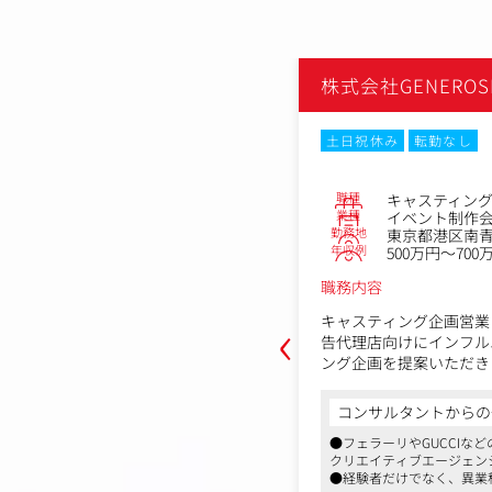
OSITY
株式会社GENEROSI
なし
土日祝休み
転勤なし
No.81969
職種
プランナー
キャスティン
業種
制作会社
イベント制作
勤務地
南青山1-15-9第45興和ビル 1F
東京都港区南青山1
年収例
～600万円
500万円～700
職務内容
‹
やPRイベントなど、ハイブランドや大
キャスティング企画営業
ント企業のフラッグシップイベントの
告代理店向けにインフル
、振り返りまで一気通貫でプロジェク
ング企画を提案いただき
ていただきます。
ミドル～トップインフルエ
デジタルプロダクト、映像・音響、キ
ャスティングを中心に、
からの一言
コンサルタントからの
、さまざまな要素とチームメンバーで
まで一貫してプロジェク
CCIなどの世界的ブランド案件を手掛ける
●フェラーリやGUCCIな
プロジェクトとなることも多いため、
ジェンシーです
クリエイティブエージェン
ンハブとしてプロジェクトを牽引して
■具体的には
、異業種出身者も独自の教育体制で早期
●経験者だけでなく、異業
・既存顧客であるハイブ