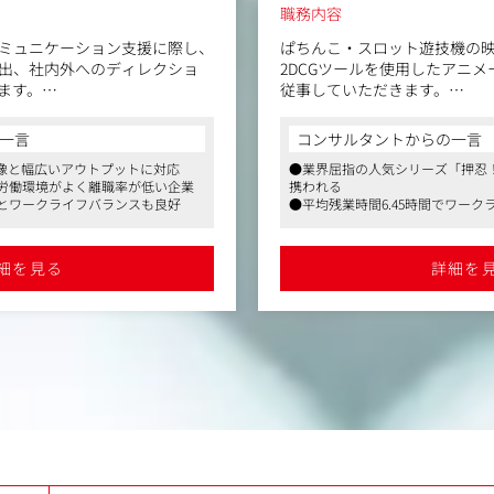
職務内容
ミュニケーション支援に際し、
ぱちんこ・スロット遊技機の映
出、社内外へのディレクショ
2DCGツールを使用したアニ
ます。
従事していただきます。
CGデザイナーとして、キャリ
ターとしてクライアントから依
を担っていただきます。
一言
コンサルタントからの一言
・サービス・企業の紹介映像な
映像と幅広いアウトプットに対応
●業界屈指の人気シリーズ「押忍
を手掛けていただくポジション
・3Dモデリングとシーン・レ
労働環境がよく離職率が低い企業
携われる
作、(ほか、できる方には企画
技機ロゴ・プロップ）
間とワークライフバランスも良好
●平均残業時間6.45時間でワー
ど)納品に至るまでの業務を担
・3Dアニメーション制作
●クリエイティブな発想を重視し
・3Dキャラクター制作、セッ
・AffterEffectsを用いたコ
細を見る
詳細を
の映像制作を手掛けることが多い
ャンルへも拡大する方針です。
llustratorやPhotoshopとの連
も磨ける環境で、SNS量産動画
アニメーション」の専門家とし
ustrator、Photoshop