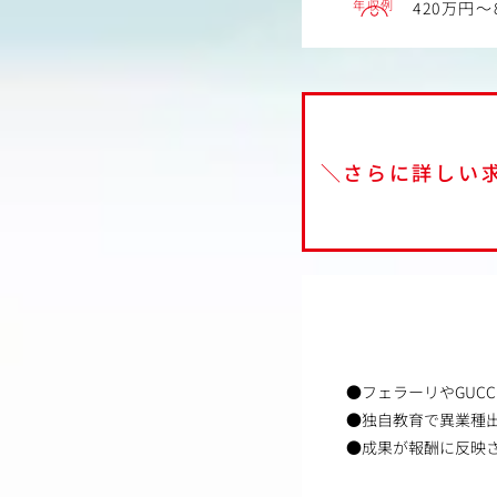
年収例
420万円～
＼さらに詳しい
●フェラーリやGUC
●独自教育で異業種
●成果が報酬に反映