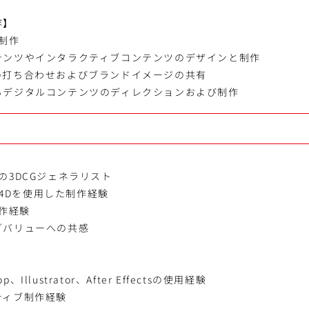
容】
の制作
テンツやインタラクティブコンテンツのデザインと制作
の打ち合わせおよびブランドイメージの共有
るデジタルコンテンツのディレクションおよび制作
】
の3DCGジェネラリスト
はC4Dを使用した制作経験
制作経験
／バリューへの共感
】
op、Illustrator、After Effectsの使用経験
ティブ制作経験