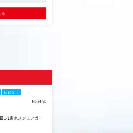
に活躍されている方が多いです
①企画提案
組みがあり、成長意欲のあ
●やった分が報酬に反映される仕組みが
既存顧客であるハイブランドや大手
る方にオススメです
見る
詳細を見る
行管理（同時に3～5案件
ロモーション戦略／企画の提案を行
クライアントから与件（ターゲット
方法の検討
競合情報等）をヒアリングし、自社
の密なコミュニケーション
施策の企画立案を行うプランニング
プと顧客体験価値の設計
② 受注後の製作～納品当日までのプ
メント業務
クライアントと当社デザイン・エン
たプロジェクトチームをリードし、
行管理やスタッフの手配など運営に
ィレクション業務を行い、納品後の
株式会社サボハニ
して行います。
■ 多様なバックグラウンドを持った
転勤なし
土日祝休み
残業月20時間以内
転
現在、社員が約50人と業務委託やイ
どの組織です。
No.84730
エンジニア・デザイナーで約半数、
職種
コンポジッター
プランナー・採用／広報／事業企画
業種
事業会社
で構成されています。
目1-1東京スクエアガー
東京都中央区京橋3丁目1-
勤務地
デン 13階
IT業界・広告業界・制作会社・銀行
年収例
400万円～700万円
TV局等の様々な業界からの出身者が