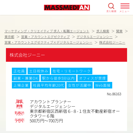
求人検索
メニュー
マーケティング・クリエイティブ 求人・転職エージェント
求人検索
関東
東京都
営業・アカウントエグゼクティブ
デジタルエージェンシー
営業・アカウントエグゼクティブ×デジタルエージェンシー
株式会社ジーニー
株式会社ジーニー
正社員
土日祝休み
在宅・リモートワーク
副業・兼業OK
駅から徒歩5分以内
オフィスが禁煙
上場企業
社員平均年齢20代
女性が活躍中
Web面接
No.86163
職種
アカウントプランナー
業種
デジタルエージェンシー
東京都新宿区西新宿６-８-１住友不動産新宿オー
勤務地
クタワー６階
年収例
500万円～700万円