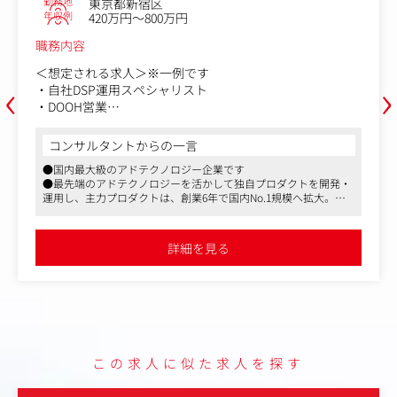
東京都新宿区西新宿６-８-１住友不動産新宿オー
勤務地
クタワー6階
年収例
500万円～1,200万円
職務内容
‹
›
顧客の課題を的確に捉え、継続利用・アップセルへとつな
げる施策を実行することで、プロダクト価値の最大化と顧
客満足度の向上に貢献いただきます。
●業務内容
コンサルタントからの一言
・同社サービス導入におけるオンボーディング支援および
●国内最大級のアドテクノロジー企業です
初期設定のサポート
●最先端のアドテクノロジーを活かして独自プロダクトを開発・
・顧客ごとの利用状況やデータをもとに、課題や改善点を
運用し、主力プロダクトは、創業6年で国内No.1規模へ拡大。現
分析し、最適な提案を実施
状ではSaaS領域に進出し、ほかにDOOH（デジタル屋外広告）事
・顧客満足度の向上と継続利用を目的としたカスタマーサ
業も発足しています
クセス施策の企画・実行
●創業期から海外展開に着手し、本気で世界を目指している稀有
詳細を見る
なベンチャーです
・アップセル・クロスセル機会を創出するための戦略立案
と提案活動
・顧客からの問い合わせやトラブルへの迅速かつ丁寧な対
応
・営業・開発・マーケティングなどの社内関連部署と連携
し、顧客ニーズを製品やサービス改善に反映
この求人に似た求人を探す
・NPSやCSATなど定量・定性データを活用した顧客ロイヤ
ルティの向上施策の実施