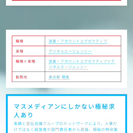
7つの自社メディアを軸に、高単価の商材を法人へ提案し
顧客のマーケティング課題を解決。10名の営業チームで約
50億の予算を動かす、成長事業の最前線を担うポジション
です。
【このポジションの醍醐味】
最大の魅力は、扱える商材の独自性とスケールです。
職種
営業・アカウントエグゼクティブ
業種
デジタルエージェンシー
当社が持つ自社メディアは7つ。タクシーサイネージ(都内
のビジネスパーソン・経営者層へ月間770万人にリーチ)
職種×業種
営業・アカウントエグゼクティブ×デ
や、登録者約70万人のカルチャーメディア「McGuffin」な
ジタルエージェンシー
ど、性質の異なる媒体を運営しています。
勤務地
東京都
関東
広告枠を売るのではなく、クライアントの課題に応じて最
適なメディアを組み合わせ、企画として提案が可能です。
商材単価は高く、10名ほどの営業チームで約50億規模の予
算を扱っています。
マスメディアンにしかない
極秘求
少数精鋭で大きなビジネスを動かす環境だからこそ、一人
人あり
ひとりの裁量と影響力は大きい。
成果は、インセンティブとして報酬に反映されます。
実績と宣伝会議グループのネットワークにより、人事だ
けではなく経営者や部門責任者から直接、極秘の特命案
【お任せしたい業務】