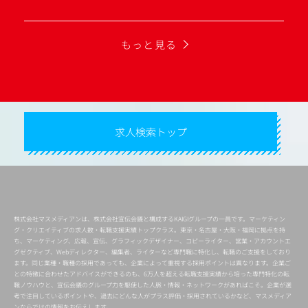
もっと見る
求人検索トップ
株式会社マスメディアンは、株式会社宣伝会議と構成するKAIGIグループの一員です。マーケティン
グ・クリエイティブの求人数・転職支援実績トップクラス。東京・名古屋・大阪・福岡に拠点を持
ち、マーケティング、広報、宣伝、グラフィックデザイナー、コピーライター、営業・アカウントエ
グゼクティブ、Webディレクター、編集者、ライターなど専門職に特化し、転職のご支援をしており
ます。同じ業種・職種の採用であっても、企業によって重視する採用ポイントは異なります。企業ご
との特徴に合わせたアドバイスができるのも、6万人を超える転職支援実績から培った専門特化の転
職ノウハウと、宣伝会議のグループ力を駆使した人脈・情報・ネットワークがあればこそ。企業が選
考で注目しているポイントや、過去にどんな人がプラス評価・採用されているかなど、マスメディア
ンならではの情報をお伝えします。