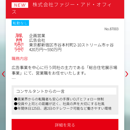
株式会社ニューステクノロジー
NEW
変更の範囲：会社の定める業務
土日祝休み
転勤なし
Web面接
No.86887
職種
企画営業
業種
デジタルメディア
東京都港区南青山三丁目1番34号3rd MINAMI AOY
勤務地
AMA 10階
年収例
504万円～800万円
職務内容
‹
›
【業務内容】
ニューステクノロジーは、国内No.1のPR会社・株式会社
ベクトルのグループ会社です。コンテンツが溢れる時代に
価値が高まる「可処分時間」なかでも、移動中や空間での
すきま時間に着目。タクシーやオフィスビルの休憩所な
コンサルタントからの一言
ど、これまでにない場所にメディアを生み出す、次世代の
●東証プライム上場企業である株式会社ベクトルを親会社に持つ
メディアカンパニーです。
為、安定的な経営基盤があります
●平均年齢33歳となり、30代の方が多く在籍しております。その
現在年間1-2個のペースで新規メディア・事業が立ち上が
為子育て世代も多く、産休育休実績もございます
っており、
●38名の少数精鋭組織のため、一人ひとりの裁量も大きく横断的
少数精鋭の組織体制で、自由度高く、これまでの経験スキ
に業務に携われるので幅広く経験が積めます
詳細を見る
ルを活かしていただけます。