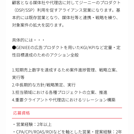
顧客となる媒体社や代理店に対してジーニーのプロダクト
（DSP/SSP）利用を促すアライアンス営業になります。基
本的には既存営業となり、媒体社等と連携・戦略を練り、
対象案件の拡大を図ります。
具体的には・・・
●GENIEEの広告プロダクトを用いたKGI/KPIなど定量・定
性目標達成のためのアクション全般
1.短期売上数字を達成するため案件進捗管理、戦略立案、
実行等
2.中長期的な方針/戦略策定、実行
3.担当領域における各種プロジェクトの立案、推進
4.重要クライアントや代理店におけるリレーション構築
応募資格
・営業経験：2年以上
・CPA/CPI/ROAS/ROIなどを軸とした営業・提案経験：2年