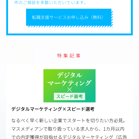
件のご相談を多数いただいています。
7つの自社メディアを活用した、法人への企画提案営業を
担っていただきます。
転職支援サービスお申し込み（無料）
・自社メディアを活用した企画提案、社内チームと連携し
たファシリテート
・既存クライアントの対応、アップセル
・新規クライアントの開拓
案件は、ご依頼・お問い合わせも多くいただきます。
一方で、当社側からアプローチし、新たな取引を生み出し
特集記事
ていくことも期待しています。
自分から仕掛けて事業を伸ばしていける方に、力を発揮い
ただけるポジションです。
デジタルマーケティング×スピード選考
なるべく早く新しい企業でスタートを切りたい方必見。
マスメディアンで取り扱っている求人から、1カ月以内
での内定獲得が目指せるデジタルマーケティング（広告