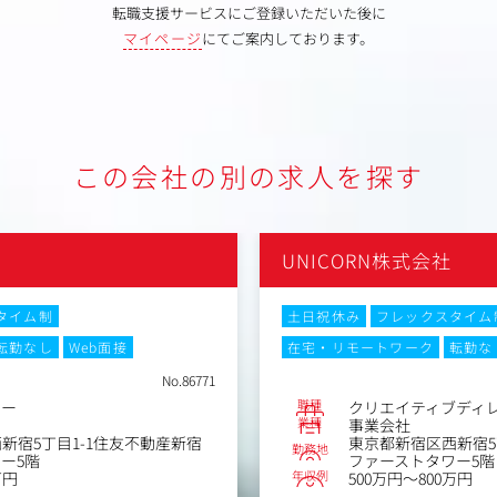
転職支援サービスにご登録いただいた後に
マイページ
にてご案内しております。
この会社の別の求人を探す
UNICORN株式会社
タイム制
土日祝休み
フレックスタイム
転勤なし
Web面接
在宅・リモートワーク
転勤な
No.86771
職種
ター
クリエイティブディ
業種
事業会社
新宿5丁目1-1住友不動産新宿
東京都新宿区西新宿5
勤務地
ー5階
ファーストタワー5階
年収例
万円
500万円～800万円