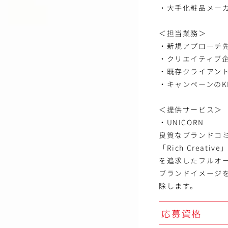
・大手化粧品メー
＜担当業務＞
・新規アプローチ
・クリエイティブ
・既存クライアン
・キャンペーンのK
＜提供サービス＞
・UNICORN
良質なブランドコ
「Rich Creative
を追求したフルオ
ブランドイメージ
除します。
応募資格