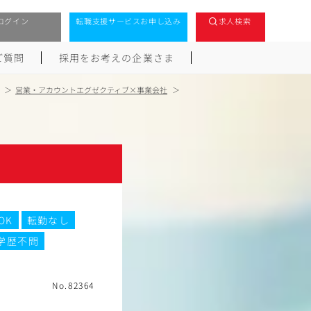
ログイン
転職支援サービスお申し込み
求人検索
ご質問
採用をお考えの企業さま
営業・アカウントエグゼクティブ×事業会社
OK
転勤なし
学歴不問
No.82364