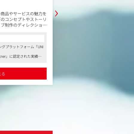
›
職務内容
の商品やサービスの魅力を
ターゲティング設計、広告運用、効
ブのコンセプトやストーリ
ングを一気通貫で行います。
ィブ制作のディレクション
営業やデザイナーとの連携が必要で
ティブ性を駆使してユーザ
上させるために責任をもって自らの
エイティブを制作します。
とが求められる業務ですが、インタ
コンサルタントからの一言
ターとのコミュニケーショ
端に触れることができ、運用広告に
グプラットフォーム「UNI
●大手有名媒体との取り引きは業界トッ
ては、クライアントや広告
身に着けていくことができます。
あり、スマートフォン広告業界の圧倒的
企画の提案や説明をするこ
Partner」に認定された実績
身につけることができます
【具体的な業務内容】
のプロジェクト多数（外資
●IT業界、広告業界、事業主企業への出
・広告運用・入札調整
メーカーなど）
ーション戦略の立案、プランニングスキ
・上記に伴う入稿作業・レポート作
ケター、アナリスト、リサーチャーへジ
見る
詳細を見る
などのさまざまなキャリアパスを描くこ
進行
・第三者への入稿依頼・チェック
●柔軟な在宅ワーク制度、家族や子ども
作成
・広告配信前のシミュレーション・
ど、ユニークかつ自由な社風を象徴する
レクション
成
員の方々が主体性を持って働き続けやす
・広告配信における戦略・立案
ります
・営業担当との効果改善ミーティン
・クライアント先へのアポ同行