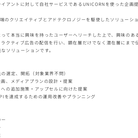
イアントに対して自社サービスであるUNICORNを使った企画
最先端のクリエイティブとアドテクロノジーを駆使したソリューシ
。
よって本当に興味を持ったユーザーへリーチした上で、興味のあ
タラクティブ広告の配信を行い、顕在層だけでなく潜在層にまで
能なソリューションです。
先の選定、開拓（対象業界不問）
企画、メディアプランの設計・提案
トへの追加施策・アップセルに向けた提案
PIを達成するための運用改善やプランニング
カー
ー
業