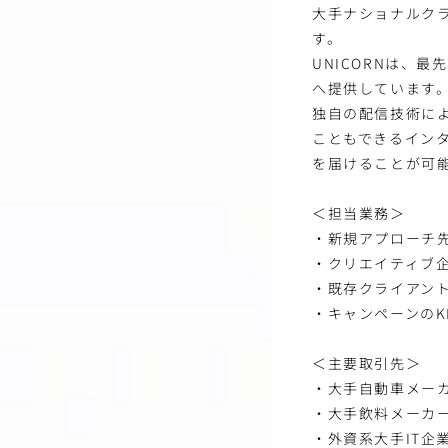
大手ナショナルクラ
す。
UNICORNは、
へ提供しています
独自の配信技術に
こともできるイン
を届けることが可
＜担当業務＞
・新規アプローチ
・クリエイティブ
・既存クライアン
・キャンペーンのK
＜主要取引先＞
・大手自動車メー
・大手飲料メーカ
・外資系大手IT企