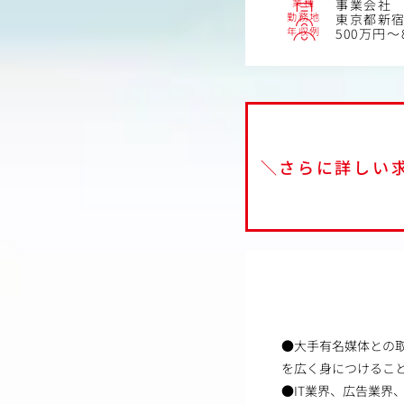
業種
事業会社
勤務地
東京都新宿
年収例
500万円～
＼さらに詳しい
●大手有名媒体との
を広く身につけるこ
●IT業界、広告業