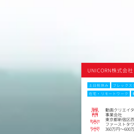
式会社
UNICORN株式会社
ックスタイム制
土日祝休み
フレックス
ーク
転勤なし
Web面接
在宅・リモートワーク
No.82365
職種
動画クリエイ
業種
事業会社
宿区西新宿5丁目1-1住友不動産新宿
東京都新宿区西
勤務地
トタワー5階
ファーストタワ
年収例
～800万円
360万円～600