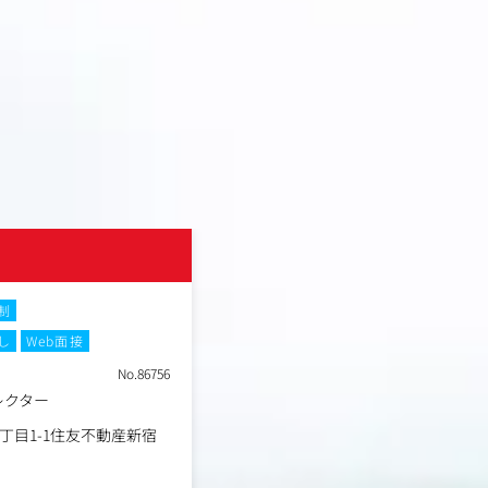
UNICORN株式会社
制
土日祝休み
フレックスタイム制
し
Web面接
在宅・リモートワーク
転勤なし
W
No.86756
職種
レクター
広告運用
業種
事業会社
丁目1-1住友不動産新宿
東京都新宿区西新宿5丁目1
勤務地
ファーストタワー5階
年収例
500万円～800万円