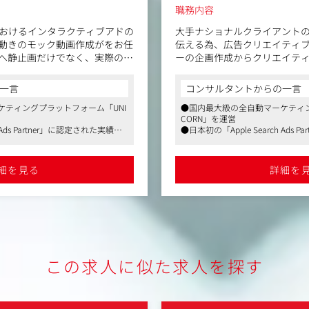
職務内容
おけるインタラクティブアドの
大手ナショナルクライアント
動きのモック動画作成がをお任
伝える為、広告クリエイティ
へ静止画だけでなく、実際の挙
ーの企画作成からクリエイテ
に伝わるPV・モック動画を定
までを行います。インタラク
受注の確率を最大化させる役割
ーが興味を持ってくれるクリ
一言
コンサルタントからの一言
社内営業担当、制作クリエイ
ケティングプラットフォーム「UNI
●国内最大級の全自動マーケティン
ビデオ）などを制作するポジシ
ンを取りながら、場合によっ
CORN」を運営
代理店へ直接クリエイティブ
 Ads Partner」に認定された実績
●日本初の「Apple Search Ads 
ともあります。
ントとのプロジェクト多数（外資
●大手ナショナルクライアントと
手飲料メーカーなど）
系大手自動車メーカー、大手飲料
イティブ・デザイン制作
【担当業務】
レワーク、副業可能など柔軟な働
細を見る
詳細を
・クリエイティブ企画会議の
度でキャリアアップを支援
・クリエイティブコンセプト
・クリエイティブ制作のディ
・広告配信結果の分析
この求人に似た求人を探す