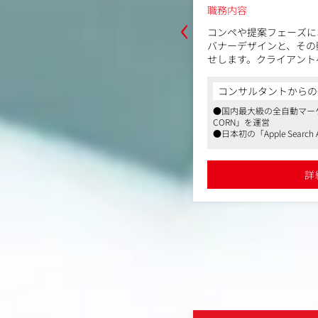
‹
職務内容
計、広告運用、効果検証、レポーティ
コンペや提案フェーズに
行います。
バナーデザインと、その
との連携が必要であり、広告効果を向
せします。クライアント
任をもって自らの裁量で動いていくこ
動や世界観がダイレクト
務ですが、インターネット広告の最先
常的に提示することで、
からの一言
コンサルタントからの
でき、運用広告についての深い知見を
を担います。
取り引きは業界トップクラスのシェアが
●国内最大級の全自動マー
とができます。
※PV（プロモーション
ン広告業界の圧倒的な情報・知識を広く
CORN」を運営
ョンではありません。
きます
●日本初の「Apple Search
容】
界、事業主企業への出向や、デジタルプロモ
●大手ナショナルクライア
調整
【担当業務】
、プランニングスキルの獲得担当、マー
系大手自動車メーカー、大
作業・レポート作成
・提案時におけるクリエ
、リサーチャーへジョブローテーション
●フレックスタイム制やテ
詳細を見る
詳
ャリアパスを描くことも可能です
き方を推進
依頼・チェック
・モック動画の作成
制度、家族や子どもを支援する制度な
●ジョブローテーション制
ミュレーション・ターゲティング案作
由な社風を象徴する制度が複数あり、社
持って働き続けやすい制度が充実してお
る戦略・立案
果改善ミーティング
へのアポ同行