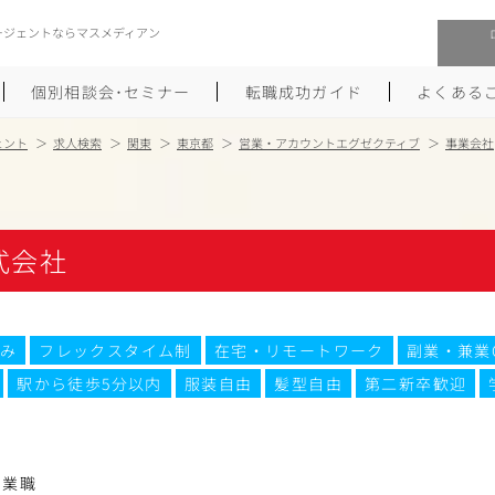
ージェントならマスメディアン
個別相談会･セミナー
転職成功ガイド
よくある
ェント
求人検索
関東
東京都
営業・アカウントエグゼクティブ
事業会社
転職活動を始めるにあたり
メーカー・事業会社への転職
履歴書のつくり方
大手広告会社への転職
株式会社
職務経歴書のつくり方
エグゼクティブ転職
ポートフォリオのつくり方
しゅふクリ･ママクリ転職
み
フレックスタイム制
在宅・リモートワーク
副業・兼業
駅から徒歩5分以内
服装自由
髪型自由
第二新卒歓迎
面接対策
年収アップ転職
未経験から広告業界への転職
Uターン･Iターン転職
営業職