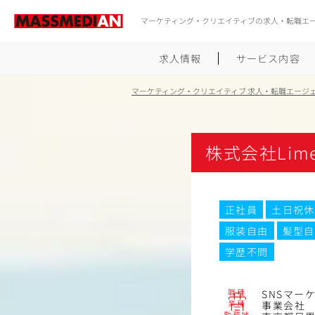
マーケティング・クリエイティブの求人・転職エ
求人情報
サービス内容
マーケティング・クリエイティブ 求人・転職エージ
株式会社Lim
正社員
土日祝休
服装自由
髪型自
学歴不問
職種
SNSマー
業種
事業会社
勤務地