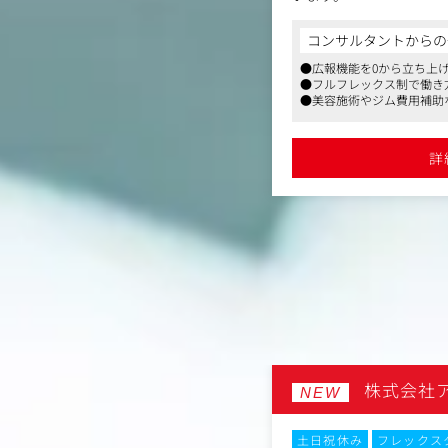
k,instagram,YouTubeショート等）
一方で、マーケティング
コンサルタントからの
集
あり、会社としての発信
からの一言
設定、および広告運用
●広報機能を0から立ち上
加速と企業ブランドの確
成長と200店舗の拡大実績が示すスケール
●フルフレックス制で働き
/CVR）に基づいた、クリエイティブ
す
●美容施術やジム費用補助
現在、広報専任人材はお
や抜擢文化が整い、成果が報酬とキャリア
信を行っている状況です
立ち上げ・強化」を担っ
副業可・充実した美容支援など、働きや
詳
充実しています
します。
詳細を見る
以下のような広報業務を
画・実行していただきま
＜具体的な業務＞
・広報戦略の企画・設計
・メディアリレーション
b、業界メディアなど）
・プレスリリースの作成
・SNS・オウンドメデ
・社内広報（インナーブ
AGE technologies
株式会社
NEW
・代表やブランドの対外
応、登壇資料など）
・求人媒体（wantedl
転勤なし
土日祝休み
フレックス