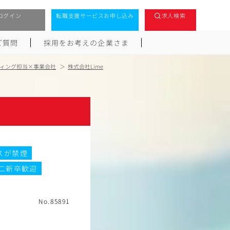
ログイン
転職支援サービスお申し込み
求人検索
ご質問
採用をお考えの企業さま
ィング担当×事業会社
株式会社Lime
スが禁煙
二新卒歓迎
No.85891