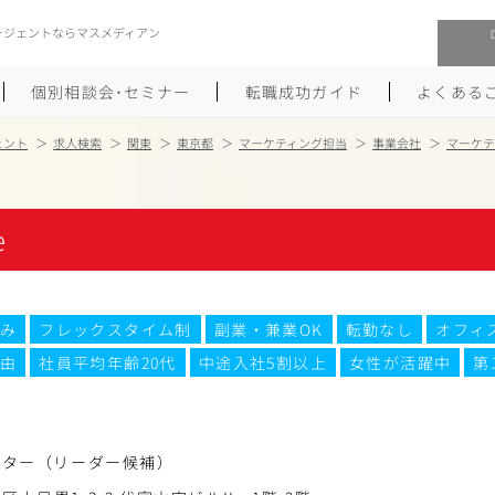
ージェントならマスメディアン
個別相談会･セミナー
転職成功ガイド
よくある
ェント
求人検索
関東
東京都
マーケティング担当
事業会社
マーケテ
転職活動を始めるにあたり
メーカー・事業会社への転職
e
履歴書のつくり方
大手広告会社への転職
職務経歴書のつくり方
エグゼクティブ転職
み
フレックスタイム制
副業・兼業OK
転勤なし
オフィ
ポートフォリオのつくり方
しゅふクリ･ママクリ転職
由
社員平均年齢20代
中途入社5割以上
女性が活躍中
第
面接対策
年収アップ転職
未経験から広告業界への転職
Uターン･Iターン転職
ケター（リーダー候補）