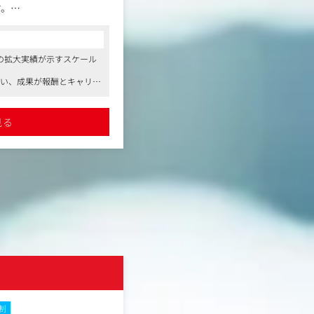
す。
業部内でメンバーと連携しながら課
SNS・CRMなどを適切に組み合わ
のは、一時的な「獲得」で
ションです。
コンサルタントからの一言
「LTV（顧客生涯価
舗の拡大実績が示すスケール
●前年度比200％の成長と200店舗の拡
【担当領域】
感のある事業環境です
1,300万円・広告月予
・店舗・D2Cのマーケティング施策
整い、成果が報酬とキャリア
●年4回の昇給機会や抜擢文化が整い、成
は動いています。
・広告運用の管理（ROAS/LTV/CA
に直結します
・SNS／コンテンツ施策の企画～実
した美容支援など、働きや
●フルフレックス・副業可・充実した美
価）さえ良ければいい」と
・顧客データを活用したCRM施策（L
す
すさと学びの制度が充実しています
見る
詳細を見る
決済承認率や継続率、そし
ど）
え、LTV・CRMの設計
・必要に応じた新しい集客チャネル
に担ってくれる中心メンバ
・将来的なマーケ組織の構築・メン
れた媒体で回す」という守
成長のために「何が必要
、組織の基盤づくりから携
います。
上げを計画しており、今回
株式会社サイバー
の実務からスタートしつ
NEW
ジャーとして1ブランド
想定しています。
制
土日祝休み
在宅・リモートワーク