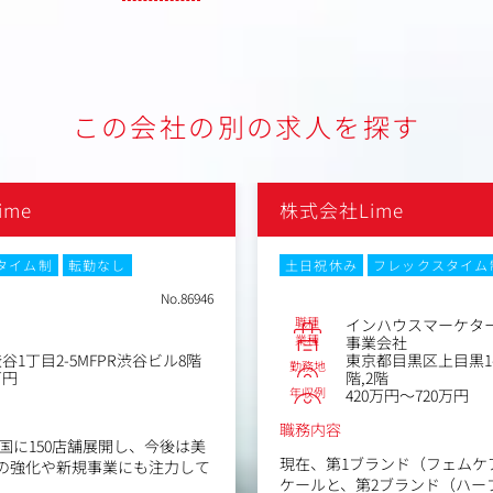
この会社の別の求人を探す
ime
株式会社Lime
タイム制
転勤なし
土日祝休み
フレックスタイム
No.86946
職種
インハウスマーケタ
業種
事業会社
1丁目2-5MFPR渋谷ビル8階
東京都目黒区上目黒1-3
勤務地
万円
階,2階
年収例
420万円～720万円
職務内容
国に150店舗展開し、今後は美
現在、第1ブランド（フェムケア /
業の強化や新規事業にも注力して
ケールと、第2ブランド（ハー