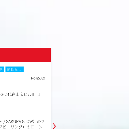
株式会社Lime
制
転勤なし
土日祝休み
フレックスタイム制
転
No.85889
職種
ー
D2Cマーケティング（マネ
業種
事業会社
-2 代官山宝ビルII 1
東京都目黒区上目黒1-3-2 
勤務地
階,2階
年収例
420万円～720万円
職務内容
›
 SAKURA GLOW）のス
事業目標に沿って、必要なマーケテ
ブピーリング）のローン
画・実行し、売上を伸ばす仕組みを