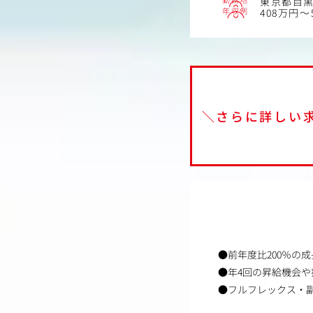
東京都目黒区
年収例
408万円～
＼さらに詳しい
●前年度比200％の
●年4回の昇給機会
●フルフレックス・