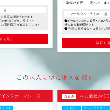
チ準備が並行して進んでいま
・広報の機能はまだ発展途上で
一言
D2C事業において最も重要な
力を高めることで、事業成長の
コンサルタントからの一言
はなく、お客様に長く愛される
げる貴重な経験ができます
立が必要なフェーズです。
方の自由度が高い環境です
●前年度比200％の成長と200店
値）」の最大化です。
など福利厚生が充実しています
感のある事業環境です
昨年立ち上げた事業ですが、売上
らず、人事責任者が兼任して発
●年4回の昇給機会や抜擢文化が
算1,000万円規模で既に事業
。そのため、今回「広報機能の
に直結します
ていただける経験者の方を募集
●フルフレックス・副業可・充実
細を見る
広告運用では「CPA（獲得単
すさと学びの制度が充実していま
詳細を
いう視点ではなく、その先の
て事業利益までを自分事として捉
、事業責任者や代表とともに企
から仕組みづくりまでを一緒
す。
ーを募集します。
「決められた予算を、決めら
（中長期・短期）
りの広告運用ではなく、事業
構築・対応（TV、雑誌、We
この求人に似た求人を探す
か」を自ら仮説を持って考え
わっていただきたいと考えて
・配信
ィアの運用戦略立案と実行
Limeは年間3ブランドの立ち
ランディング）の企画・運用
アインファーマシーズ
株式会社JMDC
入社いただく方には広告運用
NEW
発信の支援（インタビュー対
つ、ゆくゆくはブランドマネー
を丸ごと担うキャリアパスを
y等）の運用
タイム制
土日祝休み
フレックスタイム