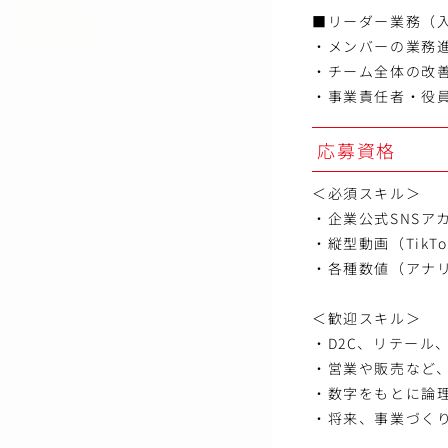
■リーダー業務（
・メンバーの業務
・チーム全体の改善
・事業責任者・役
応募資格
＜必須スキル＞
・企業公式SNSア
・縦型動画（TikTok
・各種数値（アナ
＜歓迎スキル＞
・D2C、リテール
・営業や販売など
・数字をもとに論
・将来、事業づく