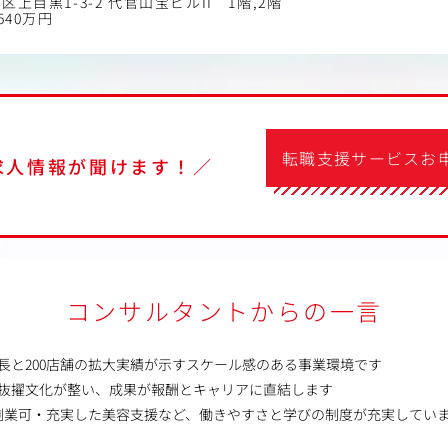
上目黒1-3-2 代官山宝ビルII 1階,2階
540万円
転職支援サービスお
求人情報が聞けます！／
コンサルタントからの一言
成長と200店舗の拡大実績が示すスケール感のある事業環境です
や抜擢文化が整い、成果が報酬とキャリアに直結します
副業可・充実した美容支援など、働きやすさと学びの制度が充実してい