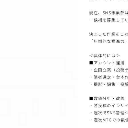
現在、SNS事業部
ー候補を募集して
決まった作業をこ
「圧倒的な推進力
＜具体的には＞
■アカウント運用
・企画立案（投稿
・演者選定・台本
・撮影・編集・投稿まで
■数値分析・改善
・各投稿のインサイ
・週次でSNS管理
・週次MTGでの数