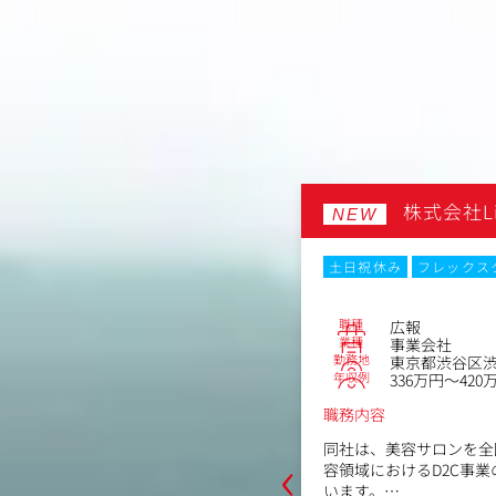
株式会社L
NEW
ックスタイム制
転勤なし
土日祝休み
フレックス
No.85529
職種
クリエイター
広報
業種
事業会社
勤務地
区上目黒1-3-2 代官山宝ビルII 1
東京都渋谷区渋谷
年収例
336万円～420
～540万円
職務内容
‹
同社は、美容サロンを全
を加速させる「売れるクリエイティブ」
容領域におけるD2C事
います。
います。