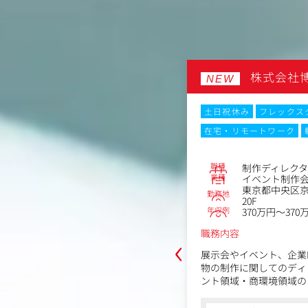
株式会社
NEW
ックスタイム制
土日祝休み
フレックス
ーク
転勤なし
在宅・リモートワーク
No.86287
職種
ルアカウントマネージャー
制作ディレク
業種
制作会社
イベント制作
央区京橋3-1-1東京スクエアガーデン
東京都中央区京
勤務地
20F
年収例
1,000万円
370万円～370
‹
職務内容
中心とした海外案件において、営業・ア
展示会やイベント、企業
ントの中核としてプロジェクトを推進
物の制作に関してのディ
。単なる営業ではなく、市場調査から
ント領域・商環境領域の
ートナーとのネットワーク構築、プロ
業務設計責任者として施
、一気通貫で携わるポジションです。
お任せします。