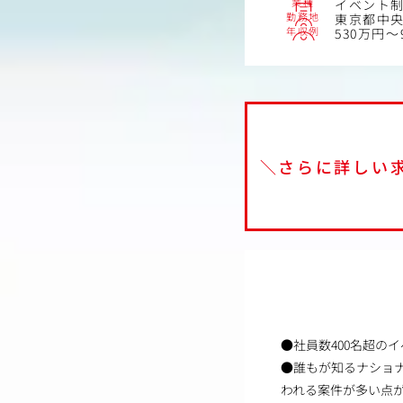
業種
イベント
勤務地
東京都中央
年収例
530万円～
＼さらに詳しい
●社員数400名超の
●誰もが知るナショ
われる案件が多い点