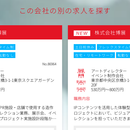
この会社の別の求人を探す
博展
株式会社博展
NEW
タイム制
土日祝休み
フレックスタイム
転勤なし
在宅・リモートワーク
転勤な
No.86964
職種
ター
アートディレクター
業種
会社
イベント制作会社
橋3-1-1東京スクエアガーデン
東京都中央区京橋3-
勤務地
20F
年収例
万円
530万円～800万円
職務内容
PR施設・店舗で使用する造作
IPコンテンツを活用した体験
レクション業務、展示会、イベ
ロジェクトにおいて、ビジュ
プロジェクト実施設計段階から
レクションを担っていただき
工管理業務全般を計画、推進を
単に個別制作物をディレクショ
持つ世界観や魅力をどのよう