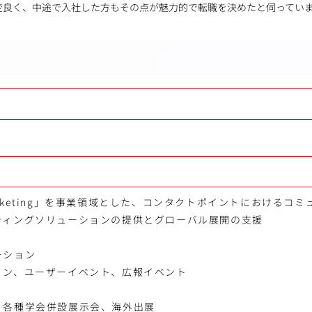
変良く、中途で入社した方もその点が魅力的で転職を決めたと伺ってい
e Marketing」を事業領域とした、コンタクトポイントにおける
ティングソリューションの提供とグローバル展開の支援
ーション
ョン、ユーザーイベント、広報イベント
、各種学会併設展示会、海外出展