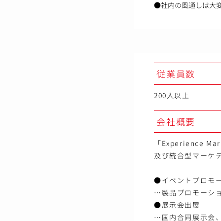
●社内の風通しは大
従業員数
200人以上
会社概要
「Experienc
及び統合型マーケ
●イベントプロモ
…製品プロモーシ
●展示会出展
…国内合同展示会