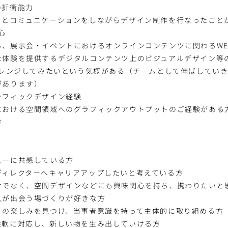
の折衝能力
トとコミュニケーションをしながらデザイン制作を行なったこと
心
る、展示会・イベントにおけるオンラインコンテンツに関わるWE
な体験を提供するデジタルコンテンツ上のビジュアルデザイン等
ャレンジしてみたいという気概がある（チームとして伸ばしてい
があります）
ラフィックデザイン経験
における空間領域へのグラフィックアウトプットのご経験がある
方
ューに共感している方
ディレクターへキャリアアップしたいと考えている方
けでなく、空間デザインなどにも興味関心を持ち、携わりたいと
人が出会う場づくりが好きな方
りの楽しみを見つけ、当事者意識を持って主体的に取り組める方
柔軟に対応し、新しい物を生み出していける方