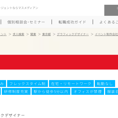
ージェントならマスメディアン
個別相談会･セミナー
転職成功ガイド
よくある
ェント
求人検索
関東
東京都
グラフィックデザイナー
イベント制作会社
転職活動を始めるにあたり
メーカー・事業会社への転職
履歴書のつくり方
大手広告会社への転職
職務経歴書のつくり方
エグゼクティブ転職
ポートフォリオのつくり方
しゅふクリ･ママクリ転職
み
フレックスタイム制
在宅・リモートワーク
転勤なし
研修制度充実
駅から徒歩5分以内
オフィスが禁煙
服装
面接対策
年収アップ転職
未経験から広告業界への転職
Uターン･Iターン転職
ックデザイナー