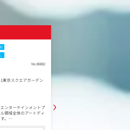
株式会社博展
制
土日祝休み
フレックスタイム制
し
在宅・リモートワーク
転勤なし
No.86882
職種
イベント制作ディレクター
業種
イベント制作会社
勤務地
1-1東京スクエアガーデン
東京都中央区
年収例
530万円～900万円
職務内容
›
展示会やイベント、企業PR施設・店
型エンターテインメントプ
物の制作に関してのディレクション
アル領域全体のアートディ
ント領域・商環境領域のプロジェク
ます。
業務設計責任者として施工管理業務
ンするのではなく、IPが
お任せします。
コンサルタントからの一言
に体験として届けるかを考