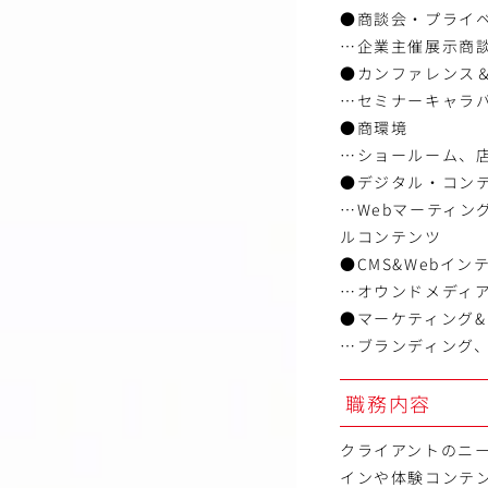
●商談会・プライ
…企業主催展示商
●カンファレンス
…セミナーキャラ
●商環境
…ショールーム、
●デジタル・コン
…Webマーティ
ルコンテンツ
●CMS&Webイン
…オウンドメディア
●マーケティング
…ブランディング
職務内容
クライアントのニ
インや体験コンテ