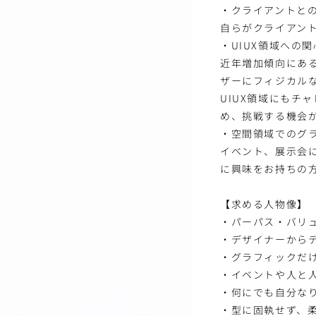
・クライアントと
自らがクライアン
・UIUX領域への関
近年増加傾向にあ
ザーにフィジカル
UIUX領域にもチ
め、挑戦する機会
・空間領域でのグ
イベント、展示会
に興味をお持ちの
【求める人物像】
・パーパス・バリ
・デザイナーから
・グラフィックだ
・イベントや人と
・何にでも自分な
・型に固執せず、