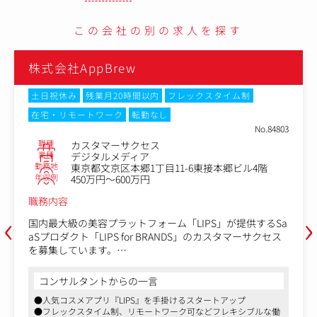
この会社の別の求人を探す
株式会社AppBrew
土日祝休み
残業月20時間以内
フレックスタイム制
在宅・リモートワーク
転勤なし
No.84803
職種
カスタマーサクセス
業種
デジタルメディア
勤務地
東京都文京区本郷1丁目11-6東接本郷ビル4階
年収例
450万円～600万円
職務内容
‹
›
国内最大級の美容プラットフォーム「LIPS」が提供するSa
aSプロダクト「LIPS for BRANDS」のカスタマーサクセス
を募集しています。
本ポジションでは、ツールの活用支援にとどまらず、美容
コンサルタントからの一言
ブランドのマーケティング成果を最大化するパートナーと
●人気コスメアプリ『LIPS』を手掛けるスタートアップ
して、戦略設計から施策実行・改善まで一貫して伴走して
●フレックスタイム制、リモートワーク可などフレキシブルな働
いただきます。