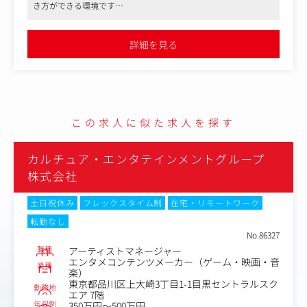
き方ができる環境です
●裁量ある環境ですので、ご自身の施策が直接サービスの成長に
クチコミやユーザーデータを活用しながら、課題の特定か
直結するため責任は重大ですが、その分キャリアやスキルにレバ
ら施策の企画・実行・改善までを推進し、ブランドの認
レッジが効く経験が得られます
詳細を見る
知・売上の成長を支援していくポジションです。
■具体的には
- オンボーディングおよびユーザートレーニング
- 顧客の課題に応じたナーチャリング施策の企画・実行
- チャーンリスクの特定および改善施策の推進
この求人に似た求人を探す
- 契約更新に向けたコミュニケーション設計
- アップセル／クロスセルの戦略立案および実行
- カスタマーサクセスの業務フロー設計・改善
カルチュア・エンタテインメントグループ
株式会社
■LIPS for BRANDSとは
「LIPS for BRANDS」は、LIPS上に美容ブランドの公式ア
土日祝休み
フレックスタイム制
在宅・リモートワーク
カウントを開設し、ブランドとユーザーをつなぎ、継続的
なコミュニケーションを通じてファン化を促進するマーケ
転勤なし
ティング支援プロダクトです。
No.86327
データを活用しながら、ターゲット設計からコンテンツ企
職種
アーティストマネージャー
画、施策の実行・改善までを一貫して支援し、ブランドの
エンタメコンテンツメーカー（ゲーム・映画・音
業種
楽）
認知拡大から購買につながる体験を設計します。
東京都品川区上大崎3丁目1-1目黒セントラルスク
勤務地
エア 7階
年収例
350万円～500万円