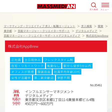
求人検索
メニュー
マーケティング・クリエイティブ 求人・転職エージェント
求人検索
関東
東京都
芸能マネージャー・クリエイターサポート
デジタルメディア
芸能マネージャー・クリエイターサポート×デジタルメディア
株式会社AppBrew
株式会社AppBrew
正社員
土日祝休み
フレックスタイム制
在宅・リモートワーク
転勤なし
駅から徒歩5分以内
オフィスが禁煙
服装自由
社員平均年齢20代
女性が活躍中
第二新卒歓迎
学歴不問
No.85461
職種
インフルエンサーマネジメント
業種
デジタルメディア
勤務地
東京都文京区本郷1丁目11-6東接本郷ビル4階
年収例
450万円～600万円