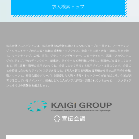
求人検索トップ
株式会社マスメディアンは、株式会社宣伝会議と構成するKAIGIグループの一員です。マーケティン
グ・クリエイティブの求人数・転職支援実績トップクラス。東京・名古屋・大阪・福岡に拠点を持
ち、マーケティング、広報、宣伝、グラフィックデザイナー、コピーライター、営業・アカウントエ
グゼクティブ、Webディレクター、編集者、ライターなど専門職に特化し、転職のご支援をしており
ます。同じ業種・職種の採用であっても、企業によって重視する採用ポイントは異なります。企業ご
との特徴に合わせたアドバイスができるのも、6万人を超える転職支援実績から培った専門特化の転
職ノウハウと、宣伝会議のグループ力を駆使した人脈・情報・ネットワークがあればこそ。企業が選
考で注目しているポイントや、過去にどんな人がプラス評価・採用されているかなど、マスメディア
ンならではの情報をお伝えします。