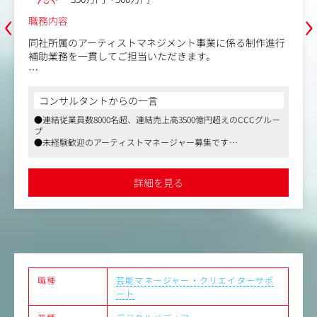
‹
›
職務内容
同社所属のアーティストマネジメント事業に係る制作進行
補助業務を一貫してご担当いただきます。
＜具体的には＞
・制作進行管理：スケジュール管理、スタッフや外注先と
コンサルタントからの一言
の調整・連携、業務進捗の管理
●連結従業員数8000名超、連結売上高3500億円超えのCCCグルー
・サポート業務：アーティストマネージャーやプロデュー
プ
サーの補佐、資料作成、会議準備
●未経験歓迎のアーティストマネージャー募集です
・予算/調整管理：スタジオ利用料、スタッフ報酬、外注
●ハイブリットワーク導入、フレックスタイム制、過度な残業な
費など予算進捗の把握や調整
しなど働きやすい環境です
・制作ディレクション補助：楽曲制作の進捗チェック、ス
詳細を見る
タジオやスタッフの手配、クオリティ確認
・A&R/マネジメント補助：アーティストの魅力を引き出す
企画立案や宣伝戦略、素材制作補助など
■キャリアアップについて■
ご本人の適性や志向に応じて、将来的にはプロデューサー
として全体を統括するポジションへのステップアップや、
職種
芸能マネージャー・クリエイターサポ
アシスタントプロデューサーとしての専門性を高めるキャ
ート
リアの両方が可能です。