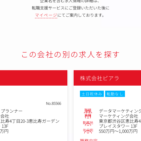
企業名を含む求人情報の詳細は、
転職支援サービスにご登録いただいた後に
マイページ
にてご案内しております。
この会社の別の求人を探す
株式会社ピアラ
土日祝休み
転勤なし
No.85566
職種
クプランナー
データマーケティン
業種
グ会社
マーケティング会社
比寿4丁目20-3恵比寿ガーデン
東京都渋谷区恵比寿4
勤務地
13F
プレイスタワー 13F
年収例
0万円
550万円～1,000万円
職務内容