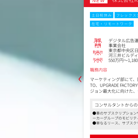
担当ではありません。
NEW
市場や消費者インサイト
ュニケーション戦略、SN
月20時間以内
在宅・リモートワーク
土日祝休み
フレックス
策までを横断的に設計し
走するポジションです。
在宅・リモートワーク
戦略だけを提案して終わ
No.86703
しながら成果創出まで携
職種
コンサルタント
デジタル広告
また、2030年売上1,0
業種
ビス・ソリューション会社
事業会社
で、新たなソリューショ
芝5丁目26-24田町スクエア 3F
東京都中央区日
勤務地
ことができます。
～900万円
河三井ビルディ
「広告」ではなく「事業
年収例
550万円～1,18
「施策」ではなく「戦略
‹
職務内容
そんな方に挑戦いただき
インサイト」のテレ×デジ広告のデー
マーケティング部にて、
武器にコンサルタントや代理店といっ
TO、UPGRADE FAC
ライアントのマーケティングの戦略か
ジョン最大化に向けた、
貫で取り組んでいただきます。
全般をお任せします。も
からの一言
すので実務を通じてスキ
容】
コンサルタントからの
を推進するべく立ち上がった企業です
クロスメディアインサイトを活用し
げメンバーとして、プロジェクトを推進
●車のサブスクリプション
【具体的な業務内容】
タルの統合プランニング
ーカーグループのモビリテ
■デジタル広告の運用・
ジタルプロモーション全般の戦略立案
りを意識し、コミュニケーションの取り
●単なるリース、サブスク
・Google、Yahoo!（
マーケティング戦略や課題に応じた、
クルマと人の関係を見直し
E、X、YouTube、Ti
プレイ広告／DSP、ソーシャル広告の
組みにジョインいただける
詳細を見る
ト設計、入札・予算管理
●マスメディアンからの紹