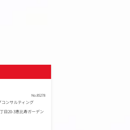
株式会社ピアラ
土日祝休み
転勤なし
No.85278
職種
グコンサルティング
クリエイティブ制作ディレ
業種
マーケティング会社
丁目20-3恵比寿ガーデン
東京都渋谷区恵比寿4丁目2
勤務地
プレイスタワー 13F
年収例
450万円～750万円
職務内容