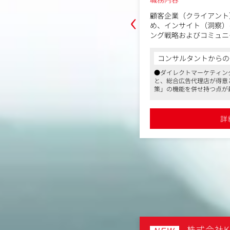
‹
心としたPR戦略の企画立案から、クラ
顧客企業（クライアント
、案件推進、納品までを一気通貫で担
め、インサイト（洞察）
ング戦略およびコミュニ
フルエンサーを掛け合わせ、話題化か
ていただきます。
設計するポジションです。単なる進行
からの一言
コンサルタントからの
メディアが取り上げたくなる企画」を
・市場／消費者調査と分
ティングにおける圧倒的な「獲得力」
●ダイレクトマーケティン
アントの事業成長に貢献していただき
市場動向の分析、消費者
が得意とする「ブランディング・認知施
と、総合広告代理店が得意
じたインサイトの抽出
つ点が最大の強みです
策」の機能を併せ持つ点が
・戦略立案／ブランド戦
に特化したPR、マーケティング支援を行
●1人の担当者が戦略から
中心としたPR企画の立案
ィングフレームワークの
事業拡大に伴いクライアントの幅を広げ
ことで、クライアントの売
の提案、課題整理、コミュニケーショ
ジショニングの定義
援を実現しています
詳細を見る
詳
略から実行、分析まで一気通貫で伴走する
●AIを活用した運用自動
・コミュニケーション戦
トの売上向上に直結するフルファネル支
ケティングDXを加速させ
、クライアント折衝
ナ設定、ジャーニーマッ
ー施策を活用したPR企画の設計
（オンライン・オフライ
た統合プロモーションの企画推
・KPI設定と効果検証
ためのKPI設計、PDC
・社内連携・プレゼンテ
略提案（ピッチ）、クリ
ィング（オリエン）、営
■アピールメッセージ
ピアラのストラテジック
ッチメディア
株式会社K