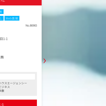
えるPDCA力とデータ分析力を活か
NEW
ング視点とバズるコミニケーション
ランディングと実際の成果に対して
制
土日祝休み
残業月20時間以内
転
め受注率は飛躍的に伸びています。
し
Web面接
職種
Web広告運用
No.86965
業種
事業会社
勤務地
東京都渋谷区
年収例
580万円～707万円
1-1
職務内容
自動車ライト（LED／HID）の企画
›
社にて、広告運用を支援するポジシ
業務
入社直後は広告入稿やレポーティン
トから担当し、段階的に運用改善、
コンサルタントからの一言
新聞・Webなど）への売
善、LP・商品ページ改善まで携わっ
●楽天・Amazon・Yahoo!で上位獲得
ブッキング
ECブランドでの就業機会
■主な業務内容は以下の通りです。
ハウスエージェンシー
完成披露試写会、舞台挨拶
●未経験・第二新卒歓迎で、実務を通じて
・Google／Meta／X等の広告戦
ビジネス
スキルを体系的に習得できる環境
札管理・ターゲティング設計
多数
●年間休日120日以上・月残業18時間以
・クリエイティブ起点での施策立案
た柔軟な働き方が可能
詳細を見る
ン
施策の企画立案・予算管理
・KPI設計・ダッシュボード構築・
見る