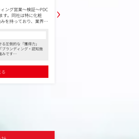
›
ィング営業～検証～PDC
クライアントのビジネスを加速させ
ます。同社は特に化粧
リエイティブ」を生み出すことをミ
強みを持っており、業界内
広告（Meta、LAP、YDA、GDN、Twit
の認知度となっています。
おける静止画バナー、動画バナー、記
客のニーズに沿うために何
トLP、本LPといった多種多様なク
コンサルタントからの一言
ディレクションをお任せします。
ける圧倒的な「獲得力」
●美容と食品に特化した上場マーケティ
単なる制作に留まらず、クライアン
「ブランディング・認知施
●ディスプレイ広告の専門的な知見を身
実運用及びオペレーション
を深く理解するための徹底した調査
強みです
ます
心とした各種KPIの立案
査など）から、ターゲット選定、運
析まで一気通貫で伴走する
●AIを活用した運用自動化を共に推進し
たクリエイティブコンセプト（訴求
に直結するフルファネル支
ケティングDXを加速させる最前線で活躍
における売上相関のための
略立案から実行までを一貫して担当
見る
詳細を見る
推進し、新しいデジタルマー
た、広告配信後の数値データ（CTR、C
で活躍できます
立案～実行～PDCA
A等）を分析し、PDCAサイクルを
～PDCA
リエイティブの改善・拡大を推進し
に貢献していただきます。営業担当
携し、チーム一丸となってクライア
る、責任とやりがいのあるポジショ
・数千万～10億以上の規模の企画や
中規模大規模のクライアントの直接
います。
・大手に比べて、一部成果報酬型や、
会社
カー用品を手掛け