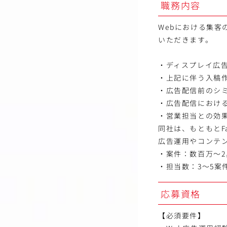
職務内容
Webにおける集客
いただきます。
・ディスプレイ広告
・上記に伴う入稿
・広告配信前のシ
・広告配信におけ
・営業担当との効
同社は、もともとF
広告運用やコンテ
・案件：数百万～2
・担当数：3～5案
応募資格
【必須要件】