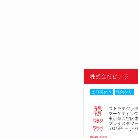
ラ
株式会社ピアラ
なし
土日祝休み
転勤なし
No.85562
職種
サルタント
ストラテジッ
業種
ィング会社
マーケティン
谷区恵比寿4丁目20-3恵比寿ガーデン
東京都渋谷区恵
勤務地
ワー 13F
プレイスタワー 
年収例
1,000万円
500万円～1,20
職務内容