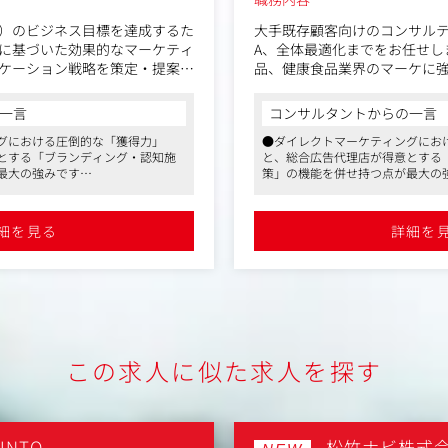
）のビジネス目標を達成するた
大手既存顧客向けのコンサルテ
に基づいた効果的なマーケティ
A、全体最適化までをお任せし
ケーション戦略を策定・提案し
品、健康食品業界のマーケに
では上記業界＝同社という程
ソリューションが幅広く、顧
一言
コンサルタントからの一言
析：競合調査、トレンド調査、
でも提案ができます。
グにおける圧倒的な「獲得力」
●ダイレクトマーケティングにお
アンケートやインタビューを通
とする「ブランディング・認知施
と、総合広告代理店が得意とする
・フルファネル戦略設計から
最大の強みです
策」の機能を併せ持つ点が最大の
略：課題解決のためのマーケテ
・デジタルマーケティングを中
実行、分析まで一気通貫で伴走する
●人の担当者が戦略から実行、分
策定、ブランドコンセプト・ポ
や予算ポートフォリオ
上向上に直結するフルファネル支
ことで、クライアントの売上向上
・ブランディングや認知施策
援を実現しています
細を見る
詳細を
化を共に推進し、新しいデジタルマー
●AIを活用した運用自動化を共に
略策定：ターゲット層のペルソ
企画～最適化
る最前線で活躍できます
ケティングDXを加速させる最前線
プの作成、メディアミックス
・オフライン広告における企画
ン）の戦略構築
・CRMにおける戦略立案～実行
：キャンペーンの成果を測定する
Aサイクルの回し方に関する提言
ーション：クライアントへの戦
エイティブチームへのブリーフ
この求人に似た求人を探す
業チームとの連携
プランナーは、単なる戦略立案
INTO
松竹ナビ株式