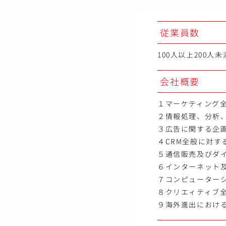
従業員数
100人以上200人未
会社概要
１マーケティング
２情報処理、分析
３広告に関する企
４CRM全般に対す
５通信販売及びダ
６インターネット
７コンピューター
８クリエィティブ
９海外進出におけ