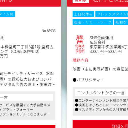
NEW
を起点に、ブランド戦略、コミ
S・PR・インフルエンサー施
タイム制
土日祝休み
フレックスタイム
、クライアントの事業成長に伴
在宅・リモートワーク
転勤な
るのではなく、実行部隊と連携
No.86936
われることが特徴です。
職種
運用
SNS企画運用
00億円を目指す成長フェーズの中
業種
広告会社
ン開発や組織づくりにも関わる
勤務地
本橋室町二丁目3番1号 室町古
東京都中央区築地4丁目
年収例
ング（COREDO室町2）
300万円～500万円
成長」を考えたい。
0万円
」を描きたい。
職務内容
たいポジションです。
映画（主に実写邦画）の宣伝
同社モビリティサービス（KIN
TORY等）の認知拡大およびコンバー
●パブリシティ
デジタル広告の運用・施策改善
・各メディア（テレビ・雑誌・
う1名の専任担当者が伴走しま
り込み・折衝
コンサルタントからの一言
ルアップが可能です。
・キャストやスタッフの取材
一言
●エンターテインメント総合企業
・各メディア向けイベント（
サービスを展開する大手自動車メ
●映画をはじめとしたコンテンツ
など）の企画・実施
ィプラットフォーマー
●マスメディアンからの入社実績
最適化
リプションモデルにとどまらず、
検索/ディスプレイ）、Meta、LIN
●デジタルマーケティング
、構築していく同社の壮大な取り
kTok等の各種運用型広告のアカウン
・Web・SNSプロモーション
ポジションです
詳細を
介実績あり