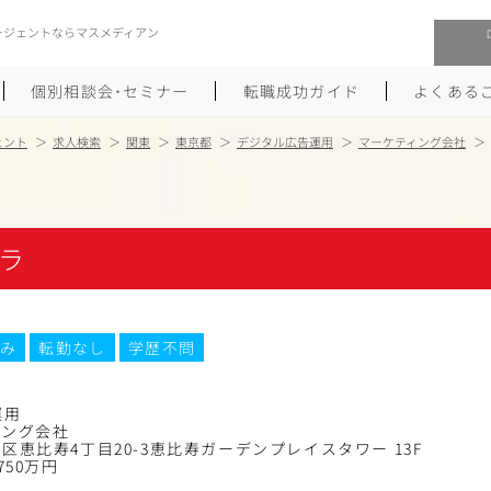
ージェントならマスメディアン
個別相談会･セミナー
転職成功ガイド
よくある
ェント
求人検索
関東
東京都
デジタル広告運用
マーケティング会社
転職活動を始めるにあたり
メーカー・事業会社への転職
履歴書のつくり方
大手広告会社への転職
ラ
職務経歴書のつくり方
エグゼクティブ転職
ポートフォリオのつくり方
しゅふクリ･ママクリ転職
み
転勤なし
学歴不問
面接対策
年収アップ転職
運用
未経験から広告業界への転職
Uターン･Iターン転職
ィング会社
区恵比寿4丁目20-3恵比寿ガーデンプレイスタワー 13F
750万円