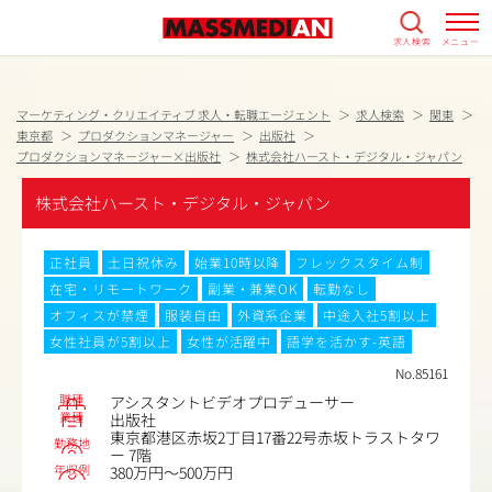
求人検索
メニュー
マーケティング・クリエイティブ 求人・転職エージェント
求人検索
関東
東京都
プロダクションマネージャー
出版社
プロダクションマネージャー×出版社
株式会社ハースト・デジタル・ジャパン
株式会社ハースト・デジタル・ジャパン
正社員
土日祝休み
始業10時以降
フレックスタイム制
在宅・リモートワーク
副業・兼業OK
転勤なし
オフィスが禁煙
服装自由
外資系企業
中途入社5割以上
女性社員が5割以上
女性が活躍中
語学を活かす-英語
No.85161
職種
アシスタントビデオプロデューサー
業種
出版社
東京都港区赤坂2丁目17番22号赤坂トラストタワ
勤務地
ー 7階
年収例
380万円～500万円