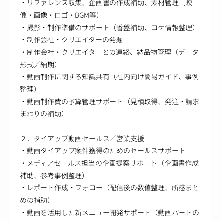
・リファレンス収集、企画書の作成補助、素材管理（映
像・画像・ロゴ・BGM等）
・撮影・制作準備のサポート（香盤補助、ロケ情報整理）
・制作会社・クリエイターの発掘
・制作会社・クリエイターとの連絡、納品物管理（データ
形式／納期）
・動画制作に関する知識共有（社内向け簡易ガイド、事例
整理）
・動画制作費の予算管理サポート（見積取得、発注・請求
まわりの補助）
２．タイアップ動画セールス／営業支援
・動画タイアップ案件獲得のためのセールスサポート
・メディアセールス担当の企画提案サポート（企画書作成
補助、参考事例整理）
・レポート作成・フォロー（配信後の数値整理、所感まと
めの補助）
・動画を活用した新メニュー開発サポート（動画パートの