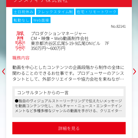
ク全般
土日祝休み
フレックスタイム制
在宅・リモートワーク
■プロモーション・イベントの企画運営
・タイアップおよびプロモーションイベントの企画、運営
転勤なし
Web面接
・LIVE配信などのデジタルイベントの運営
No.82141
職種
プロダクションマネージャー
業種
CM・映像・Web動画制作会社
勤務地
東京都渋谷区広尾5-19-9広尾ONビル 7F
年収例
350万円～600万円
職務内容
‹
›
動画を中心としたコンテンツの企画段階から制作の全体に
関わることのできるお仕事です。プロデューサーのアシス
タントとして、外部クリエイターや協力会社を束ねなが
ら、制作におけるスケジュール管理、コスト管理など案件
全体の制作進行をお任せします。
コンサルタントからの一言
●独自のヴィジュアルストーリーテリングで伝えたいメッセージ
【業務内容】
を動画コンテンツ化し、カルチャー・ニュース・エンターテイン
制作プロデューサーのアシスタントとして、制作進行にま
メントなど多種多様なジャンルの動画を手がける、クリエイター
つわる業務をサポートしていただきます。
のためのメディアカンパニー
●本ポジションでは企画・コンセプトから主導して進めることが
・プロジェクトのコスト管理
でき、同社にクリエイティブの主導権があるケースも多く、映像
詳細を見る
制作におけるプランニングも手がけていきたい方にはうってつけ
・制作スタッフや協力会社の手配・スケジュール管理
です
・資料作成やロケーションリサーチ