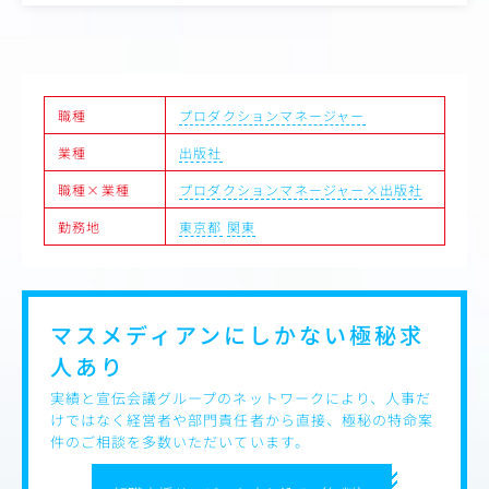
●リモート可能、フレックス制、家賃補助ありなど、就業環境も
・撮影現場や編集作業における制作進行
充実です
職種
プロダクションマネージャー
業種
出版社
職種×業種
プロダクションマネージャー×出版社
勤務地
東京都
関東
マスメディアンにしかない
極秘求
人あり
実績と宣伝会議グループのネットワークにより、人事だ
けではなく経営者や部門責任者から直接、極秘の特命案
件のご相談を多数いただいています。