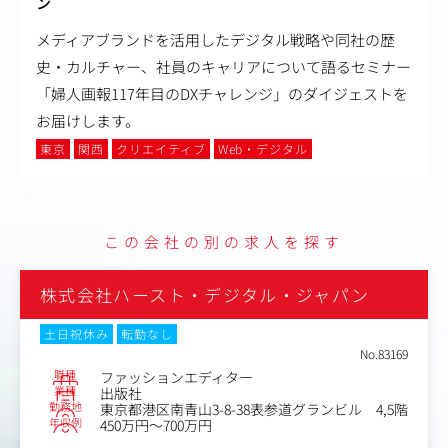
ン
メディアブランドを活用したデジタル戦略や同社の歴
史・カルチャー、社員のキャリアについて語るセミナー
「婦人画報117年目のDXチャレンジ」のダイジェストを
お届けします。
東京
関西
クリエイティブ
Web・デジタル
この会社の別の求人を探す
株式会社ハースト・デジタル・ジャパン
土日祝休み
転勤なし
No.83169
職種
ファッションエディター
業種
出版社
勤務地
東京都港区南青山3-8-38表参道グランビル 4,5階
年収例
450万円～700万円