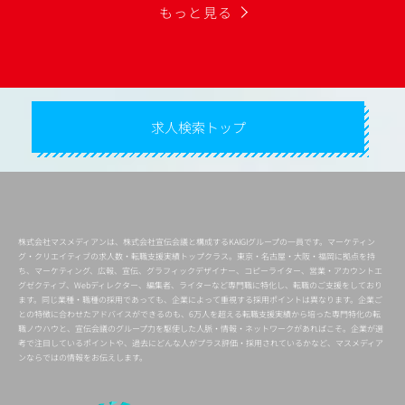
もっと見る
求人検索トップ
株式会社マスメディアンは、株式会社宣伝会議と構成するKAIGIグループの一員です。マーケティン
グ・クリエイティブの求人数・転職支援実績トップクラス。東京・名古屋・大阪・福岡に拠点を持
ち、マーケティング、広報、宣伝、グラフィックデザイナー、コピーライター、営業・アカウントエ
グゼクティブ、Webディレクター、編集者、ライターなど専門職に特化し、転職のご支援をしており
ます。同じ業種・職種の採用であっても、企業によって重視する採用ポイントは異なります。企業ご
との特徴に合わせたアドバイスができるのも、6万人を超える転職支援実績から培った専門特化の転
職ノウハウと、宣伝会議のグループ力を駆使した人脈・情報・ネットワークがあればこそ。企業が選
考で注目しているポイントや、過去にどんな人がプラス評価・採用されているかなど、マスメディア
ンならではの情報をお伝えします。