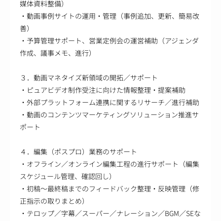
媒体資料整備）
・動画事例サイトの運用・管理（事例追加、更新、簡易改
善）
・予算管理サポート、営業定例会の運営補助（アジェンダ
作成、議事メモ、進行）
３．動画マネタイズ新領域の開拓／サポート
・ピュアビデオ制作受注に向けた情報整理・提案補助
・外部プラットフォーム連携に関するリサーチ／進行補助
・動画のコンテンツマーケティングソリューション推進サ
ポート
４．編集（ポスプロ）業務のサポート
・オフライン／オンライン編集工程の進行サポート（編集
スケジュール管理、確認回し）
・初稿～最終稿までのフィードバック整理・反映管理（修
正指示の取りまとめ）
・テロップ／字幕／スーパー／ナレーション／BGM／SEな