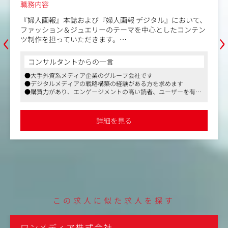
職務内容
『婦人画報』本誌および『婦人画報 デジタル』において、
‹
›
ファッション＆ジュエリーのテーマを中心としたコンテン
ツ制作を担っていただきます。
【具体的には】
コンサルタントからの一言
■コンテンツの企画・制作・運用・分析
●大手外資系メディア企業のグループ会社です
・プリントおよびデジタルにおける特集記事、インタビュ
●デジタルメディアの戦略構築の経験がある方を求めます
ー、タイアップコンテンツ等の企画立案、取材、編集、ラ
●購買力があり、エンゲージメントの高い読者、ユーザーを有し
イティング、校正までの一連の編集業務
ます
・SEOやアフィリエイトを意識したデジタルコンテンツの
制作・運用・効果測定・改善
詳細を見る
・動画やSNSなど、多様なフォーマットのコンテンツ企
画・制作
・海外記事の翻訳および日本語版としての編集・配信
・GA4等の分析ツールを活用したコンテンツのパフォーマ
ンス分析と、それに基づく改善提案
・編集プロジェクトの進行管理
■タイアップ広告制作
この求人に似た求人を探す
・プリントおよびデジタルにおけるタイアップコンテンツ
の企画、制作、ディレクション
・取材やコンテンツ制作をはじめとするクライアントワー
ワンメディア株式会社