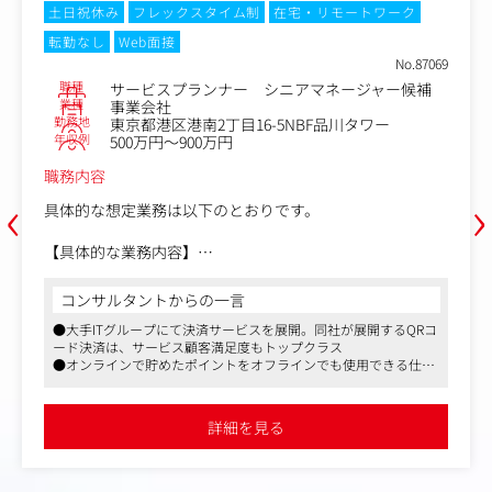
土日祝休み
フレックスタイム制
在宅・リモートワーク
転勤なし
Web面接
No.87069
職種
サービスプランナー シニアマネージャー候補
業種
事業会社
勤務地
東京都港区港南2丁目16-5NBF品川タワー
年収例
500万円～900万円
職務内容
‹
›
具体的な想定業務は以下のとおりです。
【具体的な業務内容】
・新規導入プロジェクトの推進・管理
契約締結後のパートナー企業に対して、「楽天ポイントカ
コンサルタントからの一言
ード」サービス導入に向けた詳細な仕様のすり合わせ、要
●大手ITグループにて決済サービスを展開。同社が展開するQRコ
件定義、プロジェクト計画の策定、進捗管理、および社内
ード決済は、サービス顧客満足度もトップクラス
外関係者との連携・調整を行います。
●オンラインで貯めたポイントをオフラインでも使用できる仕組
・既存パートナー企業における機能追加・POSリプレース
みを整備したことで、業界内でも確固たる地位を築いています
プロジェクト
●楽天グループならではの福利厚生、働きやすさが確立された環
既存パートナー企業からの機能追加要望や、POSシステム
境です
詳細を見る
のリプレースに伴う「楽天ポイントカード」サービス連携
に関する要件定義、仕様のすり合わせ、プロジェクト管理
を行います。