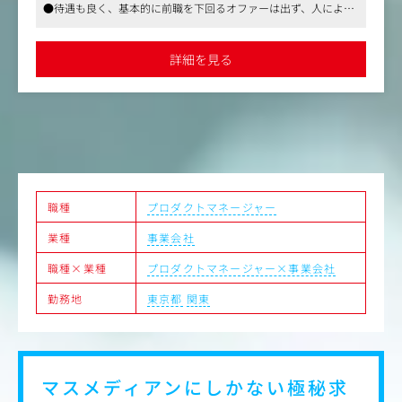
た確かなKPIへと落とし込みます。
●待遇も良く、基本的に前職を下回るオファーは出ず、人によっ
・体験の設計：単なる機能追加ではなく、アプリ内の「空
ては大きく上回る可能性もあります
気感」を醸成するキャンペーンやコンテンツを企画。デー
●残業は月45時間を越えることはほとんどなく、メリハリの利い
タに基づき、熱狂の再現性を高めます。
た労働環境です
詳細を見る
2.コミュニティのカルチャー醸成
・摩擦のないUI/UX：ユーザー行動データから「違和感」
を特定し、開発チームと共に、没入感を削がない滑らかな
プロダクト体験をディレクション。
・アイデンティティの創出：匿名だからこそ自分らしくい
られる、新しいSNSのカルチャーを機能と企画の両面から
定義します。
3.共創型プロジェクトマネジメント
・越境する連携：クリエイティブ、マーケ、マネタイズ。
職種
プロダクトマネージャー
異なる専門性を持つプロを「最高のユーザー体験」という
業種
事業会社
旗印のもとに巻き込み、プロジェクトを加速させます。
職種×業種
プロダクトマネージャー×事業会社
勤務地
東京都
関東
マスメディアンにしかない
極秘求