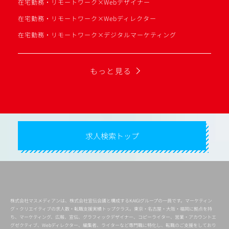
在宅勤務・リモートワーク×Webデザイナー
在宅勤務・リモートワーク×Webディレクター
在宅勤務・リモートワーク×デジタルマーケティング
もっと見る
求人検索トップ
株式会社マスメディアンは、株式会社宣伝会議と構成するKAIGIグループの一員です。マーケティン
グ・クリエイティブの求人数・転職支援実績トップクラス。東京・名古屋・大阪・福岡に拠点を持
ち、マーケティング、広報、宣伝、グラフィックデザイナー、コピーライター、営業・アカウントエ
グゼクティブ、Webディレクター、編集者、ライターなど専門職に特化し、転職のご支援をしており