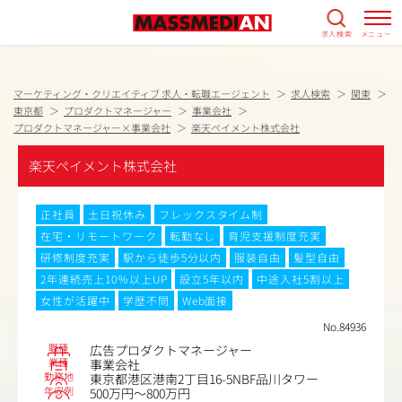
求人検索
メニュー
マーケティング・クリエイティブ 求人・転職エージェント
求人検索
関東
東京都
プロダクトマネージャー
事業会社
プロダクトマネージャー×事業会社
楽天ペイメント株式会社
楽天ペイメント株式会社
正社員
土日祝休み
フレックスタイム制
在宅・リモートワーク
転勤なし
育児支援制度充実
研修制度充実
駅から徒歩5分以内
服装自由
髪型自由
2年連続売上10％以上UP
設立5年以内
中途入社5割以上
女性が活躍中
学歴不問
Web面接
No.84936
職種
広告プロダクトマネージャー
業種
事業会社
勤務地
東京都港区港南2丁目16-5NBF品川タワー
年収例
500万円～800万円