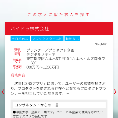
・導入前フェーズの営業支援・技術支援
営業担当に同行し、新規導入を検討されているパートナー
企業に対して、「楽天ポイントカード」サービスの仕組み
この求人に似た求人を探す
や技術的な側面を分かりやすく説明します。
・導入後の運用・技術サポート
パートナー企業からの仕様に関する問い合わせ対応や技術
バイドゥ株式会社
的なトラブルシューティング、調査、関係部署との連携を
行います。
土日祝休み
フレックスタイム制
転勤なし
No.86181
職種
プランナー／プロダクト企画
業種
デジタルメディア
東京都港区六本木6丁目10-1六本木ヒルズ森タワ
勤務地
ー 39F
年収例
600万円～1,200万円
職務内容
‹
›
「次世代SNSアプリ」において、ユーザーの感情を揺さぶ
り、プロダクトを愛される存在へと育てるプロダクトプラ
ンナーを担当していただきます。
1.熱狂をデザインするグロース戦略
コンサルタントからの一言
・「好き」の言語化：ユーザーインサイトを深く掘り下
●中国大手IT企業の一角です。グローバル企業で就業をされたい
げ、Z世代特有の「エモい」感覚を、DL数や継続率といっ
方にオススメの会社です