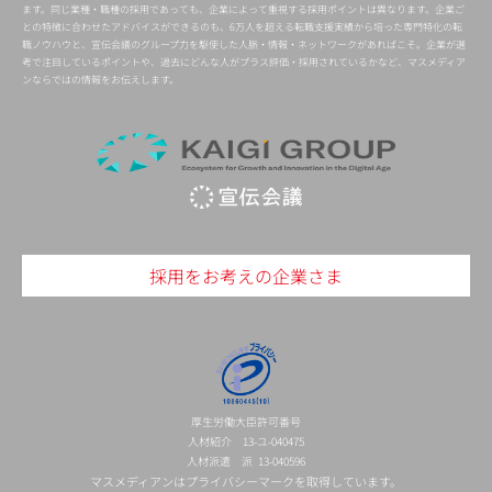
ます。同じ業種・職種の採用であっても、企業によって重視する採用ポイントは異なります。企業ご
との特徴に合わせたアドバイスができるのも、6万人を超える転職支援実績から培った専門特化の転
職ノウハウと、宣伝会議のグループ力を駆使した人脈・情報・ネットワークがあればこそ。企業が選
考で注目しているポイントや、過去にどんな人がプラス評価・採用されているかなど、マスメディア
ンならではの情報をお伝えします。
採用をお考えの企業さま
厚生労働大臣許可番号
人材紹介 13-ユ-040475
人材派遣 派 13-040596
マスメディアンはプライバシーマークを取得しています。