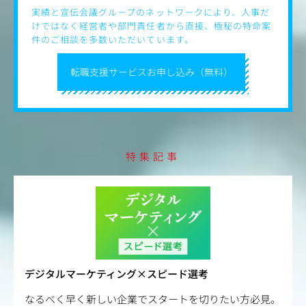
実績と宣伝会議グループのネットワークにより、人事だ
・その他：
けではなく経営者や部門責任者から直接、極秘の特命案
→生産性と利益水準を引き上げる、各種特命プロジェクト
件のご相談を多数いただいています。
の推進 。
転職支援サービスお申し込み（無料）
特集記事
デジタルマーケティング×スピード選考
なるべく早く新しい企業でスタートを切りたい方必見。