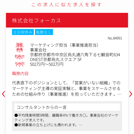
この求人に似た求人を探す
株式会社フォーカス
土日祝休み
転勤なし
No.84991
職種
マーケティング担当（事業推進担当）
業種
事業会社
京都府京都市中京区烏丸通六角下る七観音町634
勤務地
ONEST京都烏丸スクエア 5F
年収例
502万円～502万円
職務内容
代表直下のポジションとして、「営業がいない組織」での
‹
›
マーケティング主導の実証実験と、事業をスケールさせる
ための仕組み作り（事業推進）を担っていただきます 。現
段階では「型化」された業務はなく、常に5～10個のプロ
ジェクトやタスクを同時並行でスピーディに進めるマルチ
コンサルタントからの一言
タスク環境です。能力や成果次第で、任せる裁量と範囲は
●平均残業時間5時間、離職率4％で働き方〇。事業会社のマーケ
青天井に広がります 。
ティング求人です。
●新規事業の立ち上げにも携われます。
＜ポジションの魅力＞
●自己資本比率は73％。安定した基盤で就業が可能です。
代表直下のポジションです。経営トップの爆速の意思決定