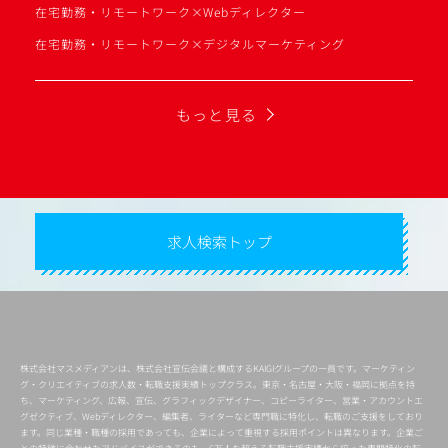
在宅勤務・リモートワーク×Webディレクター
在宅勤務・リモートワーク×デジタルマーケティング
もっと見る
求人検索トップ
株式会社マスメディアンは、株式会社宣伝会議と構成するKAIGIグループの一員です。マーケティン
グ・クリエイティブの求人数・転職支援実績トップクラス。東京・名古屋・大阪・福岡に拠点を持
ち、マーケティング、広報、宣伝、グラフィックデザイナー、コピーライター、営業・アカウントエ
グゼクティブ、Webディレクター、編集者、ライターなど専門職に特化し、転職のご支援をしており
ます。同じ業種・職種の採用であっても、企業によって重視する採用ポイントは異なります。企業ご