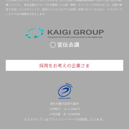
との特徴に合わせたアドバイスができるのも、6万人を超える転職支援実績から培った専門特化の転
職ノウハウと、宣伝会議のグループ力を駆使した人脈・情報・ネットワークがあればこそ。企業が選
考で注目しているポイントや、過去にどんな人がプラス評価・採用されているかなど、マスメディア
ンならではの情報をお伝えします。
採用をお考えの企業さま
厚生労働大臣許可番号
人材紹介 13-ユ-040475
人材派遣 派 13-040596
マスメディアンはプライバシーマークを取得しています。