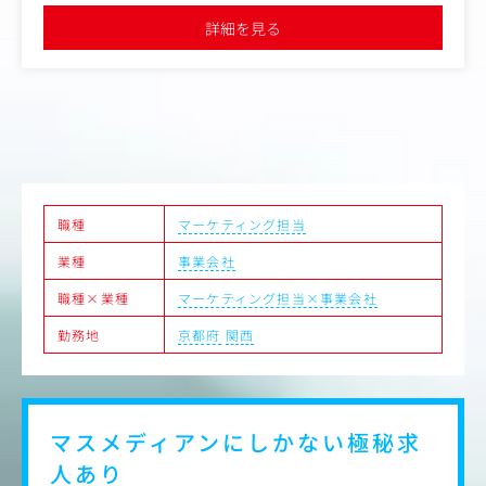
のもと、「営業がいない組織」でマーケティング主導の実
詳細を見る
証実験の最前線に立てることができます
＜具体的な業務内容＞
・マーケティングを軸とした事業推進：
→SMB～中堅企業をターゲットとした、Who/What/Howの
仮説検証しながら、事業を企画・推進。
・社内DX・BPRの推進：
→既存の業務フローの課題抽出、マーケティング用ツール
開発支援、最適なSaaS・ツールの選定・導入検証による業
職種
マーケティング担当
務プロセス改革。
業種
事業会社
・チェンジマネジメント：
職種×業種
マーケティング担当×事業会社
→導入した新しい仕組みやツールを社内に浸透させ、組織
の生産性を高めるための変革リード ※最終的には会社全体
勤務地
京都府
関西
におけるAIなどのテクノロジーの利用リテラシーを高め、
より生産性を向上させる。
・業務提携・パートナー連携の仕掛け
→自社事業をレバレッジさせるためのアライアンス先候補
マスメディアンにしかない
極秘求
のリストアップ、外部パートナー企業との折衝・提携交渉
人あり
。