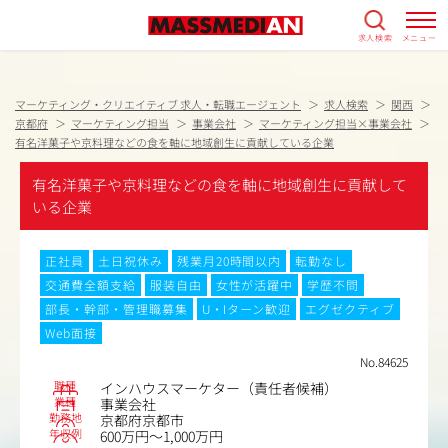
求人検索
メニュー
マーケティング・クリエイティブ 求人・転職エージェント
求人検索
関西
京都府
マーケティング担当
事業会社
マーケティング担当×事業会社
有名洋菓子や京料理などの食を軸に地域創生に貢献している企業
有名洋菓子や京料理などの食を軸に地域創生に貢献して
いる企業
正社員
土日祝休み
残業月20時間以内
転勤なし
交通費全額支給
服装自由
女性が活躍中
学歴不問
部長・幹部・管理職募集
U・Iターン歓迎
エグゼクティブ
Web面接
No.84625
職種
インハウスマーケター（責任者候補）
業種
事業会社
勤務地
京都府京都市
年収例
600万円～1,000万円