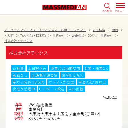
求人検索
メニュー
マーケティング・クリエイティブ 求人・転職エージェント
求人検索
関西
大阪府
Web担当・EC担当
事業会社
Web担当・EC担当×事業会社
株式会社アテックス
株式会社アテックス
正社員
土日祝休み
残業月20時間以内
副業・兼業OK
転勤なし
交通費全額支給
研修制度充実
駅から徒歩5分以内
オフィスが禁煙
中途入社5割以上
女性が活躍中
U・Iターン歓迎
Web面接
No.83652
職種
Web運用担当
業種
事業会社
勤務地
大阪府大阪市中央区南久宝寺町2丁目1-5
年収例
350万円～570万円