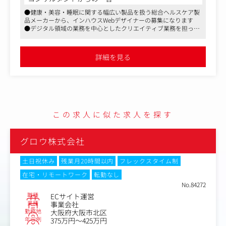
・コーポレートサイトのデザイン・更新・管理
●健康・美容・睡眠に関する幅広い製品を扱う総合ヘルスケア製
・商品ページやコンテンツサイト、LPの企画・デザイン
品メーカーから、インハウスWebデザイナーの募集になります
・サイトの分析や改善提案
●デジタル領域の業務を中心としたクリエイティブ業務を担って
・SEO対策
頂きつつブランディングを推進して頂くポジションになります
・外部の協力会社へのディレクション・クオリティチェッ
●1日の所定労働時間は7時間、月平均残業10～20時間、年間休日
ク・スケジュール管理
120日以上と、ワークライフバランスを保ちながら勤続頂きやす
詳細を見る
いです
・撮影ディレクション
・部署内や関連部署（営業、商品開発など）とのMTG、意
見集約・調整
など
自社製品に関するクリエイティブ業務になりますので、ご
この求人に似た求人を探す
自身のアイデアが比較的反映しやすく、またその反響をダ
イレクトにキャッチできるポジションになりますので、長
期的視点からPDCAサイクルをまわしつつ表現を洗練させ
グロウ株式会社
て頂くことが可能です。
土日祝休み
残業月20時間以内
フレックスタイム制
在宅・リモートワーク
転勤なし
No.84272
職種
ECサイト運営
業種
事業会社
勤務地
大阪府大阪市北区
年収例
375万円～425万円