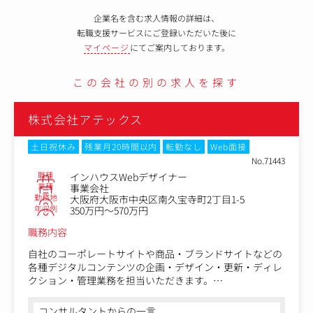
企業名を含む求人情報の詳細は、
転職支援サービスにご登録いただいた後に
マイページ
にてご案内しております。
この会社の別の求人を探す
株式会社アテックス
土日祝休み
残業月20時間以内
転勤なし
Web面接
No.71443
職種
インハウスWebデザイナー
業種
事業会社
勤務地
大阪府大阪市中央区南久宝寺町2丁目1-5
年収例
350万円～570万円
職務内容
自社のコーポレートサイトや商品・ブランドサイトなどの
各種デジタルコンテンツの企画・デザイン・更新・ディレ
クション・管理業務を担当いただきます。
＜具体的には＞
コンサルタントからの一言