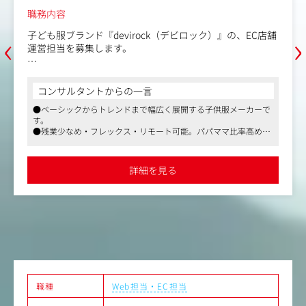
職務内容
‹
›
子ども服ブランド『devirock（デビロック）』の、EC店舗
運営担当を募集します。
ECサイトの売り場作りのディレクションや、広告/販促を
使った集客施策、それらの効果検証などを行っていただき
コンサルタントからの一言
ます。
●ベーシックからトレンドまで幅広く展開する子供服メーカーで
す。
PDCAを回しながら、売上拡大を担う店舗運営をお任せし
●残業少なめ・フレックス・リモート可能。パパママ比率高めで
ます。
産休・育休復帰もしやすい環境です。
●CSR活動にも積極的で、社会への貢献も大事にしております。
＜業務内容＞
詳細を見る
■扱う店舗
公式サイト（Futureshop）／楽天市場／Rakuten Fashion
／Yahoo!ショッピング／Shoplist／ZOZOTOWN
■入社後まずお任せすること
ECサイト運営の円滑な業務遂行のサポートとして下記をお
任せします
・商品登録
・サイト更新業務
職種
Web担当・EC担当
・メールマガジンの作成