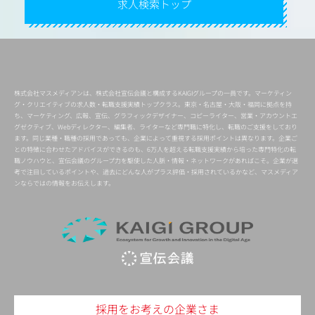
求人検索トップ
株式会社マスメディアンは、株式会社宣伝会議と構成するKAIGIグループの一員です。マーケティン
グ・クリエイティブの求人数・転職支援実績トップクラス。東京・名古屋・大阪・福岡に拠点を持
ち、マーケティング、広報、宣伝、グラフィックデザイナー、コピーライター、営業・アカウントエ
グゼクティブ、Webディレクター、編集者、ライターなど専門職に特化し、転職のご支援をしており
ます。同じ業種・職種の採用であっても、企業によって重視する採用ポイントは異なります。企業ご
との特徴に合わせたアドバイスができるのも、6万人を超える転職支援実績から培った専門特化の転
職ノウハウと、宣伝会議のグループ力を駆使した人脈・情報・ネットワークがあればこそ。企業が選
考で注目しているポイントや、過去にどんな人がプラス評価・採用されているかなど、マスメディア
ンならではの情報をお伝えします。
採用をお考えの企業さま