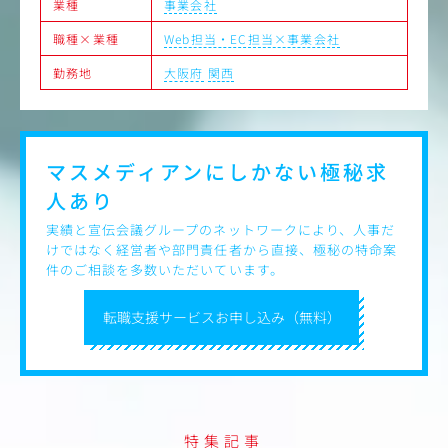
業種
事業会社
■将来的にお任せすること
・サイト内導線の設計
職種×業種
Web担当・EC担当×事業会社
・メルマガやLINEのレポートティング
勤務地
大阪府
関西
・各ECサイトの予実管理を中心とした販売計画
・売上拡大に向けた、広告販促を用いた集客や販促立案
・効果検証
・商品の売上動向分析
※PDCAを回しながら、売上拡大を担う店舗運営担当者に
マスメディアンにしかない
極秘求
もチャレンジすることもできます
※ECサイトの知見を幅広く広げて頂くことが出来ます
人あり
実績と宣伝会議グループのネットワークにより、人事だ
けではなく経営者や部門責任者から直接、極秘の特命案
件のご相談を多数いただいています。
転職支援サービスお申し込み（無料）
特集記事