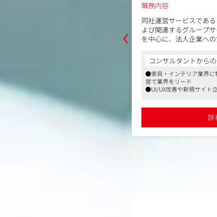
～550万円
職務内容
■オフラインプロモーシ
同社運営サービスである【
‹
・DMやパンフレットな
よび関連するグループサ
行う同社の主力である「総合住宅展示
ン
を中心に、法人企業への
業職をお任せいたします。
・交通広告、専門誌など
っていただきます。
・効果分析・改善提案
既存顧客への継続的なフ
容＞
コンサルタントからの
・協力会社とのディレク
新規顧客獲得提案にも携
への訪問を中心に住宅展示場の集客最
からの一言
●家具・インテリア業界に
クライアントは全国に広
業をお任せします。(1人当たり1～2
■オンラインプロモーシ
営で業界をリード
出張が発生することもあ
者も安心の手厚いOJTとフォロー体制
・メールマーケティング
●UI/UX改善や新規サイ
また、営業成果を可視化
離が近く、社員の声を大切にする社風
の為に展示場の集客を最大化させるこ
境
・SNS運用・コンテンツ
、週2日のテレワーク可能など働きやすい環
務等にも関わり、事業成
●確定拠出年金制度や社員
・Web広告の企画・デ
きます。
ャッチし、各種プロモーション施策(D
・アクセス解析・効果検
詳
を企画・提案していただきます。企画
詳細を見る
【主な業務内容】
協働して行います。
■イベントプランナー
・同社戦略に基づく新規
と常にコミュニケーションを取り、現
・セミナー企画・講演内
る提案営業
ーズを捉え続ける事です。
・スピーカー選定
・営業資料の作成、KPI業務（
りますが、担当エリアは東京・埼玉エ
・展示会全体の体験設計
用）
行直帰あり
・来場満足度向上施策の
・クライアント対応（電
・プロモーションチーム
応）
・請求データの確認・確
カーのモデルハウスが集まる総合住宅
■PRプランナー
企画をメイン事業に、長年にわたり確
・PR戦略の企画立案
います