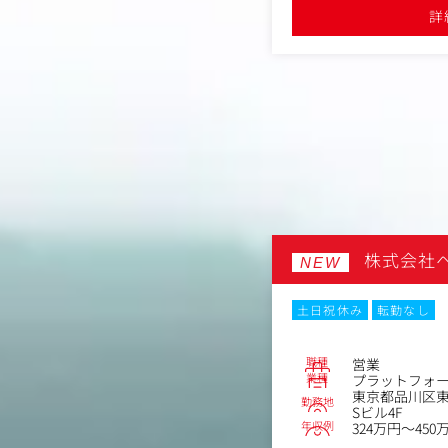
ケティング課題やニーズを深く掘り下
詳
、プロモーション戦略をリードできるポ
市場や来場者ニーズを分
点での戦略的提案を行います。
「どんな展示会なら参加
詳細を見る
ィアや分析を駆使し、集客の最大化を目
ち上げ時には、新規展示会の市場調
「どんな体験なら満足し
企画立案・実行や新規イベントの企画
ら、
を担当することもあります。
集客戦略の立案から展示
い、展示会そのものの価
伴う出張対応の可能性がございます
来場者には「来てよかっ
よかった」と感じていた
展示会をつくり、ビジネ
が私たちの役割です。
データ分析とアイデアの
会社ファジー・アド・オフ
株式会社
NEW
価値そのものを高めてい
ご経験や志向に応じて、
任せします。
土日祝休み
転勤なし
■プロモーションプロデ
職種
営業
No.87003
・展示会ごとのプロモー
業種
プラットフォ
・KPI設計・予算管理
東京都品川区東五
勤務地
・ターゲット分析・集客
Sビル4F
宿区市谷本村町2-10ストリーム市ヶ
・クリエイティブディレ
年収例
324万円～450
・各マーケティング施策