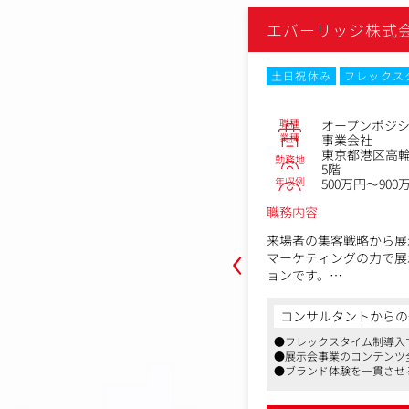
株式会社
エバーリッジ株式
ックスタイム制
土日祝休み
フレックス
ーク
転勤なし
Web面接
職種
オープンポジ
No.83281
業種
事業会社
プライズ営業
東京都港区高輪2
勤務地
5階
高輪2-19-17PMO高輪ゲートウェイ
年収例
500万円～900
～650万円
職務内容
‹
来場者の集客戦略から展
マーケティングの力で展
顧客（企業規模の大きな顧客）への営
ョンです。
としてご活躍いただきます。
「人を集める」だけでは
コンサルタントからの
る展示会をつくる。
ズ顧客（新規・既存）への提案営業を
からの一言
●フレックスタイム制導入
当社は、DXや働き方改
す。
●展示会事業のコンテンツ
マとしたBtoB展示会を
能！テレワークやフレックスタイム制を
化するために単なる展示会スペース販
●ブランド体験を一貫させ
私たちマーケティング部門
●泉岳寺駅から徒歩1分の
の出展成果を最大化するためのソリュ
だけではありません。
て、新しいビジネスマッチングを創出す
います。