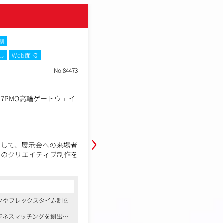
エバーリッジ株式会社
制
土日祝休み
フレックスタイム制
し
Web面接
在宅・リモートワーク
転勤なし
W
No.84473
職種
既存営業職（マネージャー
業種
事業会社
-17PMO高輪ゲートウェイ
東京都港区高輪2-19-17P
勤務地
5階
年収例
700万円～900万円
›
職務内容
として、展示会への来場者
既存顧客への営業部門であるコンサ
めのクリエイティブ制作を
ージャー（課長）候補としてご活躍
ではなく、「どうすればク
【魅力】
れば来場につながるか？」
・「仕組化」の当事者になれる： 完
コンサルタントからの一言
返します。
るのではなく、自ら組織の在り方を
クやフレックスタイム制を
●自由な働き方が可能！テレワークやフ
いくフェーズを経験できます。
導入
・圧倒的な裁量とスピード感： 良い
ジネスマッチングを創出す
●展示会事業を通じて、新しいビジネス
LPの制作・ABテスト実
キャリアに関わらず即採用。朝令暮