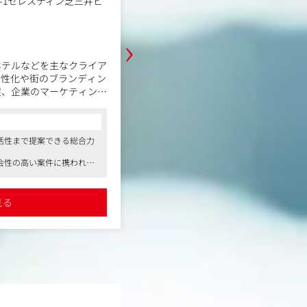
3-1セレスティン芝三井ビ
クライアント企業の経営・事業課題に
に立案・実行支援を行います。認知
›
向け、戦略設計から企画、現場の撮
広く担当していただきます。
ホテルなどを主なクライア
コンサルタントからの一言
活性化や街のブランディン
顧客の事業モデルを深く理解し、本
促、企業のマーケティング
●全国の上場企業や大規模な企業を中心
ターゲットに刺さるコンセプト設計
。
ご支援を行っています
基づいた動画撮影やクリエイターと
●成果第一主義を掲げ、クライアントに
いった現場伴走型の実行支援も担当
できます
、クライアントが抱えてい
の一手を先回りで提案します。「提
●フレックス制や一部リモート可など、
活性まで提案できる総合力
告・プロモーションを中心
果を再現し、企業の意思決定をリード
っています
詳細を見る
ロジェクト推進を担ってい
0社程度で、表面的なアドバイスに
会性の高い案件に携われる
込みが可能な環境です。
で一気通貫で関われる
度あり
見る
・実施
含む戦略立案・プランニン
イベントの企画・実施
協業促進
・進行管理