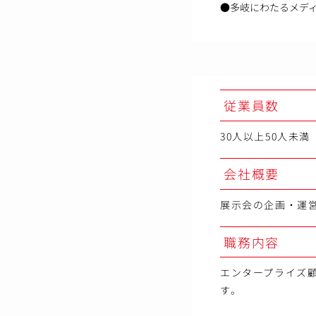
●多岐にわたるメデ
従業員数
30人以上50人未満
会社概要
展示会の企画・運
職務内容
エンタープライズ
す。