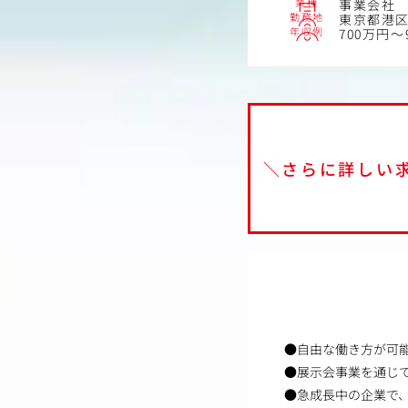
業種
事業会社
勤務地
東京都港区
年収例
700万円～
＼さらに詳しい
●自由な働き方が可
●展示会事業を通じ
●急成長中の企業で