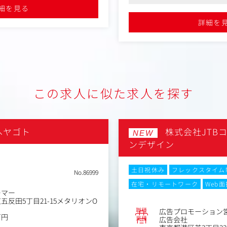
る仕事
施
細を見る
●自身のアイデアが事業へ直結す
析し、
・数値データに基づいたクリ
●多岐にわたるメディアや分析を
したいと思ってもらえるのか」
詳細を
指す
行
ていただけるのか」を考えなが
・イベント開催における各種
プ、パンフレット等）の制作
会全体の企画・設計までを担
・SNS用画像・動画コンテン
値を高めることです。
※ご経験に応じて、より上流
ェクト進行にも携わっていた
た」、出展企業には「出展して
この求人に似た求人を探す
だける
■本ポジションの魅力
スが生まれる場を創出すること
・裁量の大きさ。創業間もな
自身のアイデアがダイレクト
両方を活かしながら、展示会の
ヘヤゴト
株式会社JTB
す。
NEW
く仕事です。
・成長機会。「感覚的なデザ
ンデザイン
下記いずれかのポジションをお
的・数値的なマーケティング
つきます。
土日祝休み
フレックスタイム
No.86999
ューサー
変更の範囲：会社の定める業
在宅・リモートワーク
Web面
ション戦略立案
ーマー
反田5丁目21-15メタリオンO
戦略の策定
職種
広告プロモーション
クション
万円
業種
広告会社
の統括・進行管理