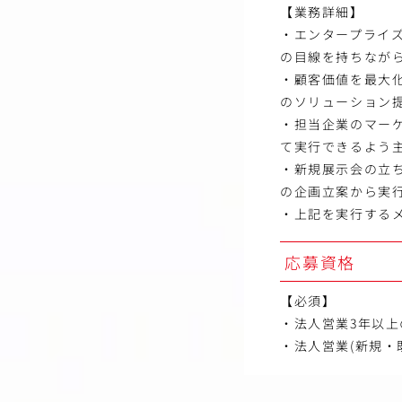
【業務詳細】
・エンタープライ
の目線を持ちなが
・顧客価値を最大
のソリューション
・担当企業のマー
て実行できるよう
・新規展示会の立
の企画立案から実
・上記を実行する
応募資格
【必須】
・法人営業3年以上
・法人営業(新規・