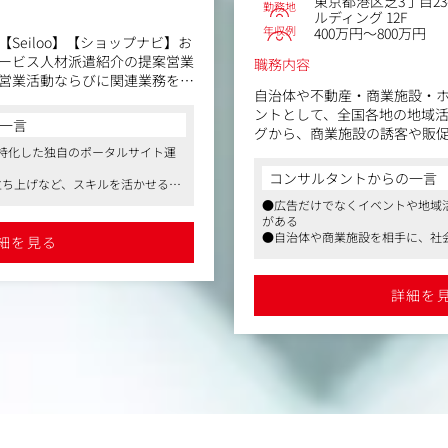
東京都港区芝3丁目2
勤務地
ルディング 12F
ョンディレクター
年収例
400万円～800万円
Seiloo】【ショップナビ】お
ど紙媒体の企画・ディレクショ
ービス人材派遣紹介の提案営業
職務内容
営業活動ならびに関連業務を担
オフライン広告の企画
自治体や不動産・商業施設・
ントとして、全国各地の地域
ォローや活用提案はもちろん、
一言
ション
グから、商業施設の誘客や販
わるポジションです。
などに携わっていただきます
特化した独自のポータルサイト運
がっており、商談内容に応じて
ョンディレクター
ります。
コンサルタントからの一言
の企画・配信
ト立ち上げなど、スキルを活かせる環
営業兼プロデューサーとして
するためのKPIや、付随する業
企画
●広告だけでなくイベントや地域
るあらゆる課題に対して、広
長を支える役割を担っていただ
割引販売制度など福利厚生が充実
ィレクション
がある
とした総合的な企画提案やプ
●自治体や商業施設を相手に、社
証・改善
細を見る
ただきます。
●企画立案から実施、効果検証ま
●フルフレックスとリモートの制
主な仕事内容：
および既存クライアントに対す
詳細を
容設計
・広告プロモーションの企画
・マーケティングリサーチを
Excel、PowerPoint使
グ
企画
・デジタルプロモーションや
話・メールによる問い合わせ対
と連携した企画推進
・外部協力会社のアサイン・
・各種コンテンツの企画制作
定処理等、付随する事務業務
・効果検証および改善提案