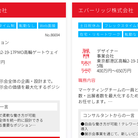
会社
エバーリッジ株式会社
タイム制
転勤なし
Web面接
土日祝休み
フレックスタイム
在宅・リモートワーク
転勤な
No.86694
ション
職種
デザイナー
-19-17PMO高輪ゲートウェイ
業種
事業会社
東京都港区高輪2-19
万円
勤務地
5階
年収例
400万円～650万円
職務内容
示会全体の企画・設計まで。
示会の価値を最大化するポジシ
マーケティングチームの一員
数・出展者数を最大化するた
お任せします。
なく、「また来たい」と思われ
一言
単に依頼されたものを作るの
リックされるか？」「どうす
コンサルタントからの一言
で柔軟な働き方が可能
革、経営課題の解決などをテー
を数字で検証し、改善を繰り
全体を統一的に設計できる
企画・主催しています。
●自由な働き方が可能！テレワー
る重要なポジション
のMissionは、来場者の集客
導入
好立地
【具体的には】
●展示会事業を通じて、新しいビ
・Web広告（バナー・動画）や