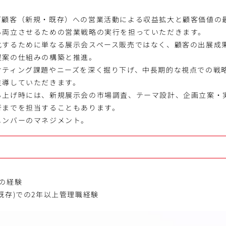
ズ顧客（新規・既存）への営業活動による収益拡大と顧客価値の
ら両立させるための営業戦略の実行を担っていただきます。
化するために単なる展示会スペース販売ではなく、顧客の出展成
提案の仕組みの構築と推進。
ケティング課題やニーズを深く掘り下げ、中長期的な視点での戦
主導していただきます。
ち上げ時には、新規展示会の市場調査、テーマ設計、企画立案・
行までを担当することもあります。
メンバーのマネジメント。
の経験
既存)での2年以上管理職経験