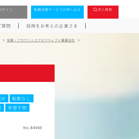
ログイン
転職支援サービスお申し込み
求人検索
ご質問
採用をお考えの企業さま
営業・アカウントエグゼクティブ×事業会社
OK
転勤なし
迎
学歴不問
No.84469