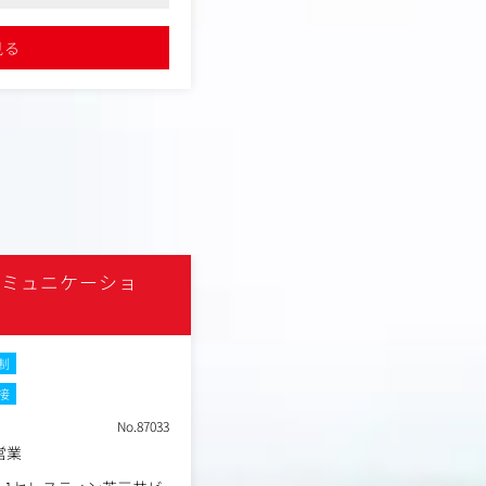
る仕事
改善を高速で回せる環境です。
る環境
●急成長中の企業で、プロモーション戦
エイティブの改善提案・実
・業界を動かすダイナミズム： 各業
駆使し、集客の最大化を目
ジション
見る
詳細を見る
●多岐にわたるメディアや分析を駆使し
やトップ企業を相手に、展示会とい
指す
ツール（招待券、会場マッ
通じて産業構造そのものに影響を与
れます。
ツの企画制作
のコンセプト設計やプロジ
だきます
い急成長フェーズのため、
に事業貢献につながりま
コミュニケーショ
kutsuhimo cons
NEW
イン」だけでなく、「論理
デザイン」のスキルが身に
土日祝休み
制
務
職種
接
SNSコンサルタント
業種
デジタルコンサルティング
No.87033
勤務地
東京都港区西新橋3丁目25-3
年収例
600万円～800万円
営業
職務内容