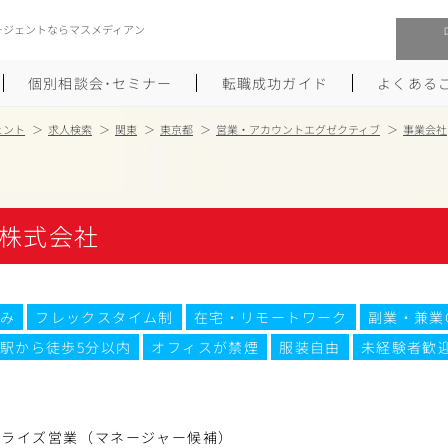
ージェントならマスメディアン
個別相談会･セミナー
転職成功ガイド
よくある
ェント
求人検索
関東
東京都
営業・アカウントエグゼクティブ
事業会社
転職活動を始めるにあたり
メーカー・事業会社への転職
履歴書のつくり方
大手広告会社への転職
株式会社
職務経歴書のつくり方
エグゼクティブ転職
ポートフォリオのつくり方
しゅふクリ･ママクリ転職
み
フレックスタイム制
在宅・リモートワーク
副業・兼業
駅から徒歩5分以内
オフィスが禁煙
服装自由
未経験者歓
面接対策
年収アップ転職
未経験から広告業界への転職
Uターン･Iターン転職
プライズ営業（マネージャー候補）