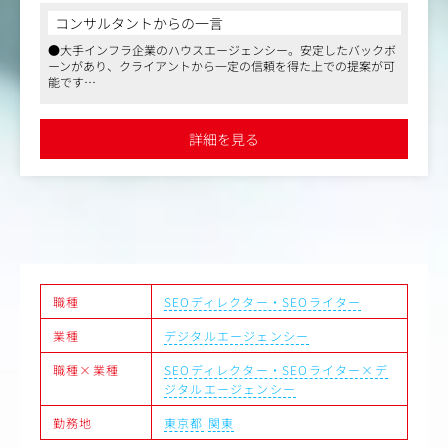
【主な業務内容】
コンサルタントからの一言
・LLMO/SEO施策の戦略策定および実行支援
したバックボ
●東証一部上場のDXを推進する大手イノベーションエ
-サイトキーワード調査、内部／外部対策、施策
での提案が可
ーです
を目的とした
種レポート業務、改善提案 等
●社員間の仲が良く、社風は役職関係なくフラットで柔
・コンテンツマーケティング施策
多く、社会貢
です
ム研究と、そ
-記事コンテンツの企画立案・提案～進行管理、
●良い意味で実力主義であり、社員のチャレンジを会社
・CRO・UIUX改善
環境も良好で
援します
詳細を見る
ンツマーケテ
-サイト調査・分析～課題の抽出～デザインやサ
線の改善提案 等
le等）を用いた
用
らびに東京ガ
ケティングのナ
ス運用）に向
職種
SEOディレクター・SEOライター
定
業種
デジタルエージェンシー
職種×業種
SEOディレクター・SEOライター×デ
ジタルエージェンシー
勤務地
東京都
関東