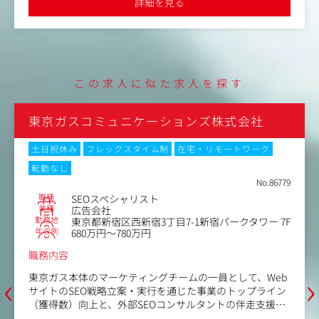
詳細を見る
②戦略立案業務
コンサルタントの指示のもと、戦略立案や施策の企画・要
件定義等のサポートを行います。徐々に業務範囲を広げて
いき、最終的にはプロジェクト全体の戦略立案ができる状
態を目指していただきます。
この求人に似た求人を探す
③ドキュメンテーション業務
コンサルタントの指示のもと、各種資料の作成サポートを
式会社
株式会社オプト
行います。コンサルティングにおけるドキュメントは納品
物にもなるため、ドキュメンテーションを通して、論理的
トワーク
土日祝休み
フレックスタイム制
在宅・リモート
思考力や戦略思考を身につけていただきます。
転勤なし
No.86779
④プロジェクトマネジメント業務
職種
GEO・SEOコンサルタント
クライアントとの定例会の議事録作成や、スケジュールの
業種
デジタルエージェンシー
管理など、プロジェクトが円滑に進むようサポートしま
勤務地
クタワー 7F
東京都千代田区四番町6東急番町ビル5F
す。
年収例
450万円～700万円
※ゆくゆくは、メインのコンサルタントとして、クライア
ントの事業課題解決に向けた全体戦略の立案・実行をお任
職務内容
せします。
‹
›
して、Web
顧客とのコミュニケーションの質をより良くする
トップライン
策の立案から実行におけるコンサルティングが業
業務内容（変更の範囲）：会社の定める業務
の伴走支援を
になります。
築をお任せし