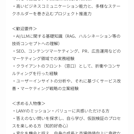
・高いビジネスコミュニケーション能力と、多様なステー
クホルダーを巻き込むプロジェクト推進力
＜歓迎要件＞
・AI/LLMに関する基礎知識（RAG、ハルシネーション等の
技術コンセプトへの理解）
・SEO、コンテンツマーケティング、PR、広告運用などの
マーケティング領域での実務経験
・クライアントのフロント（窓口）として、折衝やコンサ
ルティングを行った経験
・ユーザーインサイトの分析や、それに基づくサービス改
善・マーケティング戦略の立案経験
＜求める人物像＞
・LANYのミッション・バリューに共感いただける方
・答えのない問いを探求し、自ら学び、仮説検証のプロセ
スを楽しめる方（知的好奇心）
・変化を機会と捉え、自身の成長と市場価値向上に貪欲な