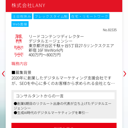
株式会社LANY
土日祝休み
フレックスタイム制
在宅・リモートワーク
Web面接
No.81433
職種
SEO/LLMOアソシエイト
業種
デジタルエージェンシー
東京都渋谷区千駄ヶ谷5丁目27-5リンクスクエア
勤務地
新宿 16F WeWork内
年収例
400万円～600万円
職務内容
‹
›
■職務内容：アソシエイト・コンサルタント
まずは先輩コンサルタントのサポート（アソシエイト）業
務からスタートし、デジタルマーケティングの基礎とAI検
索（LLMO）の最新ノウハウを吸収していただきます。
コンサルタントからの一言
【具体的には】
●創業6期目のリクルート出身の代表が立ち上げたデジタルエー
①分析業務
ジェンシー
事業成長を成し遂げる筋の良い戦略を立案するために、必
●生成AI時代のデジタルマーケティングを牽引
要な分析を行います。自社・競合・市場の3C分析を中心
●業種問わず、上場企業からスタートアップまで幅広く支援
に、各種データ分析やユーザー理解のための定性調査等、
多角的な分析を行います。