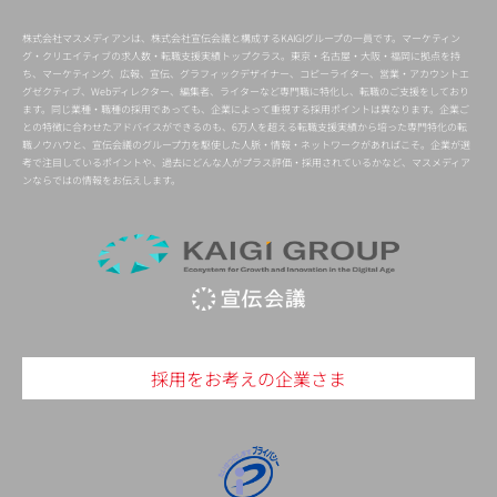
株式会社マスメディアンは、株式会社宣伝会議と構成するKAIGIグループの一員です。マーケティン
グ・クリエイティブの求人数・転職支援実績トップクラス。東京・名古屋・大阪・福岡に拠点を持
ち、マーケティング、広報、宣伝、グラフィックデザイナー、コピーライター、営業・アカウントエ
グゼクティブ、Webディレクター、編集者、ライターなど専門職に特化し、転職のご支援をしており
ます。同じ業種・職種の採用であっても、企業によって重視する採用ポイントは異なります。企業ご
との特徴に合わせたアドバイスができるのも、6万人を超える転職支援実績から培った専門特化の転
職ノウハウと、宣伝会議のグループ力を駆使した人脈・情報・ネットワークがあればこそ。企業が選
考で注目しているポイントや、過去にどんな人がプラス評価・採用されているかなど、マスメディア
ンならではの情報をお伝えします。
採用をお考えの企業さま