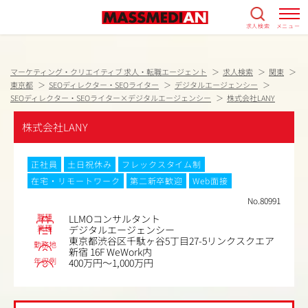
求人検索
メニュー
マーケティング・クリエイティブ 求人・転職エージェント
求人検索
関東
東京都
SEOディレクター・SEOライター
デジタルエージェンシー
SEOディレクター・SEOライター×デジタルエージェンシー
株式会社LANY
株式会社LANY
正社員
土日祝休み
フレックスタイム制
在宅・リモートワーク
第二新卒歓迎
Web面接
No.80991
職種
LLMOコンサルタント
業種
デジタルエージェンシー
東京都渋谷区千駄ヶ谷5丁目27-5リンクスクエア
勤務地
新宿 16F WeWork内
年収例
400万円～1,000万円