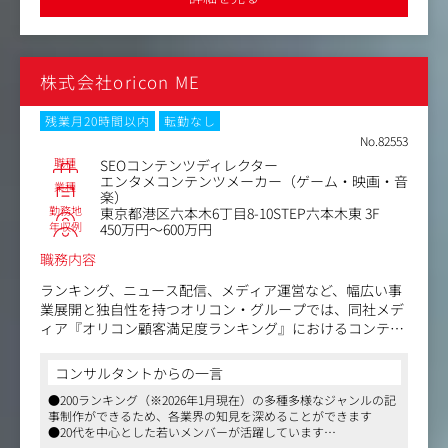
ち続けるか」の戦略実行ができます／
■具体的には：
・SEO戦略の立案と実行、およびそれに付随する経営陣へ
株式会社oricon ME
の提案やレポーティング
・アクセス解析、ユーザー行動分析、検索順位モニタリン
グ等を通じた課題抽出、改善案出し
残業月20時間以内
転勤なし
・SEOおよびCVR改善のためのサイト改修・制作のプロジ
No.82553
ェクトマネジメント・ディレクション
職種
SEOコンテンツディレクター
・メディア運営、コンテンツ制作の企画・ディレクション
エンタメコンテンツメーカー（ゲーム・映画・音
業種
楽）
・SEO以外のマーケティング領域（SNS運用、CRM、広告
勤務地
東京都港区六本木6丁目8-10STEP六本木東 3F
運用、ブランディング等）の企画・運用
年収例
450万円～600万円
※上記以外にも、ご経験やスキル、興味に応じて幅広い業
務を担当していただくことができます。
職務内容
ランキング、ニュース配信、メディア運営など、幅広い事
業展開と独自性を持つオリコン・グループでは、同社メデ
ィア『オリコン顧客満足度ランキング』におけるコンテン
ツディレクターを募集。社外ベンダーと連携のうえ、SEO
記事制作にかかる品質・進行管理全般を中心にお任せしま
コンサルタントからの一言
す。ご経験・適性等に応じ、ライティング業務や、将来的
●200ランキング（※2026年1月現在）の多種多様なジャンルの記
にはアクセス解析・UI/UX施策立案～実行など、サイト運
事制作ができるため、各業界の知見を深めることができます
営全般に関わることも出来るポジションです。
●20代を中心とした若いメンバーが活躍しています
●月の平均残業時間が20時間程度なので、ワークライフバランス