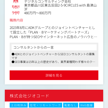
業種
デジタルコンサルティング会社
【業務内容】
東京都品川区東五反田2-5-9CIRCLES with 島津山
LLMO（Large Language Model Optimization）コンサルタ
勤務地
3F
ントとして、生成AIが検索体験の核となる未来において、
年収例
480万円～800万円
クライアントのビジネスがユーザーから「見つけられ、選
職務内容
ばれる」ための新しい最適化戦略を立案し、実行を支援し
ます。
2023年8月にADKグループとのジョイントベンチャーとし
て設立した「PLAN‐Bマーケティングパートナーズ」
これは単なる「検索ハック」ではありません。ブランドの
PLAN‐Bが持つSEOやインターネット広告のノウハウと、
価値をAIに「理解」させ、ユーザーに「推奨」させるため
ADKの総合広告会社としての実績を活用し、デジタル領域
の統合的なコミュニケーション戦略を設計する、エキサイ
のマーケティング戦略を企画/提案/実施し、お客様の課題
コンサルタントからの一言
ティングな仕事です。
解決を行います。
●ADKとのジョイントベンチャーからSEOコンサルタントの募集
【具体業務内容イメージ】
です
【募集背景】
・AI検索の最新アルゴリズム、およびユーザー行動の分析
●SEO事業は15年以上の歴史があり、業界業種問わず様々のクラ
・事業が毎年順調に売上を拡大しており、体制強化のため
イアントの支援を行っています
・AIが参照・生成する情報源の最適化
の増員募集です。
●週3日のリモートワークを導入しています。福利厚生も充実して
・AIの回答精度と品質を高めるためのテクニカルな内部施
・事業成長の主な背景としては、特に、生成AIの登場によ
いるので、仕事とプライベートを両立することができます
策の設計・提案
詳細を見る
り、「SEO/LLMO」市場は活況を呈していることが挙げら
・クライアントの事業戦略に基づいた、オウンド/ペイド/
れます。
アーンド/シェアードメディアの統合的活用戦略の策定
・未開拓の顧客層へのアプローチとサービス領域の拡張を
・各領域の専門家（SEO、広告、PR、等）を巻き込んだ施
牽引していただく人材を求めています。
策の実行ディレクション
株式会社ジオコード
・パフォーマンスモニタリングと、データに基づく改善サ
【業務内容】
イクルの推進
・企業の課題解決をミッションとし、SEO/LLMO戦略の立
土日祝休み
在宅・リモートワーク
転勤なし
Web面接
・クライアントとの日々の定例会進行、戦略的意思決定支