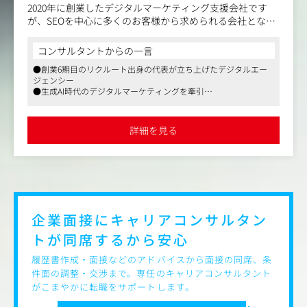
・自社開発のノーコードサイト改善・ CX改善プラットフ
2020年に創業したデジタルマーケティング支援会社です
ォーム「SiTest（サイテスト）」があるため、「集客（SE
が、SEOを中心に多くのお客様から求められる会社となっ
O/LLMO）× サイト改善（CRO）」を組み合わせた、他社
てきました。
には真似できない本質的な成果向上提案を一気通貫で対応
更なる事業拡大に向けて、コンテンツ制作を通してお客様
コンサルタントからの一言
することができます。
のサービス・プロダクトを大きく飛躍させるためのサポー
●創業6期目のリクルート出身の代表が立ち上げたデジタルエー
トをご一緒にしていただけるコンテンツディレクターを募
ジェンシー
・単なる作業代行ではなく、クライアントの経営課題に紐
集しております。
●生成AI時代のデジタルマーケティングを牽引
づいた検索マーケティング戦略を構築できます。
●業種問わず、上場企業からスタートアップまで幅広く支援
同社の「価値あるモノをインデックスさせる」のミッショ
・最新のAI検索対策状況のキャッチアップができ、経験が
ンに共感してくださり、SEOを通して世の中をよりよくし
詳細を見る
ある方はそれを活かして働くことが可能です。
ていきたいと思っていただける方がいらっしゃれば、ぜひ
お力をお借りできますと幸いです。
＜募集背景＞
AI検索最適化ソリューション 「LLMOA（エルモア）」とい
■具体的には
う自社サービスの拡大により、この度SEO・LLMO・AIOに
LANYのコンサルティング事業の一つである「コンテンツ制
携わっていただく専任の方を募集することとなりました。
作事業」の品質管理および推進、組織づくりを担っていた
だきます。
企業面接にキャリアコンサルタン
トが
同席するから安心
同社に在籍するコンテンツディレクターやライターの方の
採用や教育、リソース管理などを行いながら、組織として
履歴書作成・面接などのアドバイスから面接の同席、条
コンテンツ制作事業をよりよくしていってもらいます。
件面の調整・交渉まで。専任のキャリアコンサルタント
がこまやかに転職をサポートします。
具体的には次のような業務内容です。
・コンテンツ制作事業の推進（事業戦略の策定含む）