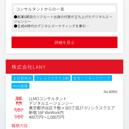
索（LLMO）の最新ノウハウを吸収していただきます。
コンサルタントからの一言
【具体的には】
●創業6期目のリクルート出身の代表が立ち上げたデジタルエー
①分析業務
ジェンシー
事業成長を成し遂げる筋の良い戦略を立案するために、必
●生成AI時代のデジタルマーケティングを牽引
要な分析を行います。自社・競合・市場の3C分析を中心
●業種問わず、上場企業からスタートアップまで幅広く支援
に、各種データ分析やユーザー理解のための定性調査等、
多角的な分析を行います。
詳細を見る
②戦略立案業務
コンサルタントの指示のもと、戦略立案や施策の企画・要
件定義等のサポートを行います。徐々に業務範囲を広げて
株式会社LANY
いき、最終的にはプロジェクト全体の戦略立案ができる状
態を目指していただきます。
土日祝休み
フレックスタイム制
在宅・リモートワーク
③ドキュメンテーション業務
Web面接
コンサルタントの指示のもと、各種資料の作成サポートを
No.80991
行います。コンサルティングにおけるドキュメントは納品
職種
LLMOコンサルタント
物にもなるため、ドキュメンテーションを通して、論理的
業種
デジタルエージェンシー
思考力や戦略思考を身につけていただきます。
東京都渋谷区千駄ヶ谷5丁目27-5リンクスクエア
勤務地
新宿 16F WeWork内
年収例
④プロジェクトマネジメント業務
400万円～1,000万円
クライアントとの定例会の議事録作成や、スケジュールの
職務内容
管理など、プロジェクトが円滑に進むようサポートしま