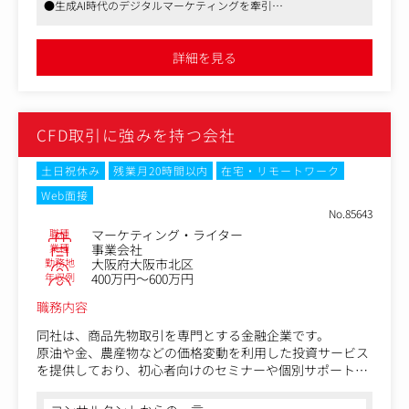
●生成AI時代のデジタルマーケティングを牽引
■インハウスディレクターとは
●業種問わず、上場企業からスタートアップまで幅広く支援
制作案件における制作の進行管理や品質管理などを担い、
構成・原稿チェックやライターさんとのコミュニケーショ
詳細を見る
ンを現場で行なっていただくインハウスディレクターで
す。
リードコンテンツディレクターとともにプロジェクトを推
CFD取引に強みを持つ会社
進し、ライターや外部パートナーと連携したワンチーム
で、コンテンツを通してクライアントの成果を追求するポ
ジションです。
土日祝休み
残業月20時間以内
在宅・リモートワーク
Web面接
■こんな方にご応募頂きたいです
No.85643
・SEO記事のライティングやディレクションの実務経験が
職種
マーケティング・ライター
あり、1記事1記事の品質にこだわって制作に取り組みたい
業種
事業会社
方
勤務地
大阪府大阪市北区
・クライアントの成果やエンドユーザーの反応までを想像
年収例
400万円～600万円
し、こだわりを持って記事制作に向き合いたい方
職務内容
・記事・ホワイトペーパー・インタビュー記事などのディ
レクション経験があり、クライアントの事業成長につなが
同社は、商品先物取引を専門とする金融企業です。
る記事制作をしたい方
原油や金、農産物などの価格変動を利用した投資サービス
を提供しており、初心者向けのセミナーや個別サポートが
■業務内容
特徴です。
・進行管理：制作スケジュールの作成・調整