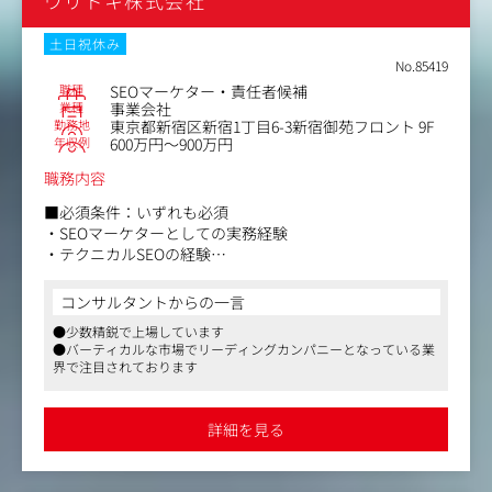
ウリドキ株式会社
-ユーザーの検索意図やUX、専門性を踏まえたコンテンツ
レビュー・クオリティの最終ジャッジ
-ライター（外部パートナー等）へのフィードバック、レギ
土日祝休み
ュレーション（品質ガイドライン）のアップデート
No.85419
-AIライティングのプロンプト設計や、ホワイトペーパー等
職種
SEOマーケター・責任者候補
のUX設計
業種
事業会社
勤務地
東京都新宿区新宿1丁目6-3新宿御苑フロント 9F
・プロダクト改善・CRO（開発連携）
年収例
600万円～900万円
-ユーザー行動データ・検索意図の分析に基づく、サイト
全体のコンバージョン動線（構造・UI/UX）の設計
職務内容
-エンジニアやデザイナーと連携した、サイト表示速度改
善、構造化データ対応、新規機能（ツール・診断コンテン
■必須条件：いずれも必須
ツ等）の実装・ディレクション
・SEOマーケターとしての実務経験
-記事単体～コンテンツメディア全体でのABテストやヒー
・テクニカルSEOの経験
トマップツール等を用いた、CRO施策のPDCAサイクル推
・Google Analyticsやサーチコンソールを用いたデータ分
進
析経験
コンサルタントからの一言
・AIツールにおいて複雑な指示（条件指定、役割付与、数
●少数精鋭で上場しています
段階の命令）を使いこなし、期待通りの成果物を安定して
●バーティカルな市場でリーディングカンパニーとなっている業
出せるスキル
界で注目されております
■歓迎条件
・ECやプラットフォームの運営に携わってきたご経験
詳細を見る
・Ahrefs、SEMRUSH、similarwebなどを用いたマーケテ
ィング分析のご経験
・Python, SQL, JavaScript等のプログラミングスキル