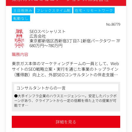
ジン・AI動向のキャッチアップと施策への反映・検証
ず、UI/UXなどWEBマーケティング全般を担う同社を支え
■制作物納品後の成果の分析、改善内容の提案
るマーケティングの中核人材としてご活躍いただきたいと
土日祝休み
フレックスタイム制
在宅・リモートワーク
└継続案件で成果を出し続けるため、またクライアントと
思います。
伴走するため、納品物の成果の分析や改善提案、追加提案
転勤なし
を実施
No.86779
職種
SEOスペシャリスト
業種
広告会社
勤務地
東京都新宿区西新宿3丁目7-1新宿パークタワー 7F
年収例
680万円～780万円
職務内容
東京ガス本体のマーケティングチームの一員として、Web
サイトのSEO戦略立案・実行を通じた事業のトップライン
（獲得数）向上と、外部SEOコンサルタントの伴走支援を
受けながら、将来的な内製化に向けた基盤構築をお任せし
ます。
コンサルタントからの一言
●大手インフラ企業のハウスエージェンシー。安定したバックボ
■業務詳細
ーンがあり、クライアントから一定の信頼を得た上での提案が可
・ガス・電気の新規獲得（CVR・CV数向上）を目的とした
能です
SEO戦略の立案・実行
●グループの強みもあり行政案件を手がける機会も多く、社会貢
・AIO/GEOを見据えた最新の検索アルゴリズム研究と、そ
献を実感できる仕事です
れに適応したコンテンツ企画・情報設計
●フレックスタイム制や残業代全額支給など、労働環境も良好で
詳細を見る
す
・UI/UX改善、テクニカルSEO対策、コンテンツマーケテ
ィングのディレクション