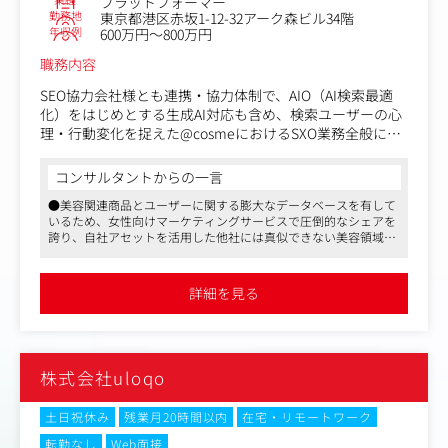
プラットフォーマー
勤務地
東京都港区赤坂1-12-32アーク森ビル34階
年収例
600万円～800万円
職務内容
SEO協力会社様とも連携・協力体制で、AIO（AI検索最適
化）をはじめとする生成AI対応も含め、検索ユーザーの心
理・行動変化を捉えた@cosmeにおけるSXO業務全般に幅
広く携わって頂きます。
施策実施においては各関係部門と連携していきますが、特
コンサルタントからの一言
に企画や開発メンバーと密に連携を取っていきます。
●美容関連商品とユーザーに関する膨大なデータベースを有して
SXO推進のリーダーとして、ゆくゆくはチームを牽引して
いるため、女性向けマーケティングサービスで圧倒的なシェアを
いただきたいと考えています。
誇り、自社アセットを活用した他社には真似できない美容領域特
・organic流入状況の監視・分析・課題抽出・必要なレポ
化のブランディングエージェンシーとして機能しています
ーティング
●自社ポータルサイトは美容市場の中でポジションを確立してい
・サーベイ・優先判断・推進
るため、ほとんどすべての化粧品・美容メーカーとのルートがあ
詳細を見る
り、大手、外資～新興ブランドまで直接提案、折衝する機会が多
・事業計画／市場調査にもとづく戦略・施策の立案と推進
くあります
・保守・実装サポート・技術監査
●産休・育休、フレックスタイム制など福利厚生が充実してお
・ガイドライン準拠・ナレッジ化促進
り、男女問わず長期的に働きやすい環境です
・各プロジェクトのSEOサポート・推進
株式会社uloqo
＜この仕事の魅力＞
・SXO分析を起点とした、サイト内のユーザー体験設計の
土日祝休み
残業月20時間以内
在宅・リモートワーク
領域まで、コアメンバーとして深く携わっていただけま
転勤なし
Web面接