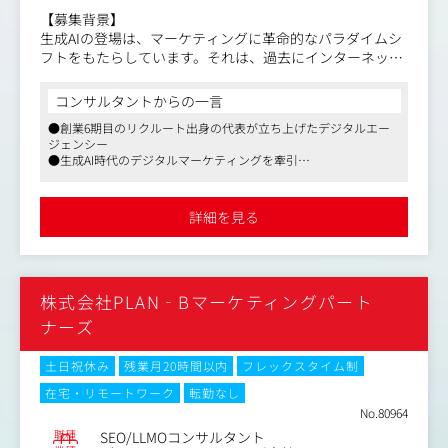
す。
【募集背景】
※ゆくゆくは、メインのコンサルタントとして、クライア
生成AIの登場は、マーケティングに革命的なパラダイムシ
ントの事業課題解決に向けた全体戦略の立案・実行をお任
フトをもたらしています。それは、過去にインターネット
せします。
やスマホがもたらしたものと同等、あるいはそれ以上のイ
ンパクトです。
コンサルタントからの一言
業務内容（変更の範囲）：会社の定める業務
●創業6期目のリクルート出身の代表が立ち上げたデジタルエー
人がAIと対話しながら意思決定を行う時代、消費者行動は
ジェンシー
根底から変わります。そして、消費者行動が変われば、マ
●生成AI時代のデジタルマーケティングを牽引
ーケティングも変わらなければなりません。
●業種問わず、上場企業からスタートアップまで幅広く支援
私たちが探しているのは、この変革の最前線に立ち、新た
▼会社説明資料
詳細を見る
https://speakerdeck.com/lany/company-deck
な時代を一緒に切り拓いてくださるパイオニアです。
▼カルチャーブック
従来の検索マーケティングやSEOの常識をアンラーンし、
https://speakerdeck.com/lany/culture-book
AI時代の新たな勝ち筋を定義・実装することで、クライア
株式会社PLAN‐Bマーケティングパート
ントの事業成長を牽引する。そんな次世代のデジタルマー
ケターを求めています。
ナーズ
あなたの卓越したSEOスキルが、次の時代のデファクトス
土日祝休み
残業月20時間以内
フレックスタイム制
タンダードを創る力になります。 正解のない黎明期に、私
在宅・リモートワーク
転勤なし
たちと共にAI検索の未来を創り、世の中に大きなインパク
No.80964
トを残しませんか。
職種
SEO/LLMOコンサルタント