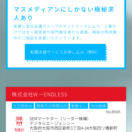
※必要に応じて代理店と連携しながら業務を進めていただ
きます。
マスメディアンにしかない
極秘求
人あり
◆特徴（弊社にジョイン頂くことの魅力）
①Webのみならず、認知系媒体でのプロモーションもお任
実績と宣伝会議グループのネットワークにより、人事だ
せします
けではなく経営者や部門責任者から直接、極秘の特命案
直近ではタクシー広告含め複数の認知系媒体へのプロモー
件のご相談を多数いただいています。
ションも予定しており、今後も継続的に認知施策にも注力
していく想定です。
転職支援サービスお申し込み（無料）
②大きな裁量が伴うポジションです！
オウンドメディアのトラフィックおよびリードについて、
すでに一定の下地がある中で、事業に対しより大きなダイ
ナミクスを生むためにマーケターとしてあらゆる戦略を検
討、実行していただきます。非常にやりがいのあるポジシ
ョンです。
株式会社W－ENDLESS
③創業者と間近で仕事ができます！
社長と距離感近く業務にあたれます。社長からの直接的な
土日祝休み
残業月20時間以内
転勤なし
Web面接
フィードバックもあり、スキル習得のスピード感は非常に
No.85545
速いです。
職種
SEMマーケター（リーダー候補）
業種
デジタルエージェンシー
④昇格、昇給機会が豊富にあります！
大阪府大阪市西区新町1丁目4-24大阪四ツ橋新町
勤務地
定量的な成果だけでなく、定性的（業務への姿勢）でも評