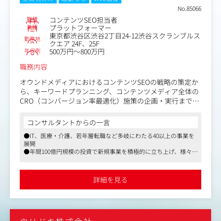
など
No.85066
職種
コンテンツSEO担当者
業種
プラットフォーマー
東京都渋谷区渋谷2丁目24-12渋谷スクランブルス
勤務地
クエア 24F、25F
年収例
500万円～800万円
職務内容
オウンドメディアにおけるコンテンツSEOの戦略の策定か
ら、キーワードプランニング、コンテンツメディア全体の
CRO（コンバージョン率最適化）施策の企画・実行まで、
上流工程を総合的にリードしていただきます。
コンテンツ単体のクオリティ管理にとどまらず、プロダク
コンサルタントからの一言
ト開発（エンジニア・デザイナー）と連携した機能改善
●IT、医療・介護、若年層転職など多岐にわたる40以上の事業を
や、メディア全体の検索トラフィック・CV最大化に責任を
展開
持っていただきます。
●年間100億円規模の投資で新規事業を積極的に立ち上げ、様々な
業界経験が可能
・戦略・プランニング
●「働きがいのある会社」ランキングで8年連続受賞
-事業目標（CV・売上）から逆算した、メディア全体のSE
詳細を見る
O戦略および中長期のキーワード戦略設計
-競合調査・市場分析に基づく、新規獲得領域の開拓や既
存コンテンツ群のリライト方針策定
・コンテンツ品質管理（ディレクション実務）