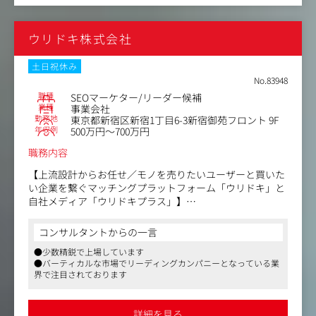
・生成AIを活用したコンテンツ制作の効率化
・サイト全体のアクセス解析・改善
ウリドキ株式会社
■社内環境について
現在、メディアコンテンツチームはCMO直下のもと、メデ
ィア運営・PR・ブランディングなど多岐に渡る業務を行な
土日祝休み
っています。
No.83948
メンバーはミーティングの他にSlackでのタスク・進捗共
職種
SEOマーケター/リーダー候補
有を実施しており、部署間関係なく新しい提案などもどん
業種
事業会社
勤務地
東京都新宿区新宿1丁目6-3新宿御苑フロント 9F
どん取り入れていける風通しの良い環境です。
年収例
500万円～700万円
会社全体も今年からジョインしたスタッフが多く、フラッ
トで透明性が高いのが特徴です。
職務内容
【上流設計からお任せ／モノを売りたいユーザーと買いた
い企業を繋ぐマッチングプラットフォーム「ウリドキ」と
自社メディア「ウリドキプラス」】
国内唯一のビジネスモデルであるCtoBプラットフォーム
コンサルタントからの一言
「ウリドキ」を展開する同社にてSEOマーケターのリーダ
●少数精鋭で上場しています
ー候補をお任せします。
●バーティカルな市場でリーディングカンパニーとなっている業
ウリドキ、及びウリドキプラスのSEOを主軸としたマーケ
界で注目されております
ティング戦略の立案、各種施策の企画・実行をお任せいた
します。
＼競合不在のサービスのため「どう勝つか」より「どう勝
詳細を見る