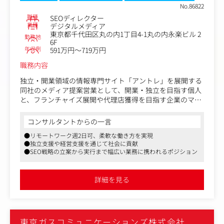
と事業成長(攻めの拡大)の両面を担っていただく、非常に
No.86822
重要な役割です。
職種
SEOディレクター
業種
デジタルメディア
東京都千代田区丸の内1丁目4-1丸の内永楽ビル 2
【業務内容】
勤務地
6F
コンテンツマーケティング事業における、戦略立案からコ
年収例
591万円～719万円
ンテンツ企画、制作ディレクション、品質管理までの一連
の業務を現任担当者と分担しながらお任せします。
職務内容
独立・開業領域の情報専門サイト「アントレ」を展開する
＜具体的には＞
同社のメディア提案営業として、開業・独立を目指す個人
■コンテンツ企画・ディレクション
と、フランチャイズ展開や代理店獲得を目指す企業のマッ
└クライアントの課題・ニーズに応じた記事、ホワイトペ
チング支援を行っていただきます。
ーパー、その他Webコンテンツの企画立案・構成案作成
└社内の調査部門と連携した調査設計や分析、その内容を
コンサルタントからの一言
【業務内容】
反映したコンテンツ案作成
●リモートワーク週2日可、柔軟な働き方を実現
同社が運営する会員41万人の独立開業マッチングメディア
■外部パートナー(ライター等)の管理
●独立支援や経営支援を通じて社会に貢献
への集客最大化を目指して、テクニカル/コンテンツ両面
└外部クリエイターへの発注、スケジュール・進捗管理、
●SEO戦略の立案から実行まで幅広い業務に携われるポジション
でのSEO戦略の立案～実行をお任せします。
および納品物のクオリティチェック(品質管理・推敲)
財務インパクトを考慮しながら、以下の業務を中心にお任
■営業支援・提案サポート
せしていきます。
└営業メンバーと連携したクライアント向けの施策提案書
詳細を見る
・リスティング広告、SNS広告などのWeb広告運用全般
の作成サポート、およびミーティングへの同行、クロージ
・SEO内部及び外部施策の戦略、策定、実行・検証
ング
・SNSやWEBメディアを活用した集客施策の立案
■最新トレンドの調査・検証
・KPIの策定や管理、進行等
└GEO(生成AI最適化)をはじめとする、最先端の検索エン
東京ガスコミュニケーションズ株式会社
ご入社後、お力を発揮いただくとともに、SEOのみなら