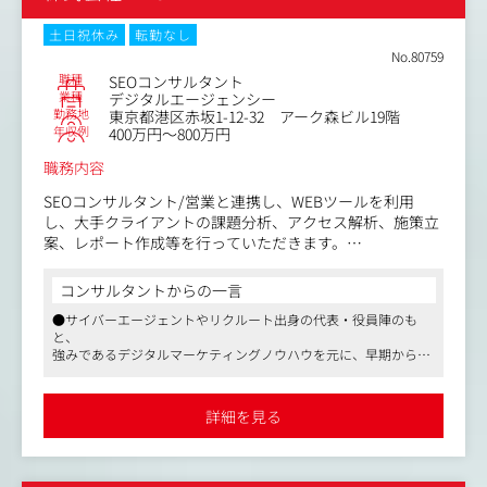
型” 支援
土日祝休み
転勤なし
■コンテンツマーケ × オウンドメディア構築
No.80759
・KW調査→構成→ライティング→CV最適化までを主導
職種
SEOコンサルタント
・立ち上げフェーズ～グロースフェーズまで、メディア構
業種
デジタルエージェンシー
勤務地
東京都港区赤坂1-12-32 アーク森ビル19階
築と育成を支援
年収例
400万円～800万円
■テクニカル SEO／サイト高速化
職務内容
・HTML・CSS・JavaScript 最適化、構造化データ導入、C
ore Web Vitals改善。技術課題を可視化して対応。
SEOコンサルタント/営業と連携し、WEBツールを利用
し、大手クライアントの課題分析、アクセス解析、施策立
■UI／UXグロースハック
案、レポート作成等を行っていただきます。
・「SEO × UX」で流入増とCVR 向上を同時に狙うハイブ
リッド施策
・SEOコンサルティングに必要な各種ツールを用いた分析
コンサルタントからの一言
・情報設計・導線設計・デザイン改修・ABテストを社内デ
・外部リンクの精査・調査
●サイバーエージェントやリクルート出身の代表・役員陣のも
ザインチームが実装
・検索エンジンに最適化されたWebサイトの設計、プラン
と、
ニング
強みであるデジタルマーケティングノウハウを元に、早期から超
■KPI分析＆レポーティング
・順位、成果レポートの作成
大手ナショナルクライアントから、有名グローバルブランド、東
・GA4・GSC・サードパーティツールを駆使し、検索順
・顧客との折衝、交渉、定例会の実施や日々の報告、提案
証一部上場企業などのマーケティング支援を手がけ、4年ほどでグ
位・流入・CVをリアルタイム可視化
・サイト改善案、その他広告の提案
ロース上場を果たしました
詳細を見る
●「ベストベンチャー100」「Mizuho Innovation Award」など有
・PDCAを回し、施策→成果を共有
・営業提案補助、提案同行
望イノベーション企業として様々なメディア・アワードで取り上
・最新のSEO施策の研究など
げられ、VCより3.3億円の資金調達を受けるなど世間からの期待
■外部リンク＆ブランドオーソリティ強化
も厚いです