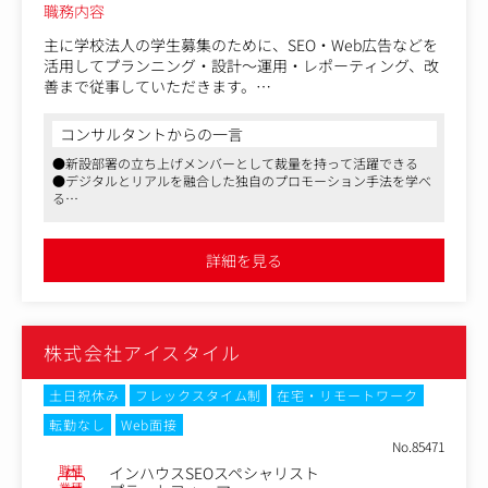
職務内容
主に学校法人の学生募集のために、SEO・Web広告などを
活用してプランニング・設計～運用・レポーティング、改
善まで従事していただきます。
【具体的には】
コンサルタントからの一言
・営業同行/ヒアリング、クライアントとのやりとり
●新設部署の立ち上げメンバーとして裁量を持って活躍できる
・サイト集客等のWeb施策制作におけるプランニング、設
●デジタルとリアルを融合した独自のプロモーション手法を学べ
計～運用
る
・定期的なレポーティング
●学校法人向け事業で社会的意義のある仕事に携われる
・Webサイト運用、改善提案
詳細を見る
株式会社アイスタイル
土日祝休み
フレックスタイム制
在宅・リモートワーク
転勤なし
Web面接
No.85471
職種
インハウスSEOスペシャリスト
業種