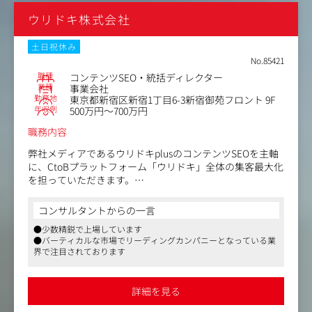
・チームマネジメント経験
ウリドキ株式会社
・開発ディレクションやプロジェクトマネジメントの経験
■求める人物像
土日祝休み
・主体的に物事に取り組める方
No.85421
・自分の意見を主張できる方
職種
コンテンツSEO・統括ディレクター
・今打てる最善手が何かを考えられる方
業種
事業会社
勤務地
東京都新宿区新宿1丁目6-3新宿御苑フロント 9F
・順序を立て物事を考えられる方
年収例
500万円～700万円
・スピード感を持って業務に取り組める方
・SEOの最新情報を常にキャッチアップできる方
職務内容
・論理的思考能力をお持ちの方
・解決策ファーストではなく課題ファーストである方
弊社メディアであるウリドキplusのコンテンツSEOを主軸
に、CtoBプラットフォーム「ウリドキ」全体の集客最大化
を担っていただきます。
【具体的な仕事内容】
コンサルタントからの一言
・集客を最大化するためのキーワード戦略の立案および中
●少数精鋭で上場しています
長期的なメディアロードマップの策定
●バーティカルな市場でリーディングカンパニーとなっている業
・高品質な記事の企画・構成、およびE-E-A-T（専門性・
界で注目されております
権威性・信頼性・実体験）を極限まで高める編集フローの
構築
・社内メンバー、外部ライター陣の進行管理・ディレクシ
詳細を見る
ョン