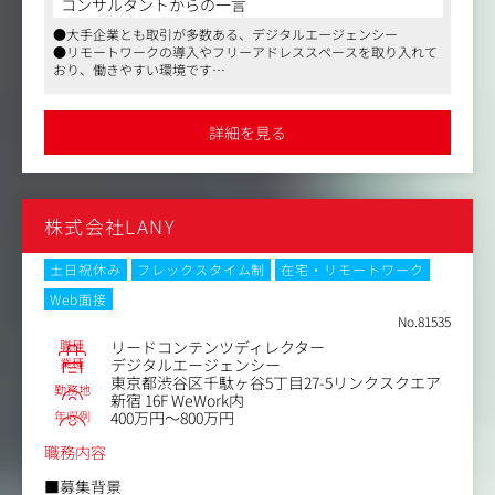
コンサルタントからの一言
・進行管理・スケジュール管理
＜具体的には＞
●大手企業とも取引が多数ある、デジタルエージェンシー
・レポーティングと改善施策の提案
・SEO・LLMO・AIO戦略・KW設計
●リモートワークの導入やフリーアドレススペースを取り入れて
・ライター・編集者・デザイナー等の外部リソース管理
市場調査、競合分析、AI検索対策に基づき、成果に直結す
おり、働きやすい環境です
る戦略策定とキーワード選定・優先順位付け
●コミュニケーションをとりやすい雰囲気
・テクニカルSEO
詳細を見る
サイト構造の最適化、インデックス状況の改善、Core We
b Vitals対策などの内部修正指示
・コンテンツマーケティング
株式会社LANY
ユーザーの検索意図に沿ったコンテンツの企画・構成案作
成、ライターディレクション
土日祝休み
フレックスタイム制
在宅・リモートワーク
・レポーティング・改善提案
Web面接
Google Search ConsoleやGA4を用いた分析、次なる施策の
No.81535
提案
職種
リードコンテンツディレクター
業種
デジタルエージェンシー
・自社メディアの運用
東京都渋谷区千駄ヶ谷5丁目27-5リンクスクエア
勤務地
自社開発のノーコードサイト改善・ CX改善プラットフォ
新宿 16F WeWork内
年収例
ーム「SiTest（サイテスト）」等に関連する自社サイトのS
400万円～800万円
EO運用・集客
職務内容
＜本ポジションの魅力＞
■募集背景