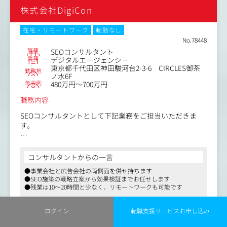
・被リンクプロファイル診断とナチュラルリンク獲得施策
【仕事内容（変更の範囲）】会社の定める業務
株式会社DigiCon
でDR向上
・PR施策とも連携し、ブランド検索と EEATを底上げ
在宅・リモートワーク
転勤なし
■AIO（AI Optimization）／LLMO（Large Language Mode
No.78448
l Optimization）
職種
SEOコンサルタント
・Google AI Overview・生成AI検索におけるAIアンサー獲
業種
デジタルエージェンシー
東京都千代田区神田駿河台2-3-6 CIRCLES御茶
得を支援
勤務地
ノ水6F
・エンティティ強化・構造化データ最適化でLLMに“正し
年収例
480万円～700万円
く・濃く”情報を給餌
職務内容
SEOコンサルタントとして下記業務をご担当いただきま
す。
●主な業務内容
・キーワードの選定と戦略立案
コンサルタントからの一言
・コンテンツの最適化（質、配置、構成など）
●事業会社と広告会社の両側面を併せ持ちます
・内部施策の要件定義・改善提案
●SEO施策の戦略立案から効果検証までお任せします
・検索エンジンアルゴリズムの理解と対策
●残業は10～20時間と少なく、リモートワークも可能です
・成果モニタリングとレポート作成など
ログイン
転職支援サービスお申し込み
SEO施策の戦略立案から効果検証までお任せします。キー
詳細を見る
ワード分析やサイト診断を行い、その後コンテンツの最適