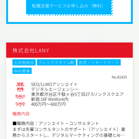
転職支援サービスお申し込み（無料）
・コンテンツ制作の仕組みや運用の改善
・ライター/ディレクターの採用と教育
・制作物のクオリティチェック
・Webメディアのコンテンツ企画／制作ディレクション
業務内容（変更の範囲）：会社の定める業務
株式会社LANY
土日祝休み
フレックスタイム制
在宅・リモートワーク
Web面接
No.81433
職種
SEO/LLMOアソシエイト
業種
デジタルエージェンシー
東京都渋谷区千駄ヶ谷5丁目27-5リンクスクエア
勤務地
新宿 16F WeWork内
年収例
400万円～600万円
職務内容
■職務内容：アソシエイト・コンサルタント
まずは先輩コンサルタントのサポート（アソシエイト）業
務からスタートし、デジタルマーケティングの基礎とAI検