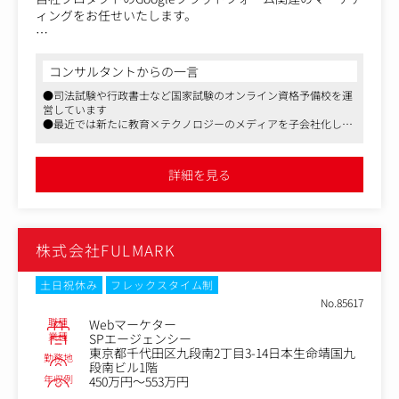
ィングをお任せいたします。
（具体的には）
・新規記事における、キーワード選定、記事構成案の作
コンサルタントからの一言
成、ライターへの発注、CMSによるページ作成まで
●司法試験や行政書士など国家試験のオンライン資格予備校を運
・公開済み記事における、効果分析、改善提案、記事のリ
営しています
ライトまで（ライターへの再発注も）
●最近では新たに教育×テクノロジーのメディアを子会社化し、
・Google Analyticsを使用したレポート業務
EdTechという社会貢献性の高い領域を更に強化しています
・YouTubeの企画・運営
●フレックスタイム制導入、リモートワーク可など柔軟な働き方
・AIO、LLMO対策
ができる環境があります
詳細を見る
またご経験・ご希望等に合わせて、メールマガジン運用、
SNS運用、イベント対応などをご対応いただきます。
株式会社FULMARK
【本求人の魅力】
インハウスのWebマーケターとして、Googleプラットフォ
ームの関連スキルを伸ばしていける環境です。また、事業
土日祝休み
フレックスタイム制
会社としてインハウスでのWeb広告運用やテレビCM、交
No.85617
通広告等のマス広告なども行っているため、将来的にマー
職種
Webマーケター
ケターとしての幅を広げることも可能です。
業種
SPエージェンシー
東京都千代田区九段南2丁目3-14日本生命靖国九
社長との距離も近く直接意見を述べることができる環境で
勤務地
段南ビル1階
すので、自身の思い描いたマーケティング施策を実現する
年収例
450万円～553万円
ことは難しくはありません。