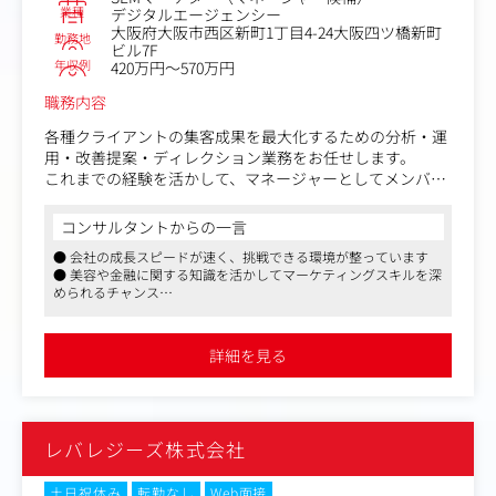
など
業種
デジタルエージェンシー
大阪府大阪市西区新町1丁目4-24大阪四ツ橋新町
勤務地
ビル7F
■数字で見る同社
年収例
420万円～570万円
https://www.w-endless.co.jp/company/#numberarea
職務内容
■事業領域
各種クライアントの集客成果を最大化するための分析・運
https://www.w-endless.co.jp/business/
用・改善提案・ディレクション業務をお任せします。
これまでの経験を活かして、マネージャーとしてメンバー
■代表プロフィール
育成やチーム作りにも関わっていただく予定で、薄利多売
https://www.w-endless.co.jp/message_history/
ではなく小売厚利の方針のため1つの案件に対して専念し
コンサルタントからの一言
やすい環境となっています。
● 会社の成長スピードが速く、挑戦できる環境が整っています
● 美容や金融に関する知識を活かしてマーケティングスキルを深
＜業務内容一例＞
められるチャンス
・リスティング広告の運用改善施策の立案及び実行ディレ
● チームワークを大切にしながら成果を追求する風土が魅力です
クション
・SEOサイトの分析及び改善施策の立案と実行ディレクシ
詳細を見る
ョン
・定例資料の作成/レポーティング
など
レバレジーズ株式会社
＜将来的にお任せする業務内容＞
・チームづくり/予実管理などのマネジメント業務
・新規顧客への提案活動（主に資料作成）
土日祝休み
転勤なし
Web面接