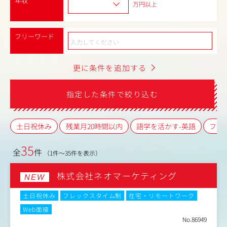
年収
万円以上
フリーワード
更に条件を追加する
指定した条件で絞り込む
土日祝休み
残業月20時間以内
語学を活かす-英語
フレ
35
全
件
（1件～35件を表示）
株式会社ネオマーケティング
NEW
土日祝休み
フレックスタイム制
在宅・リモートワーク
Web面接
No.86949