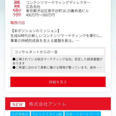
職種
コンテンツマーケティングディレクター
業種
広告会社
勤務地
東京都渋谷区南平台町16-25養命酒ビル
年収例
400万円～500万円
職務内容
【本ポジションのミッション】
生成AI時代の新しいコンテンツマーケティングを牽引し、
事業の持続的成長を支える基盤を創る。
同社は第二成長期にあり、中期経営計画に基づきさらなる
コンサルタントからの一言
事業拡大を進めていくフェーズにあります。
●上場されている総合マーケティング会社。安定した経営基盤が
現在、コンテンツマーケティング事業は1名体制で運営さ
あります
れており、営業支援から提案、制作ディレクション、品質
●ご希望に合わせて柔軟に働ける環境が整っています。産休・育
管理までを一貫して担当しています。
休・復職制度の取得・復職実績もあります
今後の受注拡大を見据えた体制強化の目的で、新たに専任
担当者を1名募集することになりました。
詳細を見る
さらに、生成AIの普及に伴い、今後の検索市場において
「GEO(Generative Engine Optimization:生成AI検索最適
化)」への対応ニーズは急速に拡大すると見込まれていま
株式会社アントレ
す。
NEW
本ポジションは、日々のディレクション業務の安定化(守り
の強化)だけでなく、GEOなどの新領域を見据えた体制強化
土日祝休み
フレックスタイム制
在宅・リモートワーク