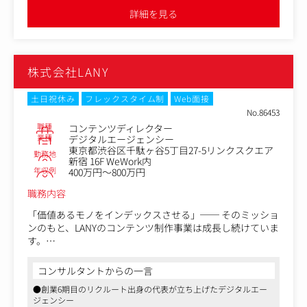
・CRO・UIUX改善
援します
詳細を見る
-サイト調査・分析～課題の抽出～デザインやサイト内導
線の改善提案 等
株式会社LANY
土日祝休み
フレックスタイム制
Web面接
No.86453
職種
コンテンツディレクター
業種
デジタルエージェンシー
東京都渋谷区千駄ヶ谷5丁目27-5リンクスクエア
勤務地
新宿 16F WeWork内
年収例
400万円～800万円
職務内容
「価値あるモノをインデックスさせる」── そのミッショ
ンのもと、LANYのコンテンツ制作事業は成長し続けていま
す。
SEO記事をはじめ、ホワイトペーパー、事例インタビュー
コンサルタントからの一言
記事など、クライアントの事業成長を支えるコンテンツの
●創業6期目のリクルート出身の代表が立ち上げたデジタルエー
制作案件が多くあります。
ジェンシー