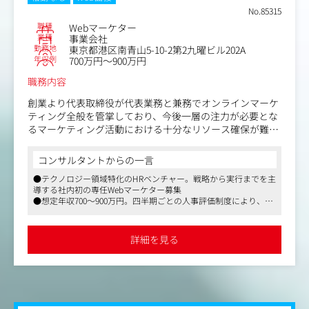
す。
No.85315
・美容業界における唯一無二のプラットフォーマーとし
職種
Webマーケター
て、webメディア、EC、店舗など様々な事業・サービスを
業種
事業会社
運営。
勤務地
東京都港区南青山5-10-2第2九曜ビル202A
・大規模DB型サイトのインハウスSEO（月間MAUは1,670
年収例
700万円～900万円
万、国内外4.6万以上のブランド、42万点のコスメの商品デ
職務内容
ータベース、累計クチコミ数は2,230万件）
・ユーザー体験に重きを置いており、短期ではなく中長期
創業より代表取締役が代表業務と兼務でオンラインマーケ
を見据えたSEOを重視
ティング全般を管掌しており、今後一層の注力が必要とな
・組織再構築のタイミングになります。チームをこれから
るマーケティング活動における十分なリソース確保が難し
一緒に作っていきましょう。
くなってきています。そこで、社内初の専任マーケターを
募集することになりました。
コンサルタントからの一言
●テクノロジー領域特化のHRベンチャー。戦略から実行までを主
◆具体的な業務
導する社内初の専任Webマーケター募集
・オウンドメディア運用におけるSEO戦略の設計および実
●想定年収700～900万円。四半期ごとの人事評価制度により、ス
行
ピード感のある昇給・昇格が可能です
・コンテンツ編集
●会社の成長エンジンとして、オウンドメディア運用や認知系媒
・GA分析
体への広告出稿など裁量大きく活躍できます
詳細を見る
・LP、サイトディレクション
・デジタル広告運用
・HubSpot運用
・SNS運用
・他認知系媒体への出稿プランニングとディレクション