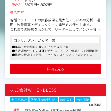
ビル7F
価をさせて頂いています。ベンチャー企業ならではの魅力
年収例
360万円～500万円
であるスピード感のある昇給・昇格の機会に溢れていま
職務内容
す。（四半期に1度の人事評価次第で、数百万円単位の昇
給/昇格も可能です。）
各種クライアントの集客成果を最大化するための分析・運
用・改善提案・ディレクション業務をお任せします。
⑤持続的な成長が見込まれるマーケット
これまでの経験を活かして、リーダーとしてメンバー育成
同社の売り上げは直近3期連続で2倍成長しております。Te
やチーム作りにも関わっていただく予定で、薄利多売では
ch系、特にエンジニア採用領域は成長し続けており、成長
なく小売厚利の方針のため1つの案件に対して専念しやす
コンサルタントからの一言
事業の中でスキルを積むことが可能です。
い環境となっています。
●美容・金融領域に強みを持つ急成長企業
●広告運用やSEOの経験を活かし、リーダー候補として活躍可能
＜業務内容一例＞
●挑戦を歓迎する社風で、さらなるスキルアップのチャンス
・リスティング広告の運用改善施策の立案及び実行ディレ
●年間休日125日、福利厚生充実
クション
・SEOサイトの分析及び改善施策の立案と実行ディレクシ
詳細を見る
ョン
・定例資料の作成/レポーティング
など
※適性を見ながら、リスティング広告かSEOのいずれかの
株式会社W－ENDLESS
業務をお任せする予定です。
＜将来的にお任せする業務内容＞
土日祝休み
残業月20時間以内
転勤なし
Web面接
・チームづくり/予実管理などのマネジメント業務
No.85188
・新規顧客への提案活動（主に資料作成）
職種
SEMマーケター（マネージャー候補）