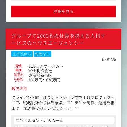
【主な業務内容】
を意識して働くことが出来ます
・SEOコンテンツの編集・ライティング（キーワード調
詳細を見る
査、構成案、記事内容チェック・監修者手配、品質・進行
管理全般）
・コンテンツ公開
・テクニカルSEOの改善対応（開発・制作部門と連携）
グループで2000名の社員を抱える人材サ
ービスのハウスエージェンシー
土日祝休み
転勤なし
No.81980
職種
SEOコンサルタント
業種
Web制作会社
勤務地
東京都新宿区
年収例
500万円～678万円
職務内容
クライアント向けオウンドメディア立ち上げプロジェクト
にて、戦略設計から体制構築、コンテンツ制作、運用改善
まで一気通貫で担当いただきます。
【主な業務内容】
コンサルタントからの一言
1.新規メディアの立ち上げ（0→1）