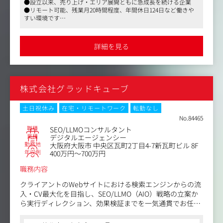
●設立以来、売り上げ・エリア展開ともに急成長を続ける企業
・ターゲット設定、ペルソナ策定、検索意図の整理
●リモート可能、残業月20時間程度、年間休日124日など働きや
・市場調査／競合調査／ニーズ分析
すい環境です
・メディアの方向性・コンセプト設計
●企業が選考で注目しているポイントや、過去にどんな人がプラ
・カテゴリ設計、サイト構造設計（情報設計、内部リンク
ス評価・採用されているかなど、マスメディアンならではの情報
設計）
をお伝えします
詳細を見る
2.SEO戦略・キーワードマップの作成
・KW選定、検索意図分析
・カテゴリとKWの紐付け
・KWマップ／ロードマップの作成
株式会社グラッドキューブ
・上位表示までの戦略立案
3.記事制作ディレクション
・記事企画・構成案（アウトライン）作成
土日祝休み
在宅・リモートワーク
転勤なし
・執筆者（ライター）のアサイン・ディレクション
No.84465
・編集・校正・品質チェック
職種
SEO/LLMOコンサルタント
・SEOを意識した記事テンプレートの作成・運用
業種
デジタルエージェンシー
勤務地
大阪府大阪市 中央区瓦町2丁目4-7新瓦町ビル 8F
・WordPress等への入稿・公開管理
年収例
400万円～700万円
4.運用フェーズの改善業務（1→10）
・アクセス解析（GA4／GSC）と改善提案
職務内容
・記事リライト計画の策定・実行ディレクション
・内部施策（タグ／メタ情報／内部リンクなど）の改善
クライアントのWebサイトにおける検索エンジンからの流
・被リンク獲得方針の策定（必要に応じ）
入・CV最大化を目指し、SEO/LLMO（AIO）戦略の立案か
・MEO対策／外部施策との連携（該当案件のみ）
ら実行ディレクション、効果検証までを一気通貫でお任せ
5.プロジェクト管理・クライアント折衝
します。
・定例ミーティングのリード