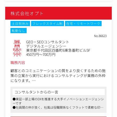
・アクセス解析ツール（GA4,Search Console等）を用いた
データ分析および改善施策のPDCAサイクル運用
株式会社オプト
■将来任せたい業務等
・東京ガス本体の事業部門との直接折衝、ならびに東京ガ
ス/TGCOMチーム内へのSEO/デジタルマーケティングのナ
土日祝休み
フレックスタイム制
在宅・リモートワーク
レッジ共有・啓蒙活動
転勤なし
・将来的なSEO・CRO等の内製化（インハウス運用）に向
No.86623
けた、業務フローの構築やガイドラインの策定
職種
GEO・SEOコンサルタント
■クライアント、担当案件数
業種
デジタルエージェンシー
東京ガス
勤務地
東京都千代田区四番町6東急番町ビル5F
担当商材数：1～2商材
年収例
450万円～700万円
職務内容
顧客とのコミュニケーションの質をより良くするための施
策の立案から実行におけるコンサルティングが業務の外枠
になります。
【主な業務内容】
コンサルタントからの一言
・LLMO/SEO施策の戦略策定および実行支援
●東証一部上場のDXを推進する大手イノベーションエージェンシ
-サイトキーワード調査、内部／外部対策、施策進捗や各
ーです
種レポート業務、改善提案 等
●社員間の仲が良く、社風は役職関係なくフラットで柔軟な印象
・コンテンツマーケティング施策
です
-記事コンテンツの企画立案・提案～進行管理、納品まで
●良い意味で実力主義であり、社員のチャレンジを会社として支