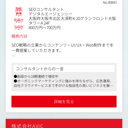
案から実行支援、レポーティングまでを担当します。
No.80843
援
・営業から案件を引き継ぎ、チーム体制でキックオフから
職種
SEOコンサルタント
定例会、日々のコミュニケーションまで顧客対応全般を主
業種
デジタルエージェンシー
業務内容（変更の範囲）：会社の定める業務
大阪府大阪市北区大深町4-20グランフロント大阪
導します。
勤務地
タワーA 24F
・事業戦略から逆算した独自のSEO/LLMO戦略を重視し、
年収例
400万円～700万円
顧客ごとのビジネス課題解決を目指します。
職務内容
【ポジションの魅力】
SEO戦略の立案からコンテンツ・UI/UX・Web制作までを
・「同じ目線で、違いを生みだす」ことを掲げ、代理店の
一貫提案していただきます。
枠を超えて深く顧客に向き合い、本質的な課題解決に貢献
できます。
「提案して終わり」ではなく、戦略立案から実装・効果検
・多様なキャリアパスが用意され、チーム体制と充実した
証・改善提案まで、すべてのフェーズに深く関わることが
ナレッジ共有のもとで、高難易度の案件に挑戦し専門性を
コンサルタントからの一言
可能。
高められます。
●創設から18期連続で増収中
・業務自動化で思考に集中できる環境が整っており、18年
●オーガニックマーケティングに強みを持ちながら、広告運用、
社内のクライアント担当者や別部門担当者と連携しなが
の実績ある事業を基盤に、将来のサービス開発にも携わる
自社クラウドサービスまで手がける独自性の高いビジネスを展開
ら、クライアントの課題を把握し、適切なメニューを設計
ことが可能です。
しています
していきます。
●新しくキレイなオフィス、年間休日も132日と働きやすい環境
です
業務内容（変更の範囲）：会社の定める業務
詳細を見る
＜具体的には＞
■SEOコンサルティング＆実装代行
・サイト診断・キーワード戦略・内部／外部施策を一気通
貫で担当
株式会社AViC
・社内エンジニアと連携し、提案で終わらない “実装完遂