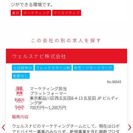
ジができる環境です。
東京
マーケティング
クリエイティブ
この会社の別の求人を探す
ウェルスナビ株式会社
土日祝休み
フレックスタイム制
在宅・リモートワーク
転勤なし
No.86643
職種
マーケティング担当
業種
プラットフォーマー
東京都品川区西五反田8-4-13 五反田 JP ビルディ
勤務地
ング9F
年収例
700万円～1,200万円
職務内容
‹
›
ウェルスナビのマーケティングチームとして、現在はロボ
アドバイザー事業のみならず、新規事業を含む複数プロダ