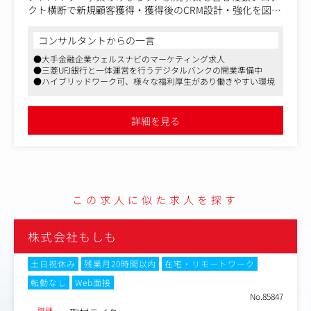
クト横断で新規顧客獲得・獲得後のCRM設計・強化を図っ
ています。
今回はマス・デジタルと様々なチャネルにおけるマーケテ
コンサルタントからの一言
ィング戦略の企画～実行の最適化を、責任者とともに旗振
●大手金融企業ウェルスナビのマーケティング求人
りする役割をになっていただくポジションです。
●三菱UFJ銀行と一体運営を行うデジタルバンクの開業準備中
●ハイブリッドワーク可、様々な福利厚生があり働きやすい環境
〈業務内容〉
●全社横断でのマーケティング戦略企画
●コミュニケーション戦略・ブランド戦略の企画と、それ
詳細を見る
にもとづく各種施策の管理およびクリエイティブディレク
ション
●プロジェクト推進におけるPM（マーケティング施策）
＜以下はスキルやご志向性に応じてお任せする想定です＞
●デジタルマーケティングの各種施策実行およびKPIマネ
この求人に似た求人を探す
ジメント
●広告代理店との各種調整（メディアバイイング含む）
●データベースを活用したマーケティング施策の立案、運
株式会社もしも
用
●新規顧客獲得を目的とした『オフライン施策』の立案、
土日祝休み
残業月20時間以内
在宅・リモートワーク
運用
転勤なし
Web面接
●新規顧客獲得後のCRMを目的とした『オンライン（mai
No.85847
l）×オフライン（DM）』施策の立案・運用
職種