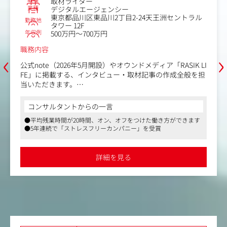
取材ライター
●施策実行結果のデータ分析および検証など
業種
デジタルエージェンシー
東京都品川区東品川2丁目2-24天王洲セントラル
〈業務の魅力について〉
勤務地
タワー 12F
●日本の社会課題に向き合い、長期でお客様の人生設計を
年収例
500万円～700万円
担うプロダクトに携われる点
職務内容
●スタートアップならではのスピード感・裁量の大きさが
‹
›
ありつつ、金融機関としての堅実さ/安定性を兼ね備えて
公式note（2026年5月開設）やオウンドメディア「RASIK LI
いる点
FE」に掲載する、インタビュー・取材記事の作成全般を担
●250名規模の少数精鋭の組織で、企画～施策実行～効果
当いただきます。
検証まで一連の流れを裁量を持って実施できる点
●既存の施策にとらわれず、常にさまざまな手法を用いた
【具体的には】
コンサルタントからの一言
新しい施策を検討実施できる点
・社内メンバーへのインタビュー記事作成（社内各部門
●新規事業の立ち上げに伴い、取り組み範囲の幅も広が
●平均残業時間が20時間、オン、オフをつけた働き方ができます
（MD・QC・CSなど）への企画立案、質問設計、取材、執
り、習得スキルや経験値も高めることができる点
●5年連続で「ストレスフリーカンパニー」を受賞
筆まで一気通貫で担当
・社外の専門家（大学・専門学校の先生など）やインフル
エンサー、ユーザーへの取材・インタビュー記事の作成
詳細を見る
・展示会や国内外の拠点（スタジオ、物流拠点、将来的に
は海外工場等）への取材・同行
・記事公開後の数値確認（セッション数やエンゲージメン
ト率など）および改善提案
まずはメンバーとして実務に慣れていただき、業務の流れ
を掴んでいただきます。将来的には、ライター陣や他メン