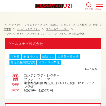
求人検索
メニュー
マーケティング・クリエイティブ 求人・転職エージェント
求人検索
関東
東京都
インハウスライター
プラットフォーマー
インハウスライター×プラットフォーマー
ウェルスナビ株式会社
ウェルスナビ株式会社
正社員
土日祝休み
転勤なし
交通費全額支給
育児支援制度充実
オフィスが禁煙
No.78689
職種
コンテンツディレクター
業種
プラットフォーマー
東京都品川区西五反田8-4-13 五反田 JP ビルディ
勤務地
ング9F
年収例
600万円～1,000万円