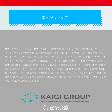
求人検索トップ
株式会社マスメディアンは、株式会社宣伝会議と構成するKAIGIグループの一員です。マーケティン
グ・クリエイティブの求人数・転職支援実績トップクラス。東京・名古屋・大阪・福岡に拠点を持
ち、マーケティング、広報、宣伝、グラフィックデザイナー、コピーライター、営業・アカウントエ
グゼクティブ、Webディレクター、編集者、ライターなど専門職に特化し、転職のご支援をしており
ます。同じ業種・職種の採用であっても、企業によって重視する採用ポイントは異なります。企業ご
との特徴に合わせたアドバイスができるのも、6万人を超える転職支援実績から培った専門特化の転
職ノウハウと、宣伝会議のグループ力を駆使した人脈・情報・ネットワークがあればこそ。企業が選
考で注目しているポイントや、過去にどんな人がプラス評価・採用されているかなど、マスメディア
ンならではの情報をお伝えします。