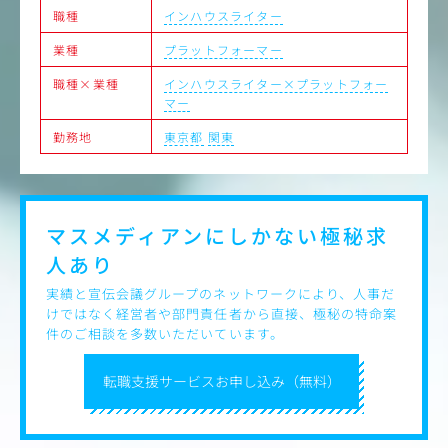
バーの中核（リーダー）として、進捗管理や育成などのマ
職種
インハウスライター
ネジメント領域へステップアップしていただくことを期待
しています。
業種
プラットフォーマー
職種×業種
インハウスライター×プラットフォー
マー
勤務地
東京都
関東
マスメディアンにしかない
極秘求
人あり
実績と宣伝会議グループのネットワークにより、人事だ
けではなく経営者や部門責任者から直接、極秘の特命案
件のご相談を多数いただいています。
転職支援サービスお申し込み（無料）