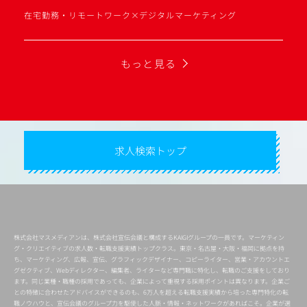
在宅勤務・リモートワーク×デジタルマーケティング
もっと見る
求人検索トップ
株式会社マスメディアンは、株式会社宣伝会議と構成するKAIGIグループの一員です。マーケティン
グ・クリエイティブの求人数・転職支援実績トップクラス。東京・名古屋・大阪・福岡に拠点を持
ち、マーケティング、広報、宣伝、グラフィックデザイナー、コピーライター、営業・アカウントエ
グゼクティブ、Webディレクター、編集者、ライターなど専門職に特化し、転職のご支援をしており
ます。同じ業種・職種の採用であっても、企業によって重視する採用ポイントは異なります。企業ご
との特徴に合わせたアドバイスができるのも、6万人を超える転職支援実績から培った専門特化の転
職ノウハウと、宣伝会議のグループ力を駆使した人脈・情報・ネットワークがあればこそ。企業が選