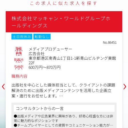
この求人に似た求人を探す
＜業務内容＞
取扱ジャンル(※)におけるキャスティング案件のヒアリン
株式会社マッキャン・ワールドグループホ
グ、提案、進行
・タレント/インフルエンサーを活用した企画の提案
ールディングス
・キャスティングリストの作成
・事務所または個人への可否確認および条件交渉
土日祝休み
転勤なし
・納品までの進行管理
No.86451
・撮影やイベント等での起用者のアテンドおよび現場ディ
職種
メディアプロデューサー
レクション
業種
広告会社
※取扱ジャンル：
東京都港区南青山1丁目1-1新青山ビルヂング東館
勤務地
・タレント：モデル/俳優/女優/芸人/アーティスト/声優な
22F
ど
年収例
600万円～870万円
・インフルエンサー：YouTube,TikTok,Instagramなど
職務内容
‹
›
出版社を中心とした媒体担当として、クライアントの課題
解決のために出版メディアコンテンツを活用した企画立
案・進行をお任せします。
＜業務概要＞
コンサルタントからの一言
・クライアントの課題解決のために出版メディアコンテン
●出版メディアや広告業界に興味があり、好奇心旺盛な方には非
ツを活用した企画立案・進行。
常に魅力的なポジションです
・出版社とのリレーションを活用し、最新メニューの知見
●チームプレイヤーとしての資質やコミュニケーション能力が重