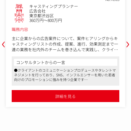
職種
キャスティングプランナー
業種
広告会社
勤務地
東京都渋谷区
年収例
360万円～800万円
職務内容
‹
›
主に企業からの広告案件について、案件ヒアリングからキ
ャスティングリストの作成、提案、進行、効果測定まで一
連の業務を社内外のチームを巻き込んで実践し、クライア
ントの商品やサービスを世の中に広めていくことが求めら
れるポジションとなります。
コンサルタントからの一言
●クライアントのコミュニケーションプロデュースやタレントマ
社内のビジネスプロデューサー（営業）と提案から並走す
ネジメントを行っており、SNS、インフルエンサーを用いた若者
ることができるため、リストの作成業務だけでなく、タレ
向けのプロモーションに強みを持つ企業です
ントやインフルエンサーを活用したインフルエンサー施策
●現社員は大手広告会社出身者も多く、マルチなスキルを持った
の企画案出しからご一緒いただける点が魅力的なポイント
人々と働いていただけます
です。
●デジタル、SNSの領域で企画力をつけていただける環境です
詳細を見る
＜期待役割＞
・インフルエンサーのキャスティング領域におけるプロジ
ェクト推進
・タレント事務所/インフルエンサーとのコミュニケーシ
ョンによる信頼関係構築