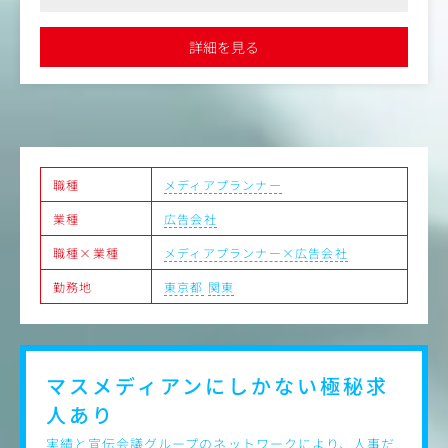
集約、及び新たな出版メディアコンテンツ広告の企画立
視されるため、協調性をアピールすることが重要です
案・提案。
●組織再編後の新体制で、統合マーケティングソリューションの
・デジタル分野における出版メディアコンテンツを活用し
最前線に立てる貴重な機会です
詳細を見る
た広告メニューの開発。
＜職責＞
・出版メディアに関する基本作業（枠確認、コスト確認、
掲載確認、掲載誌管理、売上管理）
・出版社とコミュニケーションをとり、最新コンテンツに
関する情報収集・集約
職種
メディアプランナー
・出版メディアコンテンツを活用した企画立案・提案
業種
広告会社
職種×業種
メディアプランナー×広告会社
勤務地
東京都
関東
マスメディアンにしかない
極秘求
人あり
実績と宣伝会議グループのネットワークにより、人事だ