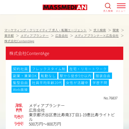
求人検索
メニュー
マーケティング・クリエイティブ 求人・転職エージェント
求人検索
関東
東京都
メディアプランナー
広告会社
メディアプランナー×広告会社
株式会社ContentAge
株式会社ContentAge
契約社員
フレックスタイム制
在宅・リモートワーク
副業・兼業OK
転勤なし
駅から徒歩5分以内
服装自由
髪型自由
社員平均年齢20代
女性が活躍中
学歴不問
Web面接
No.76837
職種
メディアプランナー
業種
広告会社
東京都渋谷区恵比寿南3丁目1-19恵比寿ライトビ
勤務地
ル
年収例
500万円～800万円