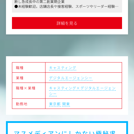
●経験者だけでなく、異業種出身者も独自の教育体制で早期に活
交
・既存顧客であるハイブランドや大手広告代理店へのキャ
な
躍されている方が多いです
スティング企画提案
●やった分が報酬に反映される仕組みがあり、成長意欲のある方
・ミドル～トップインフルエンサー/KOL（K-POPアイド
・
にオススメです
詳細を見る
ル・
含む）のキャスティング
、完
・受注後のインフルエンサー事務所との交渉、契約
・キャスティング当日のアテンドを含むプロジェクトマネ
ジメント
り、
・キャスティング案件の効果測定、分析、改善提案
コミ
ハイブランドやクライアントのプロモーションを成功へ導
いていただくことがミッションです。
りが
セレブリティとブランドを繋ぐ架け橋となり、広告業界で
職種
キャスティング
チー
の信頼を確立する重要な役割を担っていただきます。
業種
デジタルエージェンシー
サー
キャスティング営業として経験を積んだ後、マネジメント
職種×業種
キャスティング×デジタルエージェン
や、より大規模なプロジェクトのプロデューサーなど、幅
シー
日確
広いキャリアパスが可能です。
勤務地
東京都
関東
提出
マスメディアンにしかない
極秘求