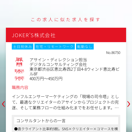
・P/L管理、予算管理
・ブランド戦略/マーケティング戦略の設計
・販促施策の設計、販売計画の作成
・キャンペーンの設計/実行
この求人に似た求人を探す
・各販売チャネルの管理（ECメイン）
・社内外のステークホルダーのディレクション
・在庫/発注管理
株式会社GENEROSITY
・その他ブランド運営にまつわる業務
土日祝休み
転勤なし
6750
No.7939
職種
キャスティング担当
業種
イベント制作会社
勤務地
寿ビ
東京都港区南青山1-15-9第45興和ビル 1F
年収例
500万円～700万円
職務内容
キャスティング企画営業として、ハイブランドや大手広告
‹
›
とし
代理店向けにインフルエンサーを活用したキャスティング
の完
企画を提案いただきます。
。
ミドル～トップインフルエンサーやK-POPアイドルのキャ
スティングを中心に、受注後の交渉や当日のアテンドまで
コンサルタントからの一言
一貫してプロジェクトを遂行していただきます。
●フェラーリやGUCCIなどの世界的ブランド案件を手掛けるクリ
を横
エイティブエージェンシーです
選定
■具体的には