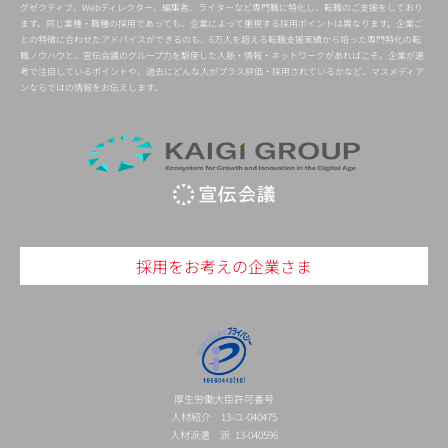
グゼクティブ、Webディレクター、編集者、ライターなど専門職に特化し、転職のご支援をしており
ます。同じ業種・職種の採用であっても、企業によって重視する採用ポイントは異なります。企業ご
との特徴に合わせたアドバイスができるのも、6万人を超える転職支援実績から培った専門特化の転
職ノウハウと、宣伝会議のグループ力を駆使した人脈・情報・ネットワークがあればこそ。企業が選
考で注目しているポイントや、過去にどんな人がプラス評価・採用されているかなど、マスメディア
ンならではの情報をお伝えします。
採用をお考えの企業さま
厚生労働大臣許可番号
人材紹介 13-ユ-040475
人材派遣 派 13-040596