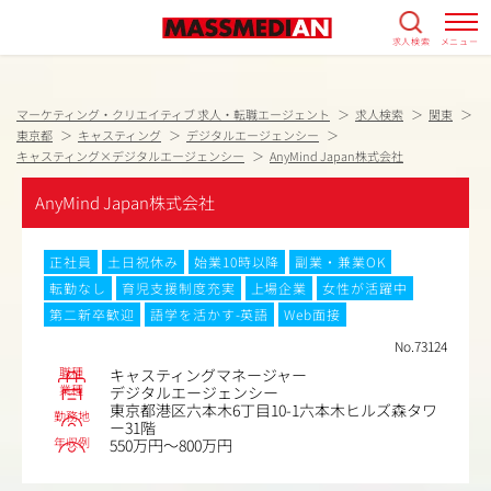
求人検索
メニュー
マーケティング・クリエイティブ 求人・転職エージェント
求人検索
関東
東京都
キャスティング
デジタルエージェンシー
キャスティング×デジタルエージェンシー
AnyMind Japan株式会社
AnyMind Japan株式会社
正社員
土日祝休み
始業10時以降
副業・兼業OK
転勤なし
育児支援制度充実
上場企業
女性が活躍中
第二新卒歓迎
語学を活かす-英語
Web面接
No.73124
職種
キャスティングマネージャー
業種
デジタルエージェンシー
東京都港区六本木6丁目10-1六本木ヒルズ森タワ
勤務地
ー31階
年収例
550万円～800万円