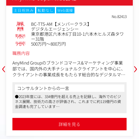
土日祝休み
転勤なし
Web面接
No.82414
職種
Brand Manager,BCM(L2/3)
業種
デジタルエージェンシー
東京都港区六本木6丁目10-1六本木ヒルズ森タワ
勤務地
ー31階
年収例
500万円～800万円
職務内容
‹
›
AnyMind Groupのブランドコマース&マーケティング事業
部は、国内外の大手ナショナルクライアントを中心に、ク
ライアントの事業成長を実現する総合的なデジタルマーケ
ティングソリューションを提供しています。
本ポジションでは、クライアントおよび同社ブランドの成
コンサルタントからの一言
長を促進し、利益の最大化を目指してブランド運営を担当
●2023年度には、334億円を超える売上を記録し、海外でのビジ
します。具体的には、P/L管理やブランド戦略の立案をは
ネス展開、技術力の高さが評価され、これまでに約119億円の資
じめ、販売チャネルの選定、在庫管理、クリエイティブ品
金調達も完了しています
質管理、キャンペーンの設計・実行など、ブランド運営に
●アジアを中心に世界15マーケット、22拠点に事業展開している
関わるすべての業務を担い、社内外の関係者を巻き込みな
ため、国際色豊かな職場で英語力を活かした仕事ができます
がらブランドの成長を支えます。
●同社で展開しているインフルエンサーマーケやD2C、ECなどの
詳細を見る
多角的な事業それぞれに関わることができるポジションです。ま
た海外のオフィスと連携することもあり、グローバルな視点を持
【業務内容】
った提案をすることが可能です