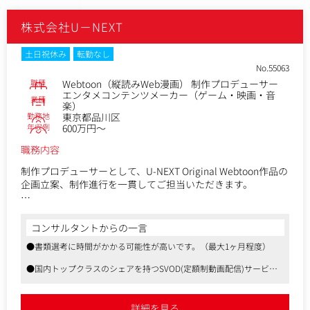
・作品の制作進行管理
・制作スケジュール管理及び品質管理
株式会社U－NEXT
・作品のディレクション
・制作スタッフの構成およびそのマネージメント
・入稿データの納品および管理
土日祝休み
転勤なし
■関連管理業務
No.55063
・作品の制作予算策定および管理
職種
Webtoon（縦読みWeb漫画） 制作プロデューサー
・クリエイター又は制作会社との契約条件調整
エンタメコンテンツメーカー（ゲーム・映画・音
業種
楽）
・契約関連事務作業
勤務地
東京都品川区
年収例
600万円～
＜配信中の作品について＞
2024年7月にロマンスファンタジー作品である『逃げられな
職務内容
い、逃がさない』、アクションファンタジーの『コピペでダ
制作プロデューサーとして、U-NEXT Original Webtoon作品の
ンジョン攻略！』の先行配信を開始しました。
企画立案、制作進行を一貫してご担当いただきます。
今後は更に配信作品を増やしていくとともに、CEグループの
強みを活かしたオリジナル作品の展開や、メディアミックス
・U-NEXTオリジナルWebtoonの制作プロデュース（企画、制
の実現を図っていきます。
作ディレクション、プロデュース）
コンサルタントからの一言
・窓口業務とそれに付随する一切の業務（契約交渉、依頼、
＜募集背景＞
●書類選考に時間がかかる可能性が高いです。（最大1ヶ月程度）
発注書作成・発行、進行管理、納品管理、請求書処理など）
SZ Mediaでは「国内オリジナル作品の企画・制作を早期に実
・Webtoon作品のPRおよび販売促進策の企画・実施
現」を目指しています。現在すでに進行している韓国作品が
●国内トップクラスのシェアを持つSVOD(定額制動画配信)サービス
あり、共同制作体制を確立し、制作ノウハウを引き継ぐ組織
です。
が必要なため、積極的に採用を行っています。
●動画15万、電子書籍は35万と良質なコンテンツを豊富に配信してお
り、加入者数も5年で5倍に増えております。
詳細を見る