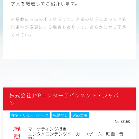
求人を厳選してご紹介します。
※掲載日時点の求人状況です。企業の状況によっては募
集条件が変更になる場合もあります。あらかじめご了承
ください。
株式会社JYPエンターテインメント・ジャパ
ン
在宅・リモートワーク
転勤なし
Web面接
No.73168
職種
マーケティング担当
エンタメコンテンツメーカー（ゲーム・映画・音
業種
楽）