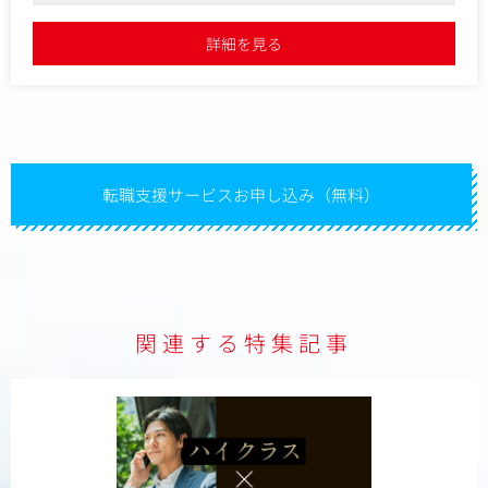
め、国際色豊かな職場で英語力を活かした仕事ができます
＜具体的な業務内容＞
●同社で展開しているインフルエンサーマーケやD2C、ECなどの多角
詳細を見る
的な事業それぞれに関わることができるポジションです。また海外の
・トレンドを意識したマーケティングリサーチからプロモー
オフィスと連携することもあり、グローバルな視点を持った提案をす
ションプランの企画
ることが可能です
・各種SNS（YouTube/Instagram/TikTokなど）を活用したキ
ャスティングプランの立案
・インフルエンサーやタレントのキャスティング業務
・クリエイティブの企画・分析
・プロジェクト進行の全体管理、予算管理、クオリティコン
転職支援サービスお申し込み（無料）
トロール
・クリエイターとのオリエンテーション、調整、制作フォロ
ー
・施策に対するレポーティング
関連する特集記事