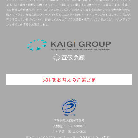
ます。同じ業種・職種の採用であっても、企業によって重視する採用ポイントは異なります。企業ご
との特徴に合わせたアドバイスができるのも、6万人を超える転職支援実績から培った専門特化の転
職ノウハウと、宣伝会議のグループ力を駆使した人脈・情報・ネットワークがあればこそ。企業が選
考で注目しているポイントや、過去にどんな人がプラス評価・採用されているかなど、マスメディア
ンならではの情報をお伝えします。
採用をお考えの企業さま
厚生労働大臣許可番号
人材紹介 13-ユ-040475
人材派遣 派 13-040596
マスメディアンはプライバシーマークを取得しています。