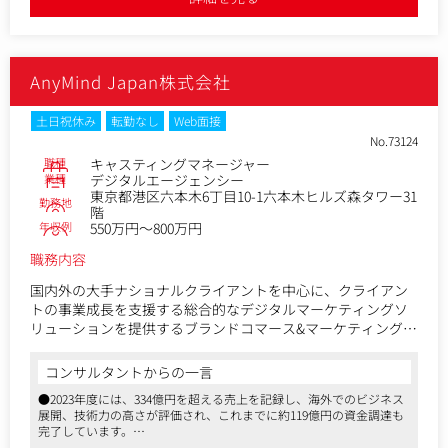
●募集の背景としては2400億円以上と言われている市場に対して、ま
だまだ伸び代があり、今後大規模なプロモーションを展開していくに
あたってクリエイティブを積極的に採用しております。
AnyMind Japan株式会社
土日祝休み
転勤なし
Web面接
No.73124
職種
キャスティングマネージャー
業種
デジタルエージェンシー
東京都港区六本木6丁目10-1六本木ヒルズ森タワー31
勤務地
階
年収例
550万円～800万円
職務内容
国内外の大手ナショナルクライアントを中心に、クライアン
トの事業成長を支援する総合的なデジタルマーケティングソ
リューションを提供するブランドコマース&マーケティング事
業部で、キャスティングマネージャーを募集します。
コンサルタントからの一言
【仕事内容（変更の範囲）】無
●2023年度には、334億円を超える売上を記録し、海外でのビジネス
クライアントやクリエイター、社内メンバーとの調整やプロ
展開、技術力の高さが評価され、これまでに約119億円の資金調達も
ジェクト管理を担当していただき、また、チームをまとめ、
完了しています。
メンバーのマネジメントもお任せします。
●アジアを中心に世界15 マーケット、22拠点に事業展開しているた