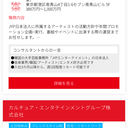
勤務地
東京都港区南青山4丁目1-6セブン南青山ビル 5F
年収例
389万円～1,000万円
職務内容
JYP日本法人に所属するアーティストの活動方針や年間プロモ
ーション企画~実行、番組やイベントに出演する際の運営まで
お任せします。
ステークホルダーと直接・間接的にコミュニケーションを取
りながら、分析結果から事業戦略を作り、PDCAを回していた
コンサルタントからの一言
だきます。
●韓国の大手芸能事務所「JYPエンターテイメント」の日本法人
●音楽業界/韓国/アーティスト/エンタメ好き必見です
■具体的な業務内容
●入社3カ月以降から、週1回程度リモート可能です
・ 顧客・市場・競合の調査・分析
・ マーケティング戦略作成
・ オンライン/オフラインマーケティングキャンペーン企画・
詳細を見る
実行・分析
・ SNSマーケティングプラン企画・実行・分析運営（YouTub
e等）
・ 番組/イベント/公演などの現場進行
カルチュア・エンタテインメントグループ株
・ 広告エージェンシーとの協業
式会社
【JYP日本法人に所属するアーティスト一例】
J.Y.Park, NiziU, Twice, ITZY, StrayKids, 2PM, NEXZ
土日祝休み
フレックスタイム制
在宅・リモートワーク