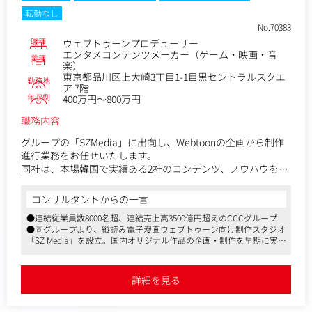
転勤なし
【仕事内容（変更の範囲）】
No.70383
職種
ウェブトゥーンプロデューサー
エンタメコンテンツメーカー（ゲーム・映画・音
業種
楽）
東京都品川区上大崎3丁目1-1目黒セントラルスクエ
勤務地
ア 7階
年収例
400万円～800万円
職務内容
グループの「SZMedia」に出向し、Webtoonの企画から制作
進行業務をお任せいたします。
同社は、本場韓国で実績ある2社のコンテンツ、ノウハウを得
て、制作スタジオとしての基盤を早期に確立させています。
今後は日本オリジナル作品の制作も進めていく予定です。
コンサルタントからの一言
●連結従業員数8000名超、連結売上高3500億円超えのCCCグループ
＜具体的には＞
●同グループより、縦読み電子漫画ウェブトゥーン向け制作スタジオ
■企画業務
「SZ Media」を設立。国内オリジナル作品の企画・制作を早期に実現
・作品用の原作調達
するため積極的に採用中です
・オリジナル企画立案
●ハイブリットワーク導入、フレックスタイム制、過度な残業なしな
・市場分析
ど働きやすい環境です
詳細を見る
・作品の方向性およびコンセプト策定、企画書作成等
■制作進行業務