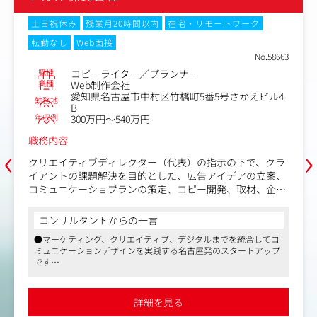
土日祝休み
残業月20時間以内
在宅・リモートワーク
転勤なし
Web面接
No.58663
職種
コピーライター／プランナー
業種
Web制作会社
愛知県名古屋市中村区竹橋町5番5号さかえビル4
勤務地
B
年収例
300万円～540万円
職務内容
‹
›
クリエイティブディレクター（代表）の指示の下で、クラ
イアントの課題解決を目的とした、広告アイデアの立案、
コミュニケーショプランの策定、コピー開発、取材、企画
書制作、制作進行管理などを担当していただきます。
コンサルタントからの一言
制作媒体は、Webサイトを中心に、グラフィック・映像・
●マーケティング、クリエイティブ、デジタルまでを統合してコ
CI/VI開発など多様な案件が発生します。
ミュニケーションデザインを実践する名古屋発のスタートアップ
主には、大手広告会社からの案件ですが、企画段階から携
です
われる仕事が多く、
●代表は地場では有力なプロダクション、代理店を経て独立した
クライアントのニーズを踏まえて本質的な課題解決に取り
幅広い知見をもつ優秀なクリエイティブディレクターです
組める環境があります。
●短時間正社員や在宅勤務の相談にも応じていただけるなど、柔
詳細を見る
軟な働き方を推奨しています。また、代表がPTA会長を務めてい