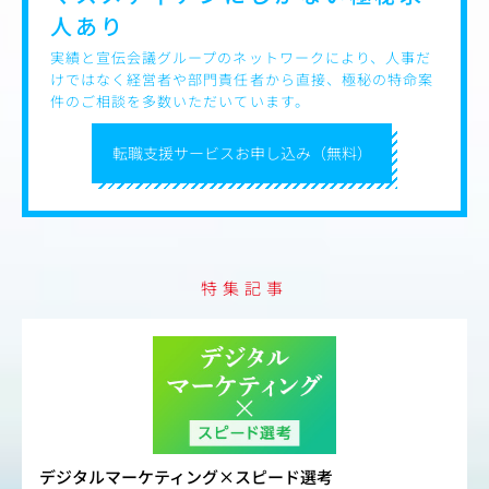
・千葉県内有数の鉄鋼メーカーのコーポレートサイト制作
人あり
■自治体関係のプロジェクト
実績と宣伝会議グループのネットワークにより、人事だ
・岐阜県への移住者を増やすためのポータルサイト制作
けではなく経営者や部門責任者から直接、極秘の特命案
・ぎふメディアコスモスが運営する岐阜市のシビックプラ
件のご相談を多数いただいています。
イドを醸成するためのサイト制作
・高山の観光拠点でもある「高山陣屋」のブランドサイト
転職支援サービスお申し込み（無料）
制作
・関ケ原にオープンした「岐阜関ケ原古戦場記念館」のサ
イト制作
・岐阜市に新しくオープンした子供向け施設「ぎふ木遊
館」のサイト制作
・岐阜県可児市にある公園「花フェスタ記念公園」のサイ
ト制作
特集記事
・岐阜県瑞浪市にある科学館「サイエンスワールド」のサ
イト制作
・岐阜県各務原市で人気のハイウェイオアシス「オアシス
パーク」のサイト制作および新規事業立ち上げ
・長野県の介護関係の上場企業のコーポレート＆IRサイト
制作
【仕事内容（変更の範囲）】会社の定める業務
デジタルマーケティング×スピード選考