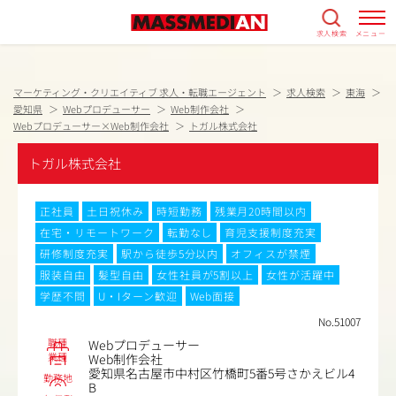
求人検索
メニュー
マーケティング・クリエイティブ 求人・転職エージェント
求人検索
東海
愛知県
Webプロデューサー
Web制作会社
Webプロデューサー×Web制作会社
トガル株式会社
トガル株式会社
正社員
土日祝休み
時短勤務
残業月20時間以内
在宅・リモートワーク
転勤なし
育児支援制度充実
研修制度充実
駅から徒歩5分以内
オフィスが禁煙
服装自由
髪型自由
女性社員が5割以上
女性が活躍中
学歴不問
U・Iターン歓迎
Web面接
No.51007
職種
Webプロデューサー
業種
Web制作会社
愛知県名古屋市中村区竹橋町5番5号さかえビル4
勤務地
B