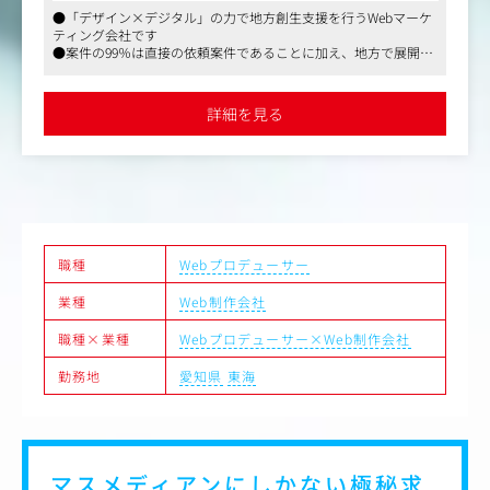
●「デザイン×デジタル」の力で地方創生支援を行うWebマーケ
＜具体的には＞
ティング会社です
・Webサイト制作におけるディレクション（企画進行管
●案件の99％は直接の依頼案件であることに加え、地方で展開す
理）
る中小・中堅・ベンチャー企業だけでなく、上場企業や有名企業
・プロジェクト規模は大小さまざま。（地方で展開する中
など、累計700社を超えるクライアントリソースを持ちます
小・中堅・ベンチャー企業を中心に、全国の上場企業、有
●平均残業も5～10時間／月とワークライフバランスも維持でき
詳細を見る
るホワイトな職場環境です
名企業など、累計900社を超える取引先）
・携わる業界も多岐に渡るため、活躍、成長のフィールド
は大きく広がっています。
＜クライアントワーク・プロジェクト例＞
■民間企業におけるプロジェクト
・伝統工芸品である「岐阜提灯」を販売する企業のECサイ
職種
Webプロデューサー
ト制作
・陶器の町・土岐市の老舗陶器メーカーのブランド＆ECサ
業種
Web制作会社
イト制作
・TVにも取り上げられる人気シャワーヘッドのブランドサ
職種×業種
Webプロデューサー×Web制作会社
イト制作
・岐阜県の大手建設会社の採用サイト制作
勤務地
愛知県
東海
・全国で人気の車パーツメーカーのブランドサイト制作
・群馬県No.1の塗装会社のコーポレートサイト制作
・全国トップ3に入る特許事務所のコーポレートサイト制
作
・東海地方最大級の医療法人のコーポレートサイト制作
マスメディアンにしかない
極秘求