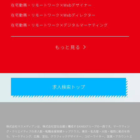
在宅勤務・リモートワーク×Webデザイナー
在宅勤務・リモートワーク×Webディレクター
在宅勤務・リモートワーク×デジタルマーケティング
もっと見る
求人検索トップ
株式会社マスメディアンは、株式会社宣伝会議と構成するKAIGIグループの一員です。マーケティン
グ・クリエイティブの求人数・転職支援実績トップクラス。東京・名古屋・大阪・福岡に拠点を持
ち、マーケティング、広報、宣伝、グラフィックデザイナー、コピーライター、営業・アカウントエ