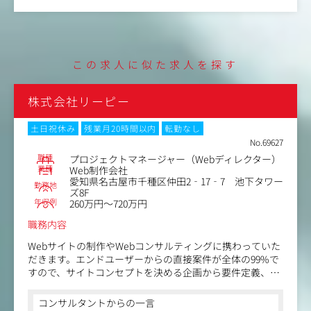
た経験から、子育てをする親御さんへの理解が深く、「PTA役員
また、同社では自社事業としてSNSを使った町おこしの活
有給制度」というユニークな休暇制度も導入しています
動『駅西さんぽ』や、産学官連携のプロジェクト『名古屋
西エリアPR事業』にも参画しています。
クリエイティブエージェンシーとしてのクライアントワー
クだけでなく、地域貢献性の高い事業にも取り組むチャン
この求人に似た求人を探す
スがあります。
株式会社リーピー
土日祝休み
残業月20時間以内
転勤なし
No.69627
職種
プロジェクトマネージャー（Webディレクター）
業種
Web制作会社
愛知県名古屋市千種区仲田2‐17‐7 池下タワー
勤務地
ズ8F
年収例
260万円～720万円
職務内容
Webサイトの制作やWebコンサルティングに携わっていた
だきます。エンドユーザーからの直接案件が全体の99%で
すので、サイトコンセプトを決める企画から要件定義、プ
ロジェクト管理以外にも、ライティングを希望される方に
はライティングを担当していただくことも可能です。
コンサルタントからの一言