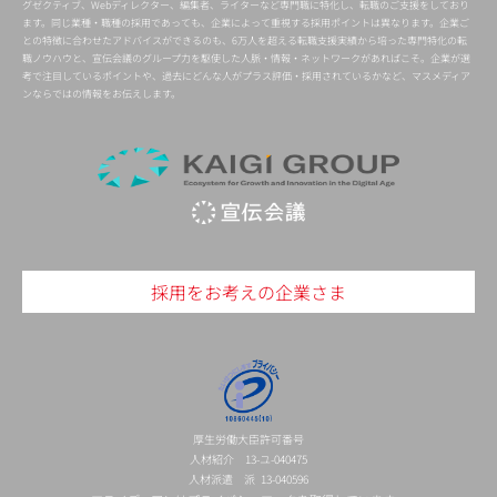
グゼクティブ、Webディレクター、編集者、ライターなど専門職に特化し、転職のご支援をしており
ます。同じ業種・職種の採用であっても、企業によって重視する採用ポイントは異なります。企業ご
との特徴に合わせたアドバイスができるのも、6万人を超える転職支援実績から培った専門特化の転
職ノウハウと、宣伝会議のグループ力を駆使した人脈・情報・ネットワークがあればこそ。企業が選
考で注目しているポイントや、過去にどんな人がプラス評価・採用されているかなど、マスメディア
ンならではの情報をお伝えします。
採用をお考えの企業さま
厚生労働大臣許可番号
人材紹介 13-ユ-040475
人材派遣 派 13-040596