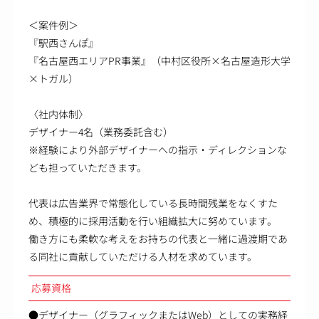
＜案件例＞
『駅西さんぽ』
『名古屋西エリアPR事業』（中村区役所×名古屋造形大学
×トガル）
〈社内体制〉
デザイナー4名（業務委託含む）
※経験により外部デザイナーへの指示・ディレクションな
ども担っていただきます。
代表は広告業界で常態化している長時間残業をなくすた
め、積極的に採用活動を行い組織拡大に努めています。
働き方にも柔軟な考えをお持ちの代表と一緒に過渡期であ
る同社に貢献していただける人材を求めています。
応募資格
●デザイナー（グラフィックまたはWeb）としての実務経