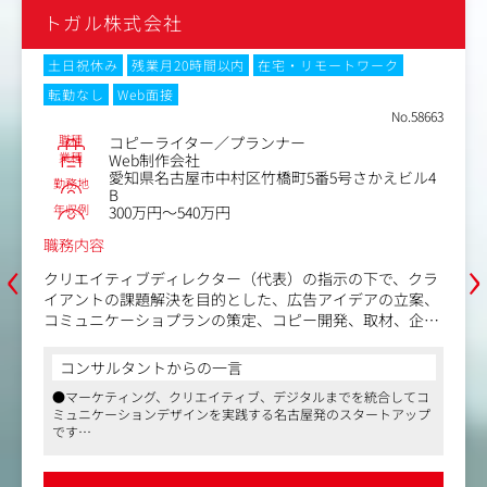
トガル株式会社
モートワーク
土日祝休み
残業月20時間以内
在宅・リモ
転勤なし
Web面接
No.58663
職種
アートディレクター
業種
Web制作会社
番5号さかえビル4
愛知県名古屋市中村区竹橋町5番5
勤務地
B
年収例
350万円～540万円
職務内容
‹
›
指示の下で、クラ
クライアントの課題解決に向けて、あらゆ
アイデアの立案、
用いたコミュニケーション戦略のアートデ
開発、取材、企画
クリエイティブディレクション業務を行っ
ただきます。
す。
コンサルタントからの一言
ラフィック・映像・
大手代理店や地場企業から厚い信頼を寄せ
ルまでを統合してコ
●マーケティング、クリエイティブ、デジタルま
。
存顧客や紹介企業からの案件獲得がほとん
発のスタートアップ
ミュニケーションデザインを実践する名古屋発の
、企画段階から携
制作案件における窓口として、クライアン
です
せから携わっていただきます。
理店を経て独立した
●代表は地場では有力なプロダクション、代理店
な課題解決に取り
社内のプランナーと協力しながら提案内容
レクターです
幅広い知見をもつ優秀なクリエイティブディレク
受注に繋げていきます。
いただけるなど、柔
●短時間正社員や在宅勤務の相談にも応じていた