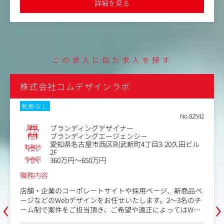
詳細を見る
TA会長を務めてい
軟な働き方を推奨しています。また、代表がPTA
深く、「PTA役員
た経験から、子育てをする親御さんへの理解が深く
使った町おこしの活
受注後の進行管理や制作スタッフのディレ
しています
有給制度」というユニークな休暇制度も導入して
ジェクト『名古屋
な業務の一つです。
。
制作スタッフとの打ち合わせやクオリティ
クライアントワー
ながら、納品までの工程をトータルでサポ
も取り組むチャン
す。
この求人に似た求人を探す
また必要に応じてデザイン業務にも携わっ
で、自身のスキル向上にも繋がります。
株式会社コムデザインラボ
【具体的には】
・クライアントとの打ち合わせ
転勤なし
・企画提案
No.82542
・制作進行管理
職種
ブランディングデザイナー
・デザイン制作
業種
ブランディングエージェンシー
・スケジュール調整
愛知県名古屋市西区則武新町4丁目3-20久田ビル
勤務地
・制作スタッフのディレクション
2F
年収例
360万円～650万円
・クオリティチェック
・納品
職務内容
・アフターフォロー など
店舗・企業のコーポレートサイトや採用ページ、新商品ペ
‹
›
制作媒体は、Webサイトを中心に、グラフ
ージなどのWebデザインをお任せいたします。2～3名のチ
CI/VI開発など多様な案件が発生します。
ーム制で案件をご担当頂き、ご希望や適正によってはWeb
デザインからロゴ、ポスターなどのメインビジュアルとい