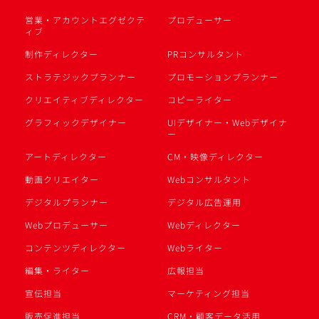
営業・アカウントエグゼクテ
プロデューサー
ィブ
制作ディレクター
PRコンサルタント
ストラテジックプランナー
プロモーションプランナー
クリエイティブディレクター
コピーライター
グラフィックデザイナー
UIデザイナー・Webデザイナ
ー
アートディレクター
CM・映像ディレクター
動画クリエイター
Webコンサルタント
デジタルプランナー
デジタル広告運用
Webプロデューサー
Webディレクター
コンテンツディレクター
Webライター
編集・ライター
広報担当
宣伝担当
マーケティング担当
販売促進担当
CRM・顧客データ活用