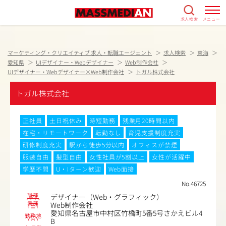
求人検索
メニュー
マーケティング・クリエイティブ 求人・転職エージェント
求人検索
東海
愛知県
UIデザイナー・Webデザイナー
Web制作会社
UIデザイナー・Webデザイナー×Web制作会社
トガル株式会社
トガル株式会社
正社員
土日祝休み
時短勤務
残業月20時間以内
在宅・リモートワーク
転勤なし
育児支援制度充実
研修制度充実
駅から徒歩5分以内
オフィスが禁煙
服装自由
髪型自由
女性社員が5割以上
女性が活躍中
学歴不問
U・Iターン歓迎
Web面接
No.46725
職種
デザイナー（Web・グラフィック）
業種
Web制作会社
愛知県名古屋市中村区竹橋町5番5号さかえビル4
勤務地
B