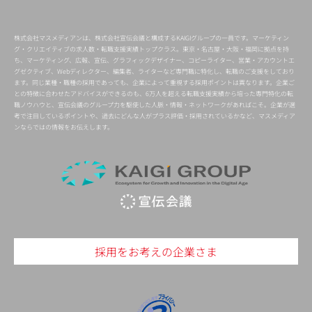
株式会社マスメディアンは、株式会社宣伝会議と構成するKAIGIグループの一員です。マーケティン
グ・クリエイティブの求人数・転職支援実績トップクラス。東京・名古屋・大阪・福岡に拠点を持
ち、マーケティング、広報、宣伝、グラフィックデザイナー、コピーライター、営業・アカウントエ
グゼクティブ、Webディレクター、編集者、ライターなど専門職に特化し、転職のご支援をしており
ます。同じ業種・職種の採用であっても、企業によって重視する採用ポイントは異なります。企業ご
との特徴に合わせたアドバイスができるのも、6万人を超える転職支援実績から培った専門特化の転
職ノウハウと、宣伝会議のグループ力を駆使した人脈・情報・ネットワークがあればこそ。企業が選
考で注目しているポイントや、過去にどんな人がプラス評価・採用されているかなど、マスメディア
ンならではの情報をお伝えします。
採用をお考えの企業さま