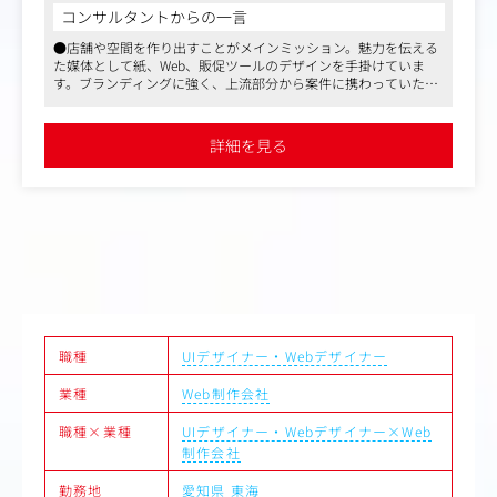
現在は代表がクリエイティブディレクター
ったグラフィックデザインまで担っていただきます。
コンサルタントからの一言
メインで担当されています。
●店舗や空間を作り出すことがメインミッション。魅力を伝える
将来的には代表からクライアントを引き継
＜具体的には＞
た媒体として紙、Web、販促ツールのデザインを手掛けていま
として活躍いただける方を求めています。
・Webサイトデザイン（7割）
す。ブランディングに強く、上流部分から案件に携わっていただ
・ロゴやポスター、チラシ等のグラフィックデザイン（2
けます
また、同社では自社事業としてSNSを使っ
割・能力に応じて挑戦可）
●売上好調、案件増のため経営基盤も強固
動や、産学官連携のプロジェクトにも参画
・打ち合わせ対応、ディレクション業務（1割）
●副業可、過度な残業なし、年間休日123日など働きやすい環境
詳細を見る
クリエイティブエージェンシーとしてのク
です
※コーディングは外部に依頼していますが、エンジニアは
クだけでなく、地域貢献性の高い事業にも
社内に在籍しています。
スがあります。
職種
UIデザイナー・Webデザイナー
業種
Web制作会社
職種×業種
UIデザイナー・Webデザイナー×Web
制作会社
勤務地
愛知県
東海