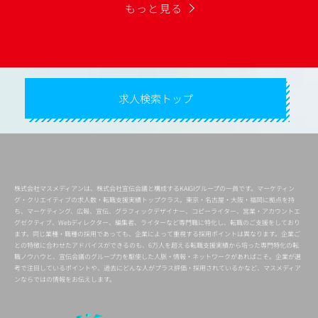
もっと見る
求人検索トップ
株式会社マスメディアンは、株式会社宣伝会議と構成するKAIGIグループの一員です。マーケティン
グ・クリエイティブの求人数・転職支援実績トップクラス。東京・名古屋・大阪・福岡に拠点を持
ち、マーケティング、広報、宣伝、グラフィックデザイナー、コピーライター、営業・アカウントエ
グゼクティブ、Webディレクター、編集者、ライターなど専門職に特化し、転職のご支援をしており
ます。同じ業種・職種の採用であっても、企業によって重視する採用ポイントは異なります。企業ご
との特徴に合わせたアドバイスができるのも、6万人を超える転職支援実績から培った専門特化の転
職ノウハウと、宣伝会議のグループ力を駆使した人脈・情報・ネットワークがあればこそ。企業が選
考で注目しているポイントや、過去にどんな人がプラス評価・採用されているかなど、マスメディア
ンならではの情報をお伝えします。