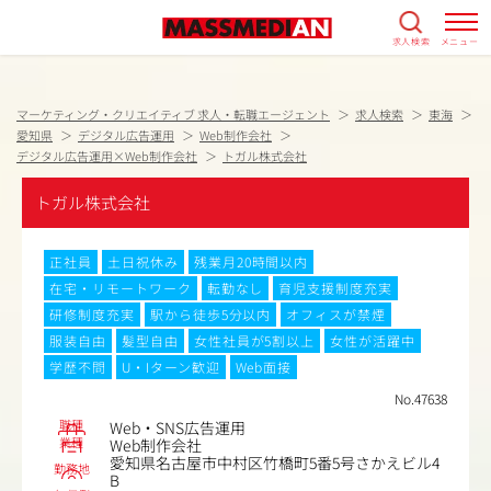
求人検索
メニュー
マーケティング・クリエイティブ 求人・転職エージェント
求人検索
東海
愛知県
デジタル広告運用
Web制作会社
デジタル広告運用×Web制作会社
トガル株式会社
トガル株式会社
正社員
土日祝休み
残業月20時間以内
在宅・リモートワーク
転勤なし
育児支援制度充実
研修制度充実
駅から徒歩5分以内
オフィスが禁煙
服装自由
髪型自由
女性社員が5割以上
女性が活躍中
学歴不問
U・Iターン歓迎
Web面接
No.47638
職種
Web・SNS広告運用
業種
Web制作会社
愛知県名古屋市中村区竹橋町5番5号さかえビル4
勤務地
B