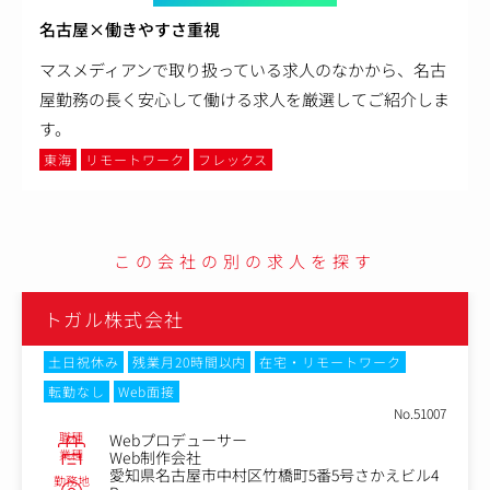
名古屋×働きやすさ重視
マスメディアンで取り扱っている求人のなかから、名古
屋勤務の長く安心して働ける求人を厳選してご紹介しま
す。
東海
リモートワーク
フレックス
この会社の別の求人を探す
トガル株式会社
土日祝休み
残業月20時間以内
在宅・リモートワーク
転勤なし
Web面接
No.51007
職種
Webプロデューサー
業種
Web制作会社
愛知県名古屋市中村区竹橋町5番5号さかえビル4
勤務地