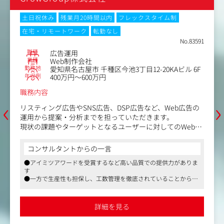
・制作スタッフのディレクション
・クオリティチェック
土日祝休み
残業月20時間以内
フレックスタイム制
・納品
在宅・リモートワーク
転勤なし
・アフターフォロー など
No.83591
職種
広告運用
業種
Web制作会社
勤務地
愛知県名古屋市 千種区今池3丁目12-20KAビル 6F
年収例
400万円～600万円
職務内容
‹
›
リスティング広告やSNS広告、DSP広告など、Web広告の
運用から提案・分析までを担っていただきます。
現状の課題やターゲットとなるユーザーに対してのWeb広
告を中心とした「集客施策の提案」やリスティング広告や
SNS広告などの「運用型広告の運用・分析」、分析したう
コンサルタントからの一言
えで抽出された「課題への改善提案」を行っていただきま
●アイミツアワードを受賞するなど高い品質での提供力がありま
す。
す
●一方で生産性も担保し、工数管理を徹底されていることから、
【業務の特徴】
無理な納期などがなく働きやすい労働環境となっています
①透明性と誠実さ ― ブラックボックスのない運用
●年間休日126日、ノー残業デーの採用、残業代全額支給など、働
契約終了後も広告アカウントはクライアントへ移管。GA
き方改革にも取り組んでいます
詳細を見る
4・Clarity・Looker Studioのレポートもすべて納品・共
有。業界の約8割が非公開とされる中、全資産をオープン