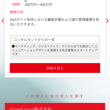
B
年収例
280万円～400万円
職務内容
‹
›
Webサイト制作における顧客折衝および進行管理業務を担
当いただきます。
同社は大手代理店や地場企業から厚い信頼を寄せられてお
り、既存顧客や紹介企業からの案件獲得がほとんどです。
コンサルタントからの一言
売上の柱であるWeb制作案件における窓口として、クライ
●マーケティング、クリエイティブ、デジタルまでを統合してコ
アントとの打ち合わせから携わっていただきます。社内の
ミュニケーションデザインを実践する名古屋発のスタートアップ
プランナーと協力しながら提案内容をまとめ、案件受注に
です
繋げていきます。
●代表は地場では有力なプロダクション、代理店を経て独立した
幅広い知見をもつ優秀なクリエイティブディレクターです
受注後の進行管理や制作スタッフのディレクションも大き
●短時間正社員や在宅勤務の相談にも応じていただけるなど、柔
詳細を見る
軟な働き方を推奨しています。また、代表がPTA会長を務めてい
な業務のひとつです。制作スタッフとの打ち合わせやクオ
た経験から、子育てをする親御さんへの理解が深く、「PTA役員
リティチェックを重ねながら、納品までの工程をトータル
有給制度」というユニークな休暇制度も導入しています。
でサポートいただきます。
＜業務内容＞
・クライアントとの打ち合わせ
この求人に似た求人を探す
・企画提案
・制作進行管理
・スケジュール調整
GrowGroup株式会社