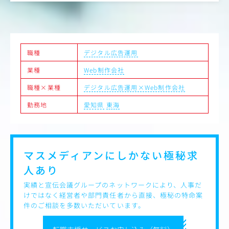
にする運用スタンスです。
②一気通貫体制 ― 広告の”外側”まで自分の手で動かせる
戦略設計 → LP制作 → 広告運用 → データ分析 → 改善提案
を社内でワンストップ完結。デザイナー・エンジニアと直
職種
デジタル広告運用
接連携し、施策全体の成果に向き合えます。
「広告だけ最適化しても成果が出ない」と感じていた方に
業種
Web制作会社
こそ、その運用力を施策全体に活かせる環境です。
職種×業種
デジタル広告運用×Web制作会社
・③ 3名体制の立ち上げフェーズ ― 裁量と成長が桁違い
マーケター部門は現在3名の少数精鋭。
勤務地
愛知県
東海
初期メンバーとして、運用設計・チーム体制そのものを一
緒に作っていける環境です。
戦略立案、企画、実行フェーズを入社初期から実践できま
す。
フルリモートで就業する社員が多いため、意思疎通のため
マスメディアンにしかない
極秘求
にバーチャルオフィスを導入しており、シームレスな連携
人あり
が可能です。
実績と宣伝会議グループのネットワークにより、人事だ
【キャリアモデル】
けではなく経営者や部門責任者から直接、極秘の特命案
■当社中途メンバーのキャリアモデル例
件のご相談を多数いただいています。
・前職：リスティング広告・SNS広告の運用を担当。
・2年目：広告/マーケティング事業部を設立。