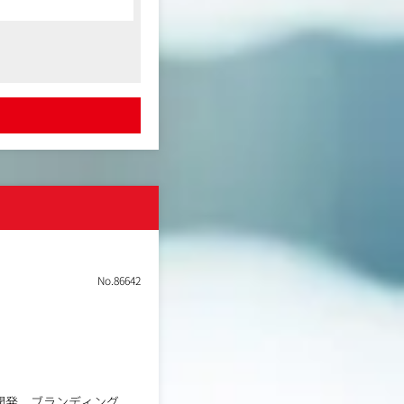
利用頂くための施策や、
）
No.86642
・開発、ブランディング、