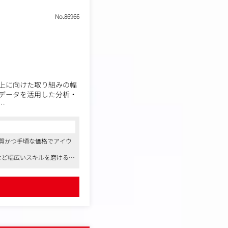
No.86966
上に向けた取り組みの幅
データを活用した分析・
で一貫して推進いただく
品質かつ手頃な価格でアイウ
など幅広いスキルを磨ける環
きやすい環境が整っています