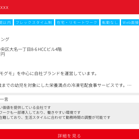
xxx
時間以内
フレックスタイム制
在宅・リモートワーク
転勤なし
Web面
タリング
進
ィング
区大名一丁目8-6 HCCビル4階
万円
析
連携
モグモ」を中心に自社ブランドを運営しています。
6歳までの幼児を対象にした栄養満点の冷凍宅配食事サービスです。
健康的かつバランスの取れた食事を提供し、お子様の成長をサポートし
フスタイルブランドです。
一言
び、次回の打ち手の検討・実行
い価値を提供している会社です
ワークも一部導入しており、働きやすい環境です
く、今後複数の新ブランドの立ち上げを予定しており、CRMやマーケ
在籍しており、生活スタイルに合わせて勤務時間の調整が可能です
に入っています。
接関わることができ、自身の施策成果を数字で実感できます。
しての幅の広さ
行動を観察し、次の一手を企画していく。そんな「関係づくりのプロ」
詳細を見る
果検証、店舗戦略まで一気通貫で担当できます。
す。