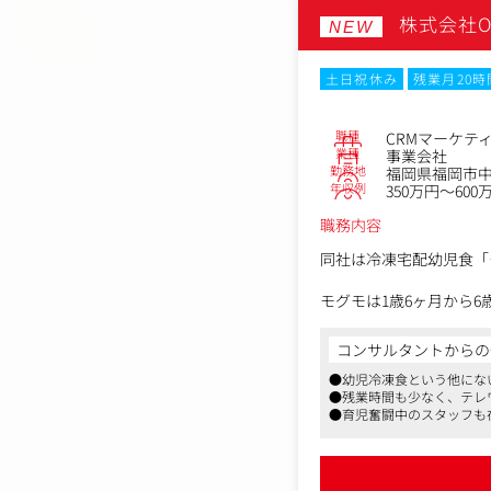
株式会社O
2.新店・改装店支援
NEW
・オープン前の商圏分析
・ターゲット設定
土日祝休み
残業月20
・販促計画立案
・オープン後の売上モニ
・課題抽出と改善施策推
職種
CRMマーケテ
業種
事業会社
3.不振店舗改善
勤務地
福岡県福岡市中央
年収例
350万円～600
・売上未達店舗の要因分
・商品部・営業部門との
職務内容
・改善施策提案・実行
・効果測定
同社は冷凍宅配幼児食「
4.全社販促施策推進
・キャンペーン施策企画
モグモは1歳6ヶ月から
・集客施策推進
忙しい保護者のために、
・店舗販促支援
家族の成長を支えるライ
コンサルタントからの
・各施策の効果測定およ
●幼児冷凍食という他にな
＜お任せするお仕事＞
●残業時間も少なく、テレ
＜本ポジションの魅力＞
既存ブランドだけではな
●育児奮闘中のスタッフも
・裁量の大きさ
上に求められるフェーズ
担当店舗の売上向上に直
・マーケティング業務と
お客様の声に耳を傾け、
商圏分析、販促企画、効
迎えしたいと考えていま