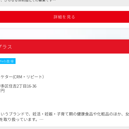
、平均残業時間は月30時間で、22時以降の残業は原則禁止、毎週水曜日はノー残業
詳細を見る
プラス
Web面接
ケター(CRM・リピート）
区住吉2丁目16-36
万円
e」というブランドで、妊活・妊娠・子育て期の健康食品や化粧品のほか、
を取り扱っています。