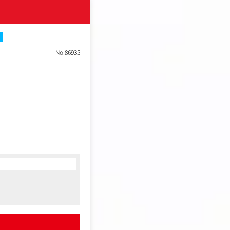
接
No.86935
ています。
ティングの力がこれまで以
を、新たに仲間としてお