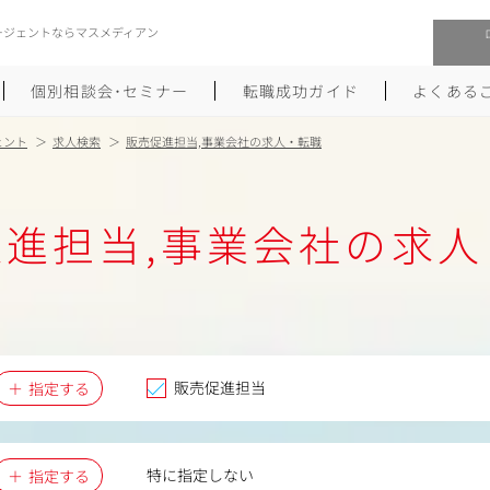
ージェントならマスメディアン
個別相談会･セミナー
転職成功ガイド
よくある
ェント
求人検索
販売促進担当,事業会社の求人・転職
転職活動を始めるにあたり
メーカー・事業会社への転職
促進担当,事業会社の求人
履歴書のつくり方
大手広告会社への転職
職務経歴書のつくり方
エグゼクティブ転職
ポートフォリオのつくり方
しゅふクリ･ママクリ転職
面接対策
年収アップ転職
販売促進担当
指定する
未経験から広告業界への転職
Uターン･Iターン転職
特に指定しない
指定する