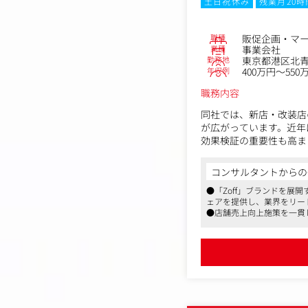
土日祝休み
残業月20
職種
販促企画・マ
業種
事業会社
勤務地
東京都港区北青山
年収例
400万円～550
職務内容
同社では、新店・改装店
が広がっています。近年
効果検証の重要性も高ま
今回は、売上データや顧
コンサルタントからの
メンバーを増員募集しま
●「Zoff」ブランドを展
現場と本部をつなぐ立場
ェアを提供し、業界をリー
●店舗売上向上施策を一貫
＜具体的な業務内容＞
境です
1.店舗売上向上施策の企
●表参道駅直結のオフィス
・店舗売上データの分析
・商圏分析・競合調査
・販促施策の企画立案
・効果検証および改善提
・エリア別マーケティン