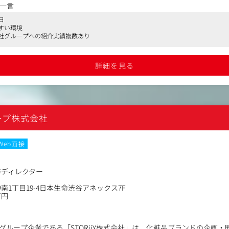
ールを通じて自社商品の化粧品を企画・販売する同社にて、お客様に継続
一言
こしを行うことで自社ファンの増加を図って頂きます。
日
すい環境
社グループへの紹介実績複数あり
継続率、LTVなど）
RM施策の考案及び実行（メルマガ、同梱物の設計、各種キャンペーン
眠掘り起こしTEL、休眠掘り起こしメールの導入）
詳細を見る
備/運用/振り返り
SNSコンテンツ作成などがキャンペーンの運用
のイベント企画を実施
の企画～進行など
ープ株式会社
Web面接
作ディレクター
南1丁目19-4日本生命渋谷アネックス7F
万円
グループ企業である「STORiiY株式会社」は、化粧品ブランドの企画