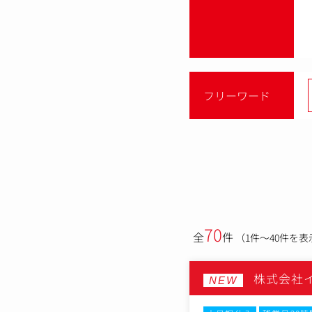
フリーワード
70
全
件
（1件～40件を表
株式会社
NEW