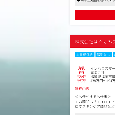
●就業環境も安定しており
株式会社はぐくみ
土日祝休み
転勤なし
職種
インハウスマー
業種
事業会社
勤務地
福岡県福岡市博多
年収例
438万円～494
職務内容
＜お任せするお仕事＞
主力商品は「cocon
戻すスキンケア商品など