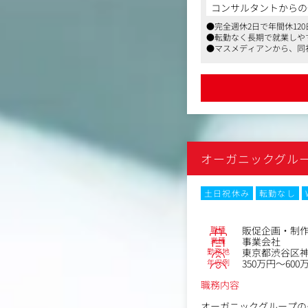
自社ECサイト、ECモ
コンサルタントからの
離反顧客に対する掘り起
●完全週休2日で年間休120
●転勤なく長期で就業しや
＜具体的な業務内容＞
●マスメディアンから、同
・顧客分析（KPIとして
・分析結果を元にしたC
・休眠掘り起こし （休
・キャンペーン企画・準
・メルマガ作成/配信、
・会報誌の制作
・季節限定商品や福袋等
・顧客の声から商品開発
オーガニックグル
土日祝休み
転勤なし
職種
販促企画・制
業種
事業会社
勤務地
東京都渋谷区神
年収例
350万円～600
職務内容
オーガニックグループの