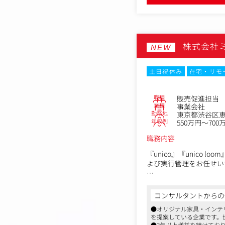
・店舗（現場）に近いマ
机上の分析だけではなく
＜具体的には＞
・顧客セグメントに応じ
・購買、閲覧、行動デー
株式会社
・F2転換、アップセル
NEW
・メルマガの文章作成や
・ユーザーインタビュー
土日祝休み
在宅・リモ
・他チーム（CS/商品
職種
販売促進担当
業種
事業会社
勤務地
東京都渋谷区恵
年収例
550万円～700
職務内容
『unico』『unic
よび実行管理をお任せい
＜具体的な業務内容＞
・自社メディア、SNS
コンサルタントからの
・店舗における販促戦略
●オリジナル家具・インテ
・社内関係部署との調整
を提案している企業です。
・スタッフのマネジメン
●3年以上増益を続けてお