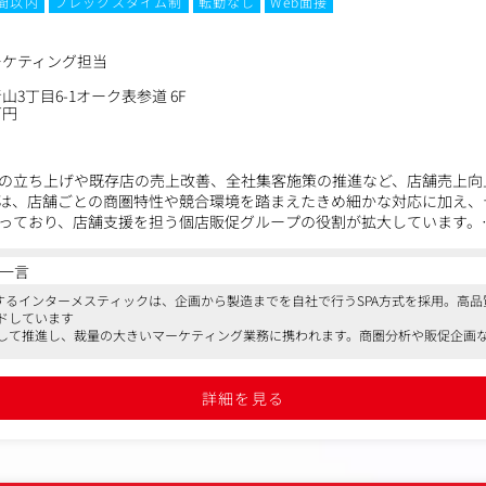
時間以内
フレックスタイム制
転勤なし
Web面接
ーケティング担当
3丁目6-1オーク表参道 6F
万円
の立ち上げや既存店の売上改善、全社集客施策の推進など、店舗売上向
は、店舗ごとの商圏特性や競合環境を踏まえたきめ細かな対応に加え、
っており、店舗支援を担う個店販促グループの役割が拡大しています。
客動向の分析から課題抽出を行い、販促企画や改善施策の立案・実行ま
一言
す。
開するインターメスティックは、企画から製造までを自社で行うSPA方式を採用。高
として、全国の店舗成長を支えることができるポジションです。
ドしています
して推進し、裁量の大きいマーケティング業務に携われます。商圏分析や販促企画
画・実行
で、フレックスタイム制を導入。残業は月平均20時間程度で、年間休日129日と働
詳細を見る
案
グ施策の立案