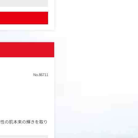
デーを実施しています
No.86711
女性の肌本来の輝きを取り