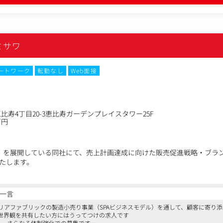
ーケティング
、店舗や顧客に近い環境でマーケティングに携われます。
たCRM施策の企画、実行（メール配信、同梱物、LINEなど）
タの分析と施策への反映
ミサワ
、離脱防止などの改善提案と実行
キャンペーン訴求の設計
や定性調査の設計、実施
ートワーク
転勤なし
Web面接
企画/デザイン）との連携とプロジェクト推進
比寿4丁目20-3恵比寿ガーデンプレイスタワー25F
万円
o loom』を展開している同社にて、売上計画達成に向けた販売促進戦略・ブ
たします。
、広告、CRM等のデジタルマーケティング全般
一言
の立案と、それにまつわる制作物のディレクション
リアファブリックの製造小売り事業（SPAビジネスモデル）を通して、顧客に寄り
や進行管理等
世界観を共有したい方にはうってつけの求人です
ト
り、さらなる体制強化での募集です