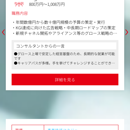
年収例
800万円～1,008万円
職務内容
・年間数億円から数十億円規模の予算の策定・実行
‹
›
・KGI達成に向けた広告戦略・中長期ロードマップの策定
・新規チャネル開拓やアライアンス等のグロース戦略の推
進
・広告運用チームの目標設定・育成・採用といったチーム
コンサルタントからの一言
ビルディング全般
●グロース上場で安定した経営基盤のため、長期的な就業が可能
・主要運用型広告におけるROAS最大化と、LTVに基づいた
です
入札戦略の高度化
●キャリアパスが多様。手を挙げてチャレンジすることができる
・広告運用の自動化・効率化を目的とした、社内ツールの
文化も根付いています
企画・ディレクション など
●社会に貢献することで自らの成長も実感できる環境が整ってい
ます
詳細を見る
職種
事業統括マネジャー