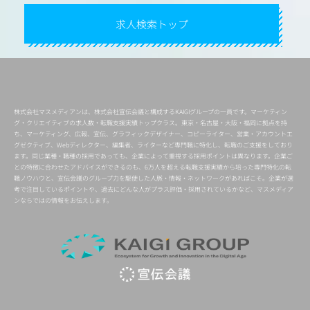
求人検索トップ
株式会社マスメディアンは、株式会社宣伝会議と構成するKAIGIグループの一員です。マーケティン
グ・クリエイティブの求人数・転職支援実績トップクラス。東京・名古屋・大阪・福岡に拠点を持
ち、マーケティング、広報、宣伝、グラフィックデザイナー、コピーライター、営業・アカウントエ
グゼクティブ、Webディレクター、編集者、ライターなど専門職に特化し、転職のご支援をしており
ます。同じ業種・職種の採用であっても、企業によって重視する採用ポイントは異なります。企業ご
との特徴に合わせたアドバイスができるのも、6万人を超える転職支援実績から培った専門特化の転
職ノウハウと、宣伝会議のグループ力を駆使した人脈・情報・ネットワークがあればこそ。企業が選
考で注目しているポイントや、過去にどんな人がプラス評価・採用されているかなど、マスメディア
ンならではの情報をお伝えします。