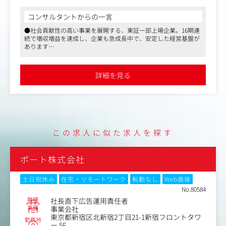
案・実行まで一気通貫で担当していただきます。
コンサルタントからの一言
【具体的な業務内容】
●社会貢献性の高い事業を展開する、東証一部上場企業。16期連
・エンタープライズ企業向けに、数千万円規模のスポンサ
続で増収増益を達成し、企業も急成長中で、安定した経営基盤が
ーシップや年間プロモーションプラン（イベント出展、メ
あります
ディア活用、アライアンス等）の企画・提案
●同社は成長市場に身を置きながら40以上のサービスを持ち、事
・イベント出展時のブース体験設計、および新規プロダク
業フェーズもそれぞれ異なるため、マーケターとしての成長機
ト・サービス（例：看護師向けEC、保険関連の提携サービ
会・キャリア機会も潤沢に提供が可能。さらにマーケにとどまら
詳細を見る
ないキャリアをつくることも可能です
スなど）の企画・開発推進
●ハイブリッド勤務、年間休日125日程度、全社で19：30完全退
・ターゲット選定やアプローチ手法を含めた営業戦略の立
社に取り組むなど、ワークライフバランスが整った環境です
案・実行
・将来的にはセールス組織のマネジメントおよびメンバー
育成もお任せする想定です
この求人に似た求人を探す
ポート株式会社
土日祝休み
在宅・リモートワーク
転勤なし
Web面接
No.80584
職種
社長直下広告運用責任者
業種
事業会社
東京都新宿区北新宿2丁目21-1新宿フロントタワ
勤務地
ー 5F