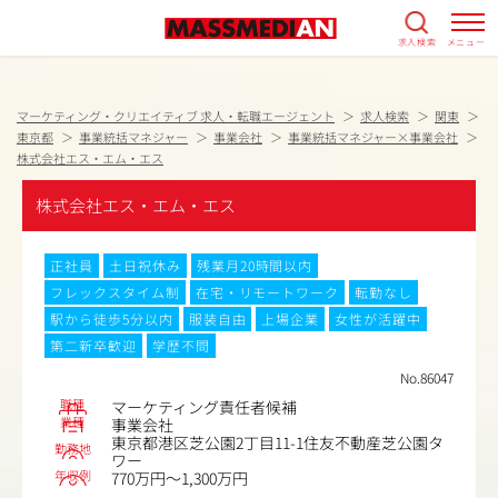
求人検索
メニュー
マーケティング・クリエイティブ 求人・転職エージェント
求人検索
関東
東京都
事業統括マネジャー
事業会社
事業統括マネジャー×事業会社
株式会社エス・エム・エス
株式会社エス・エム・エス
正社員
土日祝休み
残業月20時間以内
フレックスタイム制
在宅・リモートワーク
転勤なし
駅から徒歩5分以内
服装自由
上場企業
女性が活躍中
第二新卒歓迎
学歴不問
No.86047
職種
マーケティング責任者候補
業種
事業会社
東京都港区芝公園2丁目11-1住友不動産芝公園タ
勤務地
ワー
年収例
770万円～1,300万円