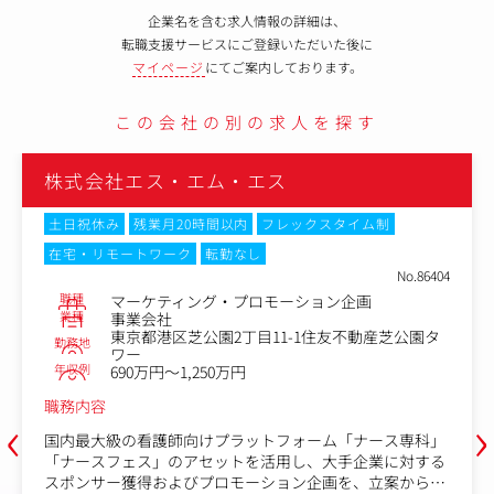
企業名を含む求人情報の詳細は、
転職支援サービスにご登録いただいた後に
マイページ
にてご案内しております。
この会社の別の求人を探す
株式会社エス・エム・エス
土日祝休み
残業月20時間以内
フレックスタイム制
在宅・リモートワーク
転勤なし
No.86404
職種
マーケティング・プロモーション企画
業種
事業会社
東京都港区芝公園2丁目11-1住友不動産芝公園タ
勤務地
ワー
年収例
690万円～1,250万円
職務内容
‹
›
国内最大級の看護師向けプラットフォーム「ナース専科」
「ナースフェス」のアセットを活用し、大手企業に対する
スポンサー獲得およびプロモーション企画を、立案から提