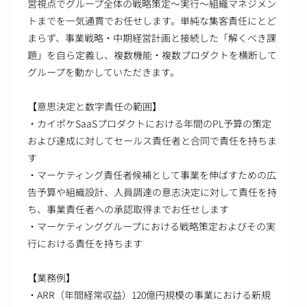
営視点でグループ全体の戦略策定～実行～組織マネジメン
トまでを一気通貫でお任せします。単純な集客責任にとど
まらず、事業戦略・中期経営計画と接続した「解くべき課
題」を自ら定義し、複数機能・複数プロダクトを横断して
グループを動かしていただきます。
【意思決定と数字責任の範囲】
・カイポケSaaSプロダクトにおける年間のPL予算の策定
および達成に対してセールス責任者と合同で責任を持ちま
す
・マーケティング責任者候補として事業を伸ばすための広
告予算や組織設計、人員調達の意志決定に対して責任を持
ち、事業責任者への承認取得までお任せします
・マーケティンググループにおける戦略策定およびその実
行における責任を持ちます
【業務例】
・ARR（年間経常収益）120億円規模の事業における新規