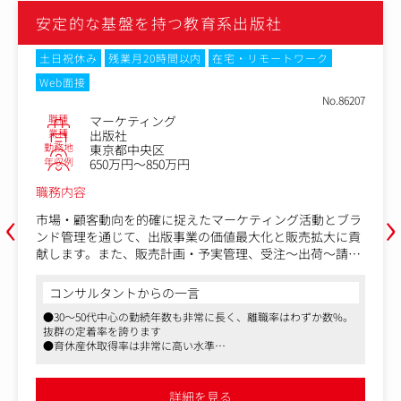
安定的な基盤を持つ教育系出版社
土日祝休み
残業月20時間以内
在宅・リモートワーク
Web面接
No.86207
職種
マーケティング
業種
出版社
勤務地
東京都中央区
年収例
650万円～850万円
職務内容
‹
›
市場・顧客動向を的確に捉えたマーケティング活動とブラ
ンド管理を通じて、出版事業の価値最大化と販売拡大に貢
献します。また、販売計画・予実管理、受注～出荷～請
求、資材調達・物流管理までの事業運営を最適化し、安定
的かつ持続的な成長を支えます。
コンサルタントからの一言
●30～50代中心の勤続年数も非常に長く、離職率はわずか数%。
【具体的な業務内容】
抜群の定着率を誇ります
・広報・広告・営業支援施策の立案・実行支援
●育休産休取得率は非常に高い水準
・営業部門との定期的なコミュニケーション・調整
●リモート併用可。残業も月平均15時間と少なく社員一人ひとり
・取次・書店との実務折衝・関係構築
が安心して働ける職場づくりに向けた取り組みを積極的に推進し
・書店・法人等チャネル特性の把握と最適対応提案
ています
詳細を見る