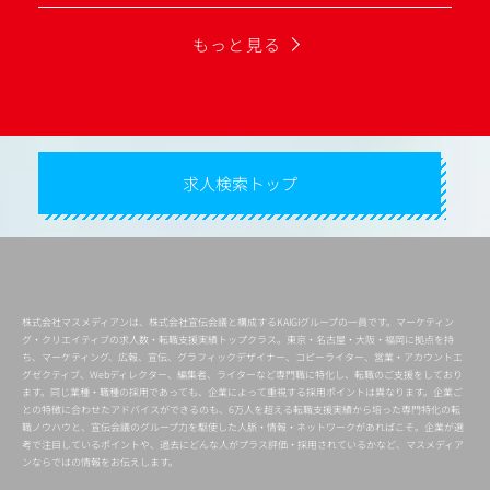
もっと見る
求人検索トップ
株式会社マスメディアンは、株式会社宣伝会議と構成するKAIGIグループの一員です。マーケティン
グ・クリエイティブの求人数・転職支援実績トップクラス。東京・名古屋・大阪・福岡に拠点を持
ち、マーケティング、広報、宣伝、グラフィックデザイナー、コピーライター、営業・アカウントエ
グゼクティブ、Webディレクター、編集者、ライターなど専門職に特化し、転職のご支援をしており
ます。同じ業種・職種の採用であっても、企業によって重視する採用ポイントは異なります。企業ご
との特徴に合わせたアドバイスができるのも、6万人を超える転職支援実績から培った専門特化の転
職ノウハウと、宣伝会議のグループ力を駆使した人脈・情報・ネットワークがあればこそ。企業が選
考で注目しているポイントや、過去にどんな人がプラス評価・採用されているかなど、マスメディア
ンならではの情報をお伝えします。