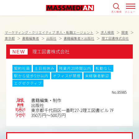
求人検索
メニュー
マーケティング・クリエイティブ 求人・転職エージェント
求人検索
関東
東京都
書籍編集者
出版社
書籍編集者×出版社
理工図書株式会社
理工図書株式会社
NEW
契約社員
土日祝休み
残業月20時間以内
転勤なし
駅から徒歩5分以内
オフィスが禁煙
未経験者歓迎
エグゼクティブ
No.85985
職種
書籍編集・制作
業種
出版社
勤務地
東京都千代田区一番町27-2理工図書ビル 7F
年収例
350万円～500万円