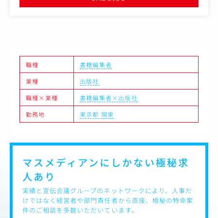
・営業・販売データ分析と次施策へのフィードバック
職種
書籍編集者
業種
出版社
職種×業種
書籍編集者×出版社
勤務地
東京都
関東
マスメディアンにしかない
極秘求
人あり
実績と宣伝会議グループのネットワークにより、人事だ
けではなく経営者や部門責任者から直接、極秘の特命案
件のご相談を多数いただいています。