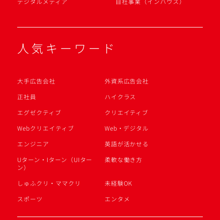
デジタルメディア
自社事業（インハウス）
人気キーワード
大手広告会社
外資系広告会社
正社員
ハイクラス
エグゼクティブ
クリエイティブ
Webクリエイティブ
Web・デジタル
エンジニア
英語が活かせる
Uターン・Iターン（UIター
柔軟な働き方
ン）
しゅふクリ・ママクリ
未経験OK
スポーツ
エンタメ