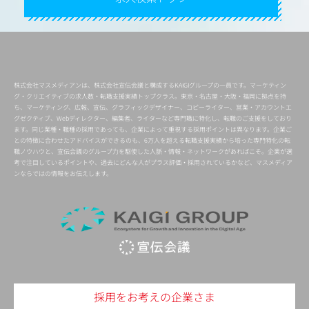
株式会社マスメディアンは、株式会社宣伝会議と構成するKAIGIグループの一員です。マーケティン
グ・クリエイティブの求人数・転職支援実績トップクラス。東京・名古屋・大阪・福岡に拠点を持
ち、マーケティング、広報、宣伝、グラフィックデザイナー、コピーライター、営業・アカウントエ
グゼクティブ、Webディレクター、編集者、ライターなど専門職に特化し、転職のご支援をしており
ます。同じ業種・職種の採用であっても、企業によって重視する採用ポイントは異なります。企業ご
との特徴に合わせたアドバイスができるのも、6万人を超える転職支援実績から培った専門特化の転
職ノウハウと、宣伝会議のグループ力を駆使した人脈・情報・ネットワークがあればこそ。企業が選
考で注目しているポイントや、過去にどんな人がプラス評価・採用されているかなど、マスメディア
ンならではの情報をお伝えします。
採用をお考えの企業さま