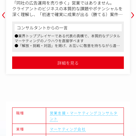
運用を売り歩く」営業ではありません。
AIエージェント
‹
›
のビジネスの本質的な課題やポテンシャルを
を業務の重点に
「初速で確実に成果が出る（勝てる）案件」
んでいただきま
具体的には、プ
価・契約・成果報酬などのビジネススキーム
ング資料の一部
ントからの一言
コンサルタン
計し、Mercとクライアントの双方にとって高
会の運営事務局
プレイヤーである代表の真横で、本質的なデジタル
●東証プライム上
可能な「最高の入口（案件）」を創出する役
その中でも特に
グのノウハウを直接学べます
ります
ルティング業務
戦・対話」を掲げ、お互いに敬意を持ちながら遠慮
●テレワークやシ
つけ合える風通しの良さがあります
環境です
/責任
・クライアント
ップでありながら、土日祝休みで残業は月20時間程
出（最重要）
・クライアント
リをつけて長く働けます
詳細を見る
材ポテンシャル）の最大化
の事前準備、当
の事業・課題理解
・コンサルティ
約条件の設計
・案件にかかわ
・社内システム
・ウェビナーや
”を作る責任者
・契約関係の手
課題の翻訳者
・コンサルティ
単価・契約・スキーム）
・同社マーケテ
選別するフィルター
・社内ミーティ
職種
営業支援・マーケティングコンサルタ
・社内ミーティ
ント
・役員秘書業務
業種
マーケティング会社
続可能な案件を創出し続ける状態
出る案件を設計できている状態
【作成する資料