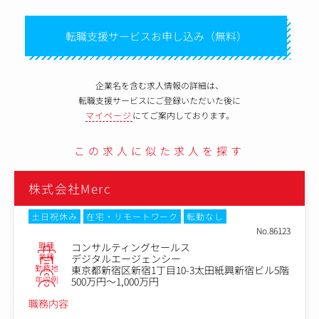
転職支援サービスお申し込み（無料）
企業名を含む求人情報の詳細は、
転職支援サービスにご登録いただいた後に
マイページ
にてご案内しております。
この求人に似た求人を探す
rc
株式会社タ
在宅・リモートワーク
転勤なし
土日祝休み
在
No.86123
職種
ンサルティングセールス
マーケ
業種
ジタルエージェンシー
コンサ
勤務地
都新宿区新宿1丁目10-3太田紙興新宿ビル5階
東京都
年収例
0万円～1,000万円
400万
職務内容