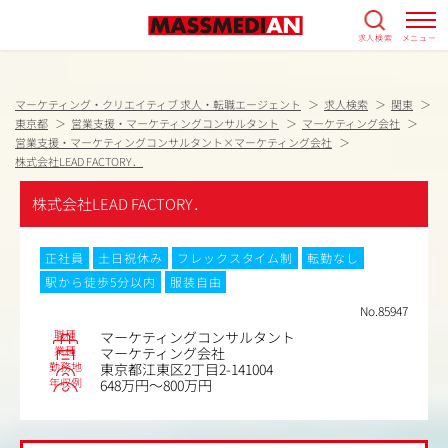
求人検索
メニュー
マーケティング・クリエイティブ 求人・転職エージェント
求人検索
関東
東京都
営業支援・マーケティングコンサルタント
マーケティング会社
営業支援・マーケティングコンサルタント×マーケティング会社
株式会社LEAD FACTORY．
株式会社LEAD FACTORY．
正社員
土日祝休み
フレックスタイム制
転勤なし
駅から徒歩5分以内
服装自由
No.85947
職種
マーケティングコンサルタント
業種
マーケティング会社
勤務地
東京都江東区2丁目2-141004
年収例
648万円～800万円