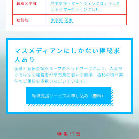
職種×業種
営業支援・マーケティングコンサルタ
言語化・再現性がある状態
・ＰＥＳＴ・５
ント×マーケティング会社
ルを活用して作
・会議アジェン
勤務地
東京都
関東
粗利）への強いコミット
作成
理解する力
・ポジショニン
「設計する」志向
・GA４やMAツー
構築志向
マスメディアンにしかない
極秘求
人あり
実績と宣伝会議グループのネットワークにより、人事だ
けではなく経営者や部門責任者から直接、極秘の特命案
件のご相談を多数いただいています。
転職支援サービスお申し込み（無料）
特集記事