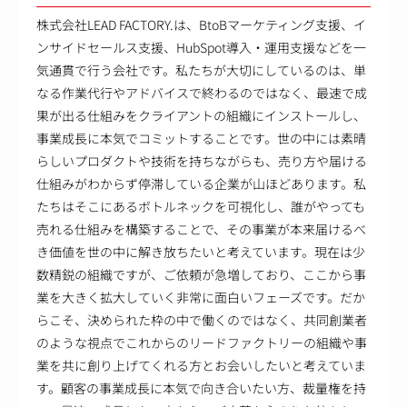
株式会社LEAD FACTORY.は、BtoBマーケティング支援、イ
ンサイドセールス支援、HubSpot導入・運用支援などを一
気通貫で行う会社です。私たちが大切にしているのは、単
なる作業代行やアドバイスで終わるのではなく、最速で成
果が出る仕組みをクライアントの組織にインストールし、
事業成長に本気でコミットすることです。世の中には素晴
らしいプロダクトや技術を持ちながらも、売り方や届ける
仕組みがわからず停滞している企業が山ほどあります。私
たちはそこにあるボトルネックを可視化し、誰がやっても
売れる仕組みを構築することで、その事業が本来届けるべ
き価値を世の中に解き放ちたいと考えています。現在は少
数精鋭の組織ですが、ご依頼が急増しており、ここから事
業を大きく拡大していく非常に面白いフェーズです。だか
らこそ、決められた枠の中で働くのではなく、共同創業者
のような視点でこれからのリードファクトリーの組織や事
業を共に創り上げてくれる方とお会いしたいと考えていま
す。顧客の事業成長に本気で向き合いたい方、裁量権を持