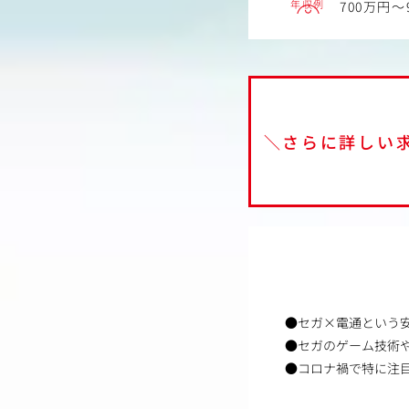
年収例
700万円～
＼さらに詳しい
●セガ×電通という
●セガのゲーム技術
●コロナ禍で特に注