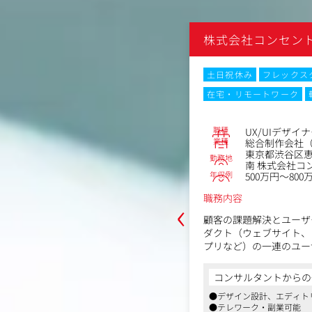
らお任せいたします。
その後、徐々にプロダク
ントとのプロジェクト進
N
株式会社コンセン
わっていただきます。
将来的には複数のプロジ
として、ステップアップ
なし
土日祝休み
フレックス
ます。
サービス企画は一人では
在宅・リモートワーク
No.86654
を出し合いながら形にし
デザインリード
コンテンツメーカー（ゲーム・映
職種
UX/UIデザイ
■得られる経験
）
業種
総合制作会社（
代田区神田練塀町300住友不動産秋葉
・エンタメ×新規事業と
東京都渋谷区恵
 12F
勤務地
ィング経験
南 株式会社コ
～700万円
・短期間での複数事業の
年収例
500万円～800
・toB、toCの両視点
‹
職務内容
ビス開発
から実装までをリードするだけでな
・多種多様な業界知識と
顧客の課題解決とユーザ
クトの成長を見据えた視点を活かして
ダクト（ウェブサイト、
導き、若手を育成しながらチーム単位
プリなど）の一連のユー
推進していただきます。
ンです。
からの一言
ユーザーリサーチ・要求
コンサルタントからの
ピング・アクティビティ
超のユーザーを抱える、国内最大級の二次元
ジメント視点を持ったユーザー課題の
●デザイン設計、エディト
ルやトーン&マナー設計
フォーム企業です
と効果検証
●テレワーク・副業可能
事業以外にも様々な事業を展開し、収益
など、ユーザー体験の設