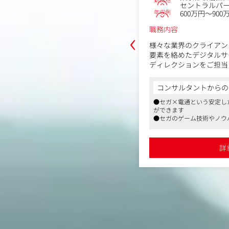
ルパークタワー20階
セントラルパー
年収例
1,000万円
600万円～900
‹
職務内容
の課題を分析し、エンタテインメント
様々な業界のクライアン
決策を提案するとともに、ゲーミフィ
要素を絡めたデジタルサ
中に広めていく重要な役割も担ってお
ディレクションをご担当
発メンバーと連携しながら、事業戦略
ービスを中心に、時には
ト開発まで、クライアント企業と伴走
ゲームなど様々なエンタ
からの一言
コンサルタントからの
を支援していただきます。
ができます。
安定した基盤の中でチャレンジすること
●セガ×電通という安定し
をさらに推進するため、幅広くご活躍
ができます
待しています。
■具体的な業務内容
やノウハウを活かし、エンタメを通して
●セガのゲーム技術やノウ
プロジェクトに応じて、
ます
課題解決を行っています
・クライアント向け企画
目度の高まったゲーミフィケーションの
●コロナ禍で特に注目度の
開発を問わず、デジタルプロダクトの
・ペルソナ設計、カスタ
んでいくことができます
領域でキャリアを積んでい
詳細を見る
詳
・画面設計、ワイヤーフ
業の課題を分析し、エンタテインメン
・要件定義や仕様策定
解決策の提案を実施
・UIデザインや開発の
始後後は、伴走型の事業戦略／事業計
ジェクト完了までチームを率いて遂行
■ワークイメージ
はじめは既存プロジェク
だき、一部機能の企画・
クション等、これまでの