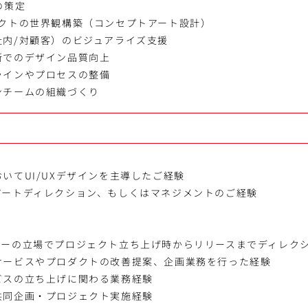
の策定
ダクトの世界観構築（コンセプトアート設計）
社内/対顧客）のビジュアライズ支援
断でのデザイン品質向上
ラインやプロセスの整備
ンチームの組織づくり
いてUI/UXデザインを主導したご経験
アートディレクション、もしくはマネジメントのご経験
ターの立場でプロジェクト立ち上げ時からリリースまでディレク
サービスやプロダクトの改善提案、企画業務を行った経験
ビスの立ち上げに関わる業務経験
共同企画・プロジェクト実施経験