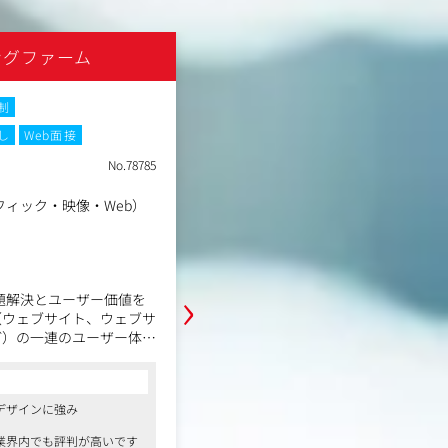
す。
に、顧客課題の探索、価値
設計までをリードし、クラ
ングファーム
株式会社コンセント
に新たな事業機会を創出し
ます。
制
土日祝休み
転勤なし
し
Web面接
職種
サービスデザイナー
No.78785
業種
総合制作会社（グラフィッ
勤務地
東京都渋谷区
ィック・映像・Web）
年収例
600万円～1,000万円
職務内容
・人間中心設計プロセス（HCD：Human C
›
gn）やデザイン思考アプローチに基
課題解決とユーザー価値を
セプト開発、プロトタイピング、サ
（ウェブサイト、ウェブサ
・事業開発、サービス改善のための
ど）の一連のユーザー体験
ファシリテーション
コンサルタントからの一言
。
・組織のサービス提供プロセス改善
●情報アーキテクチャに強みを持つ総合
やマインドセット開発
デザインを学ぶことができます
・アプリやWebサービスの企画から
デザインに強み
プロセスのリード
●落ち着きがあり、お人柄の良い社員が
ション
のある社風が特徴です
向けたディレクション
業界内でも評判が高いです
●リモート可、残業時間少なめと働きや