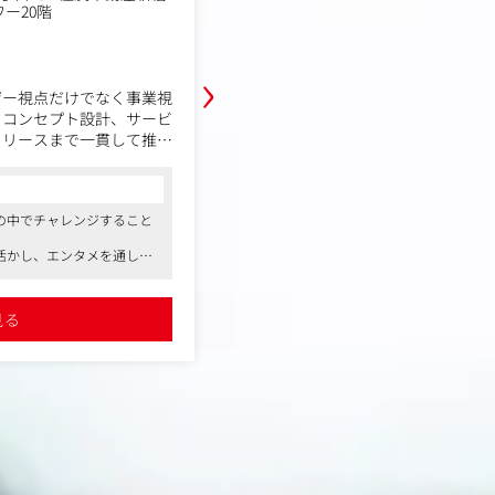
ー20階
セントラルパークタワー20
年収例
600万円～770万円
›
職務内容
ザー視点だけでなく事業視
プロジェクトの立ち上げ段階から、
らコンセプト設計、サービ
ディレクション業務を担っていただ
リリースまで一貫して推進
・UX/UIを意識した画面設計やワイ
、顧客・事業・社会の三方
方針策定・制作
コンサルタントからの一言
戦していただきます。
・サービス/プロダクトの世界観構築
の中でチャレンジすること
●セガ×電通という安定した基盤の中で
ト設計）
ができます
・企画提案資料（社内/対顧客）の
活かし、エンタメを通して
●セガのゲーム技術やノウハウを活かし
想支援
課題解決を行っています
イト抽出
たゲーミフィケーションの
●コロナ禍で特に注目度の高まったゲー
ができます
領域でキャリアを積んでいくことができ
見る
詳細を見る
成
ァシリテーション
説検証
ジェクト推進
・可視化
、新規事業や新サービスの