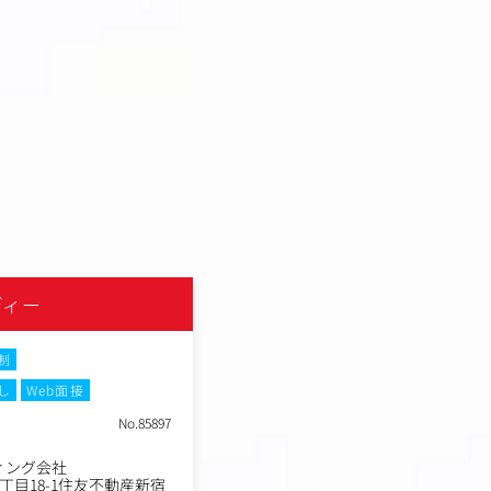
ディー
株式会社セガエックスディ
制
土日祝休み
フレックスタイム制
し
Web面接
在宅・リモートワーク
転勤なし
W
No.85897
職種
UI・UXデザイナー
業種
ィング会社
デジタルコンサルティング
丁目18-1住友不動産新宿
東京都新宿区西新宿6丁目1
勤務地