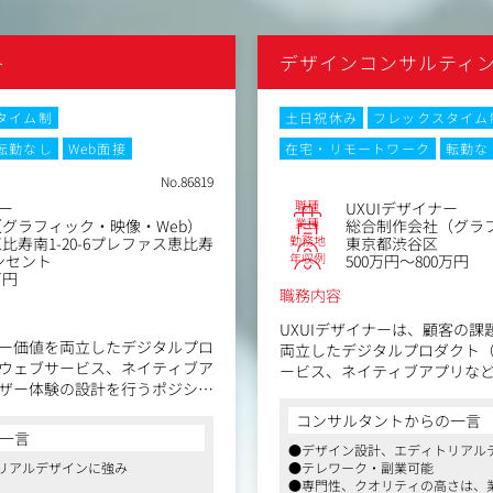
構想段階から参画いただきま
ト全体の戦略設計や、クライア
ユーザーや市場の理解を起点
行責任者として幅広い業務に携
定義、コンセプト設計、体験
ト
デザインコンサルティ
イアントや社内メンバーと共
ェクトを牽引するマネージャー
ていただくことを期待してい
していただくことを期待してい
タイム制
土日祝休み
フレックスタイム
なく、複数メンバーでアイデア
転勤なし
Web面接
在宅・リモートワーク
転勤な
ていくスタイルが多いです。
No.86819
職種
ナー
UXUIデザイナー
業種
グラフィック・映像・Web）
総合制作会社（グラフ
いう、専門性の高いコンサルテ
勤務地
比寿南1-20-6プレファス恵比寿
東京都渋谷区
年収例
ンセント
500万円～800万円
立ち上げ
万円
を意識したスピード感のあるサー
職務内容
UXUIデザイナーは、顧客の
共同事業開発の経験
ー価値を両立したデジタルプロ
両立したデジタルプロダクト
ウェブサービス、ネイティブア
ービス、ネイティブアプリな
ザー体験の設計を行うポジショ
の設計を行うポジションです
コンサルタントからの一言
事項や要件の整理・プロトタイ
【業務内容】
一言
設計・情報設計・デザインルー
●デザイン設計、エディトリアル
・UXデザインに関わる一連の
リアルデザインに強み
●テレワーク・副業可能
・UIデザイン・ユーザーテスト
・開発チームに対する実装に
●専門性、クオリティの高さは、
計に関わる様々なフェーズの実