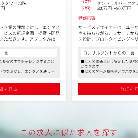
クタワー20階
セントラルパークタワ
年収例
万円
600万円～900万円
職務内容
ト企業の課題に対し、エンタメ
サービスデザイナーは、ユー
ービスの新規企画・提案～開発
点も持ちながら、リサーチか
いただきます。アプリやWebサ
ス設計、プロトタイピング～
オフラインイベントやアナログ
いただくポジションです。
メサービスの制作に携わること
「何を作るべきか」から考え
一言
コンサルタントからの一言
良しを実現する体験設計に挑
た基盤の中でチャレンジすること
●セガ×電通という安定した基盤
ができます
【業務内容】
ハウを活かし、エンタメを通して
●セガのゲーム技術やノウハウを
以下の業務を実行します。
・新規事業・新サービスの構
課題解決を行っています
提案書の作成
・ユーザーリサーチ、インサ
高まったゲーミフィケーションの
●コロナ禍で特に注目度の高まっ
マージャーニー作成
・顧客体験設計（CX設計）
くことができます
領域でキャリアを積んでいくこと
細を見る
詳細を
レーム作成
・サービスコンセプト設計
・サービスブループリント作
ディレクション
・ワークショップの設計・フ
・プロトタイピングおよび仮
・クライアントとの共創プロ
トのメンバーとして入っていた
・事業戦略や提供価値の整理
仕様検討や、デザインのディレ
この求人に似た求人を探す
ご経験や適性に合わせた業務か
既存サービスの改善ではなく