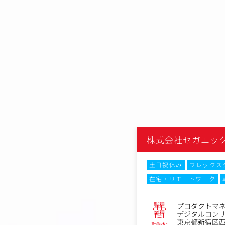
エックスディー
株式会社セガエッ
ックスタイム制
土日祝休み
フレックス
ーク
転勤なし
Web面接
在宅・リモートワーク
No.85541
職種
プロデューサー
プロダクトマ
業種
コンサルティング会社
デジタルコン
宿区西新宿6丁目18-1住友不動産新宿
東京都新宿区西
勤務地