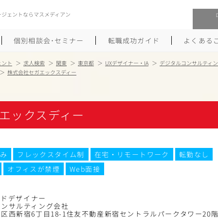
ージェントならマスメディアン
個別相談会･セミナー
転職成功ガイド
よくある
ェント
求人検索
関東
東京都
UXデザイナー・IA
デジタルコンサルティ
株式会社セガエックスディー
転職活動を始めるにあたり
メーカー・事業会社への転職
履歴書のつくり方
大手広告会社への転職
エックスディー
職務経歴書のつくり方
エグゼクティブ転職
ポートフォリオのつくり方
しゅふクリ･ママクリ転職
み
フレックスタイム制
在宅・リモートワーク
転勤なし
オフィスが禁煙
Web面接
面接対策
年収アップ転職
未経験から広告業界への転職
Uターン･Iターン転職
リードデザイナー
コンサルティング会社
区西新宿6丁目18-1住友不動産新宿セントラルパークタワー20