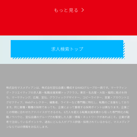
もっと見る
求人検索トップ
株式会社マスメディアンは、株式会社宣伝会議と構成するKAIGIグループの一員です。マーケティン
グ・クリエイティブの求人数・転職支援実績トップクラス。東京・名古屋・大阪・福岡に拠点を持
ち、マーケティング、広報、宣伝、グラフィックデザイナー、コピーライター、営業・アカウントエ
グゼクティブ、Webディレクター、編集者、ライターなど専門職に特化し、転職のご支援をしており
ます。同じ業種・職種の採用であっても、企業によって重視する採用ポイントは異なります。企業ご
との特徴に合わせたアドバイスができるのも、6万人を超える転職支援実績から培った専門特化の転
職ノウハウと、宣伝会議のグループ力を駆使した人脈・情報・ネットワークがあればこそ。企業が選
考で注目しているポイントや、過去にどんな人がプラス評価・採用されているかなど、マスメディア
ンならではの情報をお伝えします。