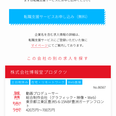
転職支援サービスお申し込み（無料）
企業名を含む求人情報の詳細は、
転職支援サービスにご登録いただいた後に
マイページ
にてご案内しております。
この会社の別の求人を探す
株式会社博報堂プロダクツ
土日祝休み
在宅・リモートワーク
Web面接
No.86567
職種
動画プロデューサー
業種
総合制作会社（グラフィック・映像・Web）
東京都江東区豊洲5-6-15NBF豊洲ガーデンフロン
勤務地
ト
年収例
420万円～700万円