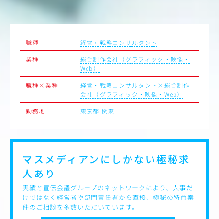
＜本ポジションの魅力＞
・大きな裁量： 自らの戦略がタイトルの売上・ランキング
に直結する手応えを感じられます
職種
経営・戦略コンサルタント
・ユーザー獲得だけなく、リテンション、エンゲージメン
ト向上を狙ったコミュニティマネジメントの知見も得るこ
業種
総合制作会社（グラフィック・映像・
とができます
Web）
・一気通貫の経験： 上流から現場までを統合的に管理でき
るため、マーケターとしての市場価値が飛躍的に高まりま
職種×業種
経営・戦略コンサルタント×総合制作
す
会社（グラフィック・映像・Web）
勤務地
東京都
関東
マスメディアンにしかない
極秘求
人あり
実績と宣伝会議グループのネットワークにより、人事だ
けではなく経営者や部門責任者から直接、極秘の特命案
件のご相談を多数いただいています。