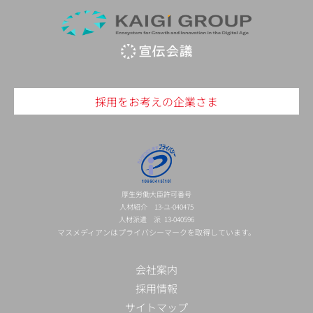
採用をお考えの企業さま
厚生労働大臣許可番号
人材紹介 13-ユ-040475
人材派遣 派 13-040596
マスメディアンはプライバシーマークを取得しています。
会社案内
採用情報
サイトマップ