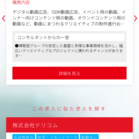
職務内容
‹
›
デジタル動画広告、ODM動画広告、イベント用の動画、イ
ンナー向けコンテンツ用の動画、オウンドコンテンツ用の
動画など、動画にまつわるクリエイティブの制作進行およ
びフロント対応を担っていただきます。
※TVCMは別事業本部の担当となります。
コンサルタントからの一言
●博報堂グループの安定した基盤と多様な事業領域を活かし、幅
・動画制作における新規業務獲得（グループ内外問わず）
広いクリエイティブなプロジェクトに携われるチャンスがありま
・「動画」の制作全体のプロデュース業務全般
す
●専門性を重視した評価制度や充実した研修制度が整っており、
キャリアアップを目指す方にとって魅力的な環境です
●最新技術やトレンドを取り入れたプロモーション設計に携わる
詳細を見る
ことで、業界の最前線でスキルを磨くことができます
この求人に似た求人を探す
株式会社ドリコム
土日祝休み
在宅・リモートワーク
転勤なし