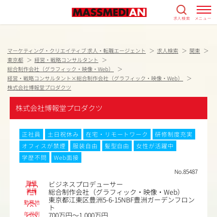
求人検索
メニュー
マーケティング・クリエイティブ 求人・転職エージェント
求人検索
関東
東京都
経営・戦略コンサルタント
総合制作会社（グラフィック・映像・Web）
経営・戦略コンサルタント×総合制作会社（グラフィック・映像・Web）
株式会社博報堂プロダクツ
株式会社博報堂プロダクツ
正社員
土日祝休み
在宅・リモートワーク
研修制度充実
オフィスが禁煙
服装自由
髪型自由
女性が活躍中
学歴不問
Web面接
No.85487
職種
ビジネスプロデューサー
業種
総合制作会社（グラフィック・映像・Web）
東京都江東区豊洲5-6-15NBF豊洲ガーデンフロン
勤務地
ト
年収例
700万円～1,000万円