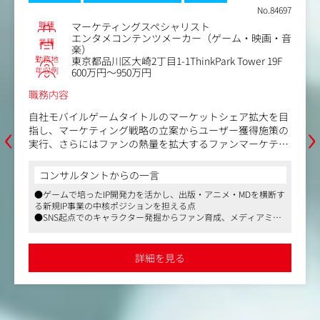
No.84697
職種
マーケティングスペシャリスト
エンタメコンテンツメーカー（ゲーム・映画・音
業種
楽）
勤務地
東京都品川区大崎2丁目1-1ThinkPark Tower 19F
年収例
600万円～950万円
職務内容
自社モバイルゲームタイトルのマーケットシェア拡大を目
‹
›
指し、マーケティング戦略の立案からユーザー獲得施策の
実行、さらにはファンの熱量を拡大するファンマーケティ
ングまでを網羅的にリードしていただきます。
コンサルタントからの一言
＜具体的には...＞
●ゲームで培ったIP開発力を活かし、出版・アニメ・MDを横断す
・マーケティング戦略の策定：フェーズ（事前登録、ロー
る新規IP事業の中核ポジションを担える点
ンチ、運用期）に合わせた全体戦略の立案
●SNS起点でのキャラクター発掘からファン育成、メディアミッ
・デジタル広告の運用：Google、各種SNSやADNW等の実
クス展開まで、IPのライフサイクル全体に関与できる点
運用および代理店マネジメント
●終日在宅勤務が可能なテレワーク制度や副業可など、クリエイ
・KPI分析とグロース：LTV、ROAS、CPI等の重要指標に基
ティブ業務と両立しやすい柔軟な就業環境が整っている点
詳細を見る
づいた効果測定と改善施策の実行
・クリエイティブ：バナー・動画広告のコンセプト立案と
制作チームへのフィードバック
・立体展開の推進：デジタル広告だけでなく、OOHやイン
フルエンサー施策、媒体PR等との連動