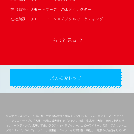
在宅勤務・リモートワーク×Webディレクター
在宅勤務・リモートワーク×デジタルマーケティング
もっと見る
求人検索トップ
株式会社マスメディアンは、株式会社宣伝会議と構成するKAIGIグループの一員です。マーケティン
グ・クリエイティブの求人数・転職支援実績トップクラス。東京・名古屋・大阪・福岡に拠点を持
ち、マーケティング、広報、宣伝、グラフィックデザイナー、コピーライター、営業・アカウントエ
グゼクティブ、Webディレクター、編集者、ライターなど専門職に特化し、転職のご支援をしており