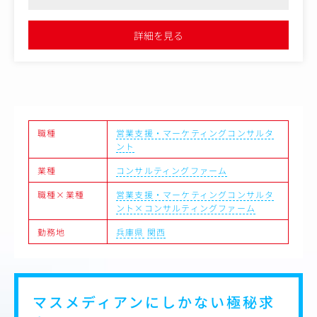
＜主な職務内容＞
マーケティングコンサルティングスキルを最大限高めることがで
マーケティング戦略（カテゴリー戦略）策定
きます
・ビジネス課題の特定
●高年収求人です
詳細を見る
・カテゴリー／カテゴリーエントリーポイント（CEPs）リ
サーチ
・WHO／WHAT／HOW、特にカテゴリー／CEPsの策定
・戦略仮説の検証、勝ち筋発掘
・プロジェクトマネージャー、外部パートナー企業のアサ
イン・マネジメント
・マーケティング施策の実行支援（TVCM、デジタル広
職種
営業支援・マーケティングコンサルタ
告、動画チャンネル、PR、コンテンツなど、クリエイティ
ント
ブ企画・ディレクション等）
(※リサーチ・戦略策定はsuswork社のカテゴリー戦略プロ
業種
コンサルティングファーム
セスに則って進行)
職種×業種
営業支援・マーケティングコンサルタ
ント×コンサルティングファーム
勤務地
兵庫県
関西
マスメディアンにしかない
極秘求