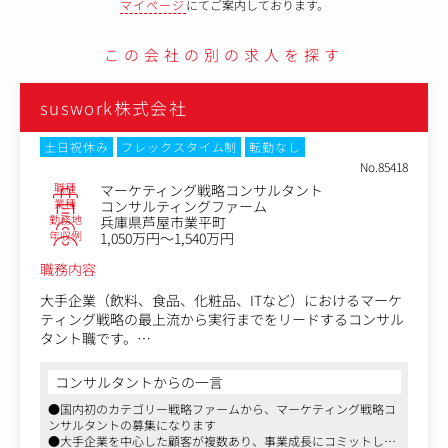
マイページ
にてご案内しております。
この会社の別の求人を探す
suswork株式会社
土日祝休み
フレックスタイム制
転勤なし
No.85418
職種
マーケティング戦略コンサルタント
業種
コンサルティングファーム
勤務地
兵庫県芦屋市業平町
年収例
1,050万円～1,540万円
職務内容
大手企業（飲料、食品、化粧品、ITなど）におけるマーケ
ティング戦略の最上流から実行までをリードするコンサル
タント職です。
日本を代表する大手企業のCMO、マーケティング責任者と
コンサルタントからの一言
ともに最上流の戦略を描く重要ポジションです（外部CMO
●国内初のカテゴリー戦略ファームから、マーケティング戦略コ
的な立ち位置になります）。
ンサルタントの募集になります
●大手企業を中心した顧客が複数あり、事業成長にコミットした