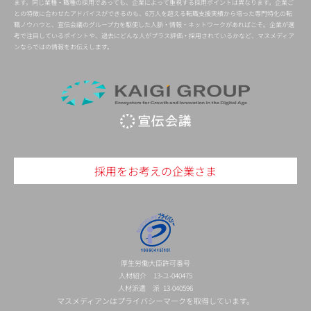
ます。同じ業種・職種の採用であっても、企業によって重視する採用ポイントは異なります。企業ご
との特徴に合わせたアドバイスができるのも、6万人を超える転職支援実績から培った専門特化の転
職ノウハウと、宣伝会議のグループ力を駆使した人脈・情報・ネットワークがあればこそ。企業が選
考で注目しているポイントや、過去にどんな人がプラス評価・採用されているかなど、マスメディア
ンならではの情報をお伝えします。
採用をお考えの企業さま
厚生労働大臣許可番号
人材紹介 13-ユ-040475
人材派遣 派 13-040596
マスメディアンはプライバシーマークを取得しています。