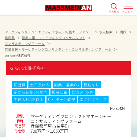
求人検索
メニュー
マーケティング・クリエイティブ 求人・転職エージェント
求人検索
関西
兵庫県
営業支援・マーケティングコンサルタント
コンサルティングファーム
営業支援・マーケティングコンサルタント×コンサルティングファーム
suswork株式会社
suswork株式会社
正社員
土日祝休み
副業・兼業OK
転勤なし
駅から徒歩5分以内
服装自由
設立5年以内
中途入社5割以上
U・Iターン歓迎
エグゼクティブ
No.85424
職種
マーケティングプロジェクトマネージャー
業種
コンサルティングファーム
勤務地
兵庫県芦屋市業平町
年収例
700万円～1,050万円